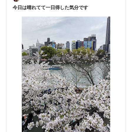
いっちゃって、動画を撮ってました 電車オタクになって
今日は晴れてて一日得した気分です
ます 赤ちゃん孫は、下の子に…