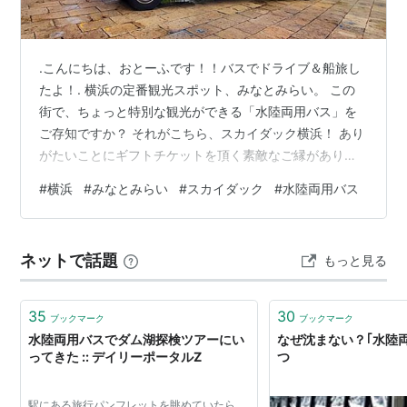
.こんにちは、おとーふです！！バスでドライブ＆船旅し
たよ！. 横浜の定番観光スポット、みなとみらい。 この
街で、ちょっと特別な観光ができる「水陸両用バス」を
ご存知ですか？ それがこちら、スカイダック横浜！ あり
がたいことにギフトチケットを頂く素敵なご縁があり、
ついに「スカイダック」初乗車！ 陸から海へそのまま飛
#
横浜
#
みなとみらい
#
スカイダック
#
水陸両用バス
び込む瞬間は、ドキドキワクワクの大興奮！ 今回は、は
じめて体験したスカイダックの魅力をたっぷりとレポー
トします！ 記事の内容 水陸両用バス「スカイダック横
ネットで話題
もっと見る
浜」とは？ どこで乗れる？チケットはどこで買える？ 実
際に乗った様子をレポート 目次 水陸両用バス「スカイダ
ック横浜」 スカイダックと…
35
30
ブックマーク
ブックマーク
水陸両用バスでダム湖探検ツアーにい
なぜ沈まない？｢水陸
ってきた :: デイリーポータルZ
つ
駅にある旅行パンフレットを眺めていたら、