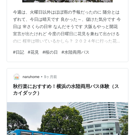
今週は、火曜日以外はほぼ雨の予報だったのに 随分とは
ずれて、今日は晴天です 良かった～、儲けた気分です 今
日は 🌸さくらの日🌸 なんだそうです 大阪もやっと開花
宣言が出たけれど 今度の日曜日に花見を兼ねて出かける
のに 桜🌸は咲いているかしら？ ２０２４年に行った花見
の時の桜 後ろに写ってる川を水陸両用バスで走ります こ
#
日記
#
花見
#
桜の日
#
水陸両用バス
れ位咲いててくれたら嬉しいけれど 前回船に乗って花見
した時も早すぎて桜が余り咲いてませんでした 今回もか
な～ にほんブログ村
•
naruhome
9ヶ月前
秋行楽におすすめ！横浜の水陸両用バス体験（ス
カイダック）