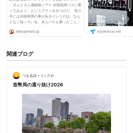
「ダムとダム湖探検ツアー 水陸両用バスに乗
ってみよう」というプランをみつけた。 世の
中には水陸両用の車があるというのは、なん
となく知っている。水上バスも乗ったことが
ある。しかし水陸両用バスというのは初耳
dailyportalz.jp
toyokeizai.net
だ。しかもそんなレアなものでダム湖を探検
できるとは。 「水...
関連ブログ
•
つもる話
4ヶ月前
造幣局の通り抜け2026