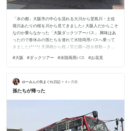
「水の都」大阪市の中心を流れる大川から堂島川・土佐
堀川あたりの桜を川から見てきました♪ 大阪人だからこそ
なのか乗らなかった「大阪ダックツアーバス」 興味はあ
ったので春休みの孫たちを連れて水陸両用バスへ乗って
きました(*^^*) 天満橋から桜ノ宮公園へ陸を移動～さぁ
～出発！バスを走らせます。 ガイドさんが楽しいお話を
#
大阪
#
ダックツアー
#
水陸両用バス
#
お花見
してくれます。 桜ノ宮から運転手さんが交代！今度は船
長さんに変わります。 大川から桜を見ます。 桜ノ宮公会
堂横の橋をくぐり抜け 日本のお金が作られている造幣局
•
「桜の通りに抜け」で有名です。 たくさんの屋台が準備
ゆーみんの気まぐれ日記
4ヶ月前
されていました。 今週あたりが見頃でしょう♪ 大川から
孫たちが帰った
右が堂島川、左が土…