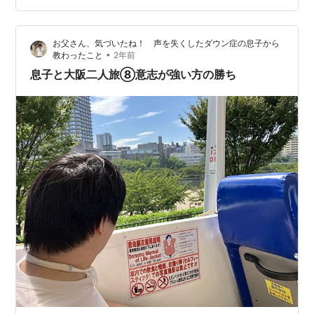
りスプラッシュインの瞬間！ こんな方におすすめ！ 注意
点＆アドバイス まとめ スカイダック横浜とは？ スカイ
お父さん、気づいたね！ 声を失くしたダウン症の息子から
ダック スカイダック横浜…
•
教わったこと
2年前
息子と大阪二人旅⑧意志が強い方の勝ち