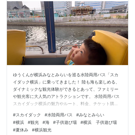
ゆうくんが横浜みなとみらいを巡る水陸両用バス「スカ
イダック横浜」に乗ってきました！ 陸も海も楽しめる、
ダイナミックな観光体験ができるとあって、ファミリー
や観光客に大人気のアトラクションです。 水陸両用バス
スカイダック横浜の魅力やルート、料金、チケット購入
方法、実際に乗ってみた感想をレポートしていきます。
#
スカイダック
#
水陸両用バス
#
みなとみらい
スカイダック横浜とは？ どこから乗る？スカイダックの
#
横浜
#
観光
#
海
#
子供遊び場
#
横浜 子供遊び場
乗り場とアクセス 【アクセス】 予約方法 ルートと所要
#
夏休み
#
横浜観光
時間 実際に乗ってみた感想レポ！ 一番の見どころはやは