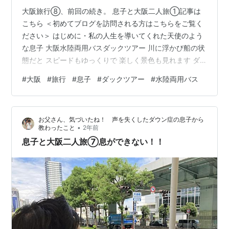
大阪旅行⑧、前回の続き。 息子と大阪二人旅①記事は
こちら ＜初めてブログを訪問される方はこちらをご覧く
ださい＞ はじめに・私の人生を導いてくれた天使のよう
な息子 大阪水陸両用バスダックツアー 川に浮かび船の状
態だと スピードもゆっくりで 楽しく景色も見れます ダ
ックツアーにはガイドさんがいて まるで吉本の芸人さん
#
大阪
#
旅行
#
息子
#
ダックツアー
#
水陸両用バス
のような 「さすが大阪」というような お笑いたっぷりの
楽しい案内でした ただ、 乗客は私と息子の二人だけ。
息子はガイドさんの案内は まったくわからないので、 実
お父さん、気づいたね！ 声を失くしたダウン症の息子から
質私一人に 75分間のお笑いガイド おもしろかったのです
•
教わったこと
2年前
が、 ずっと反応し続けるのも ちょっと大変でした そこ
息子と大阪二人旅⑦息ができない！！
はガイドさんも…