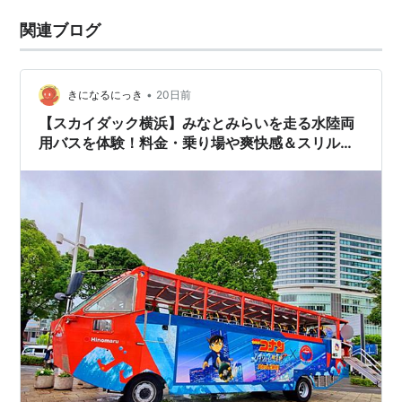
関連ブログ
•
きになるにっき
20日前
【スカイダック横浜】みなとみらいを走る水陸両
用バスを体験！料金・乗り場や爽快感＆スリルあ
る船旅をご紹介