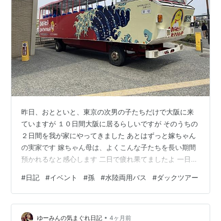
昨日、おとといと、東京の次男の子たちだけで大阪に来
ていますが １０日間大阪に居るらしいですが そのうちの
２日間を我が家にやってきました あとはずっと嫁ちゃん
の実家です 嫁ちゃん母は、よくこんな子たちを長い期間
預かれるなと感心します 二日で疲れ果てましたよ 一日目
は、長男の家に行って、いとこと会いました 私が子守り
#
日記
#
イベント
#
孫
#
水陸両用バス
#
ダックツアー
の手伝いに行ってる所～、２週間ぶりに孫たちに会いま
した 赤ちゃん孫がちょっと泣いちゃいました ２歳孫は、
新中学生孫にロックオン、付いて回りましたが、相手に
•
してくれず・・ 新中学生孫は、裏に通ってる電車に気が
ゆーみんの気まぐれ日記
4ヶ月前