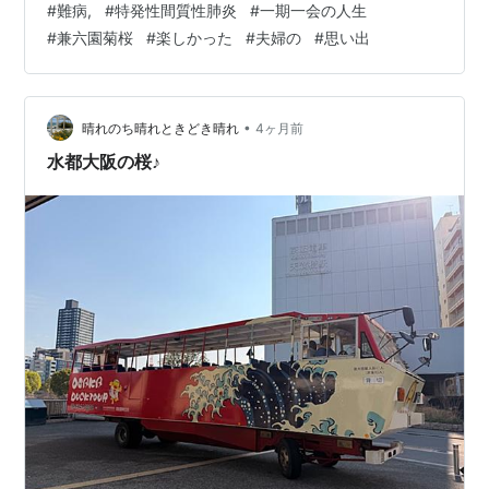
#
難病,
#
特発性間質性肺炎
#
一期一会の人生
た。 桜の通り抜けへ行くのは14年ぶりです。14年ぶりで
#
兼六園菊桜
#
楽しかった
#
夫婦の
#
思い出
天満橋を歩きました。 ふと下を見ると、水面に珍しい物
を発見！ 水陸両用の観光バスです。「八軒屋浜」の船着
き場が近いので、そちらへ向かっているのかな。ついで
に、鳩まで写り…
•
晴れのち晴れときどき晴れ
4ヶ月前
水都大阪の桜♪