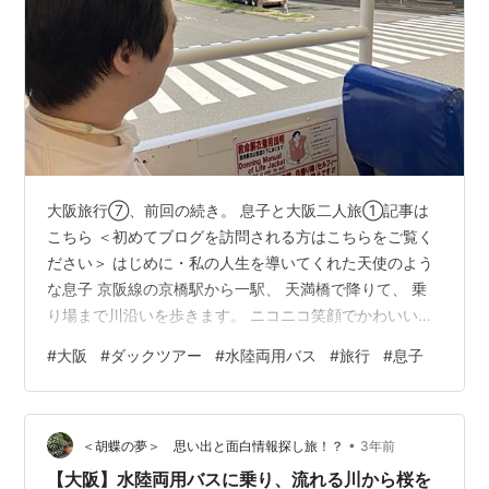
大阪旅行⑦、前回の続き。 息子と大阪二人旅①記事は
こちら ＜初めてブログを訪問される方はこちらをご覧く
ださい＞ はじめに・私の人生を導いてくれた天使のよう
な息子 京阪線の京橋駅から一駅、 天満橋で降りて、 乗
り場まで川沿いを歩きます。 ニコニコ笑顔でかわいい息
子です 早めについて しばらく待ち、 いよいよ水陸両用
#
大阪
#
ダックツアー
#
水陸両用バス
#
旅行
#
息子
バスが到着。 大きくて立派な乗り物です。 なんとこの便
の乗客は 私と息子の二人だけ まさに貸切状態 前日と
前々日は台風の影響で運休。 この日は9月に入り 夏休み
•
も終わった平日でもあり、 たまたまお客さんがいなかっ
＜胡蝶の夢＞ 思い出と面白情報探し旅！？
3年前
たようです。 どこでも自由に座っていいのですが、 川に
【大阪】水陸両用バスに乗り、流れる川から桜を