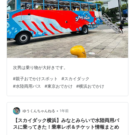
次男は乗り物が大好きです。
#
親子おでかけスポット
#
スカイダック
#
水陸両用バス
#
東京おでかけ
#
横浜おでかけ
•
ゆうくんちゃんねる
1年前
【スカイダック横浜】みなとみらいで水陸両用バ
スに乗ってきた！乗車レポ＆チケット情報まとめ