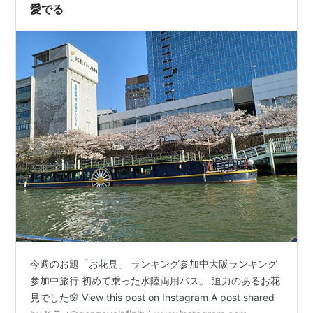
入るときの水しぶき …
愛でる
今週のお題「お花見」 ランキング参加中大阪ランキング
参加中旅行 初めて乗った水陸両用バス。 迫力のあるお花
見でした🌸 View this post on Instagram A post shared