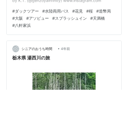
by K.T. (@genzoyainfinity) www.instagram.com
#
ダックツアー
#
水陸両用バス
#
花見
#
桜
#
造幣局
#
大阪
#
アソビュー
#
スプラッシュイン
#
天満橋
#
八軒家浜
•
シニアのおうち時間
4年前
栃木県 湯西川の旅