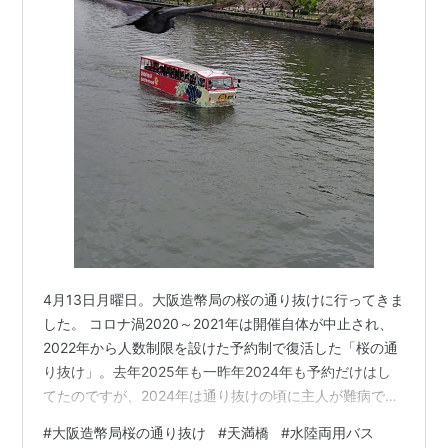
4月13日月曜日。大阪造幣局の桜の通り抜けに行ってきま
した。 コロナ渦2020～2021年は開催自体が中止され、
2022年から人数制限を設けた予約制で復活した「桜の通
り抜け」。去年2025年も一昨年2024年も予約だけはし
てたのですが、2024年は通り抜けの頃に主人が難病であ
ることが判明して断念。去年も、主人の体調的に行ける
#
大阪造幣局桜の通り抜け
#
天満橋
#
水陸両用バス
条件が整わず断念。今年、ようやく行くことが出来まし