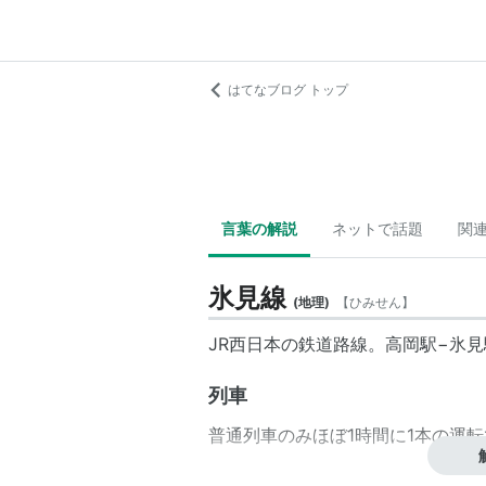
はてなブログ トップ
言葉の解説
ネットで話題
関
氷見線
(
地理
)
【
ひみせん
】
JR西日本
の鉄道路線。
高岡駅
−
氷見
列車
普通列車のみほぼ1時間に1本の運
駅