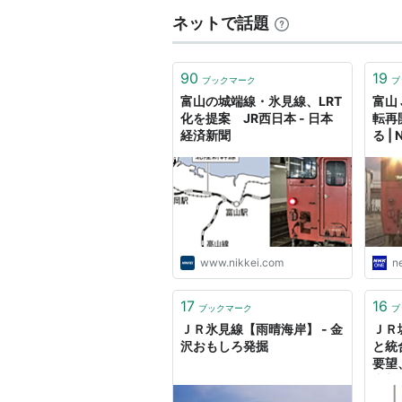
ネットで話題
90
19
ブックマーク
ブ
富山の城端線・氷見線、LRT
富山
化を提案 JR西日本 - 日本
転再
経済新聞
る |
www.nikkei.com
n
17
16
ブックマーク
ブ
ＪＲ氷見線【雨晴海岸】 - 金
ＪＲ
沢おもしろ発掘
と統
要望
本新