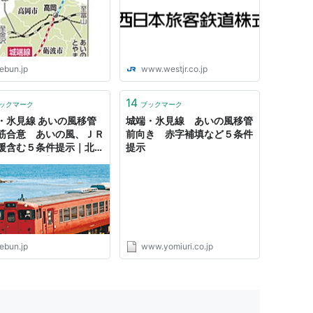
ebun.jp
www.westjr.co.jp
14
ックマーク
ブックマーク
・氷見線 あいの風移管
城端・氷見線 あいの風移管
筋合意 あいの風、ＪＲ
前向き 赤字補填など５条件
援含む５条件提示｜北日
提示
聞webunプラス
ebun.jp
www.yomiuri.co.jp