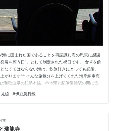
日本が海に囲まれた国であることを再認識し海の恩恵に感謝
発展を願う日”、として制定された祝日です。 食卓を飾
などなくてはならない海は、鉄旅好きにとっても必須。
上がります^^ そんな旅気分を上げてくれた海岸線車窓
ずは和歌山県の紀勢本線、串本駅と紀伊勝浦駅の間に位置
道から熊野灘にかけて海岸沿いを走る紀勢本線ですが、
氷見線
#
伊豆急行線
ネルで超えたりして思ったより海が遠かったりするんで
路線の本領発揮。 …
月前
と瑞龍寺