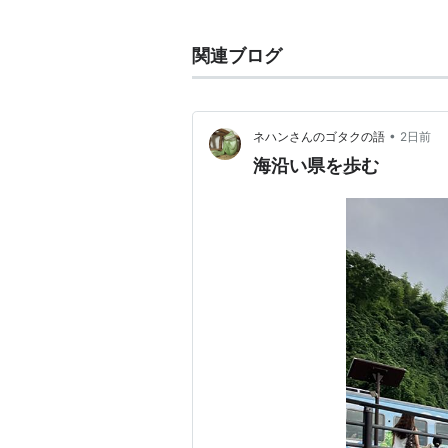
駅名
よみ
接
関連ブログ
“えき”は略
高岡駅
たかおか
北
万
•
ネハンさんのゴタクの語
2日前
海沿い県を歩む
越中中川駅
えっちゅうなかがわ
-
能町駅
のうまち
（
伏木駅
ふしき
-
越中国分駅
えっちゅうこくぶ
-
雨晴駅
あまはらし
-
島尾駅
しまお
-
氷見駅
ひみ
-