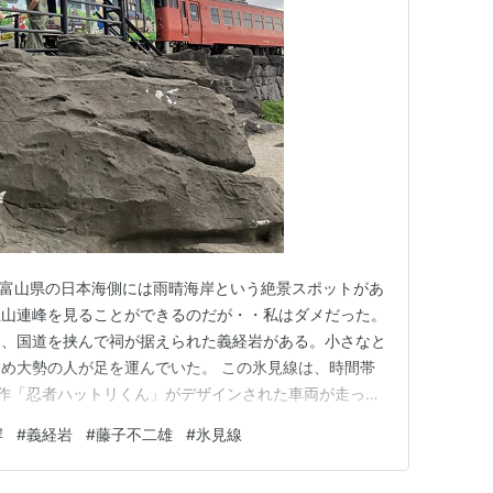
よって、1900年12月29日に高岡〜伏木間が開業
、同年中に島尾〜氷見間が開業し、全通した。
され、城端〜高岡〜伏木間が中越線、伏木〜氷見間が
見線に改称し、1942年に高岡〜伏木間が氷見線に編
伸の計画（氷羽線）もあったが、実現しなかった。
＞ 富山県の日本海側には雨晴海岸という絶景スポットがあ
立山連峰を見ることができるのだが・・私はダメだった。
り、国道を挟んで祠が据えられた義経岩がある。小さなと
め大勢の人が足を運んでいた。 この氷見線は、時間帯
作「忍者ハットリくん」がデザインされた車両が走って
、本当に偶然通過する姿を見ることが出来ました。 ど
岸
#
義経岩
#
藤子不二雄
#
氷見線
かりませんが、童心に帰った瞬間でした。 ※もしよろし
嬉しいです👇 ラ…