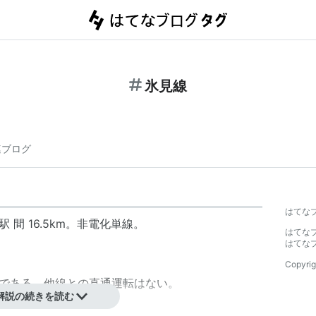
氷見線
連ブログ
はてな
駅
間 16.5km。非電化単線。
はてな
はてな
Copyrig
転である。他線との直通運転はない。
解説の続きを読む