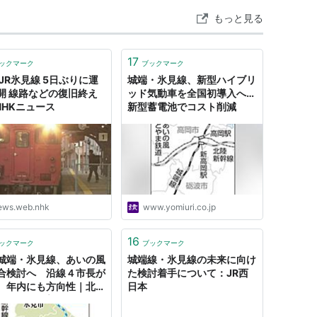
もっと見る
17
ックマーク
ブックマーク
 JR氷見線 5日ぶりに運
城端・氷見線、新型ハイブリ
開 線路などの復旧終え
ッド気動車を全国初導入へ…
 NHKニュース
新型蓄電池でコスト削減
ews.web.nhk
www.yomiuri.co.jp
16
ックマーク
ブックマーク
城端・氷見線、あいの風
城端線・氷見線の未来に向け
合検討へ 沿線４市長が
た検討着手について：JR西
、年内にも方向性｜北日
日本
聞webunプラス