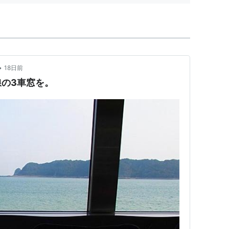
•
18日前
の3車窓を。