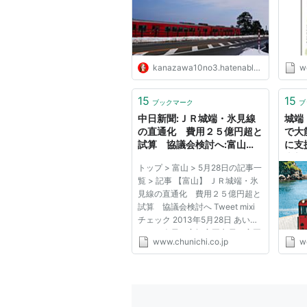
kanazawa10no3.hatenablog.com
w
15
15
ブックマーク
ブ
中日新聞:ＪＲ城端・氷見線
城端
の直通化 費用２５億円超と
で大
試算 協議会検討へ:富山
に支
(CHUNICHI Web)
本新
トップ > 富山 > 5月28日の記事一
覧 > 記事 【富山】 ＪＲ城端・氷
見線の直通化 費用２５億円超と
試算 協議会検討へ Tweet mixi
チェック 2013年5月28日 あいさ
つする会長の高橋高岡市長＝高岡
www.chunichi.co.jp
w
市役所で ＪＲ城端・氷見両線の
沿線四市などでつくる城端・氷見
線活性化推進協議会は二十七日の
総会で、ＪＲ高岡駅で両線を直...