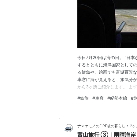
今日7月20日は海の日。 “
するとともに海洋国家としての
る鮮魚や、絵画でも富嶽百景
車窓に海が見えると、旅気分が
から3ヶ所ご紹介します。 ま
する紀伊浦神駅付近。 紀伊水
#
鉄旅
#
車窓
#
紀勢本線
#
海岸線を離れたり断崖をトン
す。 しかしこの付近は海沿い
•
ナマケモノのFIRE後の暮らし
2ヶ
富山旅行 ③｜雨晴海岸