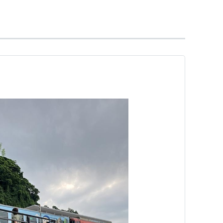
続路線
陸線
・
城端線
葉線
貨物線：
新湊線
）