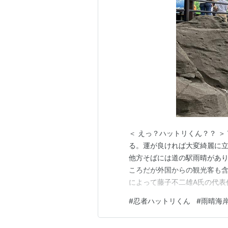
沿革
現在の城端線を開業させた中越鉄道に
した。1912年に伏木〜島尾間が
1920年に中越鉄道全線が国有化
氷見軽便線となった。1922年に氷
入された。
氷見から先、石川県の羽咋までの延
○
リスト::鉄道路線
＜ えっ？ハットリくん？？ 
る。運が良ければ大変綺麗に
他方そばには道の駅雨晴があ
ころだが外国からの観光客も含
によって藤子不二雄A氏の代表
いることがある。ということで
#
忍者ハットリくん
#
雨晴海
のくらいの運行数があるのか分
ければクリックしていただけると