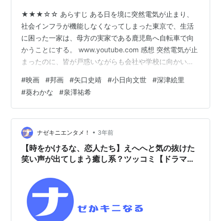
★★★☆☆ あらすじ ある日を境に突然電気が止まり、
社会インフラが機能しなくなってしまった東京で、生活
に困った一家は、母方の実家である鹿児島へ自転車で向
かうことにする。 www.youtube.com 感想 突然電気が止
まったのに、皆が戸惑いながらも会社や学校に向かい、
日常を続けようとする姿はリアルだ。この描写は、東日
#
映画
#
邦画
#
矢口史靖
#
小日向文世
#
深津絵里
本大震災時の経験から来ているのだろう。だが、なぜ電
#
葵わかな
#
泉澤祐希
気が止まったのかを誰も気にしていないのは嘘くさい。
「今何待ち？」とイライラしてしまうことがあるよう
に、人は何かと理由や原因を知りたがるものだ。分から
なければ落ち着かず、色々と勝手に想像して誰かと語り
•
ナゼキニエンタメ！
3年前
合う。それが噂となったり、時に…
【時をかけるな、恋人たち】えへへと気の抜けた
笑い声が出てしまう癒し系？ツッコミ【ドラマ感
想】