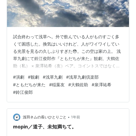
試合終わって浅草へ。外で飲んでいる人がものすごく多
くて困惑した。換気はいいけれど、人がワイワイしてい
る光景を見るの久しぶりすぎた😳。この空は家の上。 浅
草九劇にて鈴江俊郎作『ともだちが来た』観劇。大鶴佐
助（私） × 泉澤祐希（友）ペア。コイントスではなく団
扇トスで役を決め、その場で衣裳を選んで、本番へ。
#
演劇
#
観劇
#
浅草九劇
#
浅草九劇倶楽部
「私」はシンプルな生成色上下、「友」は青・赤で中学
#
ともだちが来た
#
稲葉友
#
大鶴佐助
#
泉澤祐希
生のよう。衣裳の色によっても彼らの性格が違って見え
#
鈴江俊郎
ると思う。時間が許せば全部のペアを観たい。 泉澤祐希
くん初だけどよく知っている顔だ…と思ったら「ひよっ
こ」の三男！他にもテレビでたくさん拝見していまし
た。出演者紹介に目を通してなくてごめんなさい🙏…
•
浅羽ネムの長いひとりごと
1年前
mopin／道子、未知満ちて。