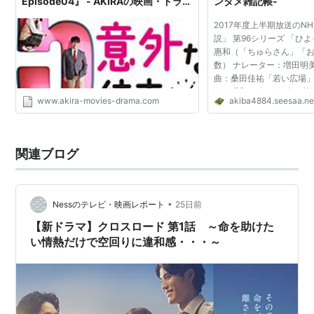
Episode04』 - AKIRAの映画・ドラマ
ンタメ雑記帳-
ブログ
2017年度上半期放送のN
説」 第96シリーズ 「ひ
惠和（「ちゅらさん」「
数） ナレーター：増田明
曲：桑田佳祐「若い広場」 
年（昭和39年） 舞台：茨
www.akira-movies-drama.com
akiba4884.seesaa.ne
語 NHKサイトより 「19
秋。東京オリンピックが目前
関連ブログ
•
Nessのテレビ・映画レポート
25日前
【新ドラマ】クロスロード 第1話 ～命を助けた
い情熱だけで空回りに違和感・・・～