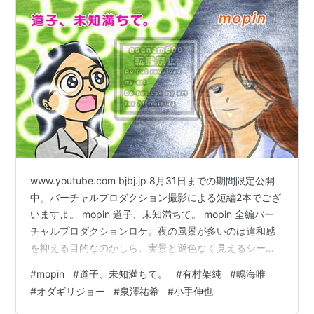
www.youtube.com bjbj.jp 8月31日までの期間限定公開
中。バーチャルプロダクション撮影による短編2本でござ
いますよ。 mopin 道子、未知満ちて。 mopin 全編バー
チャルプロダクションロケ。夜の風景が多いのは違和感
を抑える目的なのかしら。実景と遜色なく見えるシーン
もあるし、大鳥居がものすごくセットの大道具！って感
#
mopin
#
道子、未知満ちて。
#
有村架純
#
鳴海唯
じに見えてしまう惜しさもあったり。お話は“旅立ち”を迎
#
オダギリジョー
#
泉澤祐希
#
小手伸也
える100歳の老女に訪れた一夜の奇跡。謎の男（オダギリ