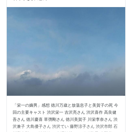
「栄一の嫡男」感想 徳川万歳と放蕩息子と美賀子の死 今
回の主要キャスト 渋沢栄一 吉沢亮さん 渋沢喜作 高良健
吾さん 徳川慶喜 草彅剛さん 徳川美賀子 川栄李奈さん 渋
沢兼子 大島優子さん 渋沢てい 藤野涼子さん 渋沢市郎 石