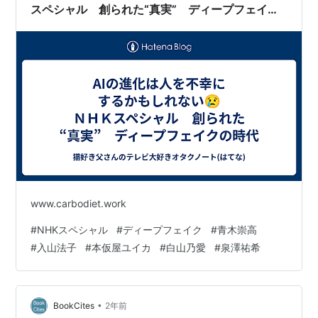
スペシャル 創られた“真実” ディープフェイク
の時代
www.carbodiet.work
#
NHKスペシャル
#
ディープフェイク
#
青木崇高
#
入山法子
#
本仮屋ユイカ
#
白山乃愛
#
泉澤祐希
•
BookCites
2年前