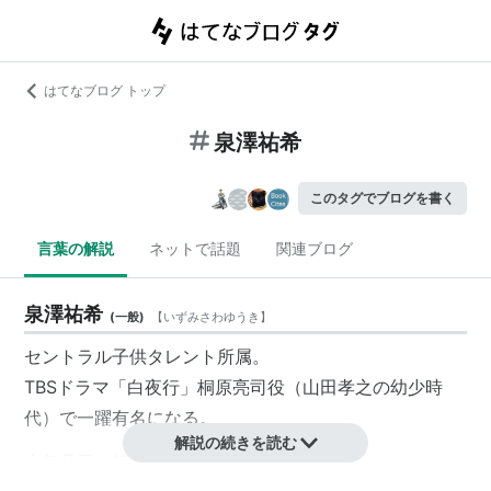
はてなブログ トップ
泉澤祐希
このタグでブログを書く
言葉の解説
ネットで話題
関連ブログ
泉澤祐希
(
一般
)
【
いずみさわゆうき
】
セントラル子供タレント所属。
TBSドラマ「白夜行」桐原亮司役（山田孝之の幼少時
代）で一躍有名になる。
解説の続きを読む
生年月日：1993年6月11日