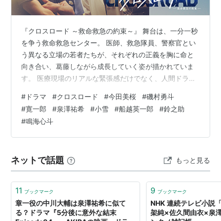
『クロスロード ～救命救急の約束～』 舞台は、一分一秒
を争う救命救急センター。 医師、救急隊員、警察官とい
う異なる立場の若者たちが、それぞれの正義を胸に命と
向き合い、葛藤しながら成長していく姿が描かれていま
す。 医療現場のリアルな緊張感だけでなく、人間ドラマ
としても見応え十分。 毎話、患者や家族が抱える事情に
#
ドラマ
#
クロスロード
#
今田美桜
#
磯村勇斗
も焦点が当てられ、「命を救うとは何か」を考えさせら
#
寛一郎
#
泉澤祐希
#
小雪
#
船越英一郎
#
鈴之助
れる作品です。 この記事では、『クロスロード ～救命救
#
鳴海心斗
急の約束～』のネタバレ、見どころや感想、キャスト情
報などを紹介します。 テレビ朝日HPより引用 ※本ページ
はネタバレを含みます。 ※本ページはプロモーションが
ネットで話題
もっと見る
含まれています。 出演者 全…
11
9
ブックマーク
ブックマーク
章一役の中川大輔は泉澤祐希に似て
NHK 連続テレビ小説
る？ドラマ『5分後に意外な結末
架純×佐久間由衣×泉澤祐希