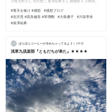
川竜太郎さん 渋沢篤二 泉澤祐希さん 穂積歌子 小野莉奈
さん 穂積陳重 田村健太郎さん 阪谷琴子 池田朱那さん 阪
#
青天を衝け #感想
#
感想ブログ
谷芳郎 内野謙太さん 大内くに 仁村紗和さん 渋沢文子 八
#
吉沢亮 #高良健吾 #草彅剛
#
大島優子
#
川栄李奈
木優希さん 渋沢敦子 藤松祥子さん 渋沢武之助 熊谷すば
#
泉澤祐希
るさん 伊藤博文 山崎育三郎さん 井上馨 福士誠治さん 井
上武子 愛希れいかさん 井上末子 駒井蓮さん 徳川昭武 板
垣李光人さん 高松凌雲 細田善…
•
ほらほらコーヒーが冷めちゃってるよ 2
5年前
浅草九倶楽部『ともだちが来た』★★★★