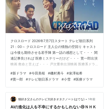
クロスロード 2026年7月7日スタート テレビ朝日系列
21：00～ クロスロード 主人公の情熱の空回り キャスト
は今後も期待させる若手陣 第一話の感想として・・・ 関
連記事良ければ 医療ミステリーだけど・・・ 寛一郎出演
映画 救命と言えば・・・ 戸次重幸出演映画 医療系ドラ
マが好きな私としては、救命救急の現場を舞台に繰り広
#
新ドラマ
#
今田美桜
#
磯村勇斗
#
泉澤祐希
げられる救命・警察・救急隊が交差するという設定に惹
#
寛一郎
#
テレビ朝日系ドラマ
#
小雪
#
医療ドラマ
かれて観賞しました。 主人公の情熱の空回り 率直な感想
を言えば、第1話の時点では「ちょっと見ているのが辛
い」と感じる場面が多くありました。 「命を助けたい」
という主人公の情熱は十分伝わるのですが、「助ける」
•
猫好き父さんのテレビ大好きオタクノート(はてな)
1年前
と言う言葉半面実…
AIの進化は人を不幸にするかもしれない😢ＮＨＫ