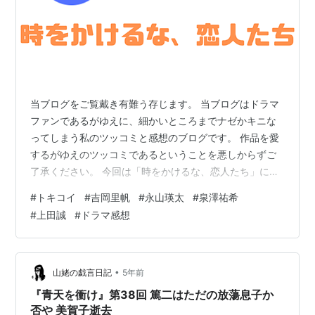
当ブログをご覧戴き有難う存じます。 当ブログはドラマ
ファンであるがゆえに、細かいところまでナゼかキニな
ってしまう私のツッコミと感想のブログです。 作品を愛
するがゆえのツッコミであるということを悪しからずご
了承ください。 今回は「時をかけるな、恋人たち」につ
いて。 よろしくお願いいたします。 「時をかけるな、恋
#
トキコイ
#
吉岡里帆
#
永山瑛太
#
泉澤祐希
人たち」とは 「時をかけるな、恋人たち」1話、2話感想
#
上田誠
#
ドラマ感想
「時をかけるな、恋人たち」とは 「時をかけるな、恋人
たち」とは2023年10月10日（火）にカンテレ系列でスタ
ートしたタイムパトロール・ラブコメディ カンテレ制作
によるオリジナルドラマで、脚本は上田誠、音楽は王
•
山姥の戯言日記
5年前
舟。 王舟は「阿佐ヶ谷姉…
『青天を衝け』第38回 篤二はただの放蕩息子か
否や 美賀子逝去