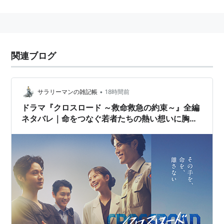
星座：ふたご座
血液型：A型
出身地：千葉県
特技・趣味：空手・野球
関連ブログ
•
サラリーマンの雑記帳
18時間前
ドラマ『クロスロード ～救命救急の約束～』全編
ネタバレ｜命をつなぐ若者たちの熱い想いに胸を
打たれる注目の医療ドラマ