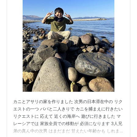
カニとアサリの家を作りました 次男の日本滞在中の リク
エストの一つ パパと二人きりで カニを捕まえに行きたい
リクエストに 応えて 近くの海岸へ 遊びに行きました マ
レーシアでは 家族全員での移動が 必須になります 3人兄
弟の真ん中の次男 はまだまだ 甘えたい年齢かも しれま