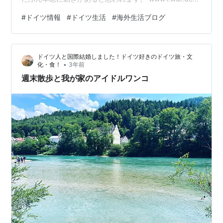
警察や獣医関係者、などなど、みなさん血眼になって探
#
ドイツ情報
#
ドイツ生活
#
海外生活ブログ
していますが確保されていな様子。 この問題は、他人事
ではないので、怖いですね。 にほんブログ村 ドイツラン
キング ランキング参加中海外旅行 ランキング参加中ドイ
ドイツ人と国際結婚しました！ドイツ好きのドイツ旅・文
ツ在住者集まれ！ リンク
•
化・食！
3年前
週末散歩と我が家のアイドルワンコ