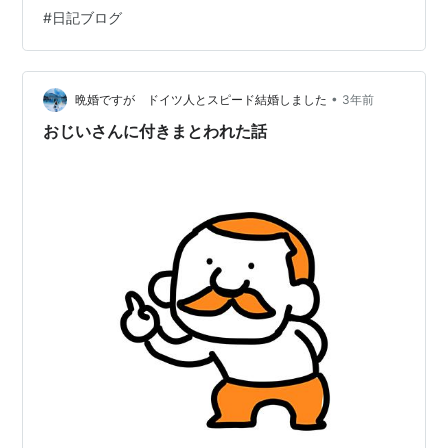
へ。 ご老人ばかりだった。( ´∀｀ ) 頑張って運動してい
#
日記ブログ
たら、先日の水着じいさんが登場。 水着じいさん、女子
トイレの前に立っていて、出てくる人に話しかけてい
る。 他のご老人夫婦にも話しかけていた。 たぶん、一人
で寂し…
•
晩婚ですが ドイツ人とスピード結婚しました
3年前
おじいさんに付きまとわれた話