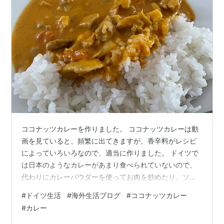
ココナッツカレーを作りました。 ココナッツカレーは動
画を見ていると、頻繁に出てきますが、香辛料がレシピ
によっていろいろなので、適当に作りました。 ドイツで
は日本のようなカレーがあまり食べられていないので、
代わりにカレーパウダーを使ってお肉を炒めたり、ソー
スにして使われることがあります。 今回のココナッツカ
#
ドイツ生活
#
海外生活ブログ
#
ココナッツカレー
レーは、以前に何度かレシピは見たことあったけど、あ
#
カレー
まり覚えていないし、香辛料も全部買えないやと思って