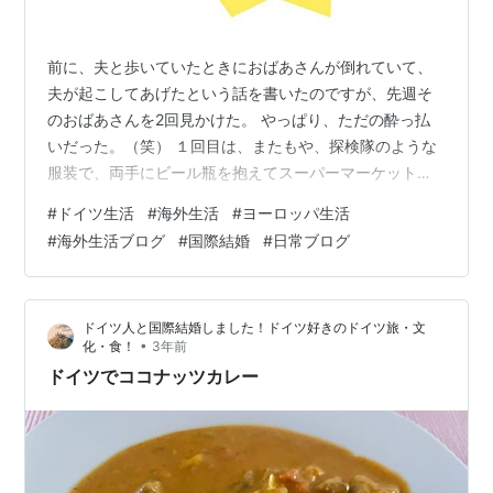
前に、夫と歩いていたときにおばあさんが倒れていて、
夫が起こしてあげたという話を書いたのですが、先週そ
のおばあさんを2回見かけた。 やっぱり、ただの酔っ払
いだった。（笑） １回目は、またもや、探検隊のような
服装で、両手にビール瓶を抱えてスーパーマーケットに
入っていった。たぶん、ボトルを返して割引きでビール
#
ドイツ生活
#
海外生活
#
ヨーロッパ生活
を買うため？ europalove2.hatenadiary.com ２回目は、
#
海外生活ブログ
#
国際結婚
#
日常ブログ
またもや、ヨロヨロと千鳥足で、壁に激突していた。 あ
ー、もう定年しているし、お酒が大好きで毎日飲んでる
んだろうなと思いつつ。 でも危ないですよね。まあまあ
ドイツ人と国際結婚しました！ドイツ好きのドイツ旅・文
変わった服装です。旅行者のような？ ところで、先日、
•
化・食！
3年前
Kneip…
ドイツでココナッツカレー