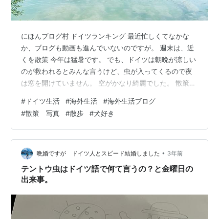
にほんブログ村 ドイツランキング 最近忙しくてなかな
か、ブログも動画も進んでいないのですが。 週末は、近
くを散策 今年は猛暑です。 でも、ドイツは朝晩が涼しい
のが救われるとみんな言うけど、虫が入ってくるので夜
は窓を開けていません。 空がかなり綺麗でした。 散策し
ていたら、日本人の方に声を掛けていただきました。
#
ドイツ生活
#
海外生活
#
海外生活ブログ
「日本人ですか？」 と、元気そうでいい方でした。少し
#
散策 写真
#
散歩
#
犬好き
だけお話させてもらって、私は内気であまり人に声を掛
けられないので、ありがたかったです。 素敵な方だった
な。 しかも、友達の知り合いだったという偶然。 暑い日
が続いていますので、こちらで涼んでいただければ嬉し
•
晩婚ですが ドイツ人とスピード結婚しました
3年前
いです。#FeelGoodGe…
テントウ虫はドイツ語で何て言うの？と金曜日の
出来事。