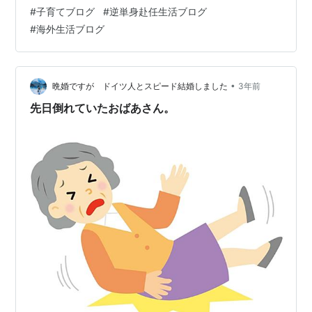
せんが 妹がママを独占するし お兄ちゃんが 相手してく
#
子育てブログ
#
逆単身赴任生活ブログ
れないこともあり さみしい思いをしている 時もあるかも
#
海外生活ブログ
しれません パパを独占したのかった のかもしれません
カニ探し 海岸の 石ころを はぐってみると 小さいかにが
たくさん 次々と捕まえては 持って行った バケツに入れ
ていました 小さいカニをたくさん捕まえました 砂地に…
•
晩婚ですが ドイツ人とスピード結婚しました
3年前
先日倒れていたおばあさん。