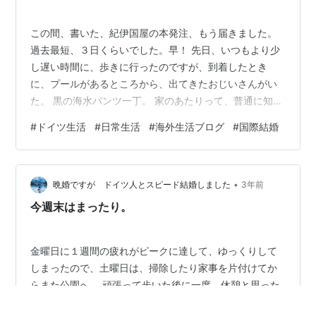
この間、書いた、紀伊国屋の本発注、もう届きました。
過去最短、３日くらいでした。早！ 先日、いつもより少
し遅い時間に、歩きに行ったのですが、到着したとき
に、プールがあるところから、出てきたおじいさんがい
た。 黒の海水パンツ一丁。 家のあたりって、普通に知ら
ない人にも挨拶するのが当たり前なので、すれ違うとき
#
ドイツ生活
#
日常生活
#
海外生活ブログ
#
国際結婚
に笑顔でHalloと言うと、 自転車にまたがったおじいさん
が、ジッとこっちを見ているのが目に入ってきた。 なん
か、気持ち悪いなと思って、でも気にせずに、人もたく
•
さんいたので、歩いていた。すると、おじいさんが戻っ
晩婚ですが ドイツ人とスピード結婚しました
3年前
てきた。 え！と思って、でも絶対に見ないようにして、
今週末はまったり。
普通に１周してからいなくなるのを…