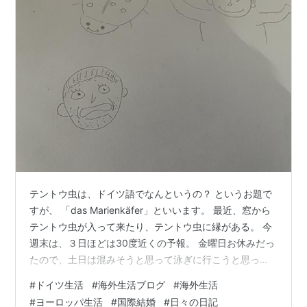
テントウ虫は、ドイツ語でなんというの？ というお題で
すが、 「das Marienkäfer」といいます。 最近、窓から
テントウ虫が入って来たり、テントウ虫に縁がある。 今
週末は、３日ほどは30度近くの予報。 金曜日お休みだっ
たので、土日は混みそうと思って泳ぎに行こうと思って
いた。 でも、気が進まなくて。 気分が乗らないときはや
#
ドイツ生活
#
海外生活ブログ
#
海外生活
めておこうと。 買い物してから、いつものように公園
#
ヨーロッパ生活
#
国際結婚
#
日々の日記