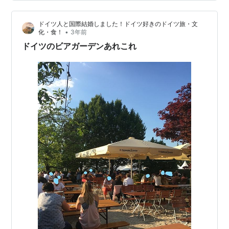
かなり適当に作ったのだけど、とても美味しくできまし
た。 画像が切れてました。 材料は ・鶏肉（400g) ・ト
ドイツ人と国際結婚しました！ドイツ好きのドイツ旅・文
マト(小さめの4個） ・玉ねぎ（１個） ・チリ（２本）
•
化・食！
3年前
・ニンニク（１個） ・ショウ…
ドイツのビアガーデンあれこれ