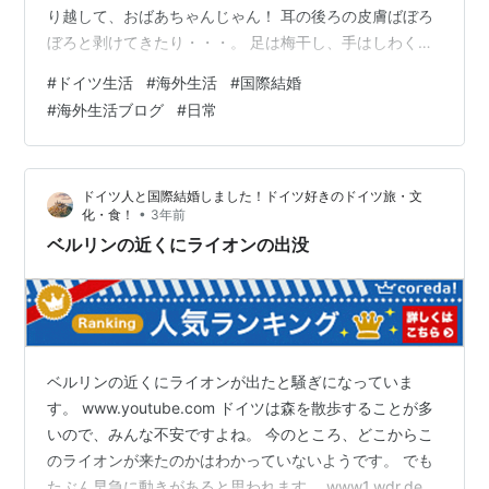
り越して、おばあちゃんじゃん！ 耳の後ろの皮膚ばぼろ
ぼろと剥けてきたり・・・。 足は梅干し、手はしわくち
ゃ。 終始、クリームをぬっています。 そういえば、歩く
#
ドイツ生活
#
海外生活
#
国際結婚
プールに行ったときも、ドイツ人クリームを持ち歩いて
#
海外生活ブログ
#
日常
いて、クリームぬっている人が多いかも。 自分でケアし
ないとですね。 おととしは、頭皮がかゆくて、頭皮が乾
燥しすぎて剥けまくったので、それ用のトニックを買っ
ドイツ人と国際結婚しました！ドイツ好きのドイツ旅・文
てきたのですが。 今年は、全体的にかゆいけど、特に耳
•
化・食！
3年前
の後ろと、うなじの皮膚がポロポロ…
ベルリンの近くにライオンの出没
ベルリンの近くにライオンが出たと騒ぎになっていま
す。 www.youtube.com ドイツは森を散歩することが多
いので、みんな不安ですよね。 今のところ、どこからこ
のライオンが来たのかはわかっていないようです。 でも
たぶん早急に動きがあると思われます。 www1.wdr.de