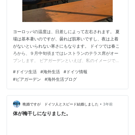
ヨーロッパの温度は、日差しによって左右されます。 夏
場は基本暑いのですが、曇れば肌寒いですし、夜は上着
がないといられない寒さにもなります。 ドイツでは春こ
ろから、９月中旬頃まではレストランのテラス席がオー
プンします。 ビアガーデンといえば、私のイメージでは
大きな会場でビールを飲むというものですが、ドイツ
#
ドイツ生活
#
海外生活
#
ドイツ情報
は、大きな会場のビアガーデンとこじんまりしたビアガ
#
ビアガーデン
#
海外生活ブログ
ーデンがあります。 今日は、過去の写真を交えて少しビ
アガーデンを紹介できたらと思います。 大きなビアガー
デン会場的なものは こちらは、Baden-Württembergで
Bayernのフェストを行っていました。 こんな感じに、日
•
晩婚ですが ドイツ人とスピード結婚しました
3年前
本にもあるように、…
体が梅干しになりました。