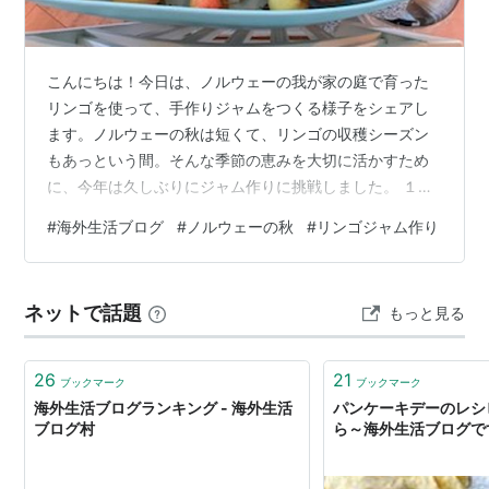
こんにちは！今日は、ノルウェーの我が家の庭で育った
リンゴを使って、手作りジャムをつくる様子をシェアし
ます。ノルウェーの秋は短くて、リンゴの収穫シーズン
もあっという間。そんな季節の恵みを大切に活かすため
に、今年は久しぶりにジャム作りに挑戦しました。 １．
リンゴの収穫 すっかり撮影を忘れていたので、実は収穫
#
海外生活ブログ
#
ノルウェーの秋
#
リンゴジャム作り
量はこの２倍。 うちの庭には、前所有者さんの時代から
のリンゴの木があります。今年は暖かい夏のおかげで、
豊かな実りに。ノルウェーの気候は日本よりだいぶ涼し
ネットで話題
もっと見る
いですが、晩生のうちのリンゴも甘みが乗り美味しくな
りました。 たくさんのリンゴの多くは見た目的に悪かっ
たり、ちょっと傷があったり。また、鳥や鹿に…
26
21
ブックマーク
ブックマーク
海外生活ブログランキング - 海外生活
パンケーキデーのレシピ
ブログ村
ら～海外生活ブログで