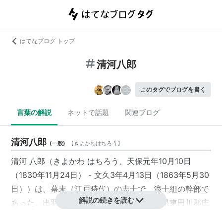
はてなブログ トップ
清河八郎
このタグでブログを書く
言葉の解説
ネットで話題
関連ブログ
清河八郎
(
一般
)
【
きよかわはちろう
】
清河 八郎（きよかわ はちろう、天保元年10月10日
（1830年11月24日） - 文久3年4月13日（1863年5月30
日））は、幕末（江戸時代）の志士で、浪士組の幹部で
解説の続きを読む
あった。出羽国庄内藩領清川村（現・山形県東田川郡庄
内町）の郷士の斉藤豪寿の子。幼名元司。諱は正明。本