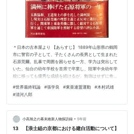
＊日本の古本屋より 【あらすじ】 1889年山形県の鶴岡
市に警官の子として、子たくさんの長男として生まれた
石原莞爾。乱暴で周囲を困らせる一方、学力は突出して
いた。仙台の幼年学校を首席で卒業し、陸軍中央幼年学
校に移っても優秀な成績を続けるが、勉強はせずに奇行
ばかりが目立っていた。陸軍士官学校に入校すると上官
#
世界最終戦論
#
張学良
#
東亜連盟運動
#
木村武雄
に口答えをするなど、生活態度の悪さが目立つようにな
#
清河八郎
る。 石原は会津連隊に配属されると、連隊の名誉のため
に陸軍大学校を受験することになり、勉強時間の取れる
見習士官の教官となる。しかし厳しい教育訓練を行い、
受験勉強をしないまま難関の試験に合格する。本来は徹
•
小高旭之の幕末維新人物探訪録
5年前
夜も続く大学校の勉強も要領よくこなしたが、…
13 【浪士組の京都における建白活動について】