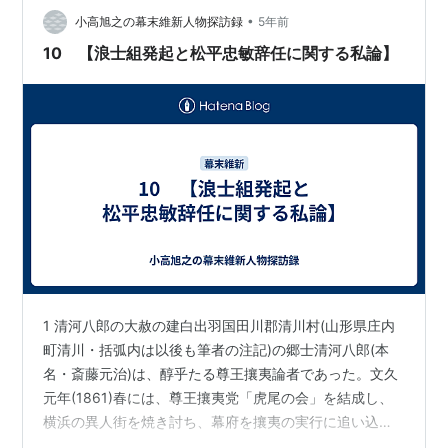
•
出今度山岡及池田其外旧同志トモ上京壬生寺ニ罷在
小高旭之の幕末維新人物探訪録
5年前
候」、と記されている。 幕府は万延元年（1860）10
10 【浪士組発起と松平忠敏辞任に関する私論】
月、皇女和宮の将軍家茂への降嫁決定に際し、「…
1 清河八郎の大赦の建白出羽国田川郡清川村(山形県庄内
町清川・括弧内は以後も筆者の注記)の郷士清河八郎(本
名・斎藤元治)は、醇乎たる尊王攘夷論者であった。文久
元年(1861)春には、尊王攘夷党「虎尾の会」を結成し、
横浜の異人街を焼き討ち、幕府を攘夷の実行に追い込も
うとした。しかし、同年5月、清河自身が町人を斬殺した