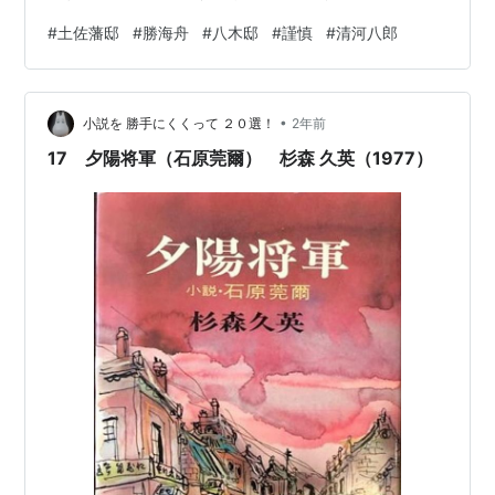
なり早い歩き方-） ◆坂本龍馬 / 文久３年１月13日、龍
#
土佐藩邸
#
勝海舟
#
八木邸
#
謹慎
#
清河八郎
馬・勝海舟、江戸に向かう。同月16日、勝邸に入る。２
月20日、龍馬、京の土佐藩邸に戻る。そこで龍馬に土佐
藩より７日間の謹慎が命ぜられる。つまりこの７日間、
•
龍馬は土佐藩邸から動いていない。 ✱土佐藩邸（現・京
小説を 勝手にくくって ２０選！
2年前
都府京都市中京区木屋町通蛸薬師角備前島町） ◆土方歳
17 夕陽将軍（石原莞爾） 杉森 久英（1977）
三…