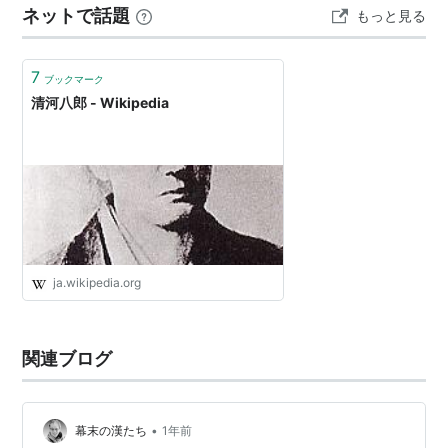
を遊説してまわり尊攘倒幕の内約をとりつけにまわっ
ネットで話題
もっと見る
物で、江戸では多くの志士と交流を持ち、やがて「尊王
た。
攘夷」、すなわち天皇を中心とした政治を実現し、外国
勢力を排除するという思…
その後、松平春嶽（幕府政事総裁）に急務三策（1. 攘夷
7
ブックマーク
の断行、2. 大赦の発令、3. 天下の英材の教育）を上書
清河八郎 - Wikipedia
する。尊攘志士に手を焼いていた幕府はこれを採用。浪
士組が結成される（234名）。八郎は上手く幕府を出し
抜いた。
文久3年（1863年）2月23日、将軍徳川家茂上洛のさ
い、その前衛として八郎は盟主として浪士組を率いて京
都へ出発。京都に到着した夜、八郎は浪士を壬生の新徳
ja.wikipedia.org
寺に集め本当の目的は将軍警護でなく、尊王攘夷の先鋒
にあると述べる。これに反対したのが、近藤勇、土方歳
関連ブログ
三、芹沢鴨らであった（鵜殿鳩翁が浪士組隊士の殿内義
雄・家里次郎の両名に、京に残留することを希望する者
の取りまとめを依頼し、根岸友山、芹沢鴨、近藤勇らが
•
幕末の漢たち
1年前