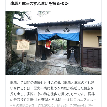
残留し八郎と袂を分かつ、彼らは壬生浪士（壬生浪）と
龍馬と歳三のすれ違いを探る-02-
なり、後に新選組へと発展してゆく）。200名の手勢を
得た八郎は翌日、朝廷に建白書の受納を願い出て幸運に
も受理された。
このような浪士組の動静に不安を抱いた幕府は浪士組を
江戸へ呼び戻す。八郎は江戸に戻ったあと浪士組を動か
そうとするが、京都で完全に幕府と対立していたため狙
われていた。
文久3年4月13日幕府の刺客、佐々木只三郎、窪田泉太
郎など6名によって麻布一ノ橋で討たれ首を切られた。
享年34。『女士道』によると首は石坂周造がとりもど
し、山岡英子（山岡鉄舟の妻）が保管し遺族に渡したと
龍馬、７日間の謹慎処分 ✱この章（龍馬と歳三のすれ違
いう。八郎死後、幕府は浪士組を新徴組と改名し庄内藩
いを探る）は、歴史年表に基づき両雄が接近した拠点を
預かりとした。
探り出し、実際に京の街を徒歩で測ったものです。 両雄
の最短接近距離 土佐藩邸と八木邸 ---１回目のニアミス--
- その間3.2キロ、約3,200歩、約32分（100m/分計算-か