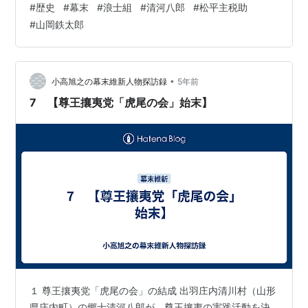
#
歴史
#
幕末
#
浪士組
#
清河八郎
#
松平主税助
こともあって、この画策は頓挫した。その後の清河は、
#
山岡鉄太郎
その年の冬には京都に上って田中河内介(綏猷)と謀議し、
九州を遊説して再度の攘夷挙兵を企てたが、これも翌年4
月の寺田屋事件で水疱に帰することとなった。 関西での
攘夷挙兵を断念した清河八郎は、今度は水戸の浪士を奮
•
小高旭之の幕末維新人物探訪録
5年前
起させて横浜を焼き討つため…
7 【尊王攘夷党「虎尾の会」始末】
１ 尊王攘夷党「虎尾の会」の結成 出羽庄内清川村（山形
県庄内町）の郷士清河八郎が、尊王攘夷の実践活動を決