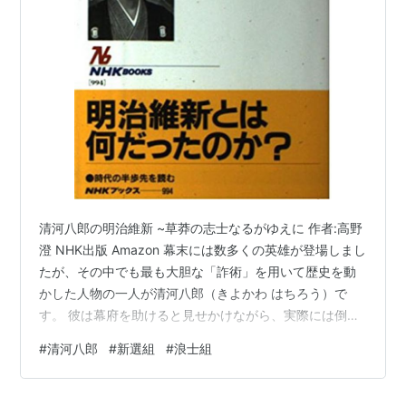
光などをめぐる大旅行をする。その記録『西遊草』は、
幕末の旅行事情を知るうえでは貴重な資料である。内容
は各国の名士との出会いなどを中心に書かれているが、
清河の性格からか辛辣で手厳しい批評が多い。
万延元年（1860年）に起こった桜田門外の変に強い衝
撃を受け、倒幕、尊王攘夷の思想が強まる。この事件を
契機に、清河塾に憂国の士が集まりだす。
同年、八郎を盟主として虎尾の会結成。発起人は山岡鉄
清河八郎の明治維新 ~草莽の志士なるがゆえに 作者:高野
太郎（鉄舟）他15名。横浜外国人居留地を焼き討ちし、
澄 NHK出版 Amazon 幕末には数多くの英雄が登場しまし
たが、その中でも最も大胆な「詐術」を用いて歴史を動
尊王攘夷の精神を鼓舞し、倒幕の計画をたてたが、この
かした人物の一人が清河八郎（きよかわ はちろう）で
密計が幕府の知るところとなる。しかも文久元年には八
す。 彼は幕府を助けると見せかけながら、実際には倒幕
郎に罵詈雑言を浴びせてきた者を斬り捨てたため、幕府
を目指していました。そして、その策略の副産物として
#
清河八郎
#
新選組
#
浪士組
に追われる立場となっていた。
誕生したのが、日本史上最も有名な剣客集団・新選組だ
ったのです。 尊王攘夷を目指した男 清河八郎は出羽国庄
八郎はこのような事情から京都に潜伏したり、東西諸国
内（現在の山形県）の出身です。 学問と剣術に秀でた人