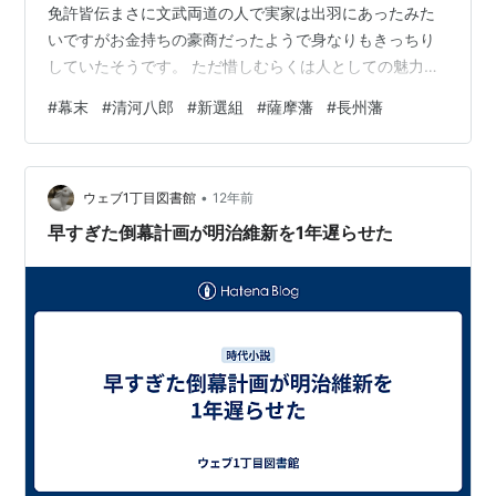
免許皆伝まさに文武両道の人で実家は出羽にあったみた
いですがお金持ちの豪商だったようで身なりもきっちり
していたそうです。 ただ惜しむらくは人としての魅力に
欠けていた清河のためならとついてくる人間がいなかっ
#
幕末
#
清河八郎
#
新選組
#
薩摩藩
#
長州藩
たあっちを騙してこっちを騙すやり方が奇術的すぎてつ
いてこれなかったのでしょう 清河の死から幕末は一気に
動いていくのです。長州藩は尊王の志士を使って暗殺と
•
恫喝を繰り返し幕府に攘夷を迫っていきます。 この時の
ウェブ1丁目図書館
12年前
長州藩は集団パニックのように攘夷に向かって突き進ん
早すぎた倒幕計画が明治維新を1年遅らせた
でいき下関を通る外国船を打ち払うまでしました…