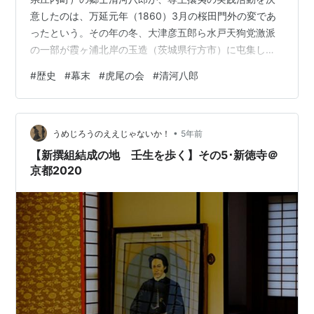
意したのは、万延元年（1860）3月の桜田門外の変であ
ったという。その年の冬、大津彦五郎ら水戸天狗党激派
の一部が霞ヶ浦北岸の玉造（茨城県行方市）に屯集し、
横浜の夷狄を打払うなどの噂がもっぱらであった。これ
#
歴史
#
幕末
#
虎尾の会
#
清河八郎
を知った清河は、翌年の正月、下総にその様子を探った
が、その実態に失望し、独自での攘夷断行を決意したの
である。 清河八郎は、下総から戻った直後の2月11日、
•
郷里の叔父に宛てた手紙で、「どうしても近き中に争動
うめじろうのええじゃないか！
5年前
始り可申、其時は天晴の働き致可申と楽罷在候。それに
【新撰組結成の地 壬生を歩く】その5･新徳寺＠
付ても、只今のうちに私共に存分力を助け…
京都2020