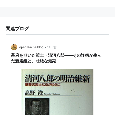
名は斉藤正明。贈正四位。
生涯
天保14年（1843年）八郎は清川関所役人の畑田安右衛
関連ブログ
門に師事し勉学に勤しむ。かなり優秀であったようであ
る。弘化3年（1846年）には後の天誅組総裁藤本鉄石と
会い親交を深めた。弘化4年（1847年）江戸に出て古学
•
openreach’s blog
11日前
派の東条一堂に師事。才を認められ東条塾塾頭を命ぜら
幕府を欺いた策士・清河八郎――その詐術が生ん
だ新選組と、壮絶な最期
れたが、固辞。安積艮斎に転塾。その傍ら、北辰一刀流
の開祖千葉周作の玄武館で剣を磨き免許皆伝を得え、江
戸幕府の学問所昌平黌に学んだ。その後、清河塾開設
（江戸市内で学問と剣術を一人で教える塾は清河塾だけ
であった）。
安政2年（1855年）3月から9月にかけて、母親を連れ
て、清川村を出発。善光寺、名古屋、伊勢、奈良、京
都、近江、大阪、宮島、岩国、天橋立、鎌倉、江戸、日