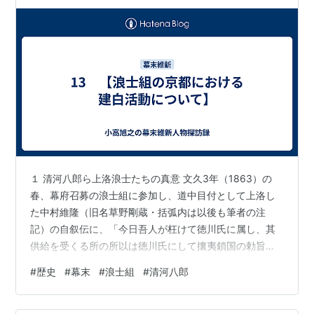
１ 清河八郎ら上洛浪士たちの真意 文久3年（1863）の
春、幕府召募の浪士組に参加し、道中目付として上洛し
た中村維隆（旧名草野剛蔵・括弧内は以後も筆者の注
記）の自叙伝に、「今日吾人が枉けて徳川氏に属し、其
供給を受くる所の所以は徳川氏にして攘夷鎖国の勅旨を
奉じ、之を断行し、挺身之を援け、又進んで其先鋒に当
#
歴史
#
幕末
#
浪士組
#
清河八郎
らんとする為なり」とある。また、浪士頭取扱清河八郎
が同志安積五郎に宛てた文久3年2月28日付けの書簡に
も、「於幕府攘夷之雄断相決候為、此方始別紙之通り罷