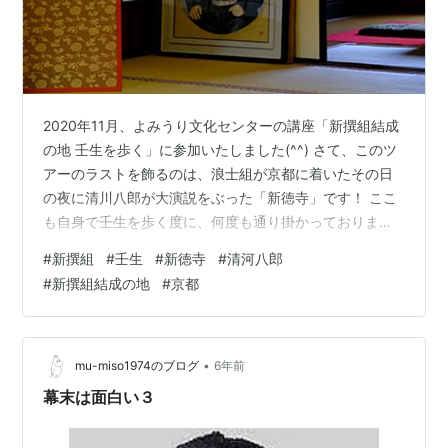
2020年11月、よみうり文化センターの講座「新撰組結成
の地 壬生を歩く」に参加いたしました(^^) さて、このツ
アーのラストを飾るのは、浪士組が京都に着いたその日
の夜に清川八郎が大演説をぶった「新徳寺」です！ ここ
も自身で壬生を歩く度に、何度も通り掛かっております
が、中を見学したことはありません いつも門前をうろう
#
新撰組
#
壬生
#
新徳寺
#
清河八郎
ろし、清河八郎の演説に想いを馳せて見物しておりまし
#
新撰組結成の地
#
京都
た･･･。 あの本堂･･･。いつか見学してみたいなぁ･･、と
思っておったのが、いよいよ今回のツアーで叶ったので
あります！ さあ、ここからがツアー当日の画像です。 旧
前川邸の土蔵を見学した後、こちらのお寺に移動してき
•
mu-miso1974のブログ
6年前
ました！自身、初め…
幕末は面白い３