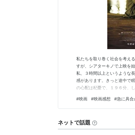
私たちを取り巻く社会を考える
すが、シアターキノで上映を
私、３時間以上というような
感があります。きっと途中で
の心配は杞憂で、１９６分、
ました。 さて、本作は実話を
#
映画
#
映画感想
#
急に具合
学者、宮野真生子。そして、
人が交わした２０通の往復書
ネットで話題