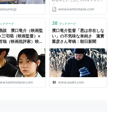
置き、さらには光石研をはじめと
alsound.jp
www.kaminotane.com
する数多くのキャストによって形
を成した本作は、日常の小さな出
来事に無限の宇宙を見出すような
38
ックマーク
ブックマーク
佇まいで多くの観客を迎え入れて
鼎談 濱口竜介（映画監
濱口竜介監督「悪は存在しな
い...
×三宅唱（映画監督）×
い」の不気味な単純さ 蓮實
哲哉（映画批評家）映画
重彦さん寄稿：朝日新聞
演出」はいかにして発見
るのか――『ドライブ・
・カー』をめぐって |
tor's Words 三宅唱
ww.kaminotane.com
www.asahi.com