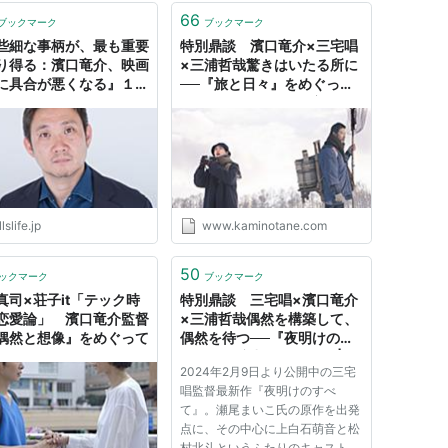
66
ブックマーク
ブックマーク
些細な事柄が、最も重要
特別鼎談 濱口竜介×三宅唱
り得る：濱口竜介、映画
×三浦哲哉驚きはいたる所に
に具合が悪くなる』１万
──『旅と日々』をめぐって |
ンタビュー｜ヒルズライ
Creator's Words 三宅唱
llslife.jp
www.kaminotane.com
50
ックマーク
ブックマーク
真司×荘子it「テック時
特別鼎談 三宅唱×濱口竜介
恋愛論」 濱口竜介監督
×三浦哲哉偶然を構築して、
偶然と想像』をめぐって
偶然を待つ──『夜明けのす
べて』の演出をめぐって |
2024年2月9日より公開中の三宅
Creator's Words 三宅唱
唱監督最新作『夜明けのすべ
て』。瀬尾まいこ氏の原作を出発
点に、その中心に上白石萌音と松
村北斗というふたりのキャストを