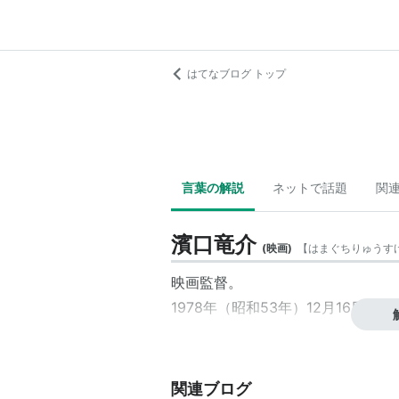
はてなブログ トップ
言葉の解説
ネットで話題
関
濱口竜介
(
映画
)
【
はまぐちりゅうす
映画監督
。
1978年（昭和53年）12月16日、
関連ブログ