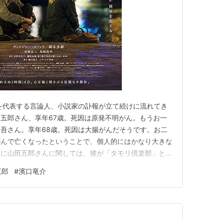
を代表する言論人、小説家の訃報が立て続けに流れてき
五郎さん、享年67歳。死因は原発不明がん。もうお一
吾さん。享年68歳。死因は大腸がんだそうです。お二
がんで亡くなったということで、個人的にはかなり大きな
くに山田五郎さんに関しては、彼が「タモリ倶楽部」とい
てで出演された頃から、その溢れる知性に裏打ちされた軽
五郎
#
濱口竜介
けに、もう彼の洒脱な美術解説が聞けないと思うと、その
ありません。幸い、彼は「オ…