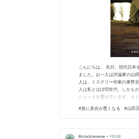
こんにちは。 先日、現代日本
ました。お一人は評論家の山田
人は、ミステリー作家の東野圭
人は私とほぼ同世代。しかも
ショックを受けています。と
う深夜時間帯のテレビに初め
#
急に具合が悪くなる
#
山田
妙な語り口に注目していただ
喪失感は決して小さなものでは
•
Blcrackreverse
16日前