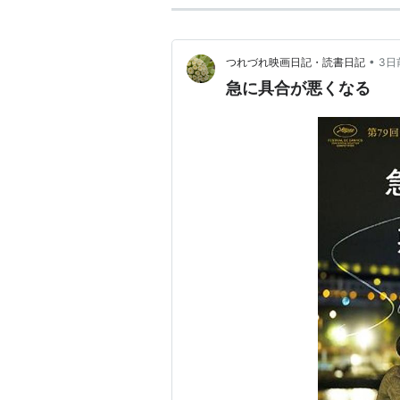
•
つれづれ映画日記・読書日記
3日
急に具合が悪くなる