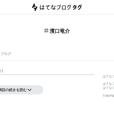
濱口竜介
連ブログ
け
】
はてな
はてな
生まれ。
はてな
解説の続きを読む
Copyrig