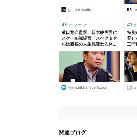
gendai.media
re
46
41
ブックマーク
ブ
濱口竜介監督、日本映画界に
特別
スケール減提言「スペクタク
督）
ルは観客の人生観変わる体験
三浦
直結しない」 - シネマ : 日刊
の「
スポーツ
され
マイ
Crea
www.nikkansports.com
w
関連ブログ