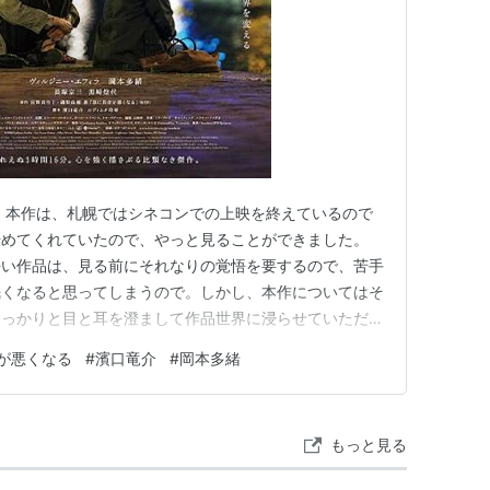
 本作は、札幌ではシネコンでの上映を終えているので
始めてくれていたので、やっと見ることができました。
長い作品は、見る前にそれなりの覚悟を要するので、苦手
眠くなると思ってしまうので。しかし、本作についてはそ
しっかりと目と耳を澄まして作品世界に浸らせていただき
基にしています。がんの転移を経験しながら生き抜く哲
が悪くなる
#
濱口竜介
#
岡本多緒
臨床現場の調査を積み重ねた人類学者、磯野真穂。この二
簡「急に具合が悪くなる」を原作…
もっと見る