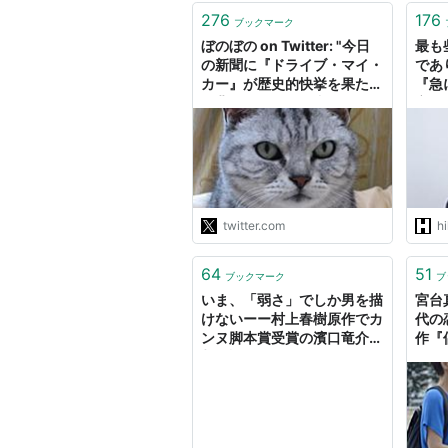
276
176
ブックマーク
ぼのぼの on Twitter: "今日
最も
の新聞に『ドライブ・マイ・
であ
カー』が歴史的快挙を果たし
『急
た背景がいろいろ書かれてい
字イ
たが、濱口竜介自身のインタ
フ
ビューまで含め、皆が忘れて
いる重大な要素が１つある。
それはあの作品が「チェーホ
フの『ワーニャおじさん』を
ベースにした作品」…
twitter.com
hi
https://t.co/14Zg71MhLF"
64
51
ブックマーク
ブ
いま、「弱さ」でしか男を描
宮台
けないーー村上春樹原作でカ
代の
ンヌ脚本賞受賞の濱口竜介監
作『
督が語る