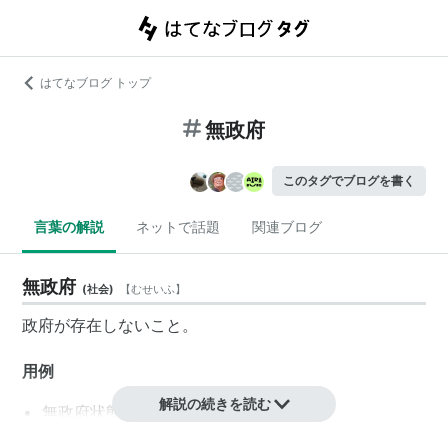
はてなブログ トップ
無政府
このタグでブログを書く
言葉の解説
ネットで話題
関連ブログ
無政府
(
社会
)
【
むせいふ
】
政府
が存在しないこと。
用例
解説の続きを読む
無政府状態
無政府主義