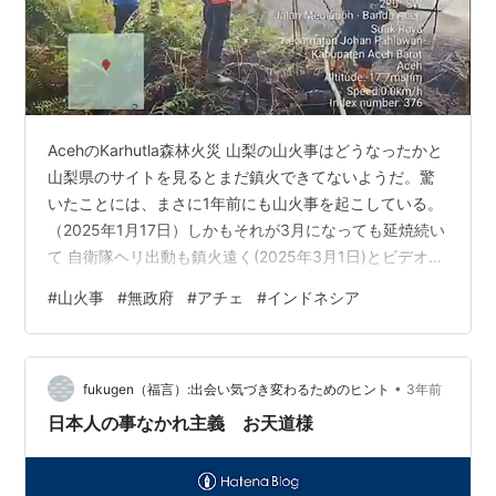
AcehのKarhutla森林火災 山梨の山火事はどうなったかと
山梨県のサイトを見るとまだ鎮火できてないようだ。驚
いたことには、まさに1年前にも山火事を起こしている。
（2025年1月17日）しかもそれが3月になっても延焼続い
て 自衛隊ヘリ出動も鎮火遠く(2025年3月1日)とビデオで
残している点だ。疑問が色々沸くが結末の報告が見当た
#
山火事
#
無政府
#
アチェ
#
インドネシア
らないのでしっくりしない。 現代の山火事と言うのは、
山に火元は殆どなく、雷などの所為にしがちだが人の目
がない所で実際の原因は放火に失火で人為になるものが
•
ほとんどだろう。ちょうど1年と言うことはトランプを筆
fukugen（福言）:出会い気づき変わるためのヒント
3年前
頭に、日本を含む権力者の勝手な振る舞いに見習った気
日本人の事なかれ主義 お天道様
配すらある。…