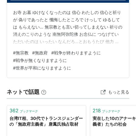
お寺 お墓 ゆけなくなったのは 信心 わたしの 信心と祈り
が 偽りであったと 懺悔したところで けっして ゆるして
は もらえない… 無宗教とも言い切ってしまえない 祈りの
消えのこりのような 南無阿弥陀佛 お念仏に つなげてい
ただいたのは いったい なんだろ…とおもうたび 他力 佛
の 縁 南無阿弥陀佛 念ごとに ありがとうとなって ようや
#
無宗教
#
無政府
#
戦争が終わりますように
く生きているんだな ありがとうと それで完全にぶっ壊れ
#
戦争が無くなりますように
ずに生きて ただ食べて生きて… 恐怖は もはや多すぎてみ
#
世界が平和になりますように
んな恐怖なのに 慣れたり ありふれたりしないな… 背中が
痛い…眠っていたいよ…シーちゃん 朝の目覚め かなしい
手がぴりぴりして 今日もふらふらだ 食…
ネットで話題
もっと見る
362
218
ブックマーク
ブックマーク
台湾IT相、30代でトランスジェンダー
実在した10のアナー
の「無政府主義者」 唐鳳氏独占取材
義者）たちの社会