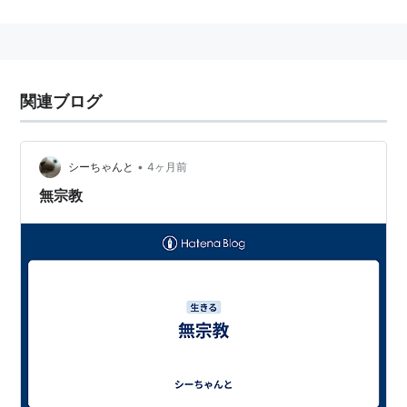
関連
反政府
、
脱政府
関連ブログ
•
シーちゃんと
4ヶ月前
無宗教