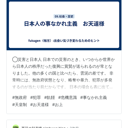
◯災害と日本人 日本での災害のとき、いつからか世界か
ら日本人の秩序だった復興に賞賛が送られるのが常とな
りました。他の多くの国と比べたら、雲泥の差です。 非
常時には、無政府状態となり、略奪や暴力、犯罪が多発
するのが当たり前だからです。 日本の場合も表に出てこ
ないだけで、皆無ではありません。 日本人の場合は、ダ
#
無政府
#
犯罪
#
飢饉
#
危機意識
#
事なかれ主義
メージを受けたら、立ち直るということに、慣れている
#
天皇制
#
お天道様
#
お上
のでしょう。 常に天災などでやられては、立ち上がって
きた歴史があるからでしょう。 日本人は、他の民族より
も、男性性、攻撃性、そうした欲に向かうエネルギーが
少ないとも思えます。 ますます、そうなってきていると
•