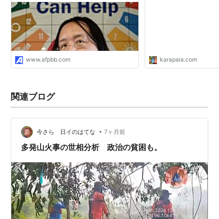
www.afpbb.com
karapaia.com
関連ブログ
•
今さら 日イのはてな
7ヶ月前
多発山火事の世相分析 政治の貧困も。