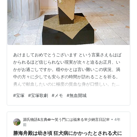
あけましておめでとうございます という言葉さえもはば
かられるほど信じられない現実が次々と迫るお正月、い
かがお過ごしですか。穏やかとは言い難いこの状況、渦
中の方々に少しでも安らぎの時間が訪れることを祈る。
勇んで献血したいのに極度の貧血な身が口惜しい。ただ
微々たる金額で寄付はした。無事届けられますよう。
#
宝塚
#
宝塚歌劇
#
メモ
#
無血開城
•
源氏物語&古典🪷〜笑う門には福来る🌸少納言日記🌸
4年
前
勝海舟殿は幼き頃 狂犬病にかかったとされる犬に