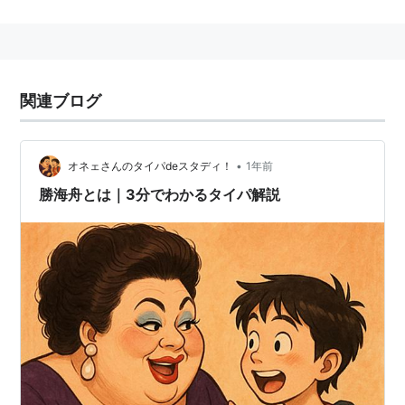
江戸開城
関連ブログ
•
オネェさんのタイパdeスタディ！
1年前
勝海舟とは｜3分でわかるタイパ解説