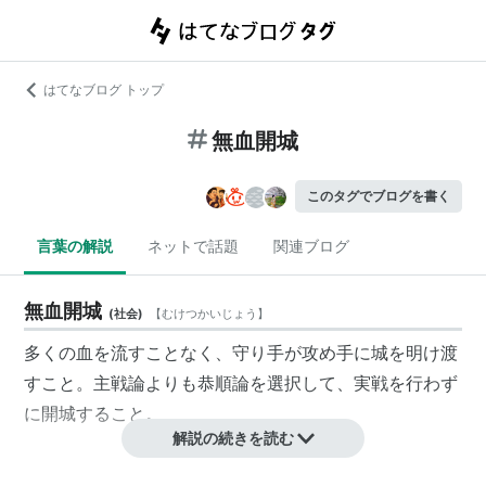
はてなブログ トップ
無血開城
このタグでブログを書く
言葉の解説
ネットで話題
関連ブログ
無血開城
(
社会
)
【
むけつかいじょう
】
多くの血を流すことなく、守り手が攻め手に城を明け渡
すこと。
主戦論
よりも
恭順論
を選択して、実戦を行わず
に
開城
すること。
解説の続きを読む
例