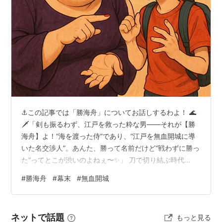
⚓この記事では「勝海舟」についてお話しするわよ！ 🌊
🗡「剣も振るわず、江戸を救った粋な男――それが【勝
海舟】よ！“海を渡った侍”であり、“江戸を無血開城に導
いた名交渉人”。あんた、勝って名前だけど“戦わずに勝っ
た”ってとこが渋いのよねぇ〜✨」 刀で切り結ぶ時代
に、“話し合い”で未来を切り開いた超カリスマ👓✨政治も
#
勝海舟
#
幕末
#
無血開城
軍事も外交も全部こなすオールラウンダー。いわば、幕
末の“マルチプレイヤー侍”なのよ！ 大人も子どもも楽し
める 社会科見学 👦「えっ！勝海舟って戦った人じゃない
ネットで話題
もっと見る
の!?」 👠「そうなの、坊や。戦うより“どう勝つか”を考え