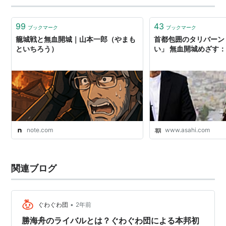
るタイプ。ドカーンよりスッと説得。まさに“言葉の刀”を
使う人だったのよ…
99
43
ブックマーク
ブックマーク
籠城戦と無血開城｜山本一郎（やまも
首都包囲のタリバーン
といちろう）
い」 無血開城めざす
note.com
www.asahi.com
関連ブログ
•
ぐわぐわ団
2年前
勝海舟のライバルとは？ぐわぐわ団による本邦初