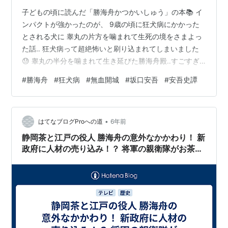
子どもの頃に読んだ「勝海舟かつかいしゅう」の本📚 イ
ンパクトが強かったのが、 9歳の頃に狂犬病にかかった
とされる犬に 睾丸の片方を噛まれて生死の境をさまよっ
た話‥ 狂犬病って超絶怖いと刷り込まれてしまいました
😓 睾丸の半分を噛まれて生き延びた勝海舟殿‥すごすぎ
よ！(◎_◎;) 睾丸は半分残っていれば支障がないそうです
#
勝海舟
#
狂犬病
#
無血開城
#
坂口安吾
#
安吾史譚
が‥😭 とはいえ、狂犬病撲滅のために力を注いだ先人の
おかげで命を落とす人もいない日本✨ 毎年、狂犬病の予
防注射をそれぞれが受けることの重要性を改めて感じま
•
す🙏 勝海舟殿の1番の功績は、江戸城無血開城と思います
はてなブログProへの道
6年前
🏯 鳥羽・伏見の戦で敗れた徳川方、戦い続ければ江戸は
静岡茶と江戸の役人 勝海舟の意外なかかわり！ 新
火の海になってしまうと…
政府に人材の売り込み！？ 将軍の親衛隊がお茶づ
くり！？