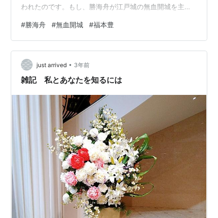
われたのです。もし、勝海舟が江戸城の無血開城を主張
せず、血気盛んに江戸幕府が籠城して徹底抗戦していた
#
勝海舟
#
無血開城
#
福本豊
とすれば、今の日本はなかったかもしれません。 そんな
勝海舟のライバルが負山舟です。どう読めばよいのでし
ょうか。よくわかりませんが、とりあえずみなさん適当
•
にお読みいただければ結構かと思います。勝海舟が江戸
just arrived
3年前
城の無血開城を主張したのに対し、負山舟が江戸城の流
雑記 私とあなたを知るには
血閉城を主張したのです。 ちなみに、勝海舟は…