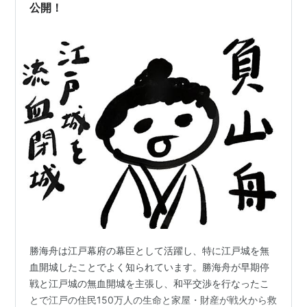
公開！
勝海舟は江戸幕府の幕臣として活躍し、特に江戸城を無
血開城したことでよく知られています。勝海舟が早期停
戦と江戸城の無血開城を主張し、和平交渉を行なったこ
とで江戸の住民150万人の生命と家屋・財産が戦火から救