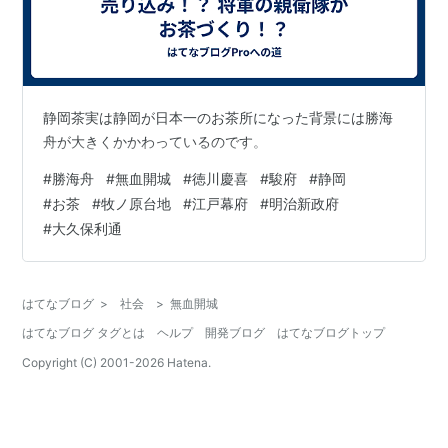
静岡茶実は静岡が日本一のお茶所になった背景には勝海
舟が大きくかかわっているのです。
#
勝海舟
#
無血開城
#
徳川慶喜
#
駿府
#
静岡
#
お茶
#
牧ノ原台地
#
江戸幕府
#
明治新政府
#
大久保利通
はてなブログ
>
社会
>
無血開城
はてなブログ タグとは
ヘルプ
開発ブログ
はてなブログトップ
Copyright (C) 2001-
2026
Hatena.