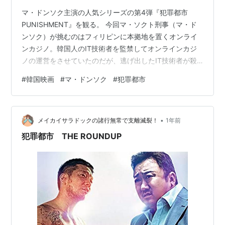
マ・ドンソク主演の人気シリーズの第4弾『犯罪都市
PUNISHMENT』を観る。 今回マ・ソクト刑事（マ・ド
ンソク）が挑むのはフィリピンに本拠地を置くオンライ
ンカジノ。韓国人のIT技術者を監禁してオンラインカジ
ノの運営をさせていたのだが、逃げ出したIT技術者が殺
害され、その遺体が韓国に送られてきたことでマ・ソク
#
韓国映画
#
マ・ドンソク
#
犯罪都市
ト刑事が捜査に乗り出す。オンラインカジノの大元はIT
の天才と呼ばれていたチャン・ドンチョルで、元傭兵の
ペク・チャンギにフィリピンでの運営を任せていた。だ
•
が、自分を利用するだけで約束を守ろうとしないドンチ
メイカイサラドックの諸行無常で支離滅裂！
1年前
ョルに落とし前をつけるために、チャンギは韓国へと帰
犯罪都市 THE ROUNDUP
ってくる。かくして、格闘技のプロとも…