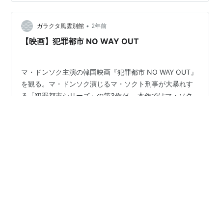
ーというものは 最近見かけなくなったかなあと。 一昔前
はジェットリー、ジャッキーチェン、 ブルースリーと
•
（あ、韓国の人がいない） 安定したアクションスターが
ガラクタ風雲別館
2年前
いたけれど 今はだれかいる？ アクションと言っても、マ
【映画】犯罪都市 NO WAY OUT
ドンソクの出演ジ…