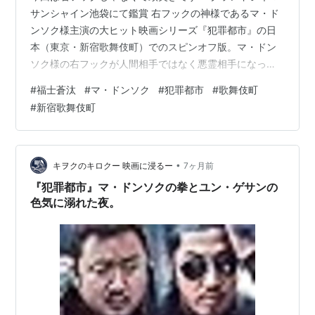
サンシャイン池袋にて鑑賞 右フックの神様であるマ・ド
ンソク様主演の大ヒット映画シリーズ『犯罪都市』の日
本（東京・新宿歌舞伎町）でのスピンオフ版。マ・ドン
ソク様の右フックが人間相手ではなく悪霊相手になって
いる隙に日本版が制作されたということですね（おい
#
福士蒼汰
#
マ・ドンソク
#
犯罪都市
#
歌舞伎町
ｗ）。 元のシリーズとは味わいがかなり異なりますが、
#
新宿歌舞伎町
めちゃくちゃ面白かったです。『犯罪都市』シリーズの
スピンオフとはいえ、制作陣もロケ地も出演陣もほぼ日
本人で固められていますので、邦画という枠組みでいい
と思いますし、それでここまでの娯楽アクション映画を
•
キヲクのキロクー 映画に浸るー
7ヶ月前
作ることができたという意味は大きいと思います。…
『犯罪都市』マ・ドンソクの拳とユン・ゲサンの
色気に溺れた夜。