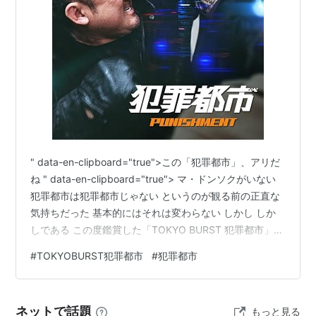
" data-en-clipboard="true">この「犯罪都市」、アリだ
ね " data-en-clipboard="true"> マ・ドンソクがいない
犯罪都市は犯罪都市じゃない というのが観る前の正直な
気持ちだった 基本的にはそれは変わらない しかし しか
しである この度鑑賞した「TOKYO BURST 犯罪都市」は
しっかりと「犯罪都市」のテイストが保たれていた チャ
#
TOKYOBURST犯罪都市
#
犯罪都市
ン・イスが出演していたから、だけではなく 思わず目を
背けたくなるような暴力性と 喝采を送りたくなるような
勧善懲悪と シリアスな中にもクスッと笑ってしまうよう
ネットで話題
もっと見る
な軽妙さと 何より主人公・相葉四郎（水上恒司）のキャ