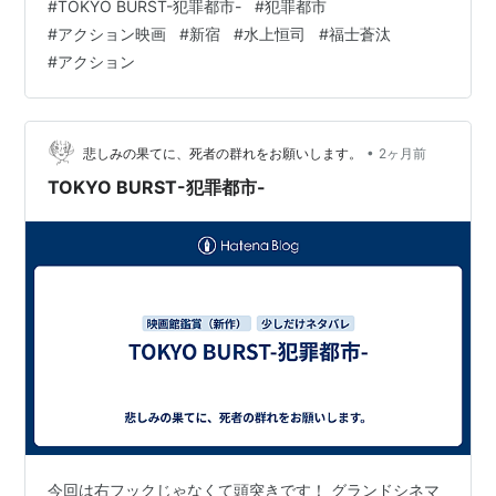
#
TOKYO BURST-犯罪都市-
#
犯罪都市
タメの中では最高傑作といっても過言ではないくらいマ
#
アクション映画
#
新宿
#
水上恒司
#
福士蒼汰
ジでよかったです！ マ・ドンソク主演の韓国映画「犯罪
#
アクション
都市」シリーズをユニバース化し、日本オリジナルの物
語で描いた日韓合作によるクライムアクションですが本
家の「犯罪都市」シリーズにも引けを取らないくらいに
凄かったし、面白かったです！ もちろん俺はマ…
•
悲しみの果てに、死者の群れをお願いします。
2ヶ月前
TOKYO BURST-犯罪都市-
今回は右フックじゃなくて頭突きです！ グランドシネマ