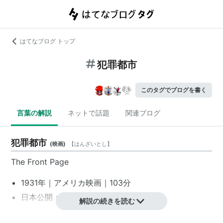
はてなブログ トップ
犯罪都市
このタグでブログを書く
言葉の解説
ネットで話題
関連ブログ
犯罪都市
(
映画
)
【
はんざいとし
】
The Front Page
1931年｜
アメリカ映画
｜103分
日本公開：1933年5月
解説の続きを読む
監督：
ルイス・マイルストーン