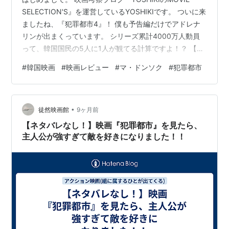
SELECTION'S』を運営しているYOSHIKIです。 ついに来
ましたね、『犯罪都市4』！ 僕も予告編だけでアドレナ
リンが出まくっています。 シリーズ累計4000万人動員
って、韓国国民の5人に1人が観てる計算ですよ！？ 【こ
こがヤバい！3つのポイント】 マ・ソクトの拳が進化！
#
韓国映画
#
映画レビュー
#
マ・ドンソク
#
犯罪都市
ただ殴るだけじゃない。今回はマ・ドンソク自身のボク
シング技術をフル活用した、テクニカルなファイトが見
られるそうです。 史上最強のダブルヴィラン！ 元傭兵の
•
「肉体派」と、天才IT社長の「頭脳派」。この二人に、
徒然映画館
9ヶ月前
アナログ刑事がどう挑むのか？ 打撃音が「骨に響
【ネタバレなし！】映画『犯罪都市』を見たら、
く」！…
主人公が強すぎて敵を好きになりました！！