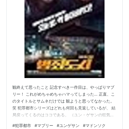
観終えて思ったこと 記念すべき一作目は、やっぱりマブ
リー！ これがめちゃめちゃハマってしまった… 正直、こ
のタイトルとサムネだけでは 観ようと思ってなかった。
笑 犯罪都市シリーズはどれも何回も見返しているが、 結
局戻ってくるのはココである。 （ユン・ゲサンの狂気に
満ちた色気に夢中になっている説…） ✨ ブログを移転し
#
犯罪都市
#
マブリー
#
ユンゲサン
#
マドンソク
ました ✨ お越しいただきありがとうございます。この記