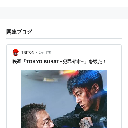
リスト::外国の映画::題名::は行
犯罪都市
(
映画
)
【
はんざいとし
】
범죄도시
関連ブログ
2017年｜
韓国映画
｜121分｜G
日本公開：2018年4月28日
•
TRITON
2ヶ月前
監督：
カン・ユンソン
映画「TOKYO BURST−犯罪都市−」を観た！
リスト::外国の映画::題名::は行