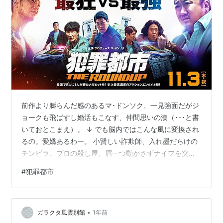
前作より膨らんだ感のあるマ･ドンソク、一見強面だがジ
ョークも飛ばすし婚活もこなす、仲間思いの漢（･･･と書
いておとこまえ）。 ↓ でも脳内ではこんな風に変換され
るの。愛嬌あるわー。 小賢しい詐欺師、入れ墨だらけの
チンピラ、プロの殺し屋、眉一つ動かさずナイフを突き
立てる冷血漢、みんなまとめて素手で仕留めるぜ。やっ
#
犯罪都市
ぱり強すぎて思わず笑っちゃうのであった。さいこう。
シリーズもう一作残っているのがうれしくてならん。
•
ガラクタ風雲別館
1年前