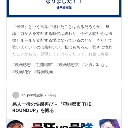
『最強』という言葉に憧れたことはあるだろうか。 無
論、力が人を支配する時代は終わり、今や人間社会は法
律とルールが支配する場になっているのだが、さりとて
強い人というのは格好いい。私はもちろん、強さに憧れ
たことがある。就職してしばらくたって、お金に余裕が
出来たら剣道を習おうと学生時代は真剣に思っていたく
#
映画感想
#
犯罪都市
#
映画感想文
#
ネタバレなし
らいだ。『無双』という言葉もいい。主人公無双ゲーム
#
映画紹介
#
韓国映画
とか、憧れがないだろうか？いわゆる七色に光り輝くマ
リオ状態の主人公が走り抜けるだけで敵をばたばたとな
ぎ倒す━━━━。 そんな状況、大好きである。 けれども、
実際問題そんなにすぐ強くなるのは不可能だし、どうし
•
an-pon雑記帳
1年前
たもんかな、と思っていたところ、ふっと目に入…
悪人一掃の快感再び－『犯罪都市 THE
ROUNDUP』を観る