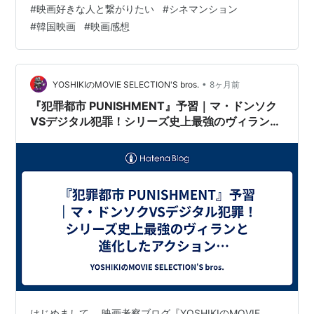
#
映画好きな人と繋がりたい
#
シネマンション
事は新しいブログへ引っ越しました。 ⏳ 5秒後に移動し
#
韓国映画
#
映画感想
ます。 お急ぎの方はこちら▶︎
•
YOSHIKIのMOVIE SELECTION'S bros.
8ヶ月前
『犯罪都市 PUNISHMENT』予習｜マ・ドンソク
VSデジタル犯罪！シリーズ史上最強のヴィランと
進化したアクション【ネタバレなし】
はじめまして。 映画考察ブログ『YOSHIKIのMOVIE