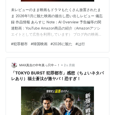
未レビューのまま映画もドラマもたくさん放置されたま
ま 2026年1月に観た映画の後出し思い出しレビュー 備忘
録 作品情報 あらすじ Note：AI Overview 予告編等の関
連動画：YouTube Amazon商品の紹介（Amazonアソシ
エイトとして広告を利用しています） ブログ内の映画、
ドラマ検索、INDEX 作品タイトルで検索 ブログ内に無秩
#
犯罪都市
#
韓国映画
#
2026に観た
#
は行
序に散乱している鑑賞リストたち 備忘録 04. 犯罪都市
THE ROUNDUP 범죄도시2／the roundup（260131）
（🇰🇷 2022年） Netflixで鑑賞：1/31 106分 感想： とき
•
どきネタバレあるので・・・注意してくだ…
MAX真吉の中年真っ只中～！
2ヶ月前
「TOKYO BURST 犯罪都市」感想（ちょいネタバ
レあり）福士蒼汰が激ヤバ！恐すぎ！