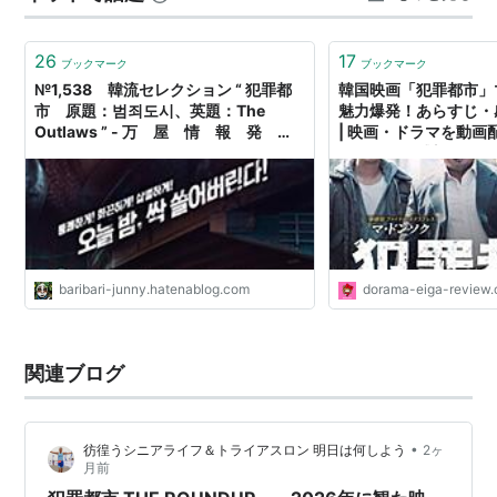
ラが良かった …
26
17
ブックマーク
ブックマーク
№1,538 韓流セレクション “ 犯罪都
韓国映画「犯罪都市」
市 原題：범죄도시、英題：The
魅力爆発！あらすじ・
Outlaws ” - 万 屋 情 報 発
| 映画・ドラマを動画
信 局
あらすじ・感想・ネタ
baribari-junny.hatenablog.com
dorama-eiga-review
関連ブログ
•
彷徨うシニアライフ＆トライアスロン 明日は何しよう
2ヶ
月前