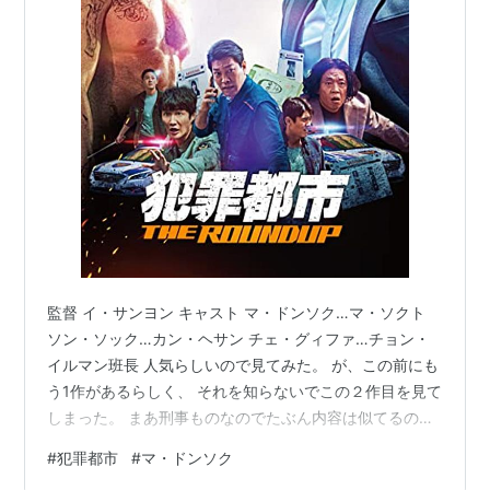
監督 イ・サンヨン キャスト マ・ドンソク…マ・ソクト
ソン・ソック…カン・ヘサン チェ・グィファ…チョン・
イルマン班長 人気らしいので見てみた。 が、この前にも
う1作があるらしく、 それを知らないでこの２作目を見て
しまった。 まあ刑事ものなのでたぶん内容は似てるのか
と。 それに安定安心のマドンソクなので 倒れて朽ち果て
#
犯罪都市
#
マ・ドンソク
ることは絶対にない。 思えば、アジアのアクションスタ