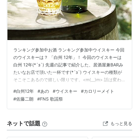
ランキング参加中お酒 ランキング参加中ウイスキー 今回
のウイスキーは？ 「白州 12年」！ 今回のウイスキーは
白州 12年(*´з`) 先週の記事で紹介した、居酒屋兼BARみ
たいなお店で頂いた一杯です(*´з`) ウイスキーの種類が
そこそこあるので嬉しい限りです。<m(__)m> 話は変わ
り、このブログを書いている間、某TV局の「FNS歌謡
#
白州12年
#
あの
#
ウイスキー
#
カロリーメイト
祭」を見ていた時、あの「佐藤二朗」さんが出ている、
#
佐藤二朗
#
FNS 歌謡祭
「カロリーメイト」のCMで不覚にも「涙」が！ 思わず
手を止めてＣＭに見入ってしまいました。 歳を重ね、涙
もろくなって来ているので、あの時間帯にあのＣＭ（良
ネットで話題
もっと見る
いCM）は流さないで欲しいです。※家族の前で泣いちゃ
う…