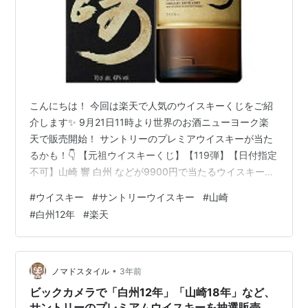
こんにちは！ 今回は楽天で人気のウイスキーくじをご紹
介します✨ 9月21日11時より世界のお酒ニューヨーク楽
天で販売開始！ サントリーのプレミアウイスキーが当た
るかも！👇 【元祖ウイスキーくじ】【119弾】【日付指定
不可】山崎 響 白州 などが9900円で当たるウイスキーく
じ145セット限定 楽天で購入 記事をお読みいただきあり
#
ウイスキー
#
サントリーウイスキー
#
山崎
がとうございました。他の記事でもお得な情報をアップ
#
白州12年
#
楽天
していますので、気に入った方は是非ご覧ください。ま
たスターやランキング、フォローなどで応援いただけま
すと励みになります！フォローや購読返しなどもしてい
ます。ランキング参加中【公式】2023年開設ブログラン
•
ノマドスタイル
3年前
キング参加中ライ…
ビックカメラで「白州12年」「山崎18年」など、
サントリーのプレミアムウイスキーを抽選販売