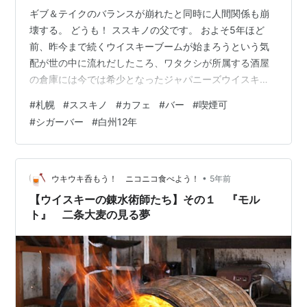
ギブ＆テイクのバランスが崩れたと同時に人間関係も崩
壊する。 どうも！ ススキノの父です。 およそ5年ほど
前、昨今まで続くウイスキーブームが始まろうという気
配が世の中に流れだしたころ、ワタクシが所属する酒屋
の倉庫には今では希少となったジャパニーズウイスキー
たちが不良債権のごとく眠っておりました。 と、 ドラ
#
札幌
#
ススキノ
#
カフェ
#
バー
#
喫煙可
マ、『マッサン』のブレイクもあり、本格的にウイスキ
#
シガーバー
#
白州12年
ーが動き始めると、どこから聞きつけたのか色々な人が
ウイスキーを買いに訪れてこられましてね、当時、全て
捌くには10年はかかるだろうと思われていたウイスキー
達が、3か月もしないうちに倉庫から姿を消すこととなり
•
ウキウキ呑もう！ ニコニコ食べよう！
5年前
ました。 それは、 酒屋業界では既に常識…
【ウイスキーの錬水術師たち】その１ 『モル
ト』 二条大麦の見る夢