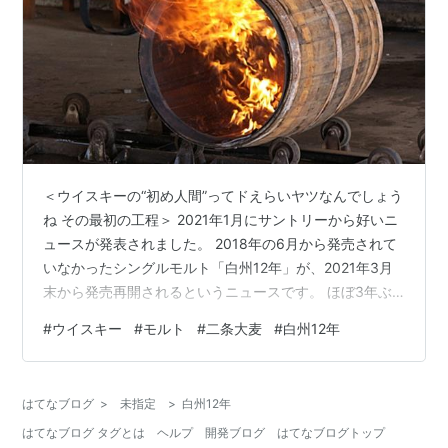
＜ウイスキーの“初め人間”ってドえらいヤツなんでしょう
ね その最初の工程＞ 2021年1月にサントリーから好いニ
ュースが発表されました。 2018年の6月から発売されて
いなかったシングルモルト「白州12年」が、2021年3月
末から発売再開されるというニュースです。 ほぼ3年ぶ
り。ウイスキー好きには待ち望んだ銘柄の発売再開です
#
ウイスキー
#
モルト
#
二条大麦
#
白州12年
ね。 今回は限定発売ということですが、中長期的に安定
供給できる見込みが立っているということですから、本
格的な発売再開と捉えていいんだろうと思います。 ただ
はてなブログ
>
未指定
>
白州12年
ね、12年もののウイスキーの原酒が一旦枯渇したような
はてなブログ タグとは
ヘルプ
開発ブログ
はてなブログトップ
印象でしたからね、3年で原酒が育つはずもなく、一抹の