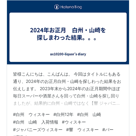
皆様こんにちは、こんばんは。 今回はタイトルにもある
通り、2024年のお正月白州・山崎を探しわった結果をお
伝えします。 2023年末から2024年のお正月期間中ほぼ
毎日スーパーや酒屋さんを回って白州・山崎を探し回り
ましたが、結果的に白州・山崎ではなく【響 ジャパニー
ズハーモニー】を定価で1本のみゲットすることが出来ま
#
白州 ウィスキー
#
白州12年
#
白州 山崎
した。。。 ほんとに欲しかったのは白州なので嬉しいよ
#
白州 山崎 入荷情報
#
ウィスキー
うな嬉しくないような。。。（笑） 皆様はお目当てのウ
#
ジャパニーズウィスキー
#
響 ウィスキー
#
バー
ィスキーをゲットできたでしょうか？？ 私の地域では、