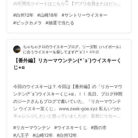
の引用元ツイートはこちら👇 【アプリ会員またはビック
カメラグループ提携クレジットカード会員 限定抽選会】
#
白州12年
#
山崎18年
#
サントリーウイスキー
受付期間:9/8～9/10お酒コーナーレジにて受付⚠先着順
#
ビックカメラ
#
抽選で当たる
ではございません当選発表:9/25 12時頃⚠受付時、本人
確認書類のご提示が必要となります。画像の抽選条件を
よくご確認ください。 pic.twitter.com/V4zBXbqKAb —
ちゃちゃクロのウイスキーブログ。ソーダ割（ハイボール）
ビック酒販🍷 (@bic_shuhan) S…
•
に合うウイスキーを探してます(*´з`)
4年前
【番外編】リカーマウンテン(*´з`)ウイスキーく
じ+α
今回のウイスキーは？ 今回は【番外編】の「リカーマウ
ンテン(*´з`)ウイスキーくじ+α」！！ 先日、ブログ仲間
のジークさんもブログで書いていた、「リカーマウンテ
ン ウイスキー富くじ」 www.zeek-goe.xyz 私もいつか
チャレンジしたいと思っていましたが、近所にリカーマ
ウンテンが無い為、チャレンジする事自体が出来ません
#
リカーマウンテン
#
ウイスキーくじ
#
酉の市
でした(´;ω;｀) が！！！ チャンスが訪れました！！！
#
八王子
#
山崎12年
#
白州12年