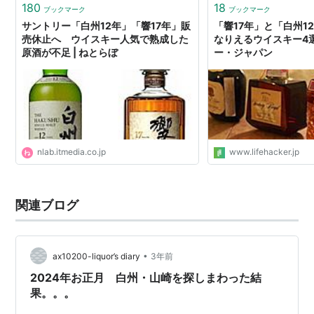
180
18
ブックマーク
ブックマーク
サントリー「白州12年」「響17年」販
「響17年」と「白州1
売休止へ ウイスキー人気で熟成した
なりえるウイスキー4選
原酒が不足 | ねとらぼ
ー・ジャパン
nlab.itmedia.co.jp
www.lifehacker.jp
関連ブログ
•
ax10200-liquor’s diary
3年前
2024年お正月 白州・山崎を探しまわった結
果。。。