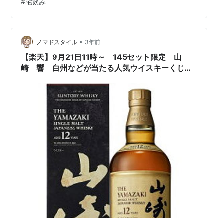
#
宅飲み
風のうわさで朝に入荷してもすぐには店頭に並べず、午
後のどこかの時間で変則的に店頭に並べるお店もあるか
もなどの噂も飛び交って、お…
•
ノマドスタイル
3年前
【楽天】9月21日11時～ 145セット限定 山
崎 響 白州などが当たる人気ウイスキーくじが
販売開始