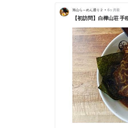
•
旭山ら～めん通り２
6ヶ月前
【初訪問】白樺山荘 手