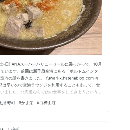
12日(土-日) ANAスーパーバリューセールに乗っかって、10月
きています。前回は新千歳空港にある「ポルトムインタ
を書きました。 fuwari-x.hatenablog.com 今
発は早いので空港ラウンジを利用することもあって、食
ていました。北海道ならではの食事をしてみようという計
を物色したのですが、毎度気になるあのお店へ行ってみる
七番寿司
#
かま栄
#
白樺山荘
併設の「五十七番寿し」です。いつも大行列しているので
•
8GT.
2年前