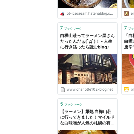
ot-icecream.hatenablog.com
e
7
7
ブックマーク
ブッ
白樺山荘ってラーメン屋さん
「白
だったんだぁ(ﾟдﾟ)！ - 人生
白樺
に行き詰ったら読むblog♪
唐辛
メン
した
www.charlotte102-blog.net
b
5
ブックマーク
【ラーメン】麺処 白樺山荘
に行ってきました！マイルド
な白味噌が人気の札幌の有名
ラーメン店｜きょうも食べて