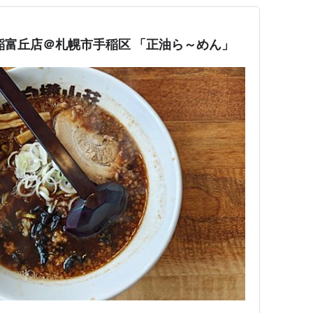
稲富丘店＠札幌市手稲区 「正油ら～めん」