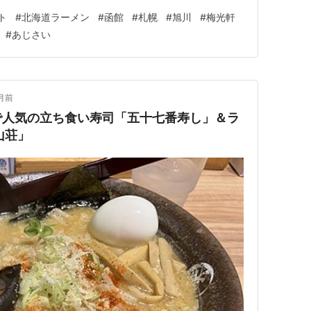
グが貧相だったので、よく似たチャーシューと極太のメン
ト
#
北海道ラーメン
#
函館
#
札幌
#
旭川
#
梅光軒
ラーメンの王道かも。 この醤油ラーメンは、濃厚なう
#
あじさい
珀色のスープとなっていて…
月前
で人気の立ち食い寿司「五十七番寿し」＆ラ
山荘」