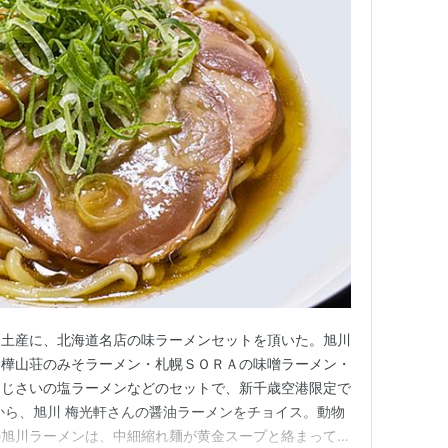
お土産に、北海道名店の味ラーメンセットを頂いた。旭川
白樺山荘のみそラーメン・札幌ＳＯＲＡの味噌ラーメン・
あじさいの塩ラーメンなどのセットで、新千歳空港限定で
から、旭川 梅光軒さんの醤油ラーメンをチョイス。動物
の旭川ラーメンは、中細縮れ麺が黄金スープと絡まってリ