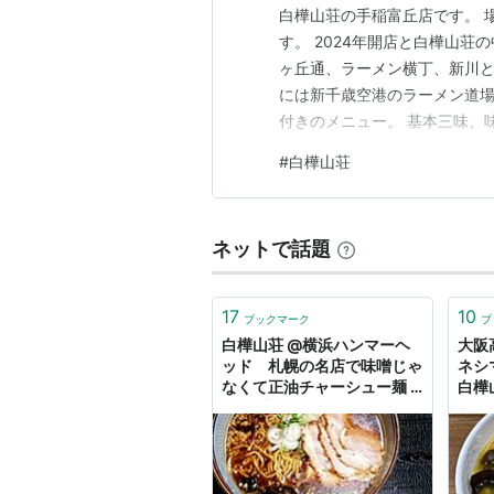
白樺山荘の手稲富丘店です。 場
す。 2024年開店と白樺山荘
ヶ丘通、ラーメン横丁、新川と
には新千歳空港のラーメン道場
付きのメニュー。 基本三味、味
円、いずれも1000円切りです
#
白樺山荘
しいですね。 醤油ら〜めん。（
ースのスープはあっさり…
ネットで話題
17
10
ブックマーク
ブ
白樺山荘 @横浜ハンマーヘ
大阪
ッド 札幌の名店で味噌じゃ
ネシ
なくて正油チャーシュー麺 -
白樺山
ツレヅレ食ナルモノ
ち