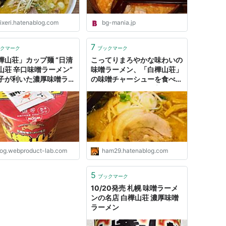
rixeri.hatenablog.com
bg-mania.jp
7
クマーク
ブックマーク
樺山荘」カップ麺 “日清
こってりまろやかな味わいの
山荘 辛口味噌ラーメン”
味噌ラーメン、「白樺山荘」
子が利いた濃厚味噌ラー
の味噌チャーシューを食べて
！｜きょうも食べてみま
きました - はむの備忘録
。
log.webproduct-lab.com
ham29.hatenablog.com
5
ブックマーク
10/20発売 札幌 味噌ラーメ
ンの名店 白樺山荘 濃厚味噌
ラーメン