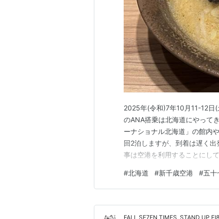
2025年(令和)7年10月11-
のANA搭乗は北海道にやって
ーナショナル北海道」の館内や室内の話
回2泊しますが、到着は遅く出
事は空港を利用することにし
画です。まずはレストラン街
#
北海道
#
新千歳空港
#
五十
ことにしました。お土産物店
すが、運…
FALL SE7EN TIMES, STAND UP EI