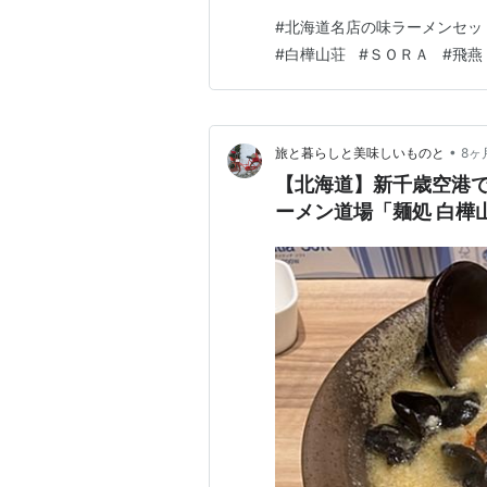
フトアップされる。トッピン
#
北海道名店の味ラーメンセッ
マを買ってくれば、これが醤油
#
白樺山荘
#
ＳＯＲＡ
#
飛燕
えにスッキリと澄んだ透明の琥
•
旅と暮らしと美味しいものと
8ヶ
【北海道】新千歳空港
ーメン道場「麺処 白樺