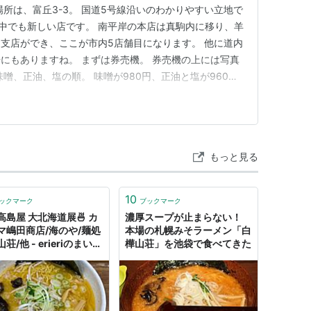
所は、富丘3-3。 国道5号線沿いのわかりやすい立地で
の中でも新しい店です。 南平岸の本店は真駒内に移り、羊
支店ができ、ここが市内5店舗目になります。 他に道内
にもありますね。 まずは券売機。 券売機の上には写真
噌、正油、塩の順。 味噌が980円、正油と塩が960
。 白樺山荘全店共通のサービス、ゆで卵無料！ これは嬉
960円） 表面には背脂、そして黒々としたスープ。 ベ
もっと見る
10
ックマーク
ブックマーク
高島屋 大北海道展🍜 カ
濃厚スープが止まらない！
マ嶋田商店/海のや/麺処
本場の札幌みそラーメン「白
荘/他 - erieriのまいに
樺山荘」を池袋で食べてきた