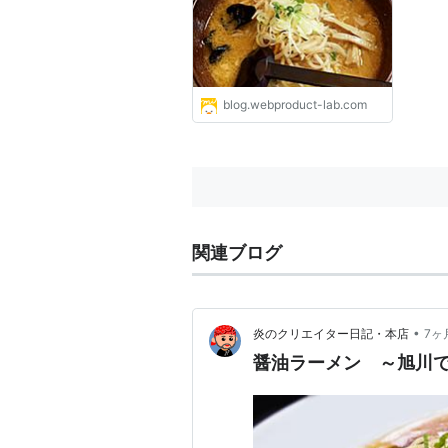
みました。
blog.webproduct-lab.com
関連ブログ
•
炎のクリエイター日記・本店
7ヶ
醤油ラーメン ～旭川