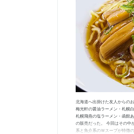
北海道へ出掛けた友人からの
梅光軒の醤油ラーメン・札幌
札幌飛燕の塩ラーメン・函館
の販売だった。 今回はその中
系と魚介系のＷスープが特徴