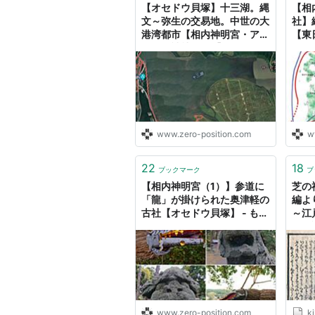
【オセドウ貝塚】十三湖。縄
【相
文～弥生の交易地。中世の大
社】
港湾都市【相内神明宮・アラ
【東
ハバキ神社（2）】 - ものづ
もの
くりとことだまの国
www.zero-position.com
w
22
18
ブックマーク
ブ
【相内神明宮（1）】参道に
芝の
「龍」が掛けられた奥津軽の
編よ
古社【オセドウ貝塚】 - もの
～江
づくりとことだまの国
しく
www.zero-position.com
ki