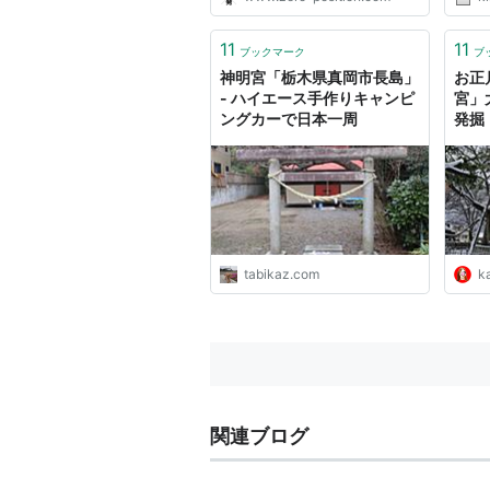
11
11
ブックマーク
ブ
神明宮「栃木県真岡市長島」
お正
- ハイエース手作りキャンピ
宮」
ングカーで日本一周
発掘
tabikaz.com
ka
関連ブログ