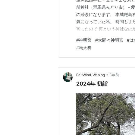
船神社（群馬県みどり市） - 
の続きになります。 本城厳島
氣になっていた私。 時間もま
寄ったので 何という神社なの
見えて 御祀神がアマテラス様
#
神明宮
#
大間々神明宮
#
は
キリとした空氣の中参拝をして
#
烏天狗
ていて 心地よい空…
•
FairWind-Weblog
3年前
2024年 初詣