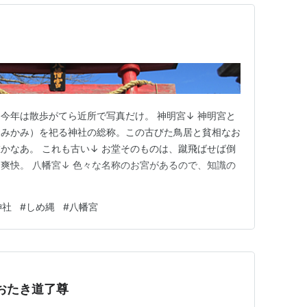
今年は散歩がてら近所で写真だけ。 神明宮↓ 神明宮と
おみかみ）を祀る神社の総称。この古びた鳥居と貧相なお
かなあ。 これも古い↓ お堂そのものは、蹴飛ばせば倒
爽快。 八幡宮↓ 色々な名称のお宮があるので、知識の
。
神社
#
しめ縄
#
八幡宮
おたき道了尊