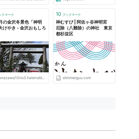
10
ックマーク
ブックマーク
月の金沢冬景色「神明
神むすび | 阿佐ヶ谷神明宮
大けやき - 金沢おもしろ
厄除（八難除）の神社 東京
都杉並区
nazawa10no3.hatenablog.com
shinmeiguu.com