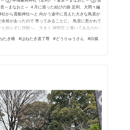
愛音～まなおと～ ４月に巡った結びの旅 足利、大間々編
神社から貴船神社へと 向かう途中に見えた大きな鳥居が
だ余裕があったので 寄ってみることに。 鳥居に惹かれて
かも知らずに拝殿へ。 大きく 神明宮 と書いてあるのが
と知ります。 豊受大神様も祀られていましたね。 シャッ
ねたき橋
#
はねたき道了尊
#
どうりゅうさん
#
白狐
 拝殿左側へと続く道を歩きます。 水の流れる音が響い