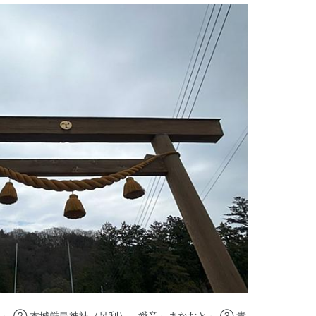
～ ② 本城厳島神社（足利） - 愛音～まなおと～ ③ 貴