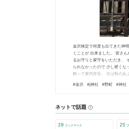
金沢検定で何度も出てきた神明
くことが 出来ました。 皆さ
るお守りと家守をいただき、 
られなかったので 少し硬くな
飾って家内安全。 次は秋のあ
藩二代藩主･前田利長が春秋両
#
金沢
#
j神社
#
野町
#
神社
祓いの用具)形に串刺しにした
あぶったものを食して身体の災
ネットで話題
29
25
ブックマーク