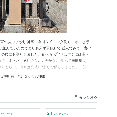
宮のあぶりもち 神事。今回タイミング良く、やっと行
んが並んでいたのでとりあえず真似して 並んでみて、食べ
その後にお詣りしました。食べるお守りはすぐには食べ
ってしまった…それでも大丈夫かな。 食べて無病息災、
ぶりもちで。由来は公式HPよりお借りしました。 【加賀
度の祭礼を 厄除け神事とし、祭毎に供える餅を御幣(お
#
神明宮
#
あぶりもち神事
ものを飾って“家守（いえもり）”とする一方で、聖火に
厄を免れる信…
もっと見る
24
ブックマーク
ブックマーク