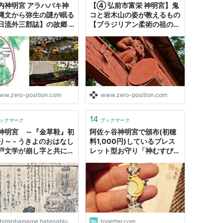
内神明宮 アラハバキ神
【④ 弘前市富栄 神明宮】鬼
縄文から弥生の謎が眠る
コと岩木山の姿が教えるもの
日流外三郡誌】の故郷 -
【ブラジリアン柔術の祖のお
づくりとことだまの国
話】 - ものづくりとことだま
の国
ww.zero-position.com
www.zero-position.com
14
ックマーク
ブックマーク
神明宮 ～『金草鞋』初
阿佐ヶ谷神明宮で頒布(初穂
り～ - うきよのおはなし
料1,000円)しているブレス
戸文学が崩し字と共に楽
レット型お守り「神むすび」
読めるブログ～
が可愛すぎて話題に
himinhamame.hatenablog.com
togetter.com