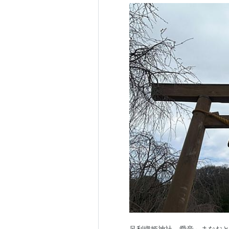
足利織姫神社 - 愛音～まなおと