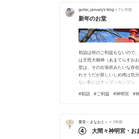
•
guitar_january’s blog
7ヶ月前
新年のお堂
初詣は何のご利益もないので、
は天照大御神（あまてらすお
堂は、その出張所みたいな存在
れそうだが新しいしめ縄は気分
ない私にはチンプンカンプン
#
初詣
#
ご利益
#
神明宮
#
•
愛音～まなおと～
2年前
④ 大間々神明宮・お