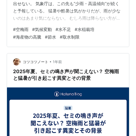
出せない。 気象庁は、この先も”少雨・高温傾向”が続く
と予報している。 猛暑や酷暑は気がかりだが、雨が少な
いのはあまり気にならない。 むしろ雨は降らない方があ
りがたいと思う人も多いのではないだろうか？ 雨が降ら
#
空梅雨
#
気候変動
#
水不足
#
水稲栽培
ない ＝ 水不足 ということになるのだが、気がかりなの
#
海産物の高騰
#
節水
#
取水制限
は農産物への影響である。米や野菜の栽培には水が大き
く関わってくる。 特に水稲栽培（米）は水の管理が命と
いってもよい。 水不足は品質と収量の低下、病害虫の発
生など様々な弊害を生む。 最近では、田んぼに水を張ら
•
コツコツノート
1年前
ず、雨水や地下水のみで栽…
2025年夏、セミの鳴き声が聞こえない？ 空梅雨
と猛暑が引き起こす異変とその背景