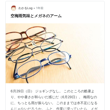
では強い雨、平田村周辺地域では昨今まれにみる集中豪
•
雨の被害。1/3でいいから郡山市にちょうだいよ！！ 夕飯
わかるLog
1年前
は久々に米を食べようと思っていたのですが、今日も冷
空梅雨気味とメガネのアーム
たいそばでした。だって暑いし、電…
6月29日（日） ジョギングなし。 このところの酷暑よ
り、やや暑さが和らいだ感じだ（6月29日）。 梅雨なの
に、ちっとも雨が振らない。 このままでは水不足になる
んじゃないだろうか。 ふと、作業に浸っていたら、メガ