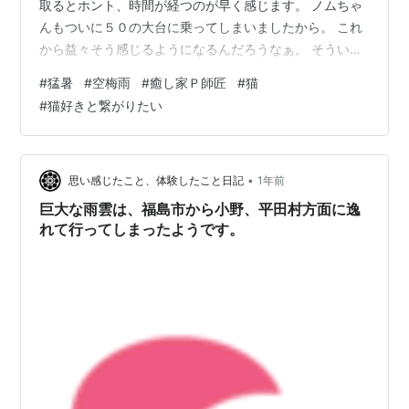
取るとホント、時間が経つのが早く感じます。 ノムちゃ
んもついに５０の大台に乗ってしまいましたから。 これ
から益々そう感じるようになるんだろうなぁ。 そういえ
ば、梅雨は一体どこへ行ったんでしょう？ 数日前に東海
#
猛暑
#
空梅雨
#
癒し家Ｐ師匠
#
猫
では梅雨明けしましたが、関東は一応まだ梅雨明けして
#
猫好きと繋がりたい
ないハズなんですけどね。 局地的には大雨が降ったりし
てるみたいですが、ノムちゃん家の周辺ではほとんど雨
が降っていないように感じられます。 こう毎日暑いと少
しは雨が降ってほしいと思うのはノムちゃんだけですか
•
思い感じたこと、体験したこと日記
1年前
ねぇ(-_-;) さて、こう暑…
巨大な雨雲は、福島市から小野、平田村方面に逸
れて行ってしまったようです。