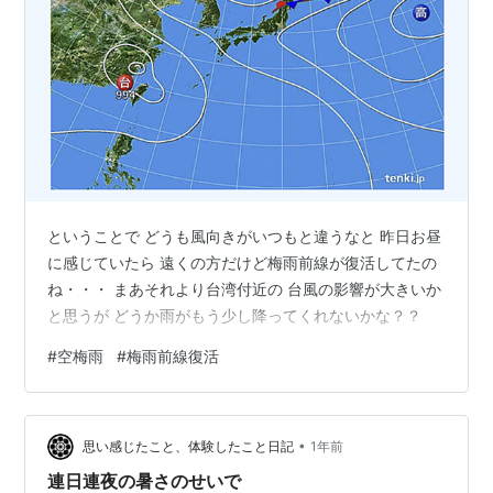
ということで どうも風向きがいつもと違うなと 昨日お昼
に感じていたら 遠くの方だけど梅雨前線が復活してたの
ね・・・ まあそれより台湾付近の 台風の影響が大きいか
と思うが どうか雨がもう少し降ってくれないかな？？
#
空梅雨
#
梅雨前線復活
•
思い感じたこと、体験したこと日記
1年前
連日連夜の暑さのせいで