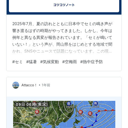
2025年7月、夏の訪れとともに日本中でセミの鳴き声が
響き渡るはずの時期がやってきました。しかし、今年は
例年と異なる異変が報告されています。「セミが鳴いて
いない！」という声が、岡山県をはじめとする地域で聞
かれ、SNSやニュースで話題になっています。この現象
は、空梅雨や急激な暑さ、そして環境の変化が原因と考
#
セミ
#
猛暑
#
気候変動
#
空梅雨
#
熱中症予防
えられています。さらに、同時期にフランスなどのヨー
ロッパ地域では気温が40度を超える異常な猛暑が続いて
おり、地球規模での気候変動の影響が浮き彫りになって
•
います。
Attacco！
1年前