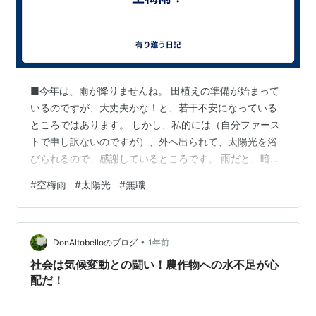
■今年は、雨が降りませんね。 田植えの準備が始まって
いるのですが、大丈夫かな！と、若干不安になっている
ところではあります。 しかし、私的には（自分ファース
トで申し訳ないのですが）、外へ出られて、太陽光を浴
びられるので、感謝しているところです。 雨だと、暗
く、心まで沈みがちとなるので、かなり高揚感がありま
#
空梅雨
#
太陽光
#
無職
す。 サイクリングにウオーキングが可能となります。雨
だと、家でじっとしているしかないですからね。 特に、
無職になってからは！！
•
DonAltobelloのブログ
1年前
社会は気候変動との闘い！農作物への水不足が心
配だ！