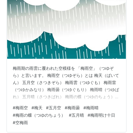
梅雨期の雨雲に覆われた空模様を 「梅雨空」（つゆぞ
ら）と言います。 梅雨空（つゆぞら）とは 梅天（ばいて
ん） 五月空（さつきぞら） 梅雨雲（つゆぐも） 梅雨雷
（つゆかみなり） 梅雨曇（つゆぐもり） 梅雨晴（つゆば
れ） 五月晴（さつきばれ） 梅雨の蝶（つゆのちょう）
「梅雨明け十日」とは 空梅雨（からづゆ） 梅雨空（つゆ
#
梅雨空
#
梅天
#
五月空
#
梅雨曇
#
梅雨晴
ぞら）とは 「梅雨空」（つゆぞら）とは、 梅雨時の雨雲
#
梅雨の蝶（つゆのちょう）
#
五月晴
#
梅雨明け十日
に覆われた空模様を言います。 雨や曇りの日が多く、 日
#
空梅雨
差しがほとんどなく、 空全体が黒い雲が低く垂れ込め、
灰色や暗い色をしています。 鬱陶しく、蒸し蒸しとして