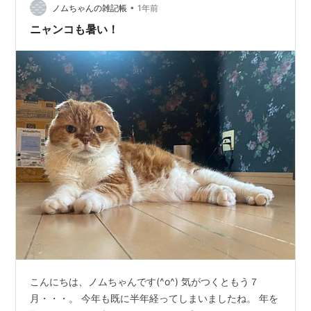
天気は信頼性がより低くなります、いつもコロコロ変わ
•
ノムちゃんの雑記帳
1年前
るし。 郡山市上空、今週も降り…
ニャンコも暑い！
こんにちは、ノムちゃんです(^o^) 気がつくともう７
月・・・。 今年も既に半年経ってしまいましたね。 年を