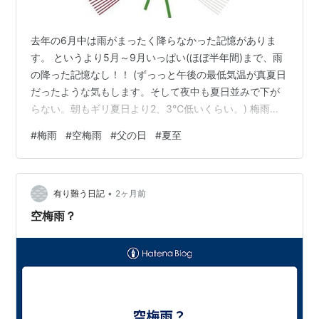
去年の6月中は雨がまったく降らなかった記憶がありま
す。 というより5月～9月いっぱい(ほぼ半年間)まで、雨
の降った記憶なし！！ (ずっっと午後の最低気温が真夏日
だったような気もします。そして夜中も夏日並みで下が
らない。朝もギリ夏日より2、3℃低いくらい。) 梅雨ら
しい梅雨の日の今日一日は、多少、蒸し暑くとも(ちょっ
#
梅雨
#
空梅雨
#
父の日
#
夏至
とだけ)心穏やかに過ごせた1日でした。 洗濯物も一日部
屋干しで、乾かぬ洗濯物に少し憤慨すると思っていた
ら、厚めの靴下以外は乾いてしまった(明日の朝には完璧
•
に乾くねコレ)。 夏というだけで私の記憶に(印象の悪い)
有り難う日記
2ヶ月前
過度な脚色が加えられている可能性もありますが、去年
空梅雨？
はそれでも空梅雨だったこ…