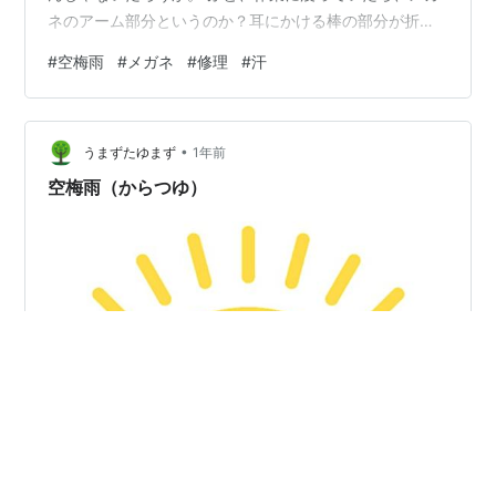
ネのアーム部分というのか？耳にかける棒の部分が折り
畳めなくなってしまった（左側だけ）。 固くて折り畳め
#
空梅雨
#
メガネ
#
修理
#
汗
ないのだ。 このところ、アームの畳みがゆるくなっては
いたが、今度は固くなってしまった。 さっそく、日中に
いつものメガネ屋（チェーン店）に行ってみてもらう。
•
すると、どうやら折りたたむ部分にホコリなどが溜まっ
うまずたゆまず
1年前
たかなんかで、畳みづらくなっていたようだった。 特に
空梅雨（からつゆ）
修理はなく、無料範囲で直して…