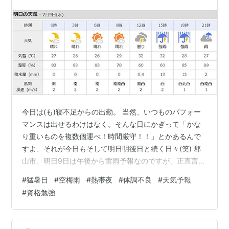
今日は(も)寝不足からの出勤。 当然、いつものパフォー
マンスは出せるわけはなく。そんな日にかぎって「かな
り重いものを複数個運べ！時間厳守！！」とかあるんで
すよ、それが今日もそして明日明後日と続く日々(笑) 郡
山市、明日9日は午後から雷雨予報なのですが、正直言う
と信じていません！というのも、先週も雷雨で確率60％
#
猛暑日
#
空梅雨
#
熱帯夜
#
体調不良
#
天気予報
予報はあったのですが、雨は降らず、ゴロゴロ鳴って終
#
資格勉強
わり。そして平田町に大雨洪水警報が発令。 期待はせず
いつも通り、気温の下がらない夕方、夜によく晴れた空
を見上げて睨む予定です・・・。 7月9日の天気予報 週間