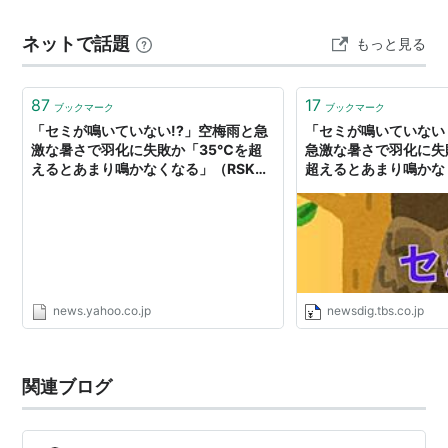
肌がすぐ汗ばんでしまいます。 「梅雨の空」（つゆのそ
ネットで話題
もっと見る
ら）とも言い…
87
17
ブックマーク
ブックマーク
「セミが鳴いていない!?」空梅雨と急
「セミが鳴いていない
激な暑さで羽化に失敗か「35℃を超
急激な暑さで羽化に失
えるとあまり鳴かなくなる」（RSK山
超えるとあまり鳴かなくな
陽放送） - Yahoo!ニュース
NEWS DIG
news.yahoo.co.jp
newsdig.tbs.co.jp
関連ブログ