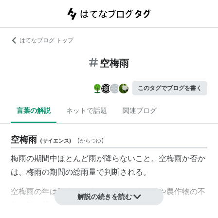
はてなブログ トップ
空梅雨
このタグでブログを書く
言葉の解説
ネットで話題
関連ブログ
空梅雨
(
サイエンス
)
【
からつゆ
】
梅雨の期間中ほとんど雨が降らないこと。空梅雨か否か
は、梅雨の期間の総雨量で判断される。
空梅雨の年は降水量が少ないため、水不足や農作物の不
解説の続きを読む
作を引き起こすことが多い。