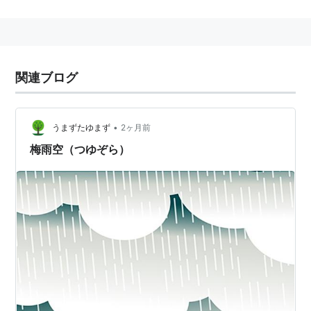
関連ブログ
•
うまずたゆまず
2ヶ月前
梅雨空（つゆぞら）