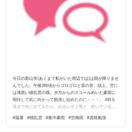
今日の郡山市(あくまで私がいた周辺では)は雨が降りませ
んでした。午後2時頃からゴロゴロと雷の音、頭上、空に
は薄黒い積乱雲の塊。夕方からのスコールめいた豪雨に
期待して机に向かって勉強し始めたのに・・・。 4時を
過ぎて外に出てみたら、ぬるいそよ風と、乾いている路
面、そして薄い雲の隙間からの夕日なのに強い日差し。
#
猛暑
#
積乱雲
#
集中豪雨
#
空梅雨
#
資格勉強
今日も気持ち良く寝ることのできない夜を過ごすことに
なることを確信した瞬間でした。 ラジオ、TVでは福島市