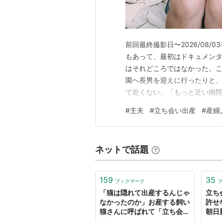
前回最終撮影日〜2026/08
もあって、最初はドキュメン
はそれどころではなかった。こ
園へ長男を迎えに行ったりと
て近くない。「もっと近い病
も、この病院で産みたいと願っ
#
主夫
#
立ち会い出産
#
産婦
お腹で育て、命がけで産むの
かった。出産にかかった時間は
ネットで話題
159
35
ブックマーク
「猫は隠れて出産するんじゃ
立ち
なかったのか」お産する飼い
許せ
猫さんに呼ばれて「立ち会い
朝日
出産」したという経験談「飼