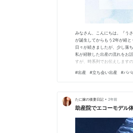
みなさん、こんにちは。『うさ
が誕生してからもう2年が経と
日々が続きましたが、少し落
私が経験した出産の流れをお話
すが、時系列でお伝えしますの
備 入院から出産まで 娘の誕生 
#
出産
#
立ち会い出産
#
パパ
娘は、桜が満開の4月上旬に生
が過ぎていくように感じていま
•
たに嫁の後妻日記
2年前
助産院でエコーモデル