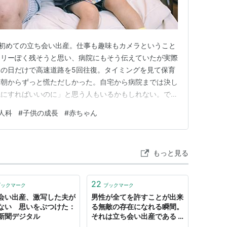
/03初めての立ち会い出産。仕事も趣味もカメラということ
タリーぽく残そうと思い、病院にもそう伝えていたが実際
の日だけで高速道路を5回往復。タイミングを見て保育
、朝からずっと慌ただしかった。自宅から病院までは決し
院にすればいいのに」と思う人もいるかもしれない。で
たのは相方だった。毎日血圧に注意しながら、10か月
人科
#
子供の成長
#
赤ちゃん
は僕ではない。だからこそ、その願いだけは叶えてあげた
約4時間。超安産だっ…
もっと見る
22
ブックマーク
ブックマーク
会い出産、激写した夫が
男性が全てを許すことが出来
ない 思いをぶつけた：
る無敵の存在になれる瞬間。
新聞デジタル
それは立ち会い出産である -
ありがとう熊さん