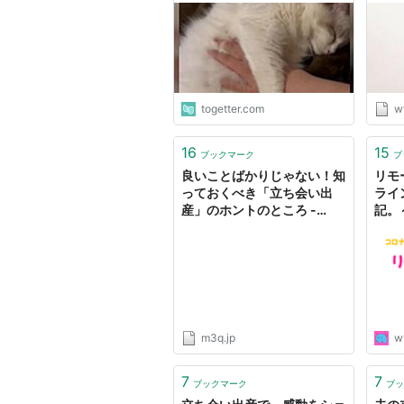
い主冥利につきる」
togetter.com
w
16
15
ブックマーク
ブ
良いことばかりじゃない！知
リモ
っておくべき「立ち会い出
ライ
産」のホントのところ -
記。
M3Q - 女性のためのキュレ
族に
ーションメディア
きの
m3q.jp
w
7
7
ブックマーク
ブッ