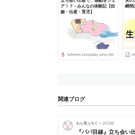
立ち会い出産で、感動をシェ
夫の
ア！？ - みんなの体験記【妊
瞬間
娠・出産・育児】
taikenki.zexybaby.zexy.net
m
関連ブログ
•
わら育ぶろぐ
20日前
『パパ目線』立ち会い