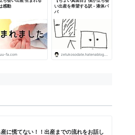
立ち会い出産 生まれる
【ちょい真面目】僕が立ち会
は感動
い出産を希望する訳 - 液体パ
パ
uu-fa.com
zetukosodate.hatenablog.com
出産に慌てない！！出産までの流れをお話し