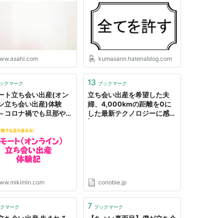
ww.asahi.com
kumasann.hatenablog.com
13
ックマーク
ブックマーク
ート立ち会い出産(オン
立ち会い出産を希望した夫
ン立ち会い出産)体験
婦、4,000kmの距離を0に
～コロナ禍でも旦那や家
した最新テクノロジーに感動
立ち会ってもらえる～ -
| Conobie[コノビー]
みきのまま
ww.mikimin.com
conobie.jp
7
クマーク
ブックマーク