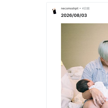
•
necomoshpit
4日前
2026/08/03