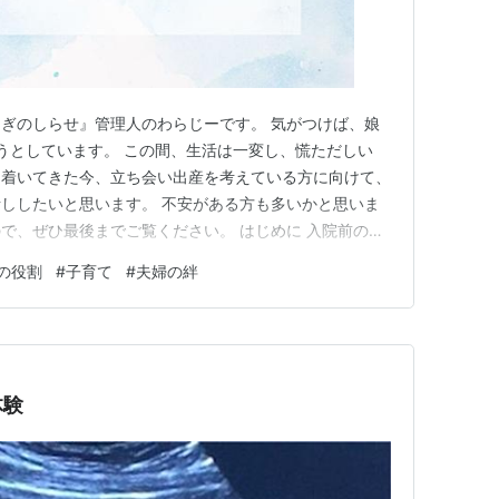
ぎのしらせ』管理人のわらじーです。 気がつけば、娘
うとしています。 この間、生活は一変し、慌ただしい
ち着いてきた今、立ち会い出産を考えている方に向けて、
ししたいと思います。 不安がある方も多いかと思いま
で、ぜひ最後までご覧ください。 はじめに 入院前の準
退院まで 最後に SNSやってます(^^♪ はじめに 私たちの
の役割
#
子育て
#
夫婦の絆
まれてきました。 妊娠が発覚してからは、穏やかに時間
したが…
体験