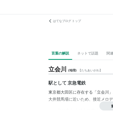
はてなブログ トップ
言葉の解説
ネットで話題
関
立会川
(
地理
)
【
たちあいがわ
】
駅として 京急電鉄
東京都大田区に存在する「立会川」
大井競馬場に近いため、接近メロデ
＞＞ 路線案内 京浜急行電鉄 ＜＜