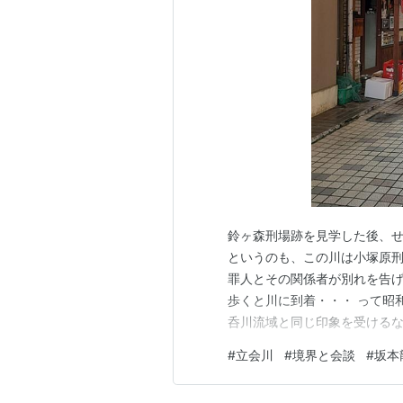
鈴ヶ森刑場跡を見学した後、
というのも、この川は小塚原
罪人とその関係者が別れを告げ
歩くと川に到着・・・ って昭
呑川流域と同じ印象を受けるな
界、橋が持つ境界的意味（cf
#
立会川
#
境界と会談
#
坂本
そうな感じがするんだけど、さ
街はこんな感じ。 テナントこ