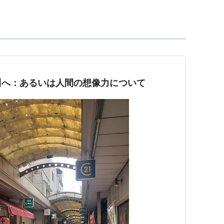
きキーワードが存在する場合は〈〉で囲んで表示。
…〈
横浜駅
〉…
京急川崎
…
下段へ↓
森海岸
←「
立会川
」→
鮫洲
…〈
品川駅
〉…
泉岳寺
川へ：あるいは人間の想像力について
）…（至・
新橋駅
東日本橋
浅草
押上
）
（至・
青砥
京成高砂
京成船橋
京成成田
成田空港