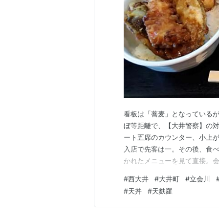
看板は「蕎麦」となっているが
ぼ等距離で、【大井警察】の対
ート五席のカウンター、小上が
入店で先客は一。その後、食べ
かれたメニューを見て直接。会
ービスセット」と書かれている
#
西大井
#
大井町
#
立会川
に、蕎麦を饂飩に変えて貰う
#
天丼
#
天麩羅
饂飩の茹で時間のせいだろう、