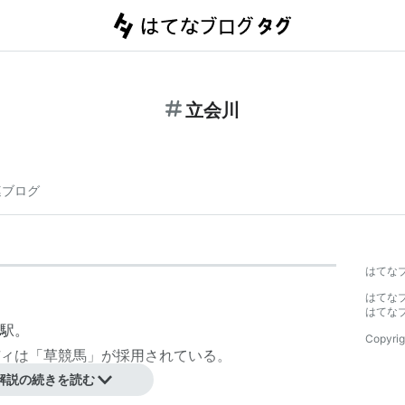
立会川
連ブログ
はてな
はてな
はてな
駅。
Copyrig
ィは「草競馬」が採用されている。
解説の続きを読む