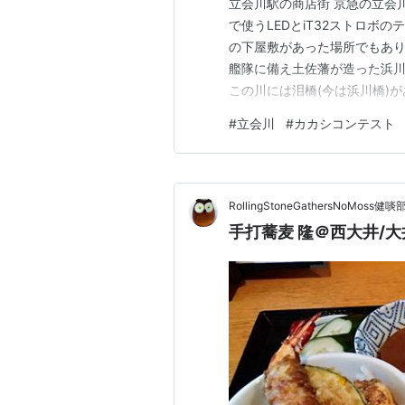
立会川駅の商店街 京急の立会
で使うLEDとiT32ストロボ
の下屋敷があった場所でもあり
艦隊に備え土佐藩が造った浜川
この川には泪橋(今は浜川橋)
最後の別れの場だったのがこの
#
立会川
#
カカシコンテスト
載 この川沿いを照明のテスト
この日は、太陽が何処にあるか
RollingStoneGathersNoMoss健啖
手打蕎麦 隆＠西大井/大