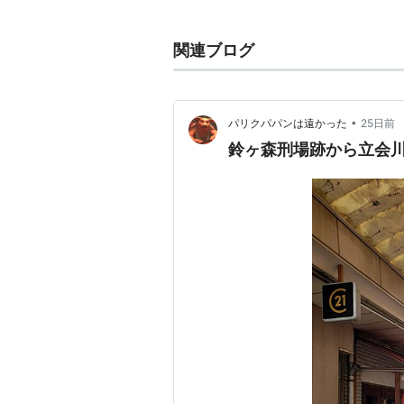
地図上の東西に準拠して表記。駅つ
関連ブログ
■
京急本線
浦賀
…
堀ノ内
…
金沢八景
…
上大岡
•
パリクパパンは遠かった
25日前
↑上段へ
…
京急蒲田
…
平和島
←
大
鈴ヶ森刑場跡から立会
■
都営浅草線直通（
泉岳寺
以遠
■
京成電鉄直通（
押上
以遠）…
）