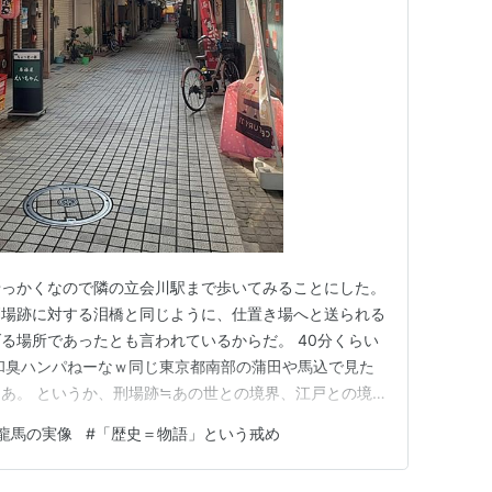
せっかくなので隣の立会川駅まで歩いてみることにした。
刑場跡に対する泪橋と同じように、仕置き場へと送られる
る場所であったとも言われているからだ。 40分くらい
和臭ハンパねーなｗ同じ東京都南部の蒲田や馬込で見た
あ。 というか、刑場跡≒あの世との境界、江戸との境
.一条戻橋）を考えると、いかにも怪談話がいっぱいあり
龍馬の実像
#
「歴史＝物語」という戒め
てどうなんでしょうかねえ。 ちなみにその近くの商店
そ一部新しくなってる…