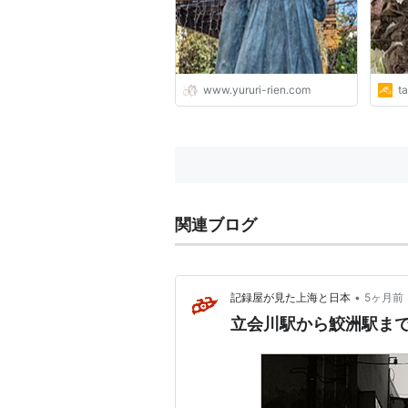
www.yururi-rien.com
t
関連ブログ
•
記録屋が見た上海と日本
5ヶ月前
立会川駅から鮫洲駅ま