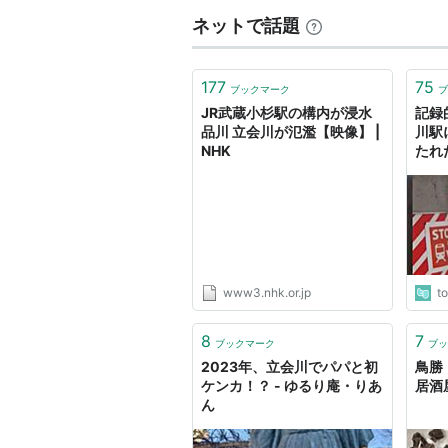
ネットで話題
177
75
ブックマーク
ブ
JR武蔵小杉駅の構内が浸水
記録
品川 立会川が氾濫【映像】 |
川駅
NHK
たれ
らに
銀座
www3.nhk.or.jp
t
8
7
ブックマーク
ブッ
2023年、立会川でパパと初
鳥勝 
ケンカ！？ - ゆるり庵・りあ
居酒
ん