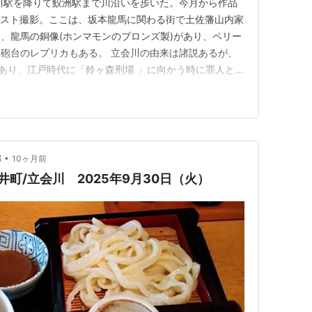
川駅を降りて鮫洲駅まで川沿いを歩いた。今月から作品
のテスト撮影。ここは、坂本龍馬に関わる街で土佐藩山内家
、龍馬の銅像(ホンマモンのブロンズ製)があり、ペリー
砲台のレプリカもある。 立会川の由来は諸説あるが、
があり、江戸時代に「鈴ヶ森刑場 」に向かう時に罪人との
橋だったそうだ。 ☆カカシコンテストの一部のみを掲
に選んだのは、曇り日の照明テストに最適だったから。
分からないほど…
•
部
10ヶ月前
井町/立会川 2025年9月30日（火）