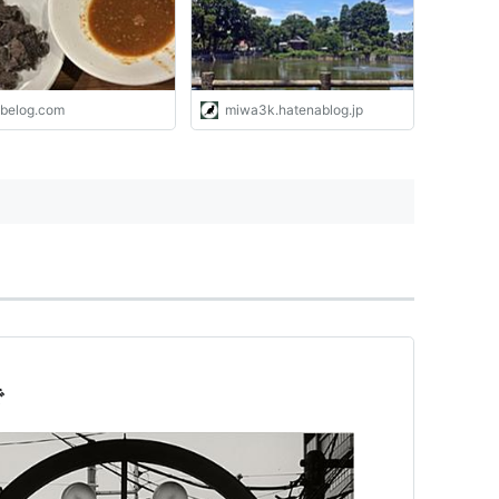
abelog.com
miwa3k.hatenablog.jp
で