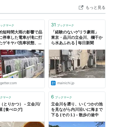
もっと見る
31
ックマーク
ブックマーク
的短時間大雨の影響で品
「経験のないゲリラ豪雨」
に停車した電車が滝に打
東京・品川の立会川、欄干か
たゲキヤバ洗車状態、さ
ら水あふれる | 毎日新聞
立会川駅前は氾濫し戸越
は冠水へ
ogetter.com
mainichi.jp
6
クマーク
ブックマーク
（とりかつ） - 立会川/
立会川を遡り、いくつかの池
屋 [食べログ]
を見ながら内川沿いに海まで
下る (その１) - 散歩の途中