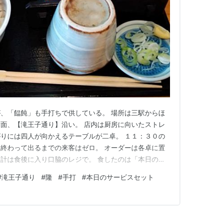
、「饂飩」も手打ちで供している。 場所は三駅からほ
面、【滝王子通り】沿い。 店内は厨房に向いたストレ
りには四人が向かえるテーブルが二卓。 １１：３０の
終わって出るまでの来客はゼロ。 オーダーは各卓に置
計は食後に入り口脇のレジで。 食したのは「本日のサ
大えび天丼 もりそば付き。値段は１,２００円。 発注時
#
滝王子通り
#
隆
#
手打
#
本日のサービスセット
。表の黒板に書かれている「新蕎麦」にも心惹かれたが。
１８分と随分と待って…