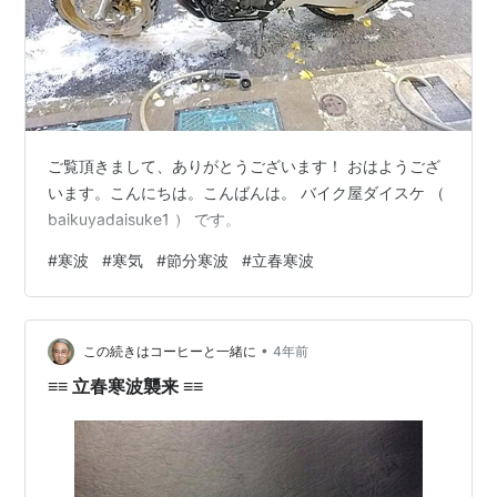
ご覧頂きまして、ありがとうございます！ おはようござ
います。こんにちは。こんばんは。 バイク屋ダイスケ （
baikuyadaisuke1 ） です。
#
寒波
#
寒気
#
節分寒波
#
立春寒波
•
この続きはコーヒーと一緒に
4年前
≡≡ 立春寒波襲来 ≡≡