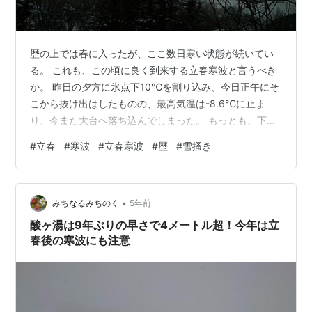
歴の上では春に入ったが、ここ数日寒い状態が続いてい
る。 これも、この頃に良く到来する立春寒波と言うべき
か。 昨日の夕方に氷点下10℃を割り込み、今日正午にそ
こから抜け出はしたものの、最高気温は-8.6℃に止ま
り、今また大台へ落ち込んでしまった。 もっとも、下の
方もマイナス13℃まで行っていない所に、季節の進みを
#
立春
#
寒波
#
立春寒波
#
歴
#
雪掻き
感じないでもない。 未明から今朝にかけて新たに積もっ
た雪は、20㎝ほど。 しかし極々軽いので、息を吹き掛け
るだけで雲散してしまうし、シャベルで抑えればほとん
•
ど厚みも消えてしまう。 しばらく降雪がなく、道路上の
みちなるみちのく
5年前
雪が磨かれてかなり滑りやすくなっていたので、少し雪
酸ヶ湯は9年ぶりの早さで4メートル超！今年は立
が来て上手くコーティングしてく…
春後の寒波にも注意