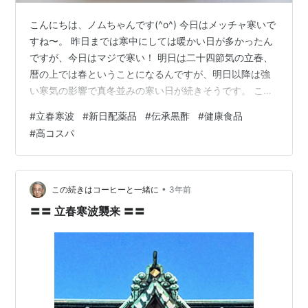
こんにちは、ノムちゃんです(^o^) 今日はメッチャ寒いで
すね〜。 昨日までは寒中にしては暖かい日が多かったん
ですが、今日はマジで寒い！ 明日は二十四節気の立春、
暦の上では春ということになるんですが、明日以降は強
い寒気の影響で真冬並みの寒い日が続きそうです。 こん
なふうに立春のころに強い寒気が流れ込んでくることを
#
立春寒波
#
新日配薬品
#
伝承黒酢
#
健康食品
立春寒波と言うんですよね〜。 この冬はかなりの暖冬傾
#
高コスパ
向って聞いてたんですけど、やっぱり寒いときは寒い。
まぁ、今日は雪にならなかっただけマシかな？ 今日は東
京や千葉でも雪になる可能性がありましたからね。 あ、
そういえば昨日、近所の公園の梅の花が満開になってる
•
この続きはコーヒーと一緒に
3年前
のを見ましたよ。 まだ２月に…
〓〓 立春寒波襲来 〓〓