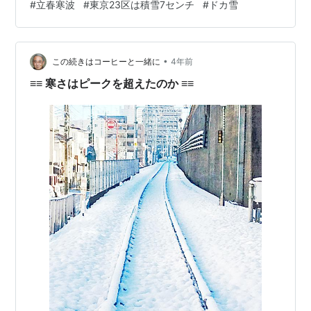
#
立春寒波
#
東京23区は積雪7センチ
#
ドカ雪
ました。『立春』の節季が始まったと思っていたのに、
たった1日で「春の兆し……」なんて浮かれている場合じ
ゃなくなりました。 降雪自体は今夜がピークということ
•
ですが、都民にとってのピークは明日の朝。駅まで行け
この続きはコーヒーと一緒に
4年前
るのか、電車は動くのか、車はスリップしないか……。寝
≡≡ 寒さはピークを超えたのか ≡≡
る前から心配事が尽きません。 余談…