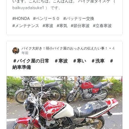
います。こんにちは。こんばんは。 バイク屋ダイスケ （
baikuyadaisuke1 ） です。
#
HONDA
#
ベンリー５０
#
バッテリー交換
#
メンテナンス
#
寒波
#
寒気
#
節分寒波
#
立春寒波
•
バイク大好き！弱小バイク屋のおっさんの伝えたい事！
4
年前
＃バイク屋の日常 ＃寒波 ＃寒い ＃洗車 ＃
納車準備