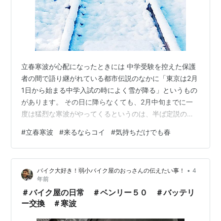
立春寒波が心配になったときには 中学受験を控えた保護
者の間で語り継がれている都市伝説のなかに「東京は2月
1日から始まる中学入試の時によく雪が降る」というもの
があります。 その日に降らなくても、2月中旬までに一
度は猛烈な寒波がやってくるというのは、半ば定説のよ
うになっています。 この都市伝説に従うと……、東京に
#
立春寒波
#
来るならコイ
#
気持ちだけでも春
は今の大寒波が収まっても、あと1～2回は降雪を伴った
寒波がやってくることに……。 「オイ、オイ、オイ。ま
だ寒いのか」と心のなかでぶつくさ言っているオッサン
•
バイク大好き！弱小バイク屋のおっさんの伝えたい事！
4
がここにいます。 で、こんなときにオッサンは英国の詩
年前
人シェリーが表した「冬来たりなば春遠からじ」のうち
＃バイク屋の日常 ＃ベンリー５０ ＃バッテリ
の“春遠からじ”だけを思い出すよう…
ー交換 ＃寒波