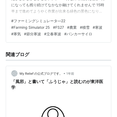
になっても残り続けてなかなか融けてくれませんで 15時
半まで進めてようやく作業が出来る緑色の景色になりま
した。。 このロスは痛い、、、 とりあえず「タイムスケ
#
ファーミングシミュレータ―22
ール：0.5」にして一気にやってしまいます なんといっ
#
Farming Simulator 25
#
FS27
#
農業
#
積雪
#
寒波
ても「トウモロコシ」「モロコシ」「ジャガイモ」の作
#
寒気
#
節分寒波
#
立春寒波
#
バンカーサイロ
付けは4月までです その前に すべての畑に植えた収穫待
ちの「草」を刈ってしまいます サイレージベールにして
売ることも考えましたが 手間が凄まじいので ジャガイ
関連ブログ
モ、モロコシ…
•
My Relief の公式ブログです。
1年前
「風邪」と書いて「ふうじゃ」と読むのが東洋医
学