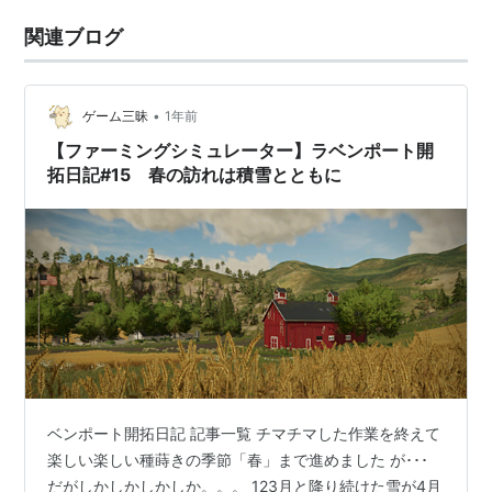
関連ブログ
•
ゲーム三昧
1年前
【ファーミングシミュレーター】ラベンポート開
拓日記#15 春の訪れは積雪とともに
ベンポート開拓日記 記事一覧 チマチマした作業を終えて
楽しい楽しい種蒔きの季節「春」まで進めました が･･･
だがしかしかしかしか。。。 123月と降り続けた雪が4月