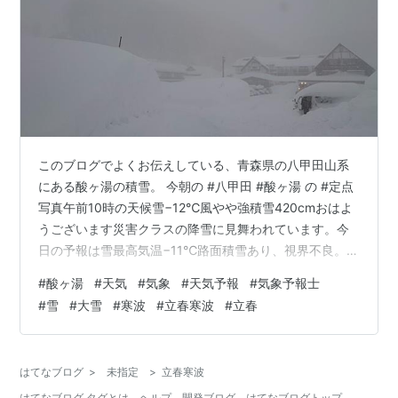
このブログでよくお伝えしている、青森県の八甲田山系
にある酸ヶ湯の積雪。 今朝の #八甲田 #酸ヶ湯 の #定点
写真午前10時の天候雪−12℃風やや強積雪420cmおはよ
うございます災害クラスの降雪に見舞われています。今
日の予報は雪最高気温−11℃路面積雪あり、視界不良。八
甲田の道路は雲谷ゲート以外閉鎖中。ロープウェー運休
#
酸ヶ湯
#
天気
#
気象
#
天気予報
#
気象予報士
中です。#八甲田山 pic.twitter.com/dm1bIfs9lV — Yuji
#
雪
#
大雪
#
寒波
#
立春寒波
#
立春
Tsugawa八甲田山登山·ｽｷｰｶﾞｲﾄﾞ (@yunjii7920) January
31, 2022 今日(1月31日)、ついに4メートルを超えまし
た。 2022年1月31日21時時点…
はてなブログ
>
未指定
>
立春寒波
はてなブログ タグとは
ヘルプ
開発ブログ
はてなブログトップ