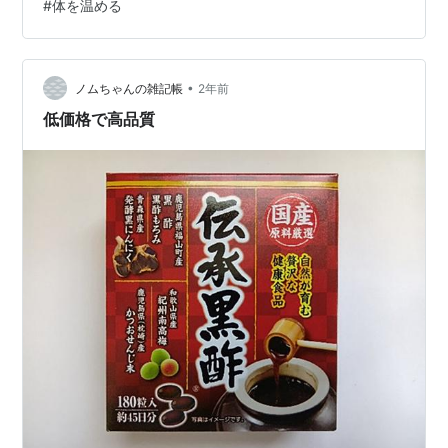
#
体を温める
「風邪」と書いて「ふうじゃ」と呼びます。 今回は寒さ
と「気」の流れについて、東洋医学の視点から考えてい
きたいと思います。 なぜ、寒いと「気」の流れが滞るの
か 「気」は私たちの生命エネルギーを表し、体の中を巡
•
ノムちゃんの雑記帳
2年前
りながら体温を調節したり免疫…
低価格で高品質