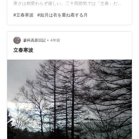
寒さは相変わらず厳しい。二十四節気では「立春」だが
実際はむしろ厳しくなっているような気もする。 毎年の
#
立春寒波
#
如月は衣を重ね着する月
ように2月になると大雪が降っていることを考えると「如
月」は見事に的を得た月名ということになる。 北海道を
はじめとして、豪雪地帯と言われている地域では1日で数
•
十センチも積雪が増えるほどのドカ雪が降っているよう
蓼科高原日記
4年前
だ。天気予報によると東京でも今週末に降るかもしれな
立春寒波
いらしい。 雪は、見ているだけなら自然…