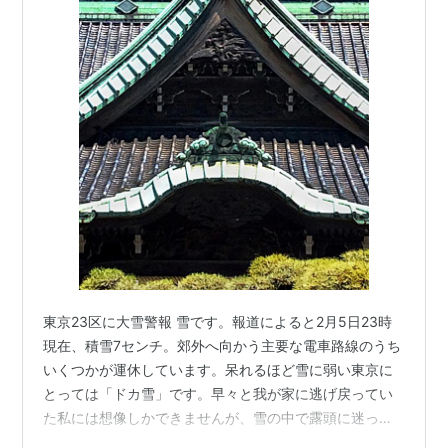
東京23区に大雪警報 雪です。報道によると2月5日23時
現在、積雪7センチ。郊外へ向かう主要な電車路線のうち
いくつかが運休しています。呆れるほど雪に弱い東京に
とっては「ドカ雪」です。早々と我が家に逃げ戻ってい
た私には想像しかできませんが、雪の中で露頭に迷って
いる人も多いはずです。 文字通りの「立春寒波」になり