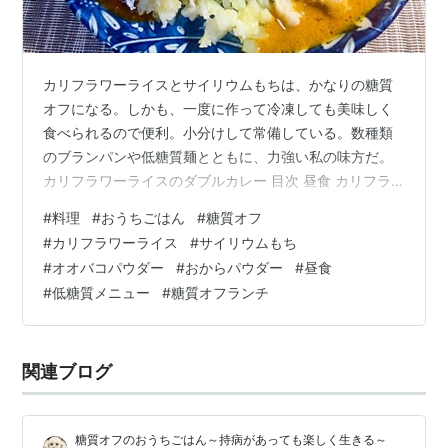
カリフラワーライスとサイリウムもちは、かなりの糖質
オフになる。しかも、一度に作って冷凍しても美味しく
食べられるので便利。小分けして常備している。数種類
のブランパンや低糖質麺とともに、力強い私の味方だ。
カリフラワーライスのダブルカレー 目次 昼食 カリフラ
ワーライスのダブルカレー サイリウムもち ひとこと サ
#
料理
#
おうちごはん
#
糖質オフ
イリウムとおからパウダー 昼食 カリフラワーライスのダ
#
カリフラワーライス
#
サイリウムもち
ブルカレー 〇カリフラワーライス：カリフラワー・ジャ
#
オオバコパウダー
#
おからパウダー
#
昼食
ガイモ 〇市販のレトルトカレー（グリコのLEE 辛さ×２
#
低糖質メニュー
#
糖質オフランチ
０倍）（ヤマモリ タイカリー イエローカレー）・卵・サ
ラダ油 カリフラワーとジャガイモを細かく刻む。フライ
パンにジャガイモと少量…
関連ブログ
糖質オフのおうちごはん～持病があっても楽しく生きる～