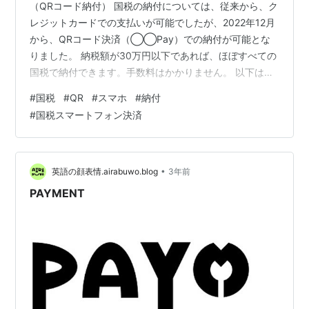
（QRコード納付） 国税の納付については、従来から、ク
レジットカードでの支払いが可能でしたが、2022年12月
から、QRコード決済（◯◯Pay）での納付が可能とな
りました。 納税額が30万円以下であれば、ほぼすべての
国税で納付できます。手数料はかかりません。 以下は、
国税庁HPの記載の引用ですが、納付受託者への納付委託
#
国税
#
QR
#
スマホ
#
納付
の制度を使った、以下のような仕組みとなっています。
#
国税スマートフォン決済
（Pay払いは、６種類から選べます。） スマホアプリ納
付とは、国税庁長官が指定した納付受託者（GMOペイメ
ントゲートウェイ株式会社）が運営するスマートフォン
決済専用のWebサイト（国税スマートフォン決済専用サ
•
英語の顔表情.airabuwo.blog
3年前
イト）から、納税者が利…
PAYMENT