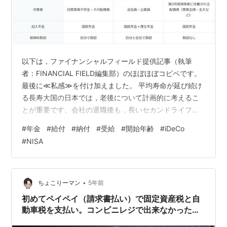
以下は，ファイナンシャルフィールド提供記事（執筆
者：FINANCIAL FIELD編集部）のほぼほぼコピペです。
最後に≪私感≫を付け加えました。 平均寿命が延び続け
る長寿大国の日本では，老後について計画的に考えるこ
とが重要です。会社の退職後も，長いセカンドライフが
待っています。 退職後のセカンドライフを支えてくれる
#
年金
#
給付
#
納付
#
受給
#
開始年齢
#
iDeCo
重要な制度が年金です。本記事では，年金制度の運営状
#
NISA
況を解説します。年金制度の改定についても紹介するの
で，ぜひ参考にしてみてください。 公的年金の被保険者
数の推移 公的年金は，職業や属性により加入する年金が
「第1号被保険者」「第2号被保険者」「第3号被保険者」
•
ちょこりーマン
5年前
と異なります。それぞれが加…
初めてペイペイ（請求書払い）で固定資産税と自
動車税を支払い。コンビニレジで出来なかった事
とポイント付与について