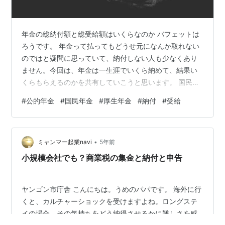
年金の総納付額と総受給額はいくらなのか バフェットは
ろうです。 年金って払ってもどうせ元になんか取れない
のではと疑問に思っていて、納付しない人も少なくあり
ません。今回は、年金は一生涯でいくら納めて、結果い
くらもらえるのかを共有していこうと思います。 国民年
金 保険料 受給額 厚生年金 保険料 受給額 公的年金の充実
#
公的年金
#
国民年金
#
厚生年金
#
納付
#
受給
を目指す 国民年金 保険料 まず、全員が加入している国
民年金について、納付する保険料総額を説明します。国
民年金保険料は1万6,610円ですので、この金額を20歳か
•
ら60歳までの40年間（480か月）納付すると、 1万
ミャンマー起業navi
5年前
6,610円 × 480か月 = 797万2,800円 となります。…
小規模会社でも？商業税の集金と納付と申告