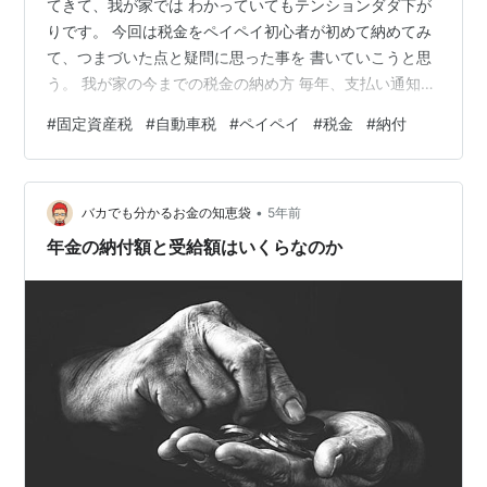
てきて、我が家では わかっていてもテンションダダ下が
りです。 今回は税金をペイペイ初心者が初めて納めてみ
て、つまづいた点と疑問に思った事を 書いていこうと思
う。 我が家の今までの税金の納め方 毎年、支払い通知書
をコンビニに持って行き、現金で支払って 「領収書日付
#
固定資産税
#
自動車税
#
ペイペイ
#
税金
#
納付
印」にハンコをもらい、一年間保管してました。 固定資
産税と自動車税 今回は少しでも、ポイントを貰いたいと
思いペイペイで支払いしたいと思います。 《令和3年の
•
恐怖の請求書》 ちょこりーマン 固定資産税は11万7800
バカでも分かるお金の知恵袋
5年前
円でした。 自動車税は3万9500円でした。 かりんとう
年金の納付額と受給額はいくらなのか
ペイペイ納付の…