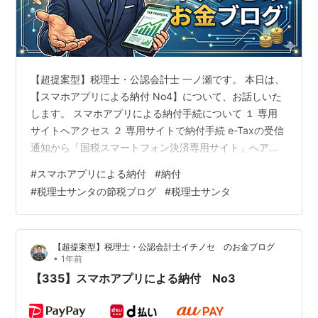
【超提案型】税理士・公認会計士 一ノ瀬です。 本日は、
【スマホアプリによる納付 No4】について、お話しいた
します。 スマホアプリによる納付手続について １ 専用
サイトへアクセス ２ 専用サイトで納付手続 e-Taxの受信
通知から「国税スマートフォン決済専用サイト」へアク
セスした場合、e-Taxから引き継がれる情報は？ e-Taxで
#
スマホアプリによる納付
#
納付
申告し、引き続きe-Taxの受信通知から「国税スマートフ
#
税理士サンタの節税ブログ
#
税理士サンタ
ォン決済専用サイト」へアクセスした際に、申告した税
額の一部をスマホアプリ納付で納付することはできる？
【スマホアプリ納付】の納付手続内容は、後日確認する
【超提案型】税理士・公認会計士イチノセ のお金ブログ
ことはできません。 納付手続完了メールとは？ 所得税や
•
1年前
消費…
【335】スマホアプリによる納付 No3