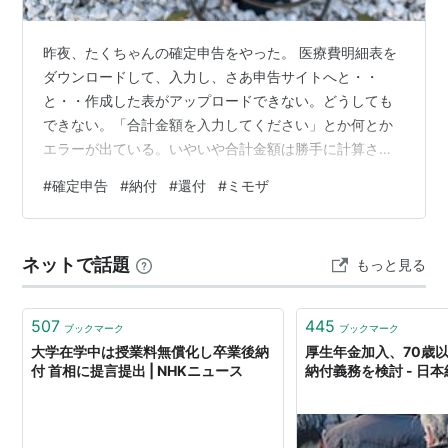
昨夜、たくちゃんの確定申告をやった。 医療費明細表を
ダウンロードして、入力し、さあ申告サイトへと・・
と・・作成した表がアップロードできない。どうしても
できない。「合計金額を入力してください」とか何とか
エラーが出ている。いやいや合計金額は勝手に計算され
ているじゃないか。 確定申告サイトに怒っても、どうに
#
確定申告
#
納付
#
還付
#
ミモザ
もならない。だから機械相手は困る。しょーがないの
で、今度はサイトの指示に従って画面で入力。最初っか
らそうすれば良かったよ。 その他モロモロ入力⇒申告書
ネットで話題
もっと見る
作成終了⇒送信⇒支払い方法を選択。ネットバンキング
やクレジットカード、PAYPAY支払いまである。納付は便
利だねえ。あっという間に納税完了。納付と違…
507
445
ブックマーク
ブックマーク
大学在学中は授業料無償化し卒業後納
厚生年金加入、70歳
付 首相に提言提出 | NHKニュース
納付義務を検討 - 日