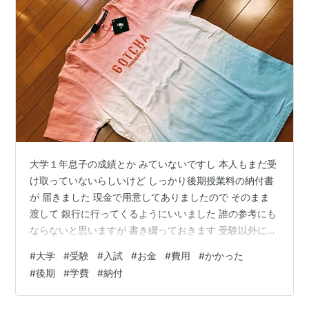
大学１年息子の成績とか みていないですし 本人もまだ受
け取っていないらしいけど しっかり後期授業料の納付書
が 届きました 現金で用意してありましたので そのまま
渡して 銀行に行ってくるようにいいました 誰の参考にも
ならないと思いますが 書き綴っておきます 受験以外にも
彼の新生活にかかった 費用を全て入れています 共通テス
#
大学
#
受験
#
入試
#
お金
#
費用
#
かかった
ト １８８００円 大学出願 １３７９９０円 すべり止め出
#
後期
#
学費
#
納付
願 １５５００円 過去問テキスト ６０００円 入試 交通費
２７０００円 証明写真 ７００円 冬衣類 ２４０００円 冬