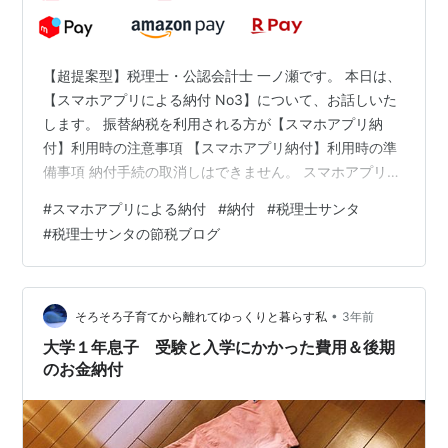
【超提案型】税理士・公認会計士 一ノ瀬です。 本日は、
【スマホアプリによる納付 No3】について、お話しいた
します。 振替納税を利用される方が【スマホアプリ納
付】利用時の注意事項 【スマホアプリ納付】利用時の準
備事項 納付手続の取消しはできません。 スマホアプリ納
付の手続を行った後に納税の猶予は受けられません。 振
#
スマホアプリによる納付
#
納付
#
税理士サンタ
替納税を利用される方が【スマホアプリ納付】利用時の
#
税理士サンタの節税ブログ
注意事項 振替納税を利用されている方は、申告手続等に
より税額が確定すれば、振替納税の口座引落日（振替
日）に自動振替により納付手続が完了します。 そのた
め、 【振替納税によらず】、スマホアプリ納付の利用を
•
そろそろ子育てから離れてゆっくりと暮らす私
3年前
希望される場合で、 特に振替納税…
大学１年息子 受験と入学にかかった費用＆後期
のお金納付