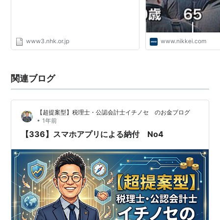
www3.nhk.or.jp
www.nikkei.com
関連ブログ
【超提案型】税理士・公認会計士イチノセ のお金ブログ
•
1年前
【336】スマホアプリによる納付 No4