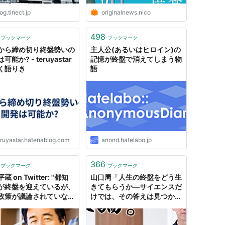
og.tinect.jp
originalnews.nico
498
ブックマーク
ブックマーク
から締め切り終盤勢いの
主人公(あるいはヒロイン)の
可能か? - teruyastar
記憶が終盤で消えてしまう物
く語りき
語
eruyastar.hatenablog.com
anond.hatelabo.jp
366
ブックマーク
ブックマーク
蔵 on Twitter: "都知
山口周「人生の終盤をどう生
が終盤を迎えているが、
きてもらうか―サイエンスだ
政策が議論されていな
けでは、その答えは見つから
東京都の巨額の資産を市
ない」｜賢人論。｜みんなの
売却することだ。イギリ
介護
は、サッチャーによって