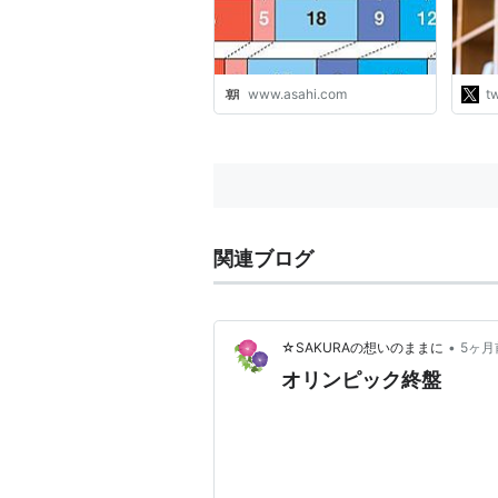
国有
出さ
資産
ィが
www.asahi.com
tw
なっ
資産
関連ブログ
•
☆SAKURAの想いのままに
5ヶ月
オリンピック終盤