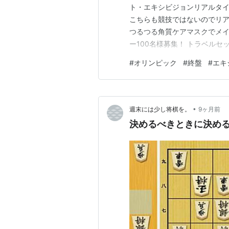
ト・エキシビジョンリアルタイ
こちらも競技ではないのでリア
つるつる角質ケアマスクでメイ
ー100名様募集！ トラベル
ックスビーユー」 ランキング
#
オリンピック
#
終盤
#
エキ
gooからきました
•
週末には少し将棋を。
9ヶ月前
決めるべきときに決めるこ