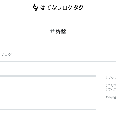
終盤
連ブログ
はてな
はてな
はてな
Copyrig