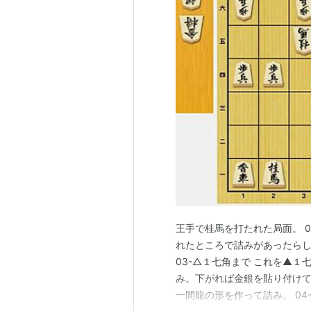
王手で桂馬を打たれた局面。 0
れたところで詰みがあったらしい
03-△１七角まで これを▲
み。下がれば金銀を貼り付けて
一間龍の形を作って詰み。 04