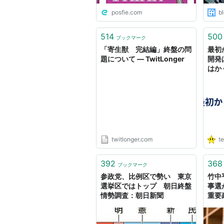
posfie.com
bl
514
500
ブックマーク
「寄生獣 完結編」終盤の問
最初
題について — TwitLonger
開発は
はか
twitlonger.com
t
392
368
ブックマーク
参政党、比例区で勢い 東京
竹中平
選挙区ではトップ 朝日終盤
事選
情勢調査：朝日新聞
重要
い。
場で
スで