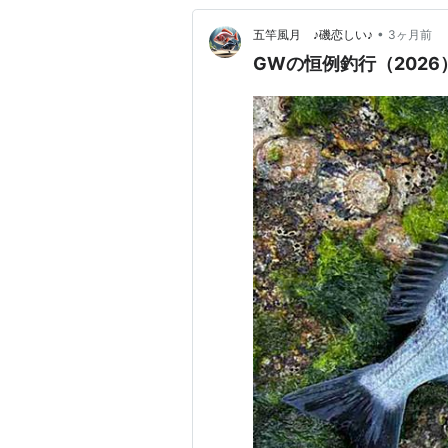
•
五竿風月 ♪磯恋しい♪
3ヶ月前
GWの恒例釣行（202