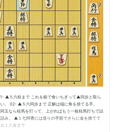
1- ▲５六桂まで これを銀で食いちぎって▲同歩と取ら
。 02- ▲５六同歩まで 正解は端に角を捨てる手。
１七同玉なら桂馬を打って、上がればもう一枚桂馬打ちで詰
詰み。 ▲１七同香には送りの手筋でさらに金を捨てて
-△１八金まで