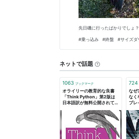
先日磯に行ったばかりでしょ
#
乗っ込み
#
終盤
#
サイズダ
ネットで話題
1063
724
ブックマーク
オライリーの教育的な良書
なぜ
「Think Python」第2版は
なく
日本語訳が無料公開されてい
プレ
る。初心者がつまずきやすい
じだ
点を先回りして説明・各章の
終盤にデバッグのヒントが書
いてある