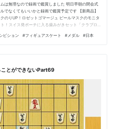
ムは無理なので録画で鑑賞しました 明日早朝の閉会式
ルでなくてもいいかと録画で鑑賞予定です 【新商品】
クのりUP！ロゼットゴマージュ ピールマスクのモニタ
セット！スイス発ポーチに入る歯みがきセット「クラプロ
参加中旅行 ランキング参加中女一人旅 ランキング参加中
シビション
#
フィギュアスケート
#
メダル
#
日本
とができないPart69