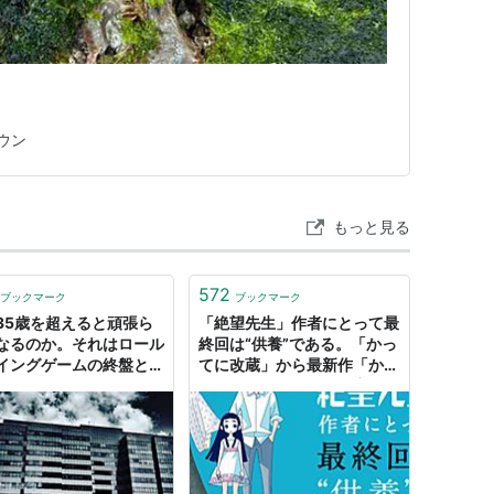
？
ウン
もっと見る
572
ブックマーク
ブックマーク
35歳を超えると頑張ら
「絶望先生」作者にとって最
なるのか。それはロール
終回は“供養”である。「かっ
イングゲームの終盤と同
てに改蔵」から最新作「かく
から。
しごと」まで、マンガ家・久
米田康治が語る“終盤の急展
開”に込めた想い