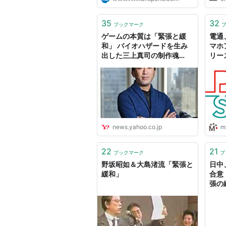
35
32
ブックマーク
ゲームの本質は「緊張と緩
電通
和」 バイオハザードを生み
マホア
出した三上真司の制作魂
リー
（Yahoo!ニュース 特集）
news.yahoo.co.jp
m
22
21
ブックマーク
ブ
野坂昭如＆大島渚流「緊張と
日中
緩和」
合意
張の緩
This 