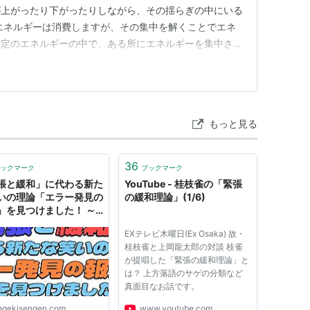
が上がったり下がったりしながら、その揺らぎの中にいる
エネルギーは消費しますが、その集中を解くことでエネ
一定のエネルギーの中で、ある所にエネルギーを集中させ
、そのエネルギーが分散していくわけです。 １日の間
もあれば、活動を止める時間帯もあります。そのような揺
ちません。 筋肉は、緊張し…
もっと見る
36
ックマーク
ブックマーク
張と緩和」に代わる新た
YouTube - 桂枝雀の「緊張
いの理論「エラー発見の
の緩和理論」(1/6)
」を見つけました！ ～
の仕組みを解き明かすべ
EXテレビ木曜日(Ex Osaka) 故・
いとうせいこう＆明日の
桂枝雀と上岡龍太郎の対談 枝雀
大北＆ダ・ヴィンチ・恐
が提唱した「緊張の緩和理論」と
各世代文系メガネ集う～
は？ 上方落語のサゲの分類など
ローチケ演劇宣言！
真面目なお話です。
ngekisengen.com
www.youtube.com