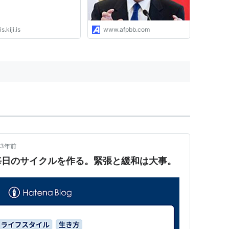
is.kiji.is
www.afpbb.com
3年前
毎日のサイクルを作る。緊張と緩和は大事。