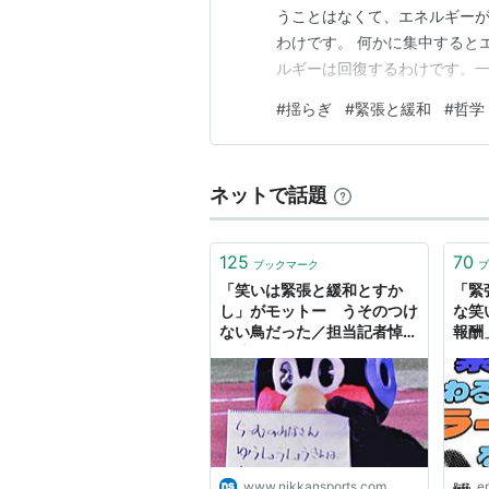
うことはなくて、エネルギー
わけです。 何かに集中すると
ルギーは回復するわけです。
るわけですから、集中させた分
#
揺らぎ
#
緊張と緩和
#
哲学
にずっと活動している時間帯
らぎの中で活動しないと身が持
ネットで話題
125
70
ブックマーク
ブ
「笑いは緊張と緩和とすか
「緊
し」がモットー うそのつけ
な笑
ない鳥だった／担当記者悼む
報酬
- プロ野球 : 日刊スポーツ
笑い
く、
アー
山の
| 
www.nikkansports.com
e