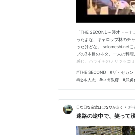
「THE SECOND～漫才トーナ
ったよな。ギャロップ林のチ
ったけどな。 solomeshi
プの3本目のネタ、一人の料理
感じ。ハライチのノリツッコ
と毛利における、スタンスの
#
THE SECOND
#
ザ・セカン
ボケに乗っかって、溜めて溜
#
松本人志
#
中田敦彦
#
武勇
の方は、林に乗っかる…
•
日な日な余波ははなやか歩く
3年
迷路の途中で、笑って