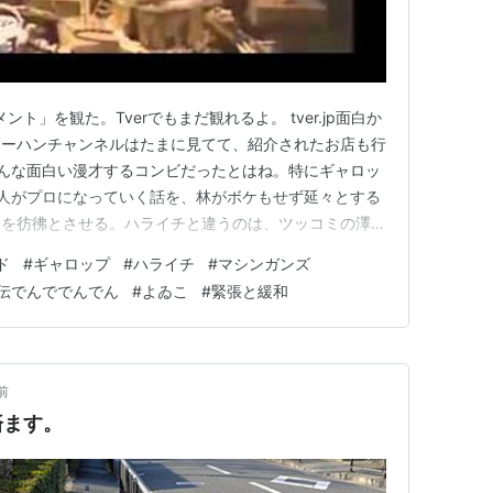
メント」を観た。Tverでもまだ観れるよ。 tver.jp面白か
ャーハンチャンネルはたまに見てて、紹介されたお店も行
.netこんな面白い漫才するコンビだったとはね。特にギャロッ
人がプロになっていく話を、林がボケもせず延々とする
ミを彷彿とさせる。ハライチと違うのは、ツッコミの澤部
違いだ。澤部は岩井のボケに対して、岩井に寄り添って、
ド
#
ギャロップ
#
ハライチ
#
マシンガンズ
めて、最後、爆発させたり、させなかったり。一方、毛利
伝でんででんでん
#
よゐこ
#
緊張と緩和
前
済ます。