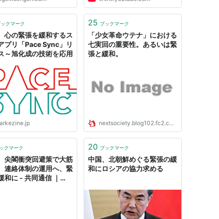
25
ブックマーク
ブックマーク
、心の緊張を緩和するス
「少女革命ウテナ」における
プリ「Pace Sync」リ
七実回の重要性。あるいは緊
ス～旭化成の技術を応用
張と緩和。
arkezine.jp
nextsociety.blog102.fc2.com
20
ックマーク
ブックマーク
、尖閣衝突回避策で大筋
中国、北朝鮮めぐる緊張の緩
 連絡体制の運用へ、緊
和にロシアの協力求める
和に - 共同通信 ｜
kiji is