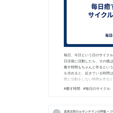
毎日、今日という日のサイク
日活発に活動したら、その後
癒す時間もちゃんと作るという
を含めると、起きている時間
間と活動をしない時間を作る
いう事です。 感情も常に揺れ
#
癒す時間
#
毎日のサイクル
も高まっていたり、緊張もし
日中活動しっぱなし、感情も高
•
逆寅次郎のルサンチマンの呼吸
3