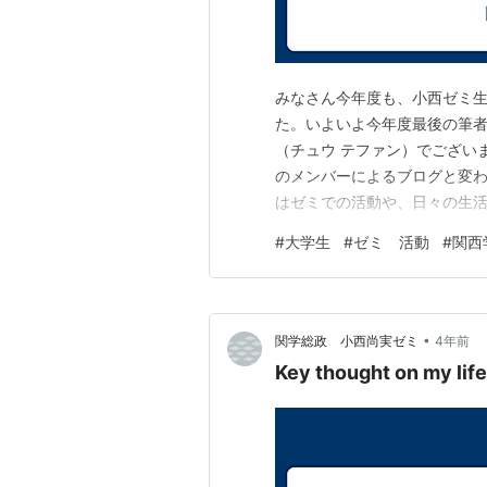
みなさん今年度も、小西ゼミ
た。いよいよ今年度最後の筆
（チュウ テファン）でござい
のメンバーによるブログと変
はゼミでの活動や、日々の生
つの事柄についてシェアして
#
大学生
#
ゼミ 活動
#
関西
いますが、友達や先生、幼馴
その心は、我々個人が考え・
•
関学総政 小西尚実ゼミ
4年前
Key thought on my life