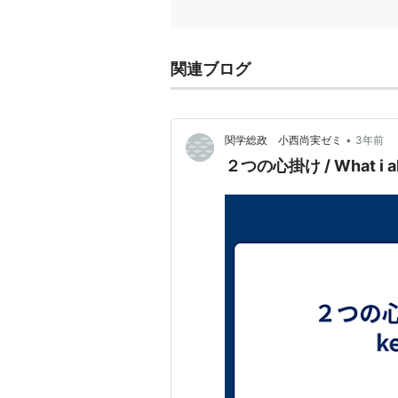
につい
関連ブログ
•
関学総政 小西尚実ゼミ
3年前
２つの心掛け / What i alw