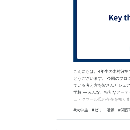
こんにちは。4年生の木村汐里
とうございます。 今回のブロ
ている考え方を皆さんとシェア
学校 — みんな、特別なアー
ュ・クマール氏の存在を知り
サティシュさんは、ジャイナ
#
大学生
#
ゼミ 活動
#
関西
り、核兵器廃絶の平和巡礼を無銭
エコロジスト」という雑誌の編