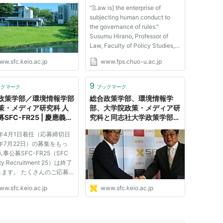
慶應義塾大学 湘南藤沢
の研究
のために、従来的な縦割り深掘り型で「真理を追究
"[Law is] the enterprise of
ンパス（SFC）
subjecting human conduct to
の問題構造の把握と解決をしようとする学問。
the governance of rules."
究する学問体系から離脱し、個別の問題構造と解決
Susumu Hirano, Professor of
Law, Faculty of Policy Studies,
Chuo University (Tokyo,
ww.sfc.keio.ac.jp
www.fps.chuo-u.ac.jp
JAPAN); Member of the New
York State Bar (The United
States of America) . Copyright
9
ックマーク
ブックマーク
(c) 2005-2011 by Susumu
経済的・政治的な問題の理解
政策学部／環境情報学部
総合政策学部、環境情報学
Hirano. All rights rese...
策・メディア研究科 人
部、大学院政策・メディア研
解の集合の樹立
SFC-FR25 | 慶應義塾
究科と同志社大学政策学部、
 湘南藤沢キャンパス
大学院総合政策科学研究科が
それらから実質的な知を抽出する方法を学ぶことを
9年4月1日着任（応募締切日
FC）
連携協力に関する協定を締結
8年7月22日）の募集をもっ
る。
｜慶應義塾大学 湘南藤沢キ
人事公募SFC-FR25（SFC
ャンパス（SFC）
lty Recruitment 25）は終了
します。 たくさんのご応募
りがとうございました。 今
ww.sfc.keio.ac.jp
www.sfc.keio.ac.jp
人事公募は、SFC公式ウェブ
トを通じてご案内いたしま
人事公募SFC-FR25（SFC
ty Recruitment 25）ver.2