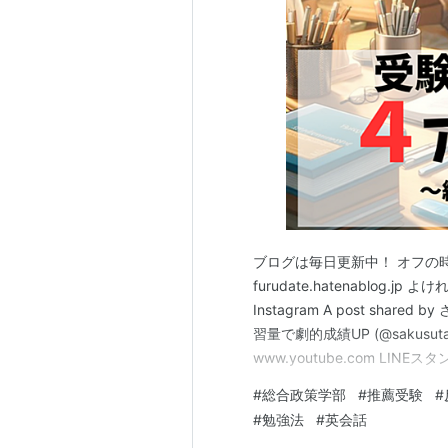
に解決しようというコンセプトが「
また、「政策」の意味するところと
の対策や回避・緩和方法を考え、新
に置くというコンセプトがある。既
解決を出発点に、問題構造の把握・
案までを担える人材の育成という性
げられる。
解説
ブログは毎日更新中！ オフの
furudate.hatenablog.jp
海外，特に米国で言うところのPolicy
Instagram A post sh
にThe International Policy St
習量で劇的成績UP (@sakusuta
本来は、法のコンセプトとシステム
www.youtube.com LINE
素養を身に付け「Policy mak
した先輩たちから 後輩たちへのメッ
#
総合政策学部
#
推薦受験
#
が、現在日本では「総合」の一人歩
#
勉強法
#
英会話
養学部化していると揶揄されるなど