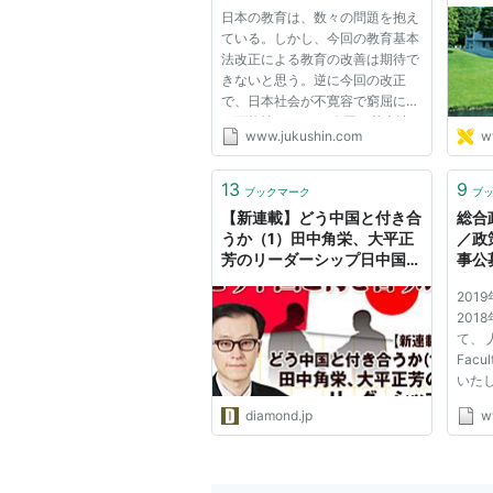
Press on line
子｜
現代社会における複雑な問題の解決
日本の教育は、数々の問題を抱え
キャ
ている。しかし、今回の教育基本
する学問」の体系から離脱し、個別
法改正による教育の改善は期待で
従来的な縦割り深掘り型で真理を追
きないと思う。逆に今回の改正
で、日本社会が不寛容で窮屈にな
に重きを置くことに特徴がある。
る可能性がある。 今回の基本法
www.jukushin.com
w
改正の背景には、これまで経済成
総合政策学が目標とすること
長や終身雇用を前提としてきた日
本の地域社会や家庭が、維持でき
13
9
ブックマーク
ブ
なくなったことがある。お父さ
様々なレベルにおける社会的・
【新連載】どう中国と付き合
総合
ん...
うか（1）田中角栄、大平正
／政
倫理規範にのっとった現実的な
芳のリーダーシップ日中国交
事公募
正常化から何を学ぶか――中
大学
さまざまな関連した学問を総合し、
201
央大学総合政策学部教授 服
（S
201
目標とした学問体系が模索されてい
部龍二氏
て、 
Facu
いた
をあ
diamond.jp
w
後の
サイ
す。 
Facul