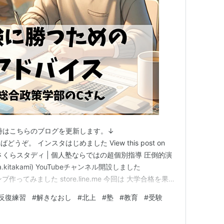
総合」の意味するところである
しては、「現代社会をめぐる様々な問題を解明しそ
たな制度設計を目指す」といった、問題解決を主眼
存学問の理論が先行するのではなく、具体的問題の
問題に関連する学問分野の把握・問題解決方法の提
格が、現行の縦割り学部とは全く異なる点として挙
時はこちらのブログを更新します。↓
 よければどうぞ。 インスタはじめました View this post on
 Science Department。例えば、スタンフォード
ared by さくらスタディ | 個人塾ならではの超個別指導 圧倒的演
udiesが存在する。
.kitakami) YouTubeチャンネル開設しました
について理解したうえで、問題解決のための幅広い
スタンプ作ってみました store.line.me 今回は 大学合格を果た
ing」のプロを養成することを目的に設立されていたのだ
セージを紹介する 第３弾です sakusuta.hate…
反復練習
#
解きなおし
#
北上
#
塾
#
教育
#
受験
きや、広く浅く学んでいるだけで偏向で浅はかな教
の課題が目立つ。