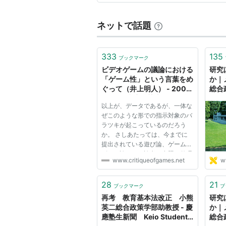
政策とは
ネットで話題
「Policy making」という
にとどまらず、社会問題・経済問題
333
135
ブックマーク
を提案」できる人材の育成とそれに
ビデオゲームの議論における
研究
コンセプトとされている。
「ゲーム性」という言葉をめ
か｜
ぐって（井上明人） - 2003
総合
年1月 慶應義塾大学 総合
子｜
多様性
以上が、データであるが、一体な
政策学部 小熊英二研究室
キャ
ぜこのような形での指示対象のバ
卒業論文
特に総合的な一般教養プログラムを
ラツキが起こっているのだろう
か。 さしあたっては、今までに
だろう」といった安易な判断で入学した
提出されている遊び論、ゲームデ
興味のない学生が多いのも事実。ま
ザイン論などの論考を参照・整理
www.critiqueofgames.net
w
っているため、法学部等既存の学部
して次に紹介することを試みる。
その上で、あらためてA～Gまで
常に異なっているのも特徴。
のグループをどのように解釈しな
28
21
ブックマーク
ブ
おすことができるのかを考えてい
再考 教育基本法改正 小熊
研究
く...
英二総合政策学部助教授 - 慶
か｜
コンセプトとアプローチ
應塾生新聞 Keio Student
総合