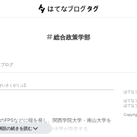
総合政策学部
連ブログ
せいさくがくぶ
】
はてな
はてな
はてな
Copyrig
の
FPS
などに端を発し、関西学院大学・南山大学を
部と呼ばれる学部を持つ大学が存在する。
解説の続きを読む