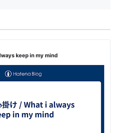
て 慶應...
ays keep in my mind