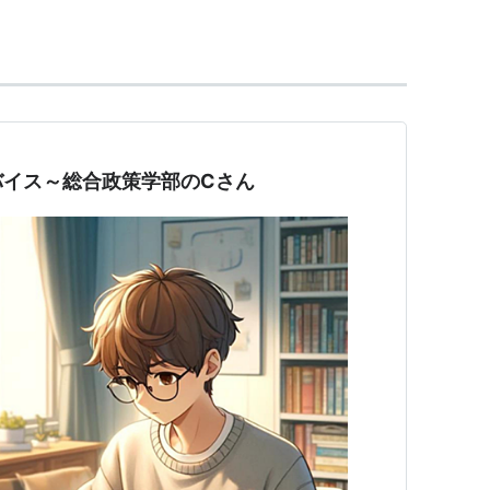
が毎年開催され、学生間の連携が行われている。そ
根本的な問いが問われ続け、明確な答えは出ないで
している。自己破滅に繋がる現在の科学には科学者
バイス～総合政策学部のCさん
こで、New Humanism,新しい形而上学が期待
ance-disciplinalyな研究方法が必要であり、
かということで設立された、通底の学問を目指して
した個々の学問・既存の個別専門分野では解決不能
柔軟な複数の視点を持った人材の養成によって解決
ciplinalyではなく物事をTrance-disciplinaly