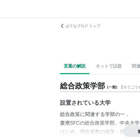
はてなブログ トップ
言葉の解説
ネットで話題
関
総合政策学部
(
一般
)
【
そうごう
設置されている大学
総合政策
に関連する学部の一．
慶應
SFC
の総合政策学部、中央大学
はじめ、現在多数の政策・情報系学