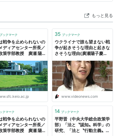
もっと見る
のは、政治家や法律家のかかわるいわゆる「政策立案」関係
・政治問題などの「複雑に絡み合った問題の改善案
35
ブックマーク
ブックマーク
必要とされる多岐にわたる分野の知識の習得が主な
は戦争を止められないの
ウクライナで誰も望まない戦
メディアセンター所長／
争が起きそうな理由と起きな
政策学部教授 廣瀬 陽
さそうな理由(廣瀬陽子慶應
慶應義塾大学 湘南藤沢
義塾大学総合政策学部教授)
ンパス（SFC）
-マル激
見て「選択肢が広いから、やりたいことが見つかる
りといった、政策立案やPolicy makingに全く
た、大学によって目指す「総合政策像」が全く異な
ww.sfc.keio.ac.jp
www.videonews.com
に比べ、同じ総合政策学部でもカリキュラム等も非
14
ックマーク
ブックマーク
は戦争を止められないの
平野晋（中央大学総合政策学
メディアセンター所長／
部）「法と〝認知〟科学」の
政策学部教授 廣瀬 陽
研究、「法と〝行動主義〟」