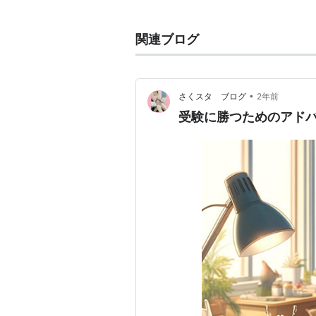
現在、学生によって政策情報交流会
こでは「総合政策とは何か」という
関連ブログ
いるのが現状である。
背景
•
さくスタ ブログ
2年前
科学・人文科学のギャップの深刻化
受験に勝つためのアド
に倫理的責任があるとの指摘がある。そ
され、機械論的でない新しい教育方法とTr
専門を超えた教育機関が必要でない
いる学部である。
日本語的な総合政策の定義。
環境問題や貧困問題など、専門分化
な問題を多様なバックグラウンド・
しようと設立された学部。単なるInter-dis