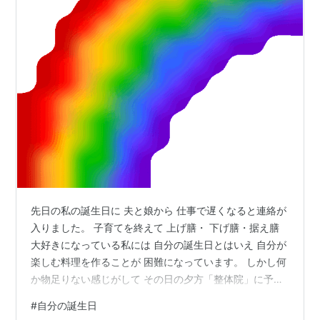
先日の私の誕生日に 夫と娘から 仕事で遅くなると連絡が
入りました。 子育てを終えて 上げ膳・ 下げ膳・据え膳
大好きになっている私には 自分の誕生日とはいえ 自分が
楽しむ料理を作ることが 困難になっています。 しかし何
か物足りない感じがして その日の夕方「整体院」に予約
を入れました。 「今日誕生日なので 自分にご褒美のつも
#
自分の誕生日
りで 来ました。」と 整体院の先生に言いますと 「一説