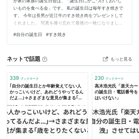
が家の家族の誕生日会は、「誕生日にかこつけておいし
いものを食べる会」です。 私の誕生日は毎年すき焼きで
す。 今年は長男が近江牛のすき焼き肉をプレゼントして
くれました。 写真を撮り忘れて最後の一枚になりました
が。。。一枚がとっても大きくて30センチくらいあるの
#
自分の誕生日
#
すき焼き
です。 恥ずかしながら、こんな立派なお肉ですき焼きを
するのは初めてです。 私が誕生日のすき焼きを鶏肉にし
ようとしていたことがバレて（鶏のすき焼きも美味で
ネットで話題
もっと見る
す）、危機感で買ってくれたようです。ごめんな、長
男、たかるつもりはなかったんやけど。。。 最初はひと
り一枚ずつ、お肉だけを焼いて砂糖と醤油…
339
230
ブックマーク
ブックマーク
｢自分の誕生日とか年齢覚えてない人
高木浩光氏「楽天カー
かっこいいけど、あれどうやってるん
の誕生日・電話番号を
だよ...｣→さまざまな意見が集まる｢歳
はいけない」
をとりたくないと思ってから分からな
くなる｣