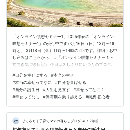
「オンライン瞑想セミナー1」2025年春の「オンライン
瞑想セミナー1」の受付中です♪3月16日（日）13時〜16
時と、 3月18日（金）11時〜14時の2回です。詳細・お申
し込みはこちらから。↓「オンライン瞑想セミナー１ -
前向き気づき日記」 今日は久しぶりにいつものブログで
す^ ^ 今日は、 本当に自分を幸せにする日常でできる方
#
自分を幸せにする
#
本当の幸せ
法をご紹介します。 これは私が大好きな方法で、 日常の
#
本当の幸せってなに
#
自分を喜ばせる
中でできることなのですが、 本当の自分を知ることがで
#
自分の誕生日
#
人生を見直す
#
幸せってなに？
き、 心の底から満ち足りた幸せを 自分に与えることがで
#
幸せってなに
#
停滞期を乗り越える
#
瞑想 初心者
きます。 今日は記事が長めですですが、 最後まで読ん
で、 ぜひ試してみてくださいね(^^) ・ 沖縄旅行か…
•
ぽてろぐ｜子育てママの暮らしブログ ☺︎
2年前
毎年忘れてしまう結婚記念日と自分の誕生日