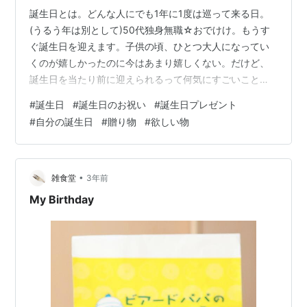
誕生日とは。どんな人にでも1年に1度は巡って来る日。
(うるう年は別として)50代独身無職☆おでけけ。もうす
ぐ誕生日を迎えます。子供の頃、ひとつ大人になってい
くのが嬉しかったのに今はあまり嬉しくない。だけど、
誕生日を当たり前に迎えられるって何気にすごいことで
す。1年に一度しかないってことはーーーあと何回迎える
#
誕生日
#
誕生日のお祝い
#
誕生日プレゼント
ことが出来るだろう。おでけけの年になると、多くて30
#
自分の誕生日
#
贈り物
#
欲しい物
回前後になる。終わりがあるからこそ、今を大切にした
いと思う。さて、そんなせっかくの誕生日。わたしが本
当に欲しい物を自分に贈りたい。そこでなにがいいか考
えました。狙ってた可愛いもこもこのアウター。セール
•
雑食堂
3年前
でだいぶお得になってたし、これかな。靴下…
My Birthday