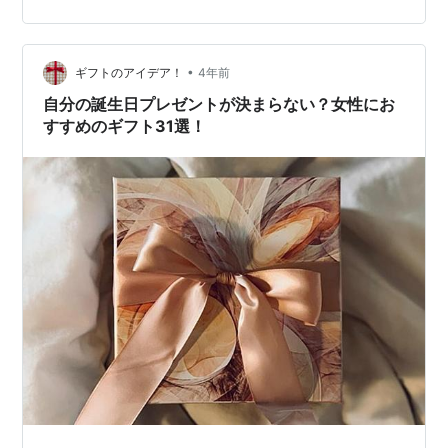
語を使わずに普通の文章で書くようになったけど、一人
称は ずっと変えずに いました。でも、さすがに、50近
い年齢になってオイラって呼ぶのも ねえｗｗ
•
ギフトのアイデア！
4年前
自分の誕生日プレゼントが決まらない？女性にお
すすめのギフト31選！