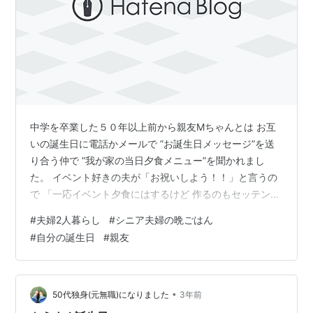
中学を卒業した５０年以上前から親友Mちゃんとは お互
いの誕生日に電話かメールで ”お誕生日メッセージ”を送
り合う仲で ”我が家の当日夕食メニュー”を聞かれまし
た。 イベント好きの夫が「お祝いしよう！！」と言うの
で 「一応イベント夕食にはするけど 作るのもセッテング
するのも全部私」と答えると 可愛い顔して気心しれた人
#
夫婦2人暮らし
#
シニア夫婦の晩ごはん
に 平気で毒を吐くＭちゃんが笑いながら 「それはイベン
#
自分の誕生日
#
親友
ト好きとは言わないの！！ イベント好きとは 全部段取り
して夕食を作って 誕生日を祝ってくれる人のことを言う
んだよ。 お宅の旦那さんは イベントに参加することが好
きな人！！」と キッパリ言い切りました。 笑顔でいたい
•
50代独身(元無職)になりました
3年前
自分の誕生日に …