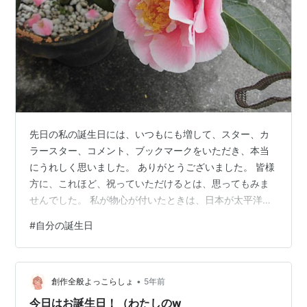
先日の私の誕生日には、いつもにも増して、スター、カ
ラースター、コメント、ブックマークをいただき、本当
にうれしく思いました。 ありがとうございました。 皆様
方に、これほど、祝っていただけるとは、思ってもみま
せんでした。 私が物心が付いたときは、日本が太平洋戦
争に負けて、日常の食べ物にも、事欠く時代でした。 誰
#
自分の誕生日
一人、「誰かの誕生日だから、ケーキを用意して」考え
る人は、いませんでした。 甘いものと言えば、サツマイ
モを蒸かしたものだけでしたから。 小学生のころの誕生
•
日に、母がどこかで、もち米とあずきを手に入れてき
創作全般よっこらしょ
5年前
て、お赤飯を炊き、イイダコの煮物を作ってくれたこと
今日はお誕生日！（わたしのw