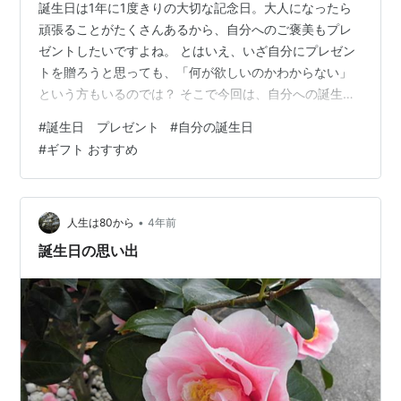
誕生日は1年に1度きりの大切な記念日。大人になったら
頑張ることがたくさんあるから、自分へのご褒美もプレ
ゼントしたいですよね。 とはいえ、いざ自分にプレゼン
トを贈ろうと思っても、「何が欲しいのかわからない」
という方もいるのでは？ そこで今回は、自分への誕生日
におすすめのギフトをご紹介します！人気のアイテムを
#
誕生日 プレゼント
#
自分の誕生日
たくさんピックアップしたので、ぜひお気に入りを見つ
#
ギフト おすすめ
けてくださいね。 ▼男性向けのギフトはこちら 美容家電
お肌のケアに。フェイススチーマー キラキラでかわい
い！ヤーマン スチームが気持ちいい。パナソニック まつ
げがキレイにカールする！ホットビューラー セパレート
•
人生は80から
4年前
まつげが作れる！まつげくるん 白…
誕生日の思い出