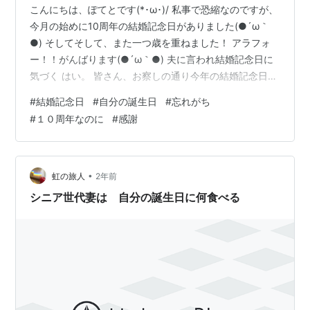
こんにちは、ぽてとです(*･ω･)/ 私事で恐縮なのですが、
今月の始めに10周年の結婚記念日がありました(●´ω｀
●) そしてそして、また一つ歳を重ねました！ アラフォ
ー！！がんばります(●´ω｀●) 夫に言われ結婚記念日に
気づく はい。 皆さん、お察しの通り今年の結婚記念日も
しっかりと忘れていましたよ。笑 去年の結婚記念日も忘
#
結婚記念日
#
自分の誕生日
#
忘れがち
れていた私。 毎年恒例なので、もう、夫も驚きません。
#
１０周年なのに
#
感謝
笑 poteto-on.hatenablog.com しかも、今年はひどかっ
た！ 夫が花束を抱えて仕事から帰ってきたので、なんだ
なんだ？？ と考え中…。 夫に、 今日、結婚記念日だよ！
と言われ、 はっ！！(ﾟДﾟ;)…
•
虹の旅人
2年前
シニア世代妻は 自分の誕生日に何食べる