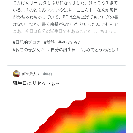
こんばんはー お久しぶりになりました、けっこう生きて
いるよ？のともみッス いやはや、ここんトコなんか毎日
がわちゃわちゃしていて、PCは立ち上げてもブログの書
けない、つか、書く余裕がなかったりだったんです んで
まあ、今日は自分の誕生日でもあることだし、ちょっと
書いてみようかなって では、近況みたいの 相変わらず、
#
日記的ブログ
#
雑談
#
やってみた
Twitterのほうにはただれきったヘンテコな詩とか文章を
#
ねこのせ少女２
#
自分の誕生日
#
おめでとうわたし！
書いています この辺は、もう変わりようがない、のかも
生活面では、今日、福祉の地域支援センターに行くな
ど、どーにか相談したりして生きてる感じ カウンセリン
グと診察も、変わることなく受けています ホントに近況
•
虹の旅人
14年前
で、つまんないですね………
誕生日にリセットぉ～