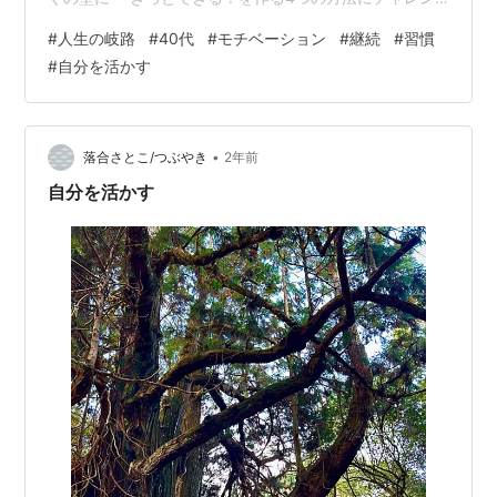
ジ」と題した レジリエンス発見のワークが一人ひとり貼
#
人生の岐路
#
40代
#
モチベーション
#
継続
#
習慣
ってありました。 「Q：やる気アップのためにどんな工
#
自分を活かす
夫をしてますか？ 「Q：あなたがしたいと思うことを実
践している人や、お手本としている人はどんな発言や行
動をしていますか？」 など、完全なるコーチングです。
「A：嫌なことを嫌だと言える人」 「A：無形のものに熱
•
落合さとこ/つぶやき
2年前
心になれる人」 「A：何…
自分を活かす