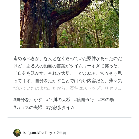
進めるべきか、なんとなく迷っていた案件があったのだ
けど、ある人の動画の言葉がタイムリーすぎて笑った。
「自分を活かす。それが大切。」だよねぇ。常々そう思
ってます。自分を活かすことではない内容だと、薄々気
づいていたのよね。だから、案件はストップ。リセット
がてら、近くの天然記念物の「平川の大杉」へ散歩。昔
#
自分を活かす
#
平川の大杉
#
陰陽五行
#
木の陽
から霊木として大切にされていたそうだけど、この巨木
#
カラスの夫婦
#
お散歩タイム
は、祈りそのものなんだなぁ。そういえば、陰陽五行に
よると、わたしは「木の陽」。大きな樹や幹のある木を
表すそうな。帰りに、いつもの電線に、いつもの二羽。
多分ウチに毎日やってくるカラスの夫婦、ラーとスー。
•
kaigonoki’s diary
2年前