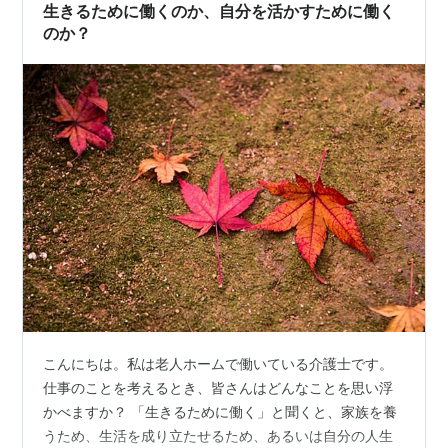
仲良しこよし、いい感じ。お散歩タイムは、いっけん
生きるために働くのか、自分を活かすために働く
何…
のか？
こんにちは。私は老人ホームで働いている介護士です。
仕事のことを考えるとき、皆さんはどんなことを思い浮
かべますか？ 「生きるために働く」と聞くと、家族を養
うため、生活を成り立たせるため、あるいは自分の人生