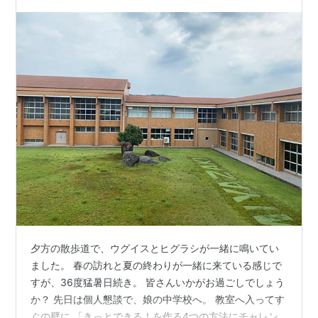
吸ワーク。お腹と胸をめっちゃ動かすので内…
夕方の散歩道で、ウグイスとヒグラシが一緒に鳴いてい
ました。 春の訪れと夏の終わりが一緒に来ている感じで
すが、36度猛暑日続き。 皆さんいかがお過ごしでしょう
か？ 先日は個人懇談で、娘の中学校へ。 教室へ入ってす
ぐの壁に 「きっとできる！を作る4つの方法にチャレン