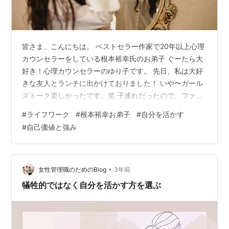
皆さま、こんにちは。 ベストセラー作家で20年以上心理
カウンセラーをしている根本裕幸氏のお弟子 ぐーたら大
好き！心理カウンセラーのゆり子です。 先日、私は大好
きな友人とランチに出かけておりました！ いや〜ガール
ズトーク楽しかったです。笑 子連れだったので、ファミ
レスで数時間しゃべり倒しました！ 彼女は海外在住のバ
#
ライフワーク
#
根本裕幸お弟子
#
自分を活かす
リキャリ系自立系武闘派女子です。 いつも忙しく動き回
#
自己価値と強み
っていて、前世はマグロ？🐟と思うくらいエネルギッシ
ュ！笑 競争の激しい世界で男性たちと肩を並べて仕事を
し、周囲の人が羨ましがるポジションにまで上りつめた
人です。 私は、彼女のことをとてもとても尊敬していま
•
女性管理職のためのBlog
3年前
す。 そして順調そうに見えます…
犠牲的ではなく自分を活かす方を選ぶ