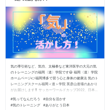
気の導引術など、気功、太極拳など東洋医学の大元の気
のトレーニングの福岡〈道〉学院です😃 福岡〈道〉学院
ホームページ👉福岡博多で習う心と身体の健康法 気のト
レーニングスクール福岡＜道＞学院 英彦山道場のあかり
がお届けします❣ サッカーワールドカップ2022、日本の
ベスト１６入り、おめでとうございます🗾✨ クロアチア
#
気ってなんだろう
#
自分を活かす
に、惜しくも負けてしまいましたが、感動を、本当にあ
#
気のトレーニング
#
ありがとう日本
りがとうございました✨✨ 海外の選手に比べて、 体格も