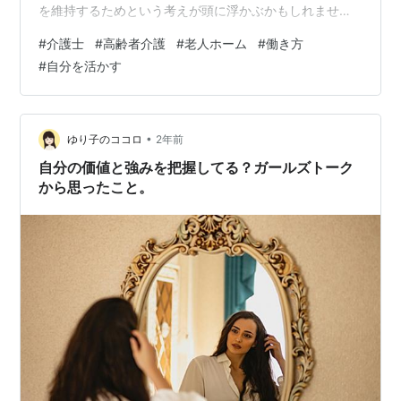
を維持するためという考えが頭に浮かぶかもしれませ
ん。 一方で、「自分を活かすために働く」という考え方
#
介護士
#
高齢者介護
#
老人ホーム
#
働き方
もあります。それは、自分の個性や能力を最大限に発揮
#
自分を活かす
し、働くことで自分らしさを見つけていく生き方です。
この2つの視点は、一見すると対立しているように感じら
れるかもしれません。しかし、日々の仕事を通じて私
は、この2つが決して相反するものではないと気づきまし
•
ゆり子のココロ
2年前
た。むしろ、どちらも大切で、どちらか一方だけ…
自分の価値と強みを把握してる？ガールズトーク
から思ったこと。