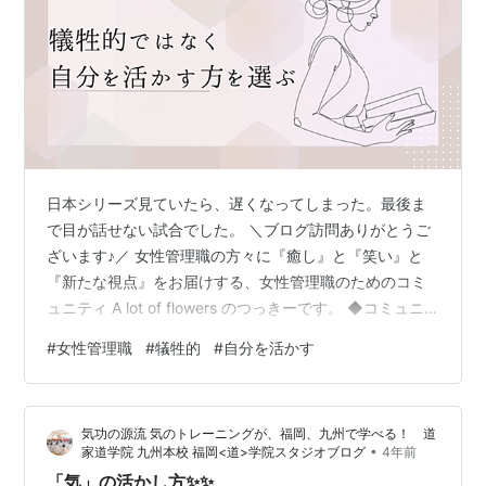
日本シリーズ見ていたら、遅くなってしまった。最後ま
で目が話せない試合でした。 ＼ブログ訪問ありがとうご
ざいます♪／ 女性管理職の方々に『癒し』と『笑い』と
『新たな視点』をお届けする、女性管理職のためのコミ
ュニティ A lot of flowers のつっきーです。 ◆コミュニ
ティ紹介記事はこちら⇩ a-lot-of-
#
女性管理職
#
犠牲的
#
自分を活かす
flowers.hatenablog.com ◆HPはこちら ◆メルマガ登録
はこちら 女性管理職のための交流会を開催しています話
すことは放すこと。仕事の話から趣味の話まで幅広く話
気功の源流 気のトレーニングが、福岡、九州で学べる！ 道
しましょう。 ・１１月１８日（土） 時間未定 場所：西
•
家道学院 九州本校 福岡<道>学院スタジオブログ
4年前
宮市内 ・１２月２日（土） １４：００〜東京・渋谷…
「気」の活かし方✨✨