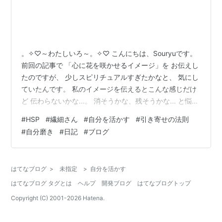
。✧♡～わたしいろ～。✧♡ こんにちは、Souryuです。
前回の記事で 「心に花を咲かせるイメージ」を お伝えし
たのですが、 少しスピリチュアルすぎたかなと、 気にし
ていたんです。 私のイメージを伝えるとこんな感じだけ
ど 伝わらないかな...。 消そうかな、残そうかな... と悩ん
でいたんです。 でも、私の伝えたかったこと 間違ってい
#
HSP
#
繊細さん
#
自分を活かす
#
引き寄せの法則
なかったんです☆彡 HSPさんて、人よりもいろいろ 考え
#
自分磨き
#
日記
#
ブログ
すぎてしまいますよね。 あったことを振り返って落ち込
んだり、 （こうなるんじゃないか） （こうなったらどう
しよう...） と未来のことまで想像して、 落ち込んでいま
はてなブログ
>
未指定
>
自分を活かす
せんか？ ※私はそうです。 この考えすぎが…
はてなブログ タグとは
ヘルプ
開発ブログ
はてなブログトップ
Copyright (C) 2001-
2026
Hatena.