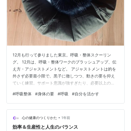
12月も行って参りました東京。呼吸・整体スクーリン
グ。 12月は、呼吸・整体ワークのブラッシュアップ、伝
え方・アジャストメントなど。 アジャストメントは的を
外さず必要最小限で。黒子に徹しつつ、動きの要を抑え
ていく練習。サポート意識が強すぎたり、必要以上のア
ジャストは逆に相手の動きの妨げとなり、かえって邪魔
#
呼吸整体
#
身体の要
#
呼吸
#
自分を活かす
になることも。相手の主体性を尊重し、相手を邪魔せず
迷わせず、どう心地良く動いてもらえるか。なかなかア
ジャストメントも奥深いです。 ブラッシュアップは腹部
•
疎通法とトータルコンディショニング。 腹部疎通法はい
心の健康のつくりかた
1年前
ろいろな動きに合わせて少し強めの呼吸を入れていく呼
効率＆生産性と人生のバランス