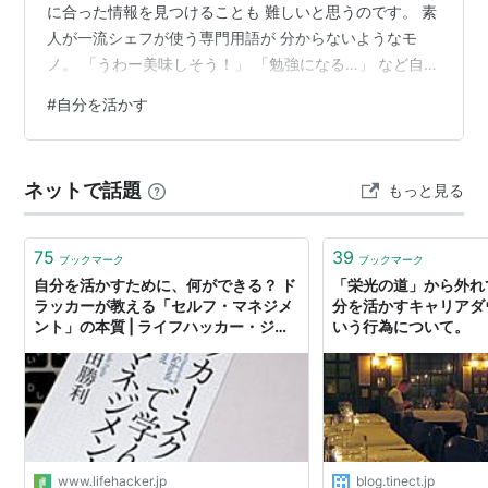
に合った情報を見つけることも 難しいと思うのです。 素
人が一流シェフが使う専門用語が 分からないようなモ
ノ。 「うわー美味しそう！」 「勉強になる…」 など自分
と比べない範囲で楽しめれば プラスになるけれど その違
#
自分を活かす
いを理解しないで 「どうして私は料理が下手なんだろ
う？」 と比べても仕方ないことで落ち込んだり 「自分に
は何が足りないのだろう？」 とない物ねだりをするよう
ネットで話題
もっと見る
な思考になると マイナスになって。 同じ『何が足りない
のか？』と思っても 現状で自分にできることを探すよう
に動けば プラス…
75
39
ブックマーク
ブックマーク
自分を活かすために、何ができる？ ド
「栄光の道」から外れ
ラッカーが教える「セルフ・マネジメ
分を活かすキャリアダ
ント」の本質 | ライフハッカー・ジャ
いう行為について。
パン
www.lifehacker.jp
blog.tinect.jp