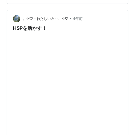
違う、 筋力も違いますし、 ボールを蹴る威力も高さも違
うなか、 日本の選手の皆さん、ここまで来れたことがす
ごいことだな〜〜と思います❣️❣️ そこは、チームの団結力
•
。✧♡～わたしいろ～。✧♡
4年前
だったり、 海外の…
HSPを活かす！