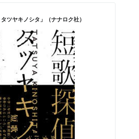
グ (107件) を見る
 タツヤキノシタ」（ナナロク社）
講談社
3
（ソフトカバー）
: 27回
 (24件) を見る
TAR
,荒木飛呂彦
集英社
19
ク
: 1,112回
グ (50件) を見る