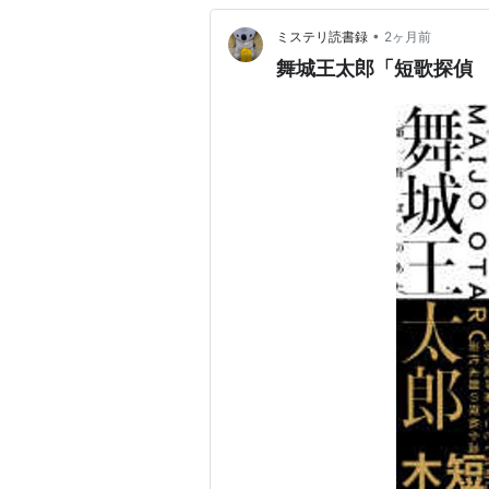
この商品を含むブロ
•
ミステリ読書録
2ヶ月前
舞城王太郎「短歌探偵
短篇五芒星
作者:
舞城王太郎
出版社/メーカー:
発売日:
2012/07/1
メディア:
単行本
購入
: 1人
クリック
この商品を含むブログ
JORGE JOES
作者:
舞城王太郎
出版社/メーカー:
発売日:
2012/09/
メディア:
単行本
購入
: 14人
クリッ
この商品を含むブロ