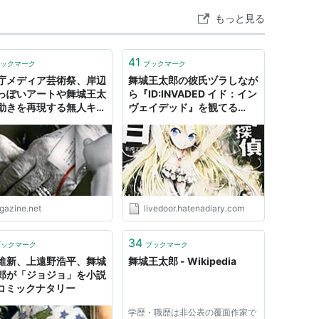
もっと見る
41
月号掲載。第15回三島由紀夫賞候補。
ックマーク
ブックマーク
庁メディア芸術祭、岸辺
舞城王太郎の彼氏ヅラしなが
っぽいアートや舞城王太
ら『ID:INVADED イド：イン
号掲載。 →
ISBN:4062113953
動きを再現する無人キー
ヴェイデッド』を観てる
 →
ISBN:4062113953
ドなどアート部門作品い
Part 1 - ゴールデンレトリバ
ろ
ー撫でたい
2月号掲載。
閣寺』が出てくる。』 2003年群像3月号掲載。
新潮6月号掲載。 →
ISBN:4104580023
3年群像7月号掲載。 →
ISBN:4062121131
igazine.net
livedoor.hatenadiary.com
新潮7月号掲載。 →
ISBN:4101186316
34
No.2掲載。
ブックマーク
ブックマーク
維新、上遠野浩平、舞城
舞城王太郎 - Wikipedia
ブレイン
』 2003年9月、ファウスト創刊号掲
郎が「ジョジョ」を小説
- コミックナタリー
2003年9月、ファウストフェスティバルにて配布された小
学歴・職歴は非公表の覆面作家で