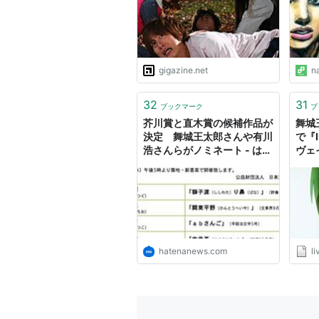
冊子に掲載。
『いーから皆密室本とかJDCとか
論。愛媛川十三名義。
『私たちは素晴らしい愛の愛の愛
gigazine.net
n
月号掲載。
『好き好き大好き超愛してる。』
32
31
ブックマーク
ブ
→
ISBN:4062125684
芥川賞と直木賞の候補作品が
舞城
決定 舞城王太郎さんや有川
で『I
『スクールアタック・シンドロー
浩さんらがノミネート - はて
ヴェ
→
ISBN:4104580023
なニュース
Par
『コールド・スナップ』 トム・ジ
ンレ
載。翻訳。
『パッキャラ魔道』 2004年群
『矢を止める五羽の梔鳥』 20
hatenanews.com
l
『petals』 2004年週刊ヤ
「週刊戸田恵梨香」のイメージ
『二郎』 2004年7月、ファウス
『駒月万紀子』 2004年7月、フ