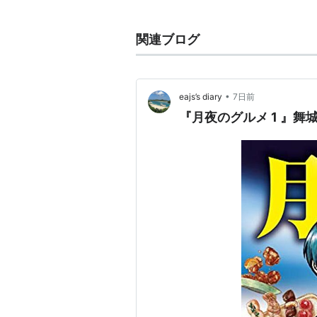
2003年5月、『阿修羅ガール』で
き大好き超愛してる。』が芥川賞に
関連ブログ
主にファウスト誌上で、漫画作品
三名義で、評論も発表している。
現在、
リアルコーヒー
のサイト及
•
eajs’s diary
7日前
している。→
http://www.realcoffee
『月夜のグルメ 1 』舞城 
2013年『美味しいシャワーヘッ
単行本/ノベルス/文庫
『
煙か土か食い物
』 （ノベルス
講談社、2004.12）
ISBN:40627
『
暗闇の中で子供
』 （ノベルス
『
世界は密室でできている。
』 
ISBN:4061822462
（文庫。講談
『
熊の場所
』 （単行本。講談社、
談社、2004.12）
ISBN:4061824