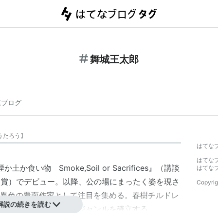
舞城王太郎
連ブログ
うたろう
】
はてな
はてな
か土か食い物 Smoke,Soil or Sacrifices』（講談
はてな
受賞）でデビュー。以降、公の場にまったく姿を現さ
Copyrig
異色の覆面作家として注目を集める。春樹チルドレ
解説の続きを読む
ら舞城ノワールというジャンルを確立する。