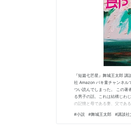
『ディスコ探偵水曜日 第三部 解
『ディスコ探偵水曜日 第三部 解決
阿修羅ガール (
作者:
舞城王太郎
出版社/メーカー:
発売日:
2005/04
メディア:
文庫
購入
: 6人
クリッ
この商品を含むブロ
『短篇七芒星』舞城王太郎 講談
社 Amazon バキ童チャン
つい読んでしまった。 この著
る男子の話。これは結構じわじ
好き好き大好き
の記憶と母である妻、父であ
作者:
舞城王太郎
が、確実に生活に片足がしっか
出版社/メーカー:
#
小説
#
舞城王太郎
#
講談社
かったけれど、この二つが特に
発売日:
2008/06
メディア:
文庫
じることを楽しめる一冊。 ◆
購入
: 14人
クリ