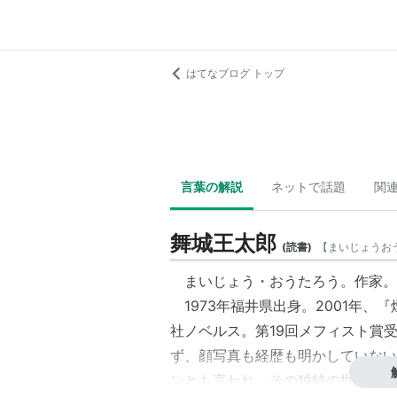
はてなブログ トップ
言葉の解説
ネットで話題
関
舞城王太郎
(
読書
)
【
まいじょうお
まいじょう・おうたろう。作家。
1973年
福井県出身
。2001年、『煙
社ノベルス。第19回
メフィスト賞
ず、顔写真も経歴も明かしていない
ンとも言われ、その独特の世界観か