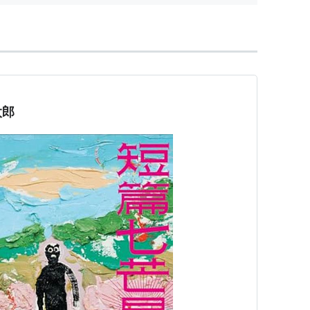
9月号掲載。 →
ISBN:4104580023
10月、制コレISM 03掲載。 →
ISBN:4081020515
ろし。 →
ISBN:4104580023
04年11月、ファウストVol.4に掲載。
』 2005年新潮5月号掲載。
太郎
NEW WORLD』 2005年5月、ファウストVol.5に掲載。
月号掲載。
ィスコ探偵水曜日 第二部―』2006年新潮1月号掲
12月22日号週刊新潮掲載。（「街の名は」に第三十三
トVol.6 SIDE-B掲載。
決と○ん○ん 第1章』2006年新潮9月号掲載。
決と○ん○ん 第2〜5章』2006年新潮10月号掲載。