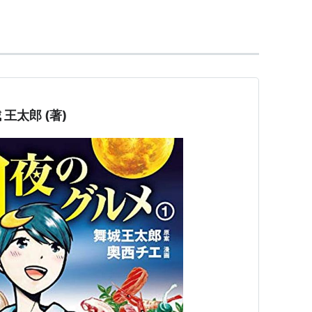
第16回三島由紀夫賞受賞。更に、2004年『好き好
ノミネート。
の執筆、海外作品の翻訳にも挑戦。更に、愛媛川十
びモーニング誌上において、映像作品の企画も発表
.jp/
王太郎 (著)
ド』が芥川賞にノミネート。
。講談社、2001.3）
ISBN:4061821725
（文庫。
4936X
。講談社、2001.9）
ISBN:4061822063
（ノベルス。講談社、2002.4）
社、2005.4）
ISBN:4062750678
2002.10）
ISBN:4062113953
（ノベルス。講
074
（文庫。講談社、2006.02）