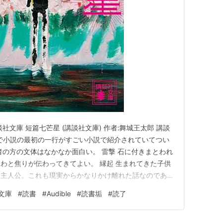
決と○ん○ん 第6〜7章』2006年新潮11月号掲載。
と○ん○ん 第8〜11章』2006年新潮12月号掲載。
新潮文庫)
新潮社
/24
ク
: 100回
グ (414件) を見る
社文庫 短篇七芒星 (講談社文庫) 作者:舞城王太郎 講談
ネルで小説の最初の一行がすごい小説で紹介されていてつい
者の方の文体はなかなか面白い。 雷撃 石に付きまとわれ
わと焦りが伝わってきてよい。 縁起 生まれてきた子供
超愛してる。 (講談社文庫)
る主人公。これも現実からかなりかけ離れた話なのである
り突っ込まれているところが味わい深い。 どれも面白
講談社
文庫
#
読書
#
Audible
#
読書垢
#
読了
印象に残った。 あらすじ自体もだけれど、文章から感
/13
短編…
ック
: 141回