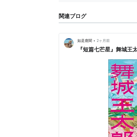
『みんな元気。』 2004年新潮
関連ブログ
『A Dragon Girl』 2004年
『Dead for Good』 書き下
『夜中に井戸がやってくる。』 20
•
如是鹿聞
2ヶ月前
『ディスコ探偵水曜日 第一部 梢
『短篇七芒星』舞城王
『BRAND NEW ME,BRAND 
漫画。
『SPEEDBOY!』2006年群像1
『ザ・パインハウス・デッド―デ
載。
『喜びは鳥になる。』2005年
回福井編として。掌編）
『めくるめく』2005年12月ファウス
『ディスコ探偵水曜日 第三部 解
『ディスコ探偵水曜日 第三部 解