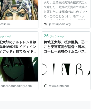
あり、三島由紀夫賞の授賞式にも
欠席した。同賞の受賞者で式典に
書いてみろって。』 2003年群像12月号掲載。評
欠席したのは舞城がはじめてであ
る（このことをうけ、モブ・ノリ
の愛の愛の愛の愛の中にいる。』 2003年群像12
オが『介護入門』で第131回芥川
atalie.mu
ja.wikipedia.org
龍之介賞を受賞した際の記者会見
で「どうも、舞城王太郎です」と
 2004年群像1月号掲載。第131回芥川賞候補。
挨拶した。後述の通り、同回の芥
25
ックマーク
ブックマーク
川賞では、本人も候補になって...
王太郎のチルドレン目線
舞城王太郎、桜井亜美、乙一
D:INVADED イド：イン
こと安達寛高が監督・脚本、
ム』 2004年新潮1月号掲載。
イデッド』観てる イド
コーヒー題材のオムニバス映
t 6（第13話） - ゴールデ
画 | CINRA
ョーンズ 2004年2月、ファウストVol.2掲
トリバー撫でたい
像5月号掲載。
04年新潮6月号掲載。 →
ISBN:4104580023
ivedoor.hatenadiary.com
www.cinra.net
ングジャンプNo.30特大号掲載。（センターグラビア
掌編として）
トvol.3掲載。イラストーリー。
ァウストVol.3掲載。