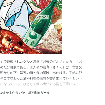
由紀夫賞受賞。（単行本。新潮社、2003.1）
、2005.4）
ISBN:4101186316
社、2003.4）
ISBN:406182306X
。講談社、2003.10）
ISBN:4062121131
（ノベ
4061824678
（単行本。講談社、2004.8）
講談社、2006.08）
ISBN:4061824945
（文
062760819
社、2004.10）
ISBN:4104580023
（文庫。新
！」で連載されたグルメ漫画『月夜のグルメ』から、「お
24
収めた分冊版である。主人公の朔良（さくら）は、亡き父
社BOX、2006.11）
ISBN:4062836033
月明かりの下、深夜の街へ食の冒険に出かける。手帖に記
』 （文庫。新潮社、2007.6）
、そこで味わった酒や料理の感想を書き加えていくという
骨になっている。ひとりで飲み食いする姿を丁寧に描くと
』の系譜に連なる作品だが、本作の場合、単に食を楽しむ
行本。新潮社、2008.7）
ISBN:4104580031
#
煙か土か食い物
#
阿修羅ガール
まだ知らない父」の面影を辿っていくという、もう一つの
行本。新潮社、2008.7）
ISBN:410458004X
な特徴である。 原案を手掛…
新潮社、2009.11）
ISBN:4104580058