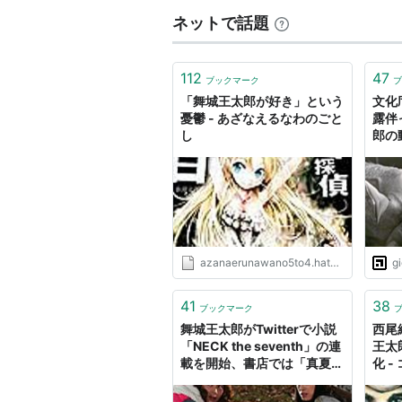
ネットで話題
掲載作品
112
47
『熊の場所』 2001年群像9
ブックマーク
ブ
→
ISBN:4062113953
「舞城王太郎が好き」という
文化
憂鬱 - あざなえるなわのごと
露伴
『バット男』 2002年群像2月
し
郎の
『ピコーン！』 書き下ろし。
ボー
ろい
『鼻クソご飯』 2002年群像1
『僕のお腹の中からはたぶん『金
『我が家のトトロ』 2003年
『山ん中の獅見朋成雄』 200
azanaerunawano5to4.hatenablog.com
g
『川を泳いで渡る蛇』 2003年
41
38
『W』 2003年6月、En-Taxi 
ブックマーク
舞城王太郎がTwitterで小説
西尾
『
ドリルホール・イン・マイ・
「NECK the seventh」の連
王太
載。 →
ISBN:4062125684
載を開始、書店では「真夏の
化 
MAIJO祭!!」も
『papa IN THE DOG』 