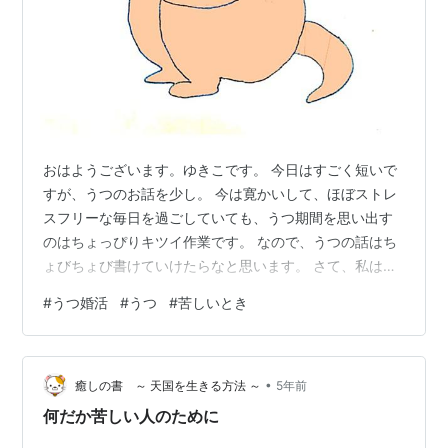
おはようございます。ゆきこです。 今日はすごく短いで
すが、うつのお話を少し。 今は寛かいして、ほぼストレ
スフリーな毎日を過ごしていても、うつ期間を思い出す
のはちょっぴりキツイ作業です。 なので、うつの話はち
ょびちょび書けていけたらなと思います。 さて、私はう
つ病期間中、大うつ期間が約2カ月ありました。 うつ病
#
うつ婚活
#
うつ
#
苦しいとき
と診断を受け、会社を休職した直後からになります。 正
直、この2カ月の記憶がありません。 私は小学生のとき
から基本的に日記をつけているのですが、ストレスを感
•
じだすと日記がプツッと途切れてしまいます。 社会人に
癒しの書 ～ 天国を生きる方法 ～
5年前
なってからは、ほとんど日記が書けていなかったので、
何だか苦しい人のために
記憶のない大うつ2カ月をどのように…