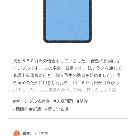
夫が５６０万円の借金をしていました。 借金の原因はギ
ャンブルです。 夫の場合、競艇です。 法テラスを通して
弁護士事務所に行き、個人再生の準備を始めました。 借
金返済のために用意したお金、約１６０万円が口座から
消えました。 夫に電話をかけ、記帳に行ったことを話す
と、すぐに電話を切られてしまいました。 以降、着信拒
#
ギャンブル依存症
#
夫婦問題
#
借金
否、ラインは既読が付かなくなり、ブロックをされてい
#
機能不全家族
#
苦しいとき
るようでした。 夫から１通のラインが届きました。 いろ
いろ書いてありましたが、要約すると、『今までありが
とう。探さないでください。』 翌朝になっても帰ってこ
なかったので、警察署で行方不明者届を出し、捜索して
•
遺書。
4年前