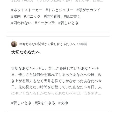
3200（Auto）（プログラムAE -1EV） 苦しい中、自室の
机の前の窓から無理してカメラを向けた１枚。またネッ
#
ネットストーカー
#
トムとジェリー
#
頭がオカシイ
トストーカーが煩く、自分は「トムとジェリー」のトム
#
脳内
#
パニック
#
訪問看護
#
紙に書く
であるなどと書いている。 ネットストーカーのことに頭
#
囚われない
#
イーケプラ
#
苦しいとき
が行ったのは、なぜか早朝の写真をアップすると「朝焼
けに感動した」などと私の感想を勝手に捏造して解説す
ることか…
•
幸せじゃない関係から愛し合うふたりへ
5年前
大切なあなたへ
大切なあなたへ 今日、苦しさを感じていたあなたへ今
日、優しさとは何かを忘れてしまったあなたへ今日、起
き上がる気力もなく天井を仰ぐしかなかったあなたへ今
日、先の見えない暗闇を彷徨っていたあなたへ今日、人
にキツく当たるしかなかったあなたへ今日、心を閉ざし
たあなたへ今日、泣いていたあなたへ 愛を生きた今日の
#
苦しいとき
#
愛を生きる
#
女神
あなたは素晴らしい たった今苦しく、愛ではないと思っ
たとしても愛なんです。 楽さを感じるためには、苦を感