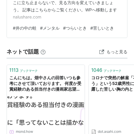
こに立ち止まらないで、見る方向を変えていきましょ
う。 記事はこちらからご覧ください。WPへ移動します
nalushare.com
#
井の中の蛙
#
メンタル
#
つらいとき
#
苦しいとき
ネットで話題
もっと見る
1113
1046
ブックマーク
ブックマーク
こんにちは。畑中さんの回答いつも参
コロナで突然の解雇「
考にさせて頂いております。 何度か受
う」という52歳男性
賞経験のある担当付きの漫画家志望で
露した苦しい胸の内と
す。 担当さんに「思ってないことは描
意」では乗り越えられ
かなくていい」と言われたのですが、
さ (1/4) 〈dot.〉｜AE
どうすればいいのか分かりません。私
ドット)
は今まで自分の好きじゃないことや思
ってないことを描いて受賞してきまし
た。読者のことを考えると、エンタメ
にするために自分の気持ちは無視して
mond.how
dot.asahi.com