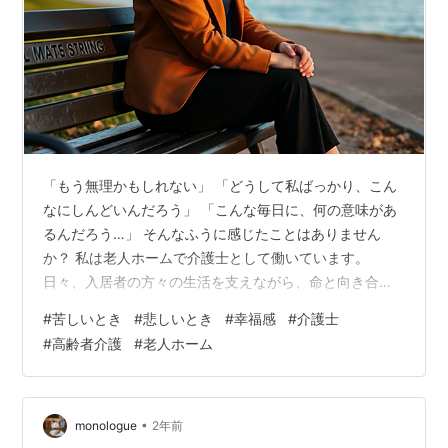
「もう無理かもしれない」 「どうして私ばっかり、こん
なにしんどいんだろう」 「こんな毎日に、何の意味があ
るんだろう…」 そんなふうに感じたことはありません
か？ 私は老人ホームで介護士として働いています。
日々、入居者の方々の生活を支えながら、命と向き合
い、人の弱さや尊さにふれる毎日です。 そんな日々のな
#
苦しいとき
#
悲しいとき
#
幸福感
#
介護士
かで、ふと立ち止まって考えることがあります。 「人は
#
高齢者介護
#
老人ホーム
苦しみのなかでも、ほんの少しの“幸せ”を感じることがで
きるのだ」と。 それは、大きな奇跡ではありません。誰
にでも起こりうる、小さくて静かな“幸せ”の気づきです。
この記事では、「苦しいときだって幸せは感じられる」
•
monologue
2年前