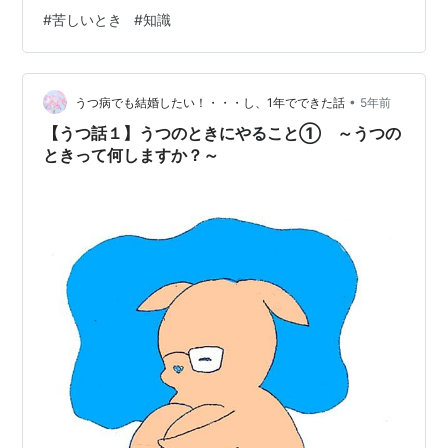
落ち着かせることが出来る。 I：息が乱れるぐらいの運動
#
苦しいとき
#
知識
をする 息が乱れるくらいの運動をする事で、 自然と呼吸
が深くなり、 脳に血流が行きやすくなり、 よく頭が働い
て落ち着きを取り戻せる。 I：呼吸に注目する ゆっくり
•
した呼吸は感情を落ち着かせる効果がある。 逆に早い呼
うつ病でも結婚したい！・・・し、1年でできた話
5年前
吸は感情が高ぶる。 P：筋肉を緩める 筋肉をリラックス
【うつ話１】うつのときにやること① ～うつの
させる…
ときって何しますか？～