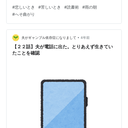
思いますが自信ないです。冒頭の言葉はそんなニュアン
#
悲しいとき
#
苦しいとき
#
読書術
#
雨の朝
スですね。 ところが、私はへそ曲がりなのか高校の頃、
#
へそ曲がり
どうにもやる気が出ない雨の朝中島みゆきさんの『雨が
空を捨てる日は』を聴いていたら二度と出かける気にな
らなくなりました。あの頃のみゆきさんの歌って「うら
みます」とか「生きていてもいいですか」とか将来は放
•
夫がギャンブル依存症になりまして
4年前
送コードに引っかかりそうな詞が多くて私の…
【２２話】夫が電話に出た。とりあえず生きてい
たことを確認