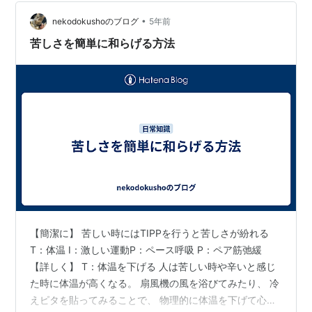
じなければ それが楽なのかがわからない優しさを与えた
•
いあなたは、優しくしないことで 居心地の悪さを感じ、
nekodokushoのブログ
5年前
優しさを取り戻そうと思える活動できることがどれだけ
苦しさを簡単に和らげる方法
の喜びであることか気付くためには 起き上…
【簡潔に】 苦しい時にはTIPPを行うと苦しさが紛れる
T：体温 I：激しい運動P：ペース呼吸 P：ペア筋弛緩
【詳しく】 T：体温を下げる 人は苦しい時や辛いと感じ
た時に体温が高くなる。 扇風機の風を浴びてみたり、 冷
えピタを貼ってみることで、 物理的に体温を下げて心を