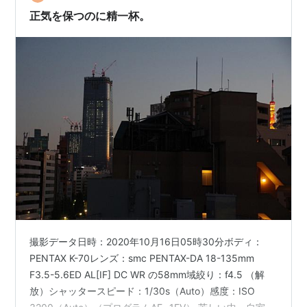
くれることになりました。 私は夫…
正気を保つのに精一杯。
撮影データ日時：2020年10月16日05時30分ボディ：
PENTAX K-70レンズ：smc PENTAX-DA 18-135mm
F3.5-5.6ED AL[IF] DC WR の58mm域絞り：f4.5 （解
放）シャッタースピード：1/30s（Auto）感度：ISO