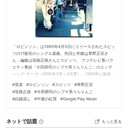
「ロビンソン」は1995年4月5日にリリースされたスピッ
ツの11枚目のシングル楽曲。作詞と作曲は草野正宗さ
ん，編曲は笹路正徳さんとスピッツ。 フジテレビ系バラ
エティ番組「今田耕司のシブヤ系うらりんご」のエンデ
ィング･テーマ（1995年3月～4月度），1996年に放送さ
れた長瀬智也さんと酒井美紀さんが主演したフジテレビ
#
音楽
#
ロビンソン
#
スピッツ
#
草野正宗
系TVドラマ「白線流し」の挿入歌（長野県松本市が舞
#
笹路正徳
#
今田耕司のシブヤ系うらりんご
台），2001年にキリンビバレッジ「午後の紅茶」TV
#
白線流し
#
午後の紅茶
#
Google Play Music
CM，2016年に「Google Play Music」CMソングなどに
使用されました。 youtu.be タイトルのロビンソンは歌詞
には一切出てくることはなく，これは草野さんが…
ネットで話題
もっと見る