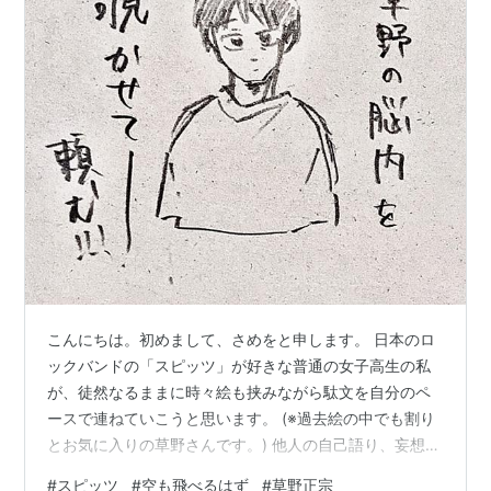
こんにちは。初めまして、さめをと申します。 日本のロ
ックバンドの「スピッツ」が好きな普通の女子高生の私
が、徒然なるままに時々絵も挟みながら駄文を自分のペ
ースで連ねていこうと思います。 (※過去絵の中でも割り
とお気に入りの草野さんです。) 他人の自己語り、妄想、
考察、、、あたりが苦手な方はここでブラウザバックを
#
スピッツ
#
空も飛べるはず
#
草野正宗