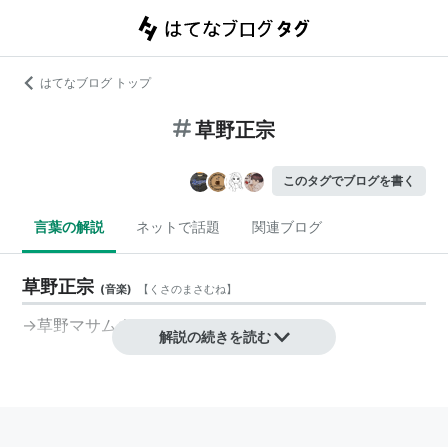
はてなブログ トップ
草野正宗
このタグでブログを書く
言葉の解説
ネットで話題
関連ブログ
草野正宗
(
音楽
)
【
くさのまさむね
】
→草野マサムネ
解説の続きを読む