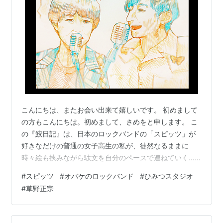
こんにちは、またお会い出来て嬉しいです。 初めまして
の方もこんにちは。初めまして、さめをと申します。 こ
の『鮫日記』は、日本のロックバンドの「スピッツ」が
好きなだけの普通の女子高生の私が、徒然なるままに
時々絵も挟みながら駄文を自分のペースで連ねていく…
といった趣旨のブログです。「日記」と名乗っているの
#
スピッツ
#
オバケのロックバンド
#
ひみつスタジオ
ですが、毎日投稿を目指しているものではなく、書きた
#
草野正宗
いときに書いて、自分のペースで投稿しています。 周り
の人より少しだけ日本語が好きな、スピッツオタクが綴
っているだけです。歌詞の考察・解釈を中心にするブロ