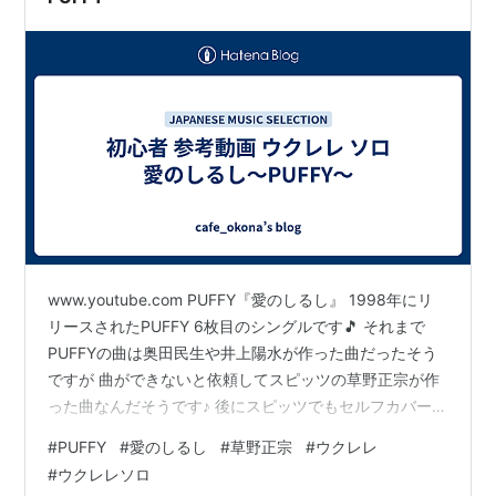
www.youtube.com PUFFY『愛のしるし』 1998年にリ
リースされたPUFFY 6枚目のシングルです🎵 それまで
PUFFYの曲は奥田民生や井上陽水が作った曲だったそう
ですが 曲ができないと依頼してスピッツの草野正宗が作
った曲なんだそうです♪ 後にスピッツでもセルフカバーし
ていますね🎵 資生堂のTISSのCMソングとして使われた
#
PUFFY
#
愛のしるし
#
草野正宗
#
ウクレレ
り 映画の「ウォーターボーイズ」で使われたりして 現在
#
ウクレレソロ
までに色んなところで 使われてる曲です♪ 2022年には