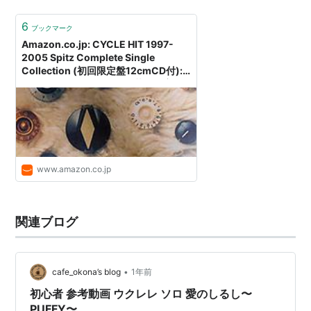
6
ブックマーク
Amazon.co.jp: CYCLE HIT 1997-
2005 Spitz Complete Single
Collection (初回限定盤12cmCD付):
スピッツ (アーティスト), 草野正宗 (そ
の他), スピッツ (その他), 笹路正徳 (そ
の他), 白井良明 (その他), 亀田誠治 (そ
の他), 棚谷祐一 (その他), 石田小吉 (そ
の他), クジヒロコ (その他): ミュージ
ック
www.amazon.co.jp
関連ブログ
•
cafe_okona’s blog
1年前
初心者 参考動画 ウクレレ ソロ 愛のしるし〜
PUFFY〜