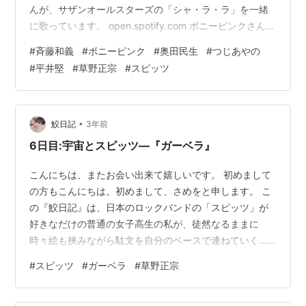
んが、サザンオールスターズの「シャ・ラ・ラ」を一緒
に歌っています。 open.spotify.com ボニーピンクさんと
斉藤和義さんが、サザンオールスターズの「真夏の果
#
斉藤和義
#
ボニーピンク
#
奥田民生
#
つじあやの
実」を一緒に歌っています。
#
平井堅
#
草野正宗
#
スピッツ
•
鮫日記
3年前
6日目:宇宙とスピッツ―『ガーベラ』
こんにちは、またお会い出来て嬉しいです。 初めまして
の方もこんにちは。初めまして、さめをと申します。 こ
の『鮫日記』は、日本のロックバンドの「スピッツ」が
好きなだけの普通の女子高生の私が、徒然なるままに
時々絵も挟みながら駄文を自分のペースで連ねていく…
といった趣旨のブログです。「日記」と名乗っているの
#
スピッツ
#
ガーベラ
#
草野正宗
ですが、毎日投稿を目指しているものではなく、書きた
いときに書いて、自分のペースで投稿しています。 周り
の人より少しだけ日本語が好きな、スピッツオタクが綴