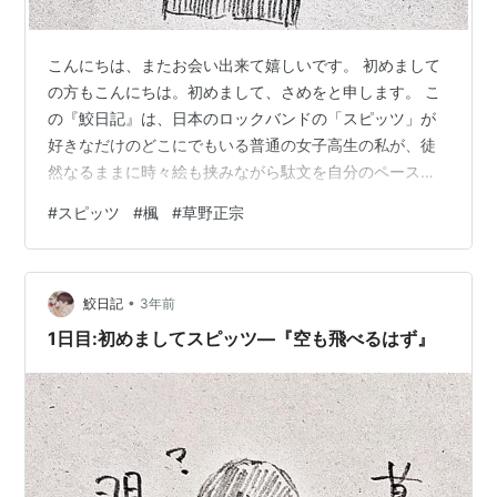
こんにちは、またお会い出来て嬉しいです。 初めまして
の方もこんにちは。初めまして、さめをと申します。 こ
の『鮫日記』は、日本のロックバンドの「スピッツ」が
好きなだけのどこにでもいる普通の女子高生の私が、徒
然なるままに時々絵も挟みながら駄文を自分のペースで
連ねていく…といった趣旨のブログです。「日記」と名
#
スピッツ
#
楓
#
草野正宗
乗っているのですが、毎日投稿を目指しているものでは
なく、書きたいときに書いて、自分のペースで投稿して
います。 前回のを読んで頂いた方には分かると思うんで
•
すが、当方、日本語オタクなので…歌詞の考察・解釈を
鮫日記
3年前
するブログではありません。日本語や日本文学を個人的
1日目:初めましてスピッツ―『空も飛べるはず』
に研究してる身として、「ここがすごいんだよ！…