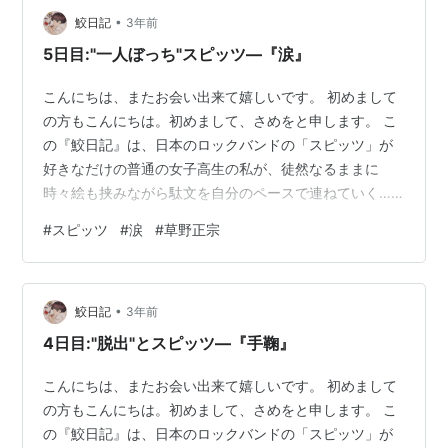
•
っているだけです。歌詞の考察・解釈を中心にするブロ
鮫日記
3年前
グではありません。日本語や日本文学を研究してる身(日
5日目:"一人ぼっち"スピッツ―『涙』
本文学・文化の比較研究を行うゼミに所属してい…
こんにちは、またお会い出来て嬉しいです。 初めまして
の方もこんにちは。初めまして、さめをと申します。 こ
の『鮫日記』は、日本のロックバンドの「スピッツ」が
好きなだけの普通の女子高生の私が、徒然なるままに
時々絵も挟みながら駄文を自分のペースで連ねていく…
といった趣旨のブログです。「日記」と名乗っているの
#
スピッツ
#
涙
#
草野正宗
ですが、毎日投稿を目指しているものではなく、書きた
いときに書いて、自分のペースで投稿しています。 周り
の人より少しだけ日本語が好きな、スピッツオタクが綴
•
っているだけです。歌詞の考察・解釈を中心にするブロ
鮫日記
3年前
グではありません。日本語や日本文学を研究してる身(日
4日目:"脱出"とスピッツ―『手鞠』
本文学・文化の比較研究を行うゼミに所属してい…
こんにちは、またお会い出来て嬉しいです。 初めまして
の方もこんにちは。初めまして、さめをと申します。 こ
の『鮫日記』は、日本のロックバンドの「スピッツ」が