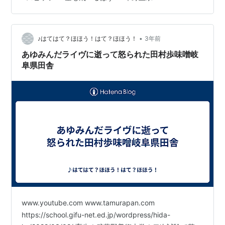
オススメします。 今回は、初めての投稿ということで私
とスピッツとの出会いとかそのあたりを… 私がスピッツ
と出会ったのは、忘れもしない2017年、小6。 小学校の
•
謎文化「今月のうた」に選ばれた―――『空も飛べるは
♪はてはて？ほほう！はて？ほほう！
3年前
ず』 ヤバい、思い出しただけで泣きそう。叶うことなら
あゆみんだライヴに逝って怒られた田村歩味噌岐
あの時の衝撃、もう一度喰らい…
阜県田舎
www.youtube.com www.tamurapan.com
https://school.gifu-net.ed.jp/wordpress/hida-