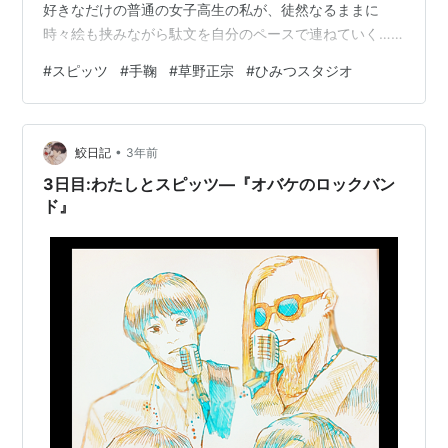
好きなだけの普通の女子高生の私が、徒然なるままに
時々絵も挟みながら駄文を自分のペースで連ねていく…
といった趣旨のブログです。「日記」と名乗っているの
#
スピッツ
#
手鞠
#
草野正宗
#
ひみつスタジオ
ですが、毎日投稿を目指しているものではなく、書きた
いときに書いて、自分のペースで投稿しています。 周り
の人より少しだけ日本語が好きな、スピッツオタクが綴
•
っているだけです。歌詞の考察・解釈を中心にするブロ
鮫日記
3年前
グではありません。日本語や日本文学を研究してる身(日
3日目:わたしとスピッツ―『オバケのロックバン
本文学・文化の比較研究を行うゼミに所属してい…
ド』