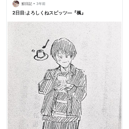
グではありません。日本語や日本文学を研究してる身(一
•
鮫日記
3年前
応、高校では日本文学・文化の比較研究を行うゼ…
2日目:よろしくねスピッツ―『楓』