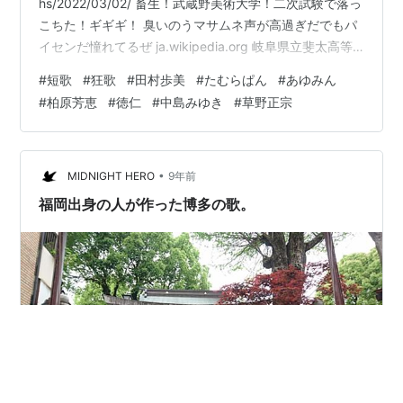
hs/2022/03/02/ 畜生！武蔵野美術大学！二次試験で落っ
こちた！ギギギ！ 臭いのうマサムネ声が高過ぎだでもパ
イセンだ憧れてるぜ ja.wikipedia.org 岐阜県立斐太高等
学校 https://is.gd/9gW6Cn www.youtube.com
#
短歌
#
狂歌
#
田村歩美
#
たむらぱん
#
あゆみん
www.youtube.com 桜がさ温暖化なのか知らんけど卒業
#
柏原芳恵
#
徳仁
#
中島みゆき
#
草野正宗
なんてどうでも良いぜ www.youtube.com
•
MIDNIGHT HERO
9年前
福岡出身の人が作った博多の歌。