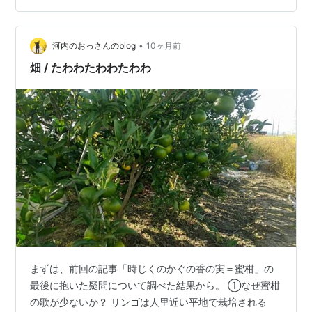
だったんですねΣ(ﾟДﾟ) キンモクセイはすでに散っていま
した・・・ オレンジの絨毯✨✨✨ ランキング参加中写
真・カメラ ランキング参加中gooからきました
•
河内のおっさんのblog
10ヶ月前
畑 / たわわたわわたわわ
まずは、前回の記事「時じくのかぐの香の実＝蜜柑」の
最後に抱いた疑問について調べた結果から。 ①なぜ蜜柑
の歌が少ないか？ リンゴは人里近い平地で栽培される