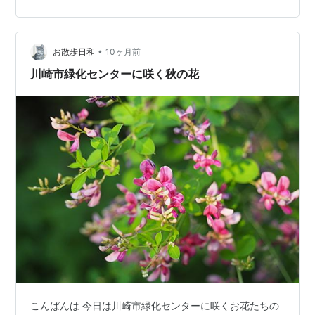
（火）１８．５℃、８日（水）２３．４℃、で本日、９
日（木）は最高気温が１５℃の予想です。ようやっと秋
の訪れのようです。利尻山に続き、旭岳でも初冠雪とな
•
りました。 ６日（月）に訪れた、創成川公園です。 場所
お散歩日和
10ヶ月前
は、スノーリングのところです。 スズランが赤い実をつ
川崎市緑化センターに咲く秋の花
け、萩の花が咲いていました。 そして、テレビ…
こんばんは 今日は川崎市緑化センターに咲くお花たちの