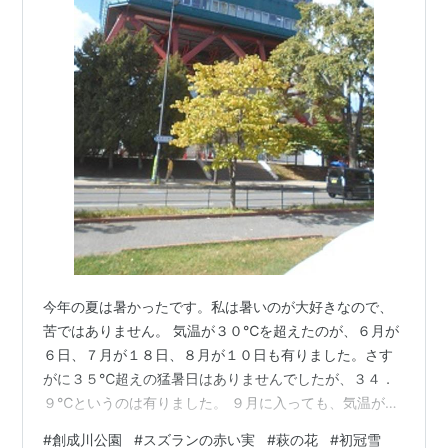
今年の夏は暑かったです。私は暑いのが大好きなので、
苦ではありません。 気温が３０℃を超えたのが、６月が
６日、７月が１８日、８月が１０日も有りました。さす
がに３５℃超えの猛暑日はありませんでしたが、３４．
９℃というのは有りました。 ９月に入っても、気温が高
かったです。１０月６日（月）が１９．１℃、７日
#
創成川公園
#
スズランの赤い実
#
萩の花
#
初冠雪