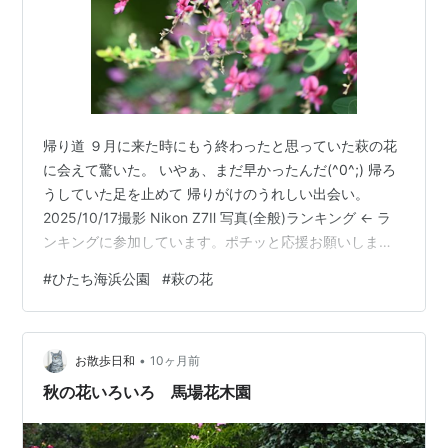
帰り道 ９月に来た時にもう終わったと思っていた萩の花
に会えて驚いた。 いやぁ、まだ早かったんだ(^0^;) 帰ろ
うしていた足を止めて 帰りがけのうれしい出会い。
2025/10/17撮影 Nikon Z7Ⅱ 写真(全般)ランキング ← ラ
ンキングに参加しています。ポチッと応援お願いしま
す。 にほんブログ村← 村にもポチッと応援お願いしま
#
ひたち海浜公園
#
萩の花
す。
•
お散歩日和
10ヶ月前
秋の花いろいろ 馬場花木園