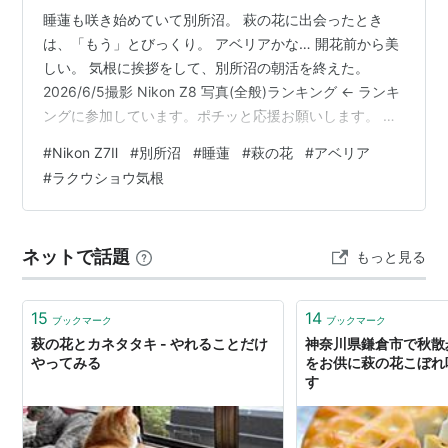
睡蓮も咲き始めていて別所沼。 萩の花に出会ったとき
は、「もう」とびっくり。 アベリアかな… 開花前から美
しい。 気根に挨拶をして、別所沼の朝活を終えた。
2026/6/5撮影 Nikon Z8 写真(全般)ランキング ← ランキ
ングに参加しています。ポチッと応援お願いします。 に
ほんブログ村← 村にもポチッと応援お願いします。
#
Nikon Z7Ⅱ
#
別所沼
#
睡蓮
#
萩の花
#
アベリア
#
ラクウショウ気根
ネットで話題
もっと見る
15
14
ブックマーク
ブックマーク
萩の花とカネタタキ - やれることだけ
神奈川県鎌倉市で秋散
やってみる
をお供に萩の花こぼれ
す