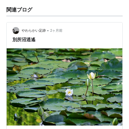
関連ブログ
•
やわらかい足跡
2ヶ月前
別所沼逍遙