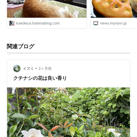
kaedeya.hatenablog.com
news.mynavi.jp
関連ブログ
•
イズミ
2ヶ月前
クチナシの花は良い香り