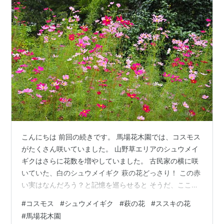
こんにちは 前回の続きです。 馬場花木園では、コスモス
がたくさん咲いていました。 山野草エリアのシュウメイ
ギクはさらに花数を増やしていました。 古民家の横に咲
いていた、白のシュウメイギク 萩の花どっさり！ この赤
い実はなんだろう？と記憶を巡らせると そうだ、ここに
はヤマボウシが咲いていたっけ！ 赤くて可愛い？実です
#
コスモス
#
シュウメイギク
#
萩の花
#
ススキの花
ね。 ススキ 写真を撮った時は気づかなかったんですが
#
馬場花木園
ススキの穂に垂れ下がっている黄色いものは ススキの花