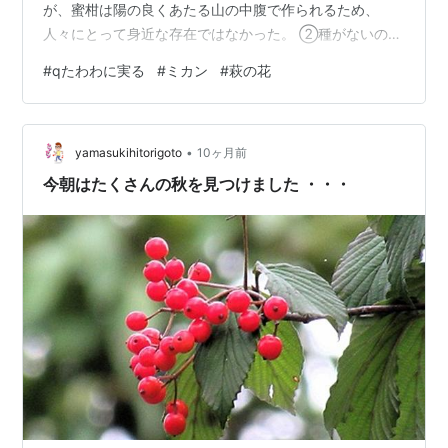
が、蜜柑は陽の良くあたる山の中腹で作られるため、
人々にとって身近な存在ではなかった。 ②種がないの
に、どのようにして苗木を増やしたのか？ 他の木を台木
#
qたわわに実る
#
ミカン
#
萩の花
にして接ぎ木で増やした。 ③日本独自の蜜柑の品種なの
に、なぜ「温州」という中国の地名を付けたのか？ 温州
蜜柑と言い出したのは江戸時代からで、その頃は漢文読
•
みの名の方が権威があった。 さて、我が畑にも二本の蜜
yamasukihitorigoto
10ヶ月前
柑の樹がある。両方とも温州蜜柑で、そのうちの一本
今朝はたくさんの秋を見つけました ・・・
が、五年目にしてたわわに実をつけた。 ことわ…