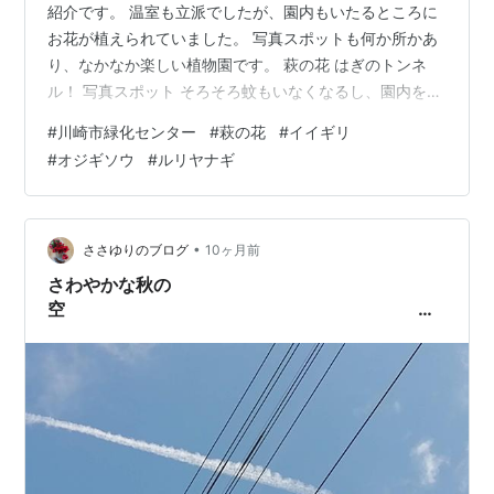
紹介です。 温室も立派でしたが、園内もいたるところに
お花が植えられていました。 写真スポットも何か所かあ
り、なかなか楽しい植物園です。 萩の花 はぎのトンネ
ル！ 写真スポット そろそろ蚊もいなくなるし、園内をの
んびりお散歩するにはいい季節です♪ ハツユキソウとジニ
#
川崎市緑化センター
#
萩の花
#
イイギリ
ア シコンノボタン アメリカノウゼンカズラ ルリヤナギ
#
オジギソウ
#
ルリヤナギ
オジギソウ 水撒き直後のニチニチソウ しずくがメチャク
チャきれい°˖✧◝(⁰▿⁰)◜✧˖° ジニア センニチコウ 正門を入
ってすぐには、大きなイイギリの木がありました。 たく
さんの実が生っています。 春夏秋冬楽しめそうな植物園
•
ささゆりのブログ
10ヶ月前
…
さわやかな秋の
空
のぶどうや萩
の花