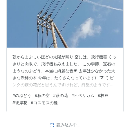
朝からまぶしいほどの太陽が照り 空には、飛行機雲 くっ
きりと肉眼で、飛行機もみえました。 この季節、宝石の
ようなのぶどう、本当に綺麗な色💗 去年は少なかった大
きな渋柿の木 今年は、たくさんなっています(⌒∇⌒) ピ
ンクの萩の花だと思うんですけれど、終盤のようです。
うちにあるヒペリカムじゃないかなあ～似ています。 立
#
のぶどう
#
秋の空
#
萩の花
#
ヒペリカム
#
枝豆
派な枝豆が育っていましたよ～ 彼岸花も、見納めかな💗
#
彼岸花
#
コスモスの種
夕べ、サイトで素敵な切り紙の作品を見ていて 鳥を上手
に組み合わせていました。 その鳥の形に似ています。 こ
の落ち葉を、貼り付けようと持って帰りましたが 丸まっ
てしまいました💦 ピンクのコスモスの種を、少し拝借。
•
ちょっとCofee breakしませんか？
10ヶ月前