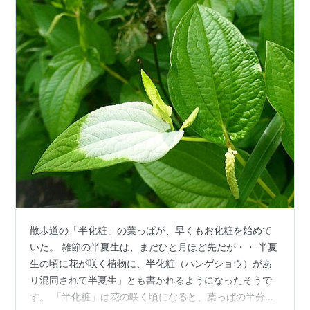
散歩道の「半化粧」の葉っぱが、早くもお化粧を始めて
いた。 雑節の半夏生は、まだひと月ほど先だが・・ 半夏
生の頃に花が咲く植物に、半化粧（ハンゲショウ）があ
り混同されて半夏生」とも書かれるようになったそうで
す。 「半化粧」は花の咲く頃になると、葉っぱの半分だ