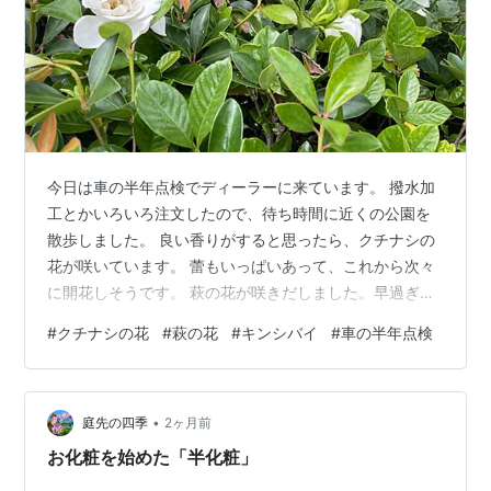
今日は車の半年点検でディーラーに来ています。 撥水加
工とかいろいろ注文したので、待ち時間に近くの公園を
散歩しました。 良い香りがすると思ったら、クチナシの
花が咲いています。 蕾もいっぱいあって、これから次々
に開花しそうです。 萩の花が咲きだしました。早過ぎじ
ゃないかい？ かわいいキンシバイも咲いていました。 に
#
クチナシの花
#
萩の花
#
キンシバイ
#
車の半年点検
ほんブログ村 にほんブログ村 フレンチ・ブルドッグラン
キング 拍手ボタン ランキング参加中gooからきました
•
庭先の四季
2ヶ月前
お化粧を始めた「半化粧」