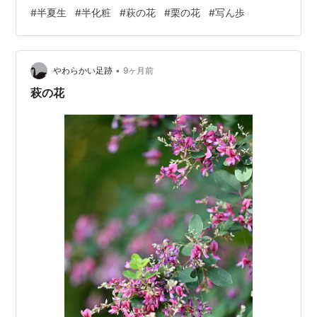
けが、白粉を塗ってお化粧したように真っ白になり、花
#
半夏生
#
半化粧
#
萩の花
#
栗の花
#
写ん歩
は地味な穂で 葉っぱの方がよほど目立ちます。 早くもお
化粧を始めた半化粧の葉。 虫媒花の半化粧は、あまり目
立たない花の代わりに、この真っ白にお化粧して目立つ
•
葉っぱの方で虫たちをおびき寄せているそうです。 半化
やわらかい足跡
9ヶ月前
粧は花が咲き終わる夏の盛り頃になると・・ 虫を呼びよ
萩の花
せて受粉する必要もなくなるのでお化…