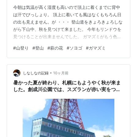
今朝は気温が高く湿度も高いので頂上に着くまでに背中
は汗でびっしょり。 頂上に着いても風はなくもちろん日
の出も見えません。が ・・・ 登山道をきょろきょろしな
がら下山中、秋を見つけて来ました。 今年もリンドウを
見つけることが出来ませんでした。 ガマズミがもう色づ
いています ハギの花 あちこちに咲いています シラヤマ
#
山登り
#
登山
#
萩の花
#
ソヨゴ
#
ガマズミ
ギク ソヨゴ ナツハゼ？ ナツハゼの実？ レンズアプリで
調べるとハナナガムチヘビ？ 天気なら日の出が見える東
の空 天下台山頂上
•
しなしなの記録
10ヶ月前
暑かった夏が終わり、札幌にもようやく秋が来ま
した。創成川公園では、スズランが赤い実をつ
け、萩の花が咲き、木の葉が色づき出しました