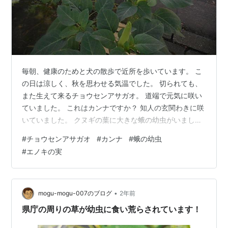
毎朝、健康のためと犬の散歩で近所を歩いています。 こ
の日は涼しく、秋を思わせる気温でした。 切られても、
また生えて来るチョウセンアサガオ。 道端で元気に咲い
ていました。 これはカンナですか？ 知人の玄関わきに咲
いていました。 クヌギの葉に大きな蛾の幼虫がいまし
た。それも三匹。 チャドクガに似ていますが、顔が黒い
#
チョウセンアサガオ
#
カンナ
#
蛾の幼虫
し体の模様が違いますねー。 体長は 6㎝ほどありまし
#
エノキの実
た。まだ名前が特定できません。 これはエノキの実。 甘
いので、さっそく蟻がたかっています。 散歩している
と、いろいろなものに出会います。 だから楽しい!
•
mogu-mogu-007のブログ
2年前
県庁の周りの草が幼虫に食い荒らされています！