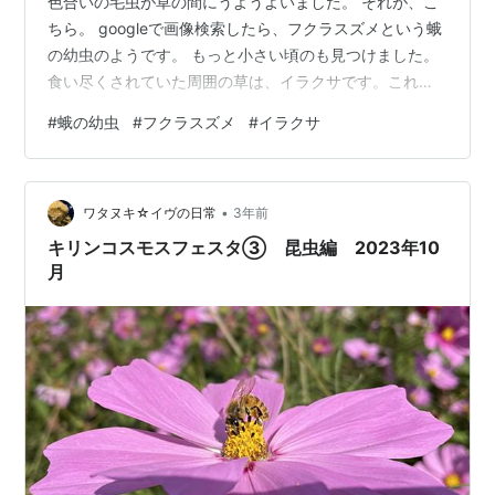
色合いの毛虫が草の間にうようよいました。 それが、こ
ちら。 googleで画像検索したら、フクラスズメという蛾
の幼虫のようです。 もっと小さい頃のも見つけました。
食い尽くされていた周囲の草は、イラクサです。これも
調べてみて、イラクサだと知りました。青しそに似てい
#
蛾の幼虫
#
フクラスズメ
#
イラクサ
ます。トゲトゲがあってそのトゲの根元にかゆみを引き
起こすヒスタミンなどが含まれているそうです。蕁麻疹
の名前の由来になった草らしい。 うっかり触らなくて良
•
かったです。 幼虫は派手な色でなかなかキュートだけ
ワタヌキ☆イヴの日常
3年前
ど、成虫の蛾は地味ですね。 Wikipediaから引用 さて、
キリンコスモスフェスタ③ 昆虫編 2023年10
本日の前橋市は最高気温…
月