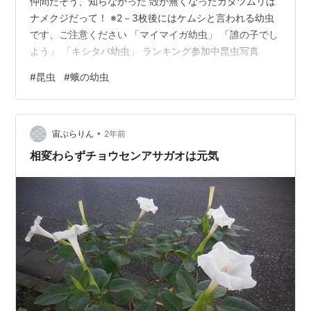
仲間だそう、知らなかった 殻が無くなったカタツムリは
ナメクジだって！ ※2－3枚後にはケムシと言われる幼虫
です、ご注意ください 「マイマイガ幼虫」 「誰の子でし
よう」 「キシタバ幼虫」 ランキング参加中昆虫写真
#
昆虫
#
蛾の幼虫
•
宙ぶらりん
2年前
相変わらずチョウセンアサガオは元気