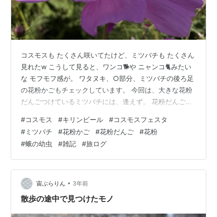
コスモスも たくさん咲いてたけど、ミツバチも たくさん
見れたw こうして見ると、ワンコ🐕や ニャンコ🐈みたい
な モフモフ感が。 ワタヌキ、○部分、ミツバチの後ろ足
の花粉かごもチェックしています。 今回は、大きな花粉
だんごつけているミツバチには、逢えず。 花粉だんご：
大切な栄養源で、巣房に貯えられて保存食となります。
#
コスモス
#
キリンビール
#
コスモスフェスタ
コスモスの花の上にいたのは、ミツバチだけではなく
#
ミツバチ
#
花粉かご
#
花粉だんご
#
花粉
て、蛾の幼虫もいたけど識別できず。 オオタバコガの幼
#
蛾の幼虫
#
雑記
#
旅ログ
虫？ ワンクッション、ミツバチ画像はさみます↓ 次、⚠️
幼虫画像出ます⚠️ ムシャムシャ、はらぺこ幼虫w 楽天
ROOMも始めました↓ room.rakuten.co.jp にほんブロ…
•
宙ぶらりん
3年前
散歩の途中で見つけたモノ