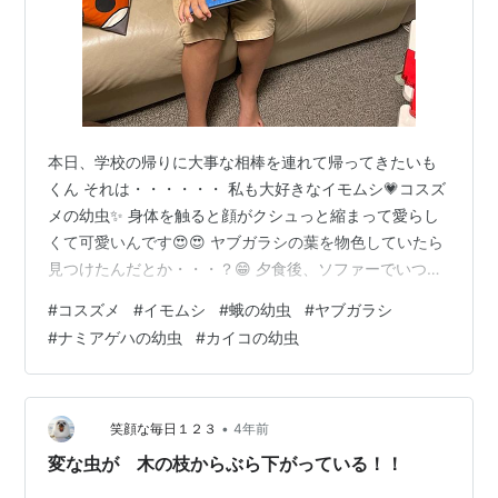
本日、学校の帰りに大事な相棒を連れて帰ってきたいも
くん それは・・・・・・ 私も大好きなイモムシ💗コスズ
メの幼虫✨ 身体を触ると顔がクシュっと縮まって愛らし
くて可愛いんです😍😍 ヤブガラシの葉を物色していたら
見つけたんだとか・・・？😁 夕食後、ソファーでいつま
でもタブレットでゲーム作りをしているので 「そろそろ
#
コスズメ
#
イモムシ
#
蛾の幼虫
#
ヤブガラシ
タブレット終わりにしてお風呂入ってー」と声を掛ける
#
ナミアゲハの幼虫
#
カイコの幼虫
と 「何で～？！」 「今コスズメちゃんと大切なプライベ
ートタイム中なんだから邪魔しないでよ」 っ
て・・・・・ ・・・何がプライベートタイムよ・・・(￣
▽￣;) ・・・隣に置いてるだけじゃない・・・(-_-;)
•
笑顔な毎日１２３
4年前
・・・声を掛けたら慌てて触っ…
変な虫が 木の枝からぶら下がっている！！