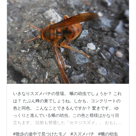
いきなりスズメバチの登場。 蛾の幼虫でしょうか？ これ
は？ たぶん蜂の巣でしょうね。しかも、コンクリートの
色と同色。 こんなことできるんですか？ 驚きです。 ゆ
っくりと進んでいる蛾の幼虫。この色と模様はかなり目
立ちます。 以前も登場した「セスジスズメ」。 おもしろ
いのは、前に進むたびに、アンテナのような尾状突起が
#
散歩の途中で見つけたモノ
#
スズメバチ
#
蛾の幼虫