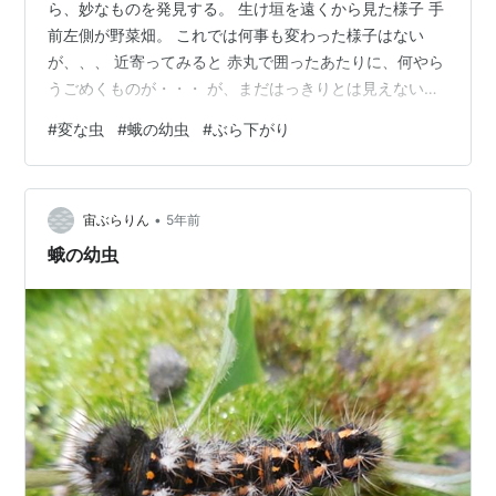
ら、妙なものを発見する。 生け垣を遠くから見た様子 手
前左側が野菜畑。 これでは何事も変わった様子はない
が、、、 近寄ってみると 赤丸で囲ったあたりに、何やら
うごめくものが・・・ が、まだはっきりとは見えない。
もっと近寄ってみると、 一匹の虫が、紅カナメの枝か
#
変な虫
#
蛾の幼虫
#
ぶら下がり
ら、１本の糸で、ぶら下がっているのである。 （糸は細
すぎて、近距離でないと見えない） 別の場所のコンクリ
ートの上まで降りてきた仲間の虫の様子 なんか、蛾か何
•
かの幼虫と思われるが、何だろう？？ これだけでは、雰
宙ぶらりん
5年前
囲気が伝わらないので、動画を貼っておく。 一匹だけか
蛾の幼虫
と思ったら、その上にも、もう一…