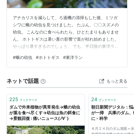
アナカリスを減らして、ろ過機の清掃もした後、ミツガ
シワに蛾の幼虫を見つけました。 たぶん、〇〇スズメの
幼虫。 こんなのに食べられたら、ひとたまりもありませ
ん。 ホトトギスは暑い夏の影響で葉が枯れ始めました。
やっぱり暑すぎるのでしょう。 でも、半日陰の東洋ラン
はスクスクと育っています。 鉢植えも水加減や日当たり
#
蛾の幼虫
#
ホトトギス
#
東洋ラン
加減がいいのかもしれません。 エアコンの効きをよくす
るために雨戸を閉めました。 今時の大きな窓のある家は
窓から熱気が伝わってしまいます。 まずは外からの熱の
ネットで話題
もっと見る
伝わりを防ぐことが大事。 雨戸を閉めてしまうと、朝日
が感じられず目覚めが心配ですが、暑さには勝てませ
ん。 でも、涼しい朝を迎えました…
225
24
ブックマーク
ブックマーク
ダムで外来植物が異常発生→蛾の幼虫
朝日新聞デジタル：悩
が葉を食べ尽くす→幼虫は魚の餌食に
が一掃 兵庫のダム、
→景観回復 : 痛いニュース(ﾉ∀`)
に - 科学
８月２４日のダム湖面＝