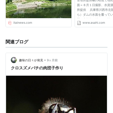
管理所提供蛾の幼虫で埋
面＝８月１日撮影、水資
所提供 兵庫県川西市北
ら）ダムの水面を覆って
夏、突然姿を消した。蛾
itainews.com
www.asahi.com
発生し、食い尽くしてし
幼虫も成虫になる前...
関連ブログ
•
趣味の日々が発見
9ヶ月前
クロスズメバチの肉団子作り