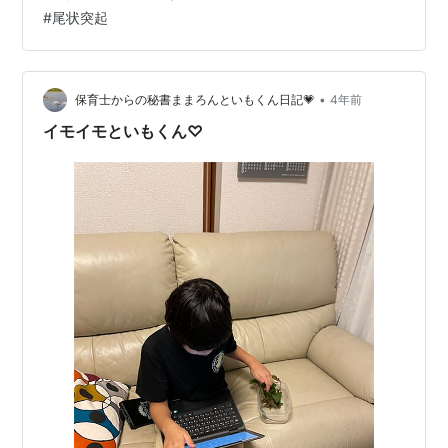
ピョコピョコと動く事。 この動く突起で敵の目を欺くの
#
尾状突起
かもしれません。
•
保育士からの秘書ままろんといもくん日記💗
4年前
イモイモといもくん♡