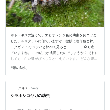
ホトトギスの近くで、黒とオレンジ色の幼虫を見つけま
した。ルリタテハに似ていますが、微妙に違う色と棘。
ドクガ？ ルリタテハと比べて見ると・・・・、全く違っ
ていますね。 この幼虫が成長したのでしょうか？ それに
しても、白い棘がびっしりと生えています。 どんな蛾に
なるのか楽しみでもありますが、さすがに飼育は出来な
#
蛾の幼虫
いので、そのままにしておきました。
•
虫暮れ
5年前
シラホシコヤガの幼虫