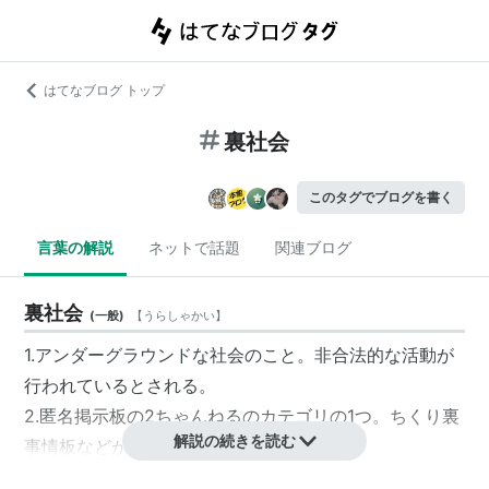
はてなブログ トップ
裏社会
このタグでブログを書く
言葉の解説
ネットで話題
関連ブログ
裏社会
(
一般
)
【
うらしゃかい
】
1.アンダーグラウンドな社会のこと。非合法的な活動が
行われているとされる。
2.匿名掲示板の2ちゃんねるのカテゴリの1つ。ちくり裏
解説の続きを読む
事情板などがある。