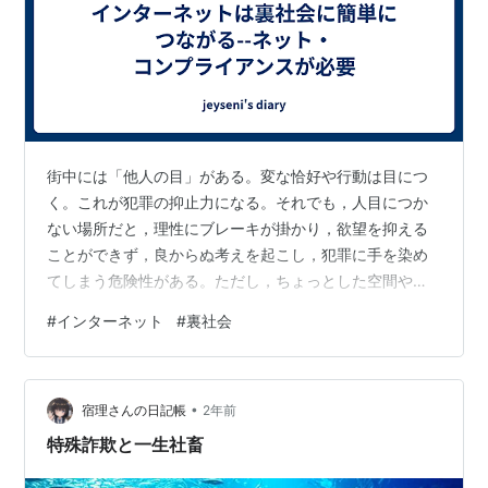
街中には「他人の目」がある。変な恰好や行動は目につ
く。これが犯罪の抑止力になる。それでも，人目につか
ない場所だと，理性にブレーキが掛かり，欲望を抑える
ことができず，良からぬ考えを起こし，犯罪に手を染め
てしまう危険性がある。ただし，ちょっとした空間や時
間のギャップがあることで，ふと我に返って現実に立ち
#
インターネット
#
裏社会
向かうチャンスが残されている。 しかし，インターネッ
トの世界には，こうした歯止めが掛かりにくい性質があ
る。「他人の目」もなく，しかも反射的にクリックして
•
しまうことで，後戻りができなくなる。我に返った時に
宿理さんの日記帳
2年前
は，すでに犯罪の道に入り込んでしまっている可能性が
特殊詐欺と一生社畜
ある。 しかも，現実の世界ではありえないほど甘い…