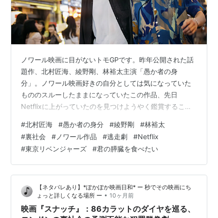
ノワール映画に目がないトモGPです。昨年公開された話
題作、北村匠海、綾野剛、林裕太主演「愚か者の身
分」。ノワール映画好きの自分としては気になっていた
もののスルーしたままになっていたこの作品、先日
Netflixに上がっていたのを見つけようやく鑑賞すること
ができました。想像以上にヒリヒリした内容もさること
#
北村匠海
#
愚か者の身分
#
綾野剛
#
林裕太
ながら、とにかく驚いたのが主演の北村匠海の素晴らし
#
裏社会
#
ノワール作品
#
逃走劇
#
Netflix
すぎる演技でした。というわけで今回は、キラキラ王子
#
東京リベンジャーズ
#
君の膵臓を食べたい
の印象が強かった北村匠海が今作で見せた闇とも言え
る”新しい顔”の魅力についてお届けしたいと思います。
俳優 北村匠海が演じる絶望の美学 ”北村匠海”という名前
【ネタバレあり】*ぽかぽか映画日和* ー 秒でその映画にち
を聞いて、皆さんがが真っ先に思い浮かべる…
•
ょっと詳しくなる場所 ー
10ヶ月前
映画『スナッチ』：86カラットのダイヤを巡る、