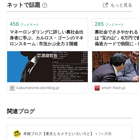
ネットで話題
もっと見る
去の役割から自由にしてくれるとは限りません。 引退
は、自分の中で終わらせるだけでは成立しません。過去
を知る人々、敵、契約、記憶が残り、再び昔の自分へ…
456
285
ブックマーク
ブックマーク
マネーロンダリングに詳しい裏社会出
裏社会でささやかれる
身者に学ぶ、カルロス・ゴーンのマネ
は “宝の山”」8万円
ロンスキーム : 市況かぶ全力２階建
偽造カードで病院に - Sm
スマフラ[光文社週刊誌
kabumatome.doorblog.jp
smart-flash.jp
関連ブログ
•
本能ブログ【東京とカメラといろいろと】
1ヶ月前