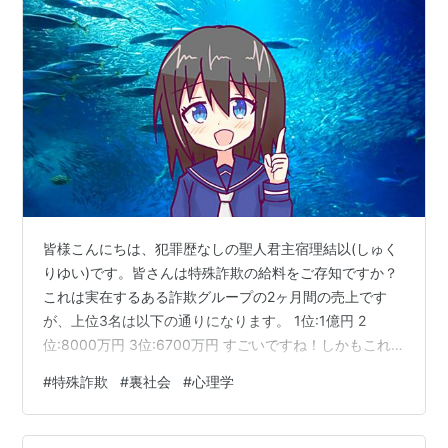
皆様こんにちは、犯罪歴なしの聖人君主宿理結以(しゅく
りゆい)です。皆さんは特殊詐欺の給料をご存知ですか？
これは実在するある詐欺グループの2ヶ月間の売上です
が、上位3名は以下の通りになります。 1位:1億円 2
位:8000万円 3位:6700万円 すごいですね！しかもこれ
らは違法な売上で確定申告などしないのでそのまま手取
#
特殊詐欺
#
裏社会
#
心理学
りになります。さらにこの違法な仕事を半年間続けたら
以下の通りになります。 1位:6億円 2位:2億4000万円 3
位:2億100万円 単純に3倍しただけですが、これを見ると