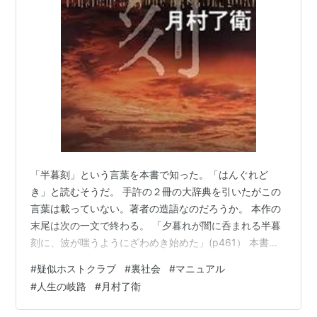
「半暮刻」という言葉を本書で知った。「はんぐれど
き」と読むそうだ。 手許の２冊の大辞典を引いたがこの
言葉は載っていない。著者の造語なのだろうか。 本作の
末尾は次の一文で終わる。 「夕暮れが闇に呑まれる半暮
刻に、波が嗤うようにざわめき始めた」(p461） 本書の
タイトルはここに由来するようだ。 単行本が 2023年10
#
疑似ホストクラブ
#
裏社会
#
マニュアル
月に刊行された。 『カタラ』は新宿にある表向き会員制
#
人生の岐路
#
月村了衛
クラブということになっている別世界。 そこが最初の舞
台となる。「カタラ」はギリシャ語で「呪い」という意