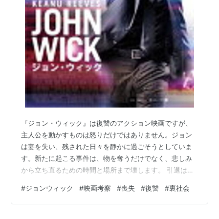
『ジョン・ウィック』は復讐のアクション映画ですが、
主人公を動かすものは怒りだけではありません。ジョン
は妻を失い、残された日々を静かに過ごそうとしていま
す。新たに起こる事件は、物を奪うだけでなく、悲しみ
から立ち直るための時間と場所まで壊します。 引退は過
去を消すことではない ジョンは殺し屋を辞めています
#
ジョンウィック
#
映画考察
#
喪失
#
復讐
#
裏社会
が、過去の技術や評判が消えたわけではありません。一
般の生活へ戻ろうとしても、裏社会の人々は彼を以前の
姿で覚えています。本人が変わろうとしても、周囲が過