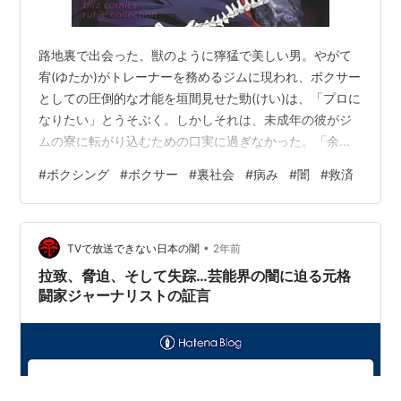
路地裏で出会った、獣のように獰猛で美しい男。やがて
宥(ゆたか)がトレーナーを務めるジムに現われ、ボクサー
としての圧倒的な才能を垣間見せた勁(けい)は、「プロに
なりたい」とうそぶく。しかしそれは、未成年の彼がジ
ムの寮に転がり込むための口実に過ぎなかった。「余計
な口出しするなら、あんたの秘密をバラす」と脅し、宥
#
ボクシング
#
ボクサー
#
裏社会
#
病み
#
闇
#
救済
の身体を要求する勁。しかしその瞳は欲望に曇ることな
く、どこまでも澄んでいて…。ふたつの魂の邂逅と宿命
の物語。 上・中・下巻、骨太の１冊！ それぞれの巻に副
•
題がついています。 上巻、「白い獣の、聞こえぬ声の、
TVで放送できない日本の闇
2年前
見えない温度の」 中巻、「赤い桎梏の、約束の場所の、
拉致、脅迫、そして失踪…芸能界の闇に迫る元格
臨んだ十字架の」 下巻、「薄紅めく…
闘家ジャーナリストの証言