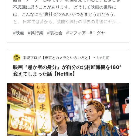
不思議に思うことがあります。 どうして映画の世界に
は、こんなにも“裏社会”の匂いがつきまとうのだろう、
と。 日本では昔から、芸能や興行の世界の背後にヤクザ
がいた、という話が語られてきました。 舞台、巡業、チ
#
映画
#
興行業
#
裏社会
#
マフィア
#
ユダヤ
ケット、劇場、警備、トラブル処理――人が集まり、お
金が動き、地域の縄張りが発生する場所には、どうして
も暴力や非公式な力が入り込みやすい。 これは日本だけ
•
の特殊事情というより、「興行」というビジネスそのも
本能ブログ【東京とカメラといろいろと】
5ヶ月前
のが持つ宿命でもあります。 では、世界最大の映画産業
映画『愚か者の身分』が自分の北村匠海観を180°
であるハリウッドはどうだったのでし…
変えてしまった話【Netflix】