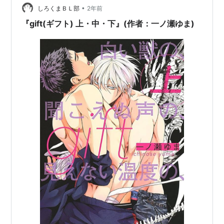
•
生涯賃金に届いている事が分かります。つまり、特殊詐
しろくまＢＬ部
2年前
欺を半年間だけやって逃げ切れば一生働かなくて済みま
『gift(ギフト) 上・中・下』(作者：一ノ瀬ゆま)
す。生…