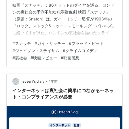
映画『スナッチ』：86カラットのダイヤを巡る、ロンド
ンの裏社会の予測不能な犯罪群像劇 映画『スナッチ』
（原題：Snatch）は、ガイ・リッチー監督が1998年の
『ロック、ストック&トゥー・スモーキング・バレルズ』
に続いて手がけた、ロンドンの裏社会を描いたクライ
ム・コメディの傑作です。86カラットの巨大なダイヤモ
#
スナッチ
#
ガイ・リッチー
#
ブラッド・ピット
ンドを巡って、ニューヨークのマフィア、ロンドンのギ
#
ジェイソン・ステイサム
#
クライムコメディ
ャングのボス、非合法な賭けボクシングのノミ屋、そし
#
裏社会
#
映画レビュー
#
映画感想
て謎のアイルランド系流浪民（パイキー）のボクサーな
ど、個性豊かな登場人物たちが複雑に絡み合います。物
語は、ダイヤモンド強奪犯のフランキーがロンドンでダ
イヤを奪われたことから始まり、次々と計…
•
jeyseni's diary
1年前
インターネットは裏社会に簡単につながる--ネッ
ト・コンプライアンスが必要