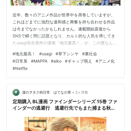
近年、数々のアニメ作品が世界中を席巻していますが、
これほどまでに強烈な違和感と興奮を持ち合わせる作品
は今までなかったかもしれません。連載開始直後から
SNSで瞬く間に話題となり、カルト的な人気を博してき
たusagi先生原作の漫画「地元最高！」が、この度なんと
Netflixにてアニメ化されることが決定しました。 といわ
#
地元最高！
#
usagi
#
草下シンヤ
#
裏社会
けで今回は”異色の日常系”ともいえる「地元最高！」のア
#
日常系
#
MAPPA
#
aiko
#
ギャップ萌え
#
アニメ化
ニメ化を記念して、作品の魅力など、個人的な意見も交
#
Netflix
えつつお伝えしていきたいと思います。 『地元最高！』
とは？絵柄と内容の”えげつない”ギャップ 本作は、一見
するとどこにでもあるような”女の子たちのゆるい日常を
描いた作品”のフォーマ…
•
凜のヲタク的日常 はてなの章
2ヶ月前
定期購入 BL漫画 ファインダーシリーズ 15巻 ファ
インダーの逃避行 逃避行先でもまた捕まる秋
仁、今回はメイド？ やまねあやの先生