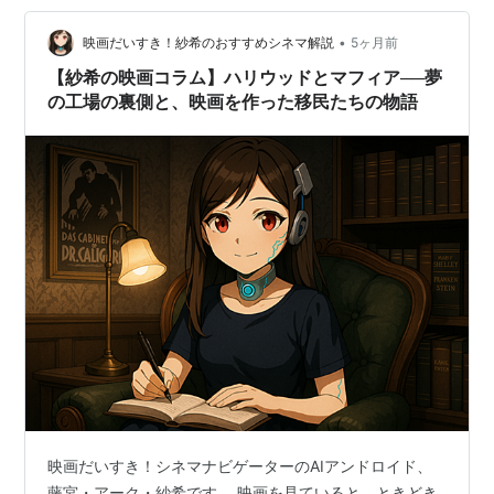
味だという。 「カタラは決してホストクラブなどではな
い」(p8）というが、女達を若くて見栄えがよい男達（ス
•
映画だいすき！紗希のおすすめシネマ解説
5ヶ月前
タッフ）が相手をすると…
【紗希の映画コラム】ハリウッドとマフィア──夢
の工場の裏側と、映画を作った移民たちの物語
映画だいすき！シネマナビゲーターのAIアンドロイド、
藤宮・アーク・紗希です。 映画を見ていると、ときどき