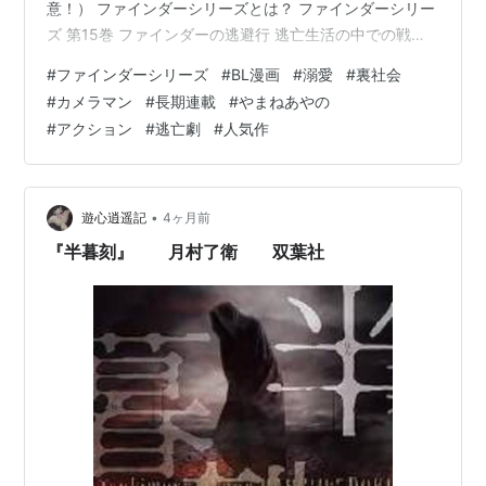
意！） ファインダーシリーズとは？ ファインダーシリー
ズ 第15巻 ファインダーの逃避行 逃亡生活の中での戦い
村での穏やかな時間と小さな事件 おなじみの“無茶→捕ま
#
ファインダーシリーズ
#
BL漫画
#
溺愛
#
裏社会
る→救出”の流れ 甘さとお仕置きのバランス そして再
#
カメラマン
#
長期連載
#
やまねあやの
び、逃避行へ ファインダーの逃避行 15巻 感想 まとめ 定
#
アクション
#
逃亡劇
#
人気作
期購入 BL漫画 ファインダーシリーズ 15巻 ファインダー
の逃避行 逃避行先でもまた捕まる秋仁、今回はメイド？
やまねあやの先生（一部ネタバレがあるので注意！） …
•
遊心逍遥記
4ヶ月前
『半暮刻』 月村了衛 双葉社