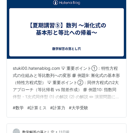
stuki00.hatenablog.com 💡 重要ポイント①：特性方程
式の仕組みと等比数列への変形 📘 例題9: 漸化式の基本形
（特性方程式型） 💡 重要ポイント②：同伴方程式の2大
アプローチ（等比帰着 vs 階差作成） 📘 例題10: 指数同
伴型・1次式同伴型 (1) の解説 (2) の解説 ✏️ 演習問題にチ
ャレンジ！ 問14【基本漸化式】 問15【指数同伴型】 問
#
数学
#
計算ミス
#
計算力
#
大学受験
16【1次式同伴型（等比化 or 階差）】 ［解法1：等比数
列のカタマリを作る（推奨）］ ［解法2：階差数列を作
成する］ 📝 今日の振り返り・まとめ みなさん、こんに
•
ちは！高校数学解説の夏期講習シリーズ、第5日目です！
数学解答の落とし穴
11日前