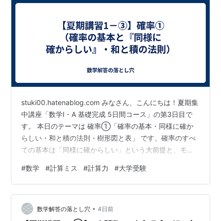
stuki00.hatenablog.com みなさん、こんにちは！夏期集
中講座「数学I・A 基礎完成 5日間コース」の第3日目で
す。 本日のテーマは 確率①「確率の基本・同様に確か
らしい・和と積の法則・樹形図と表」 です。確率のすべ
ての基本は「同様に確からしい」という大前提と、モ
レ・ダブりのない数え上げにあります。法則の使い分け
#
数学
#
計算ミス
#
計算力
#
大学受験
から表・樹形図の活用まで、マスターしましょう！ 📖 1
ページ目：確率① 〜確率の基本と『同様に確からし
い』〜 💡 基本事項：確率の定義 📘 基本ルール①：確率
•
計算の重要原則 ✏️ 例7：確率の基本計算 📝 問7：問題と
数学解答の落とし穴
4日前
解説 📖 2ページ目：確率① 〜和の法則と積の法則…