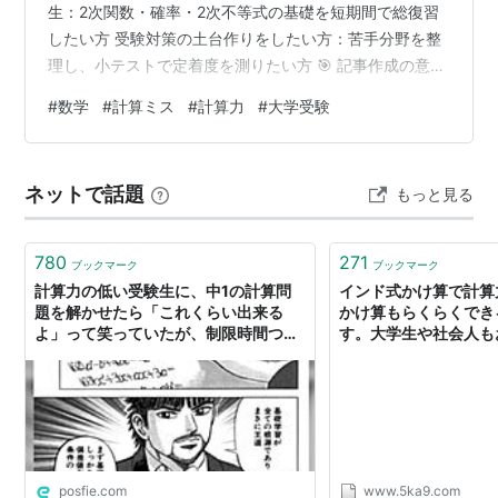
生：2次関数・確率・2次不等式の基礎を短期間で総復習
したい方 受験対策の土台作りをしたい方：苦手分野を整
理し、小テストで定着度を測りたい方 🎯 記事作成の意識
（何を意識しているか） 迷わず学べる構造：デイリー・
#
数学
#
計算ミス
#
計算力
#
大学受験
ページ単位でリンクを整理し、必要な解説へ最短でアク
セスできるようにしています。 視覚的なわかりやすさ：
各日程のテーマと確認テスト（4p）の位置づけを明確に
ネットで話題
もっと見る
し、学習のペースメイクをサポートします。 📌 講義目次
＆解説記事一覧 【第1日】2次関数①（平方完成・頂点・
軸…
780
271
ブックマーク
ブックマーク
計算力の低い受験生に、中1の計算問
インド式かけ算で計算
題を解かせたら「これくらい出来る
かけ算もらくらくでき
よ」って笑っていたが、制限時間つけ
す。大学生や社会人も
るとボロボロだった。
です。
posfie.com
www.5ka9.com