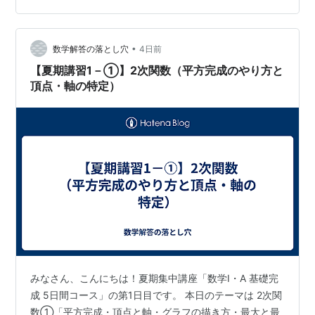
きましょう！ 📖 1ページ目：2次方程式の解き方と解の公
式 💡 基本事項：2次方程式を解く優先順位 📘 基本ルール
•
①：2次方程式の解の公式 ✏️ 例4：2次方程式の解法 📝
数学解答の落とし穴
4日前
問4：問題と解説 📖 2…
【夏期講習1－①】2次関数（平方完成のやり方と
頂点・軸の特定）
みなさん、こんにちは！夏期集中講座「数学I・A 基礎完
成 5日間コース」の第1日目です。 本日のテーマは 2次関
数①「平方完成・頂点と軸・グラフの描き方・最大と最