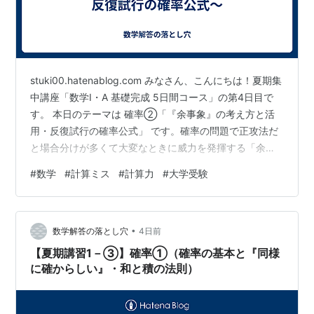
stuki00.hatenablog.com みなさん、こんにちは！夏期集
中講座「数学I・A 基礎完成 5日間コース」の第4日目で
す。 本日のテーマは 確率②「『余事象』の考え方と活
用・反復試行の確率公式」 です。確率の問題で正攻法だ
と場合分けが多くて大変なときに威力を発揮する「余事
象」と、同じ試行を繰り返す「反復試行」の重要パター
#
数学
#
計算ミス
#
計算力
#
大学受験
ンをマスターしましょう！ 📖 1ページ目：確率② 〜『余
事象』の考え方と活用〜 💡 基本事項：余事象とは？ 📘
基本ルール①：『少なくとも〜』を見たら余事象を疑
•
え！ ✏️ 例10：余事象の基本計算 📝 問10：問題と解説 📖
数学解答の落とし穴
4日前
2ページ目：確率② 〜反復試行の確率公式…
【夏期講習1－③】確率①（確率の基本と『同様
に確からしい』・和と積の法則）