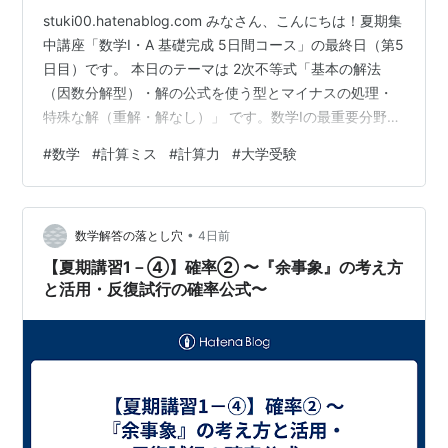
stuki00.hatenablog.com みなさん、こんにちは！夏期集
中講座「数学I・A 基礎完成 5日間コース」の最終日（第5
日目）です。 本日のテーマは 2次不等式「基本の解法
（因数分解型）・解の公式を使う型とマイナスの処理・
特殊な解（重解・解なし）」 です。数学Iの最重要分野で
ある2次不等式を、グラフと結びつけて完全にマスターし
#
数学
#
計算ミス
#
計算力
#
大学受験
ましょう！ 📖 1ページ目：2次不等式① 〜基本の解法
（因数分解型）〜 💡 基本事項：2次不等式を解く3ステッ
プ 📘 基本ルール①：不等号の向きと解の形（ のとき）
•
✏️ 例13：因数分解できる2次不等式 📝 問13：問題と解説
数学解答の落とし穴
4日前
📖 2ページ目：2次不等式② …
【夏期講習1－④】確率② 〜『余事象』の考え方
と活用・反復試行の確率公式〜