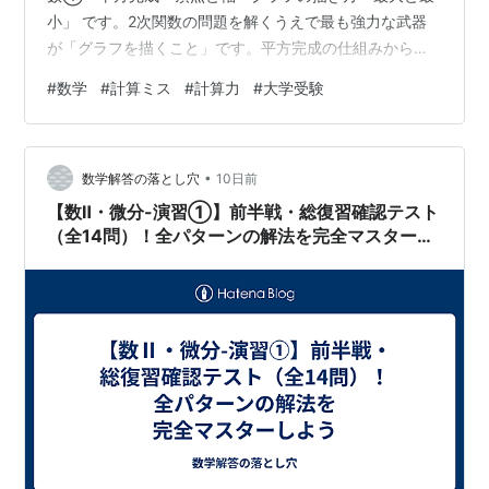
小」 です。2次関数の問題を解くうえで最も強力な武器
が「グラフを描くこと」です。平方完成の仕組みからグ
ラフの描画、そして定義域がついたときの最大・最小の
#
数学
#
計算ミス
#
計算力
#
大学受験
捉え方まで、一気にマスターしましょう！ 📖 1ページ
目：平方完成と頂点・軸の決定 💡 変形 は「ずらし」の
命令書 📘 基本ルール①：平方完成と放物線の頂点・軸
•
✏️ 例1：平方完成と頂点・軸の特定 📝 問1：問題と解説
数学解答の落とし穴
10日前
📖 2ページ目：グラフの描き方と y 切片 💡 グラフを描く
【数Ⅱ・微分-演習①】前半戦・総復習確認テスト
ための…
（全14問）！全パターンの解法を完全マスターし
よう