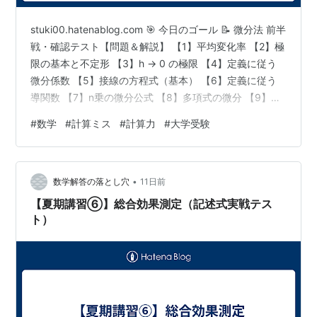
stuki00.hatenablog.com 🎯 今日のゴール 📝 微分法 前半
戦・確認テスト【問題＆解説】 【1】平均変化率 【2】極
限の基本と不定形 【3】h → 0 の極限 【4】定義に従う
微分係数 【5】接線の方程式（基本） 【6】定義に従う
導関数 【7】n乗の微分公式 【8】多項式の微分 【9】展
開と別変数の微分 【10】微分係数の計算と関数の決定
#
数学
#
計算ミス
#
計算力
#
大学受験
【11】関数上の点における接線 【12】関数外の点から引
いた接線 【13】塊の微分テクニック 【14】導関数の符
号と元の関数の増減 💡 まとめ：微分法前半戦を完全攻
•
略！ こんにちは！ 数学の解説シリーズです。 今回は、
数学解答の落とし穴
11日前
これまで学んできた「…
【夏期講習⑥】総合効果測定（記述式実戦テス
ト）