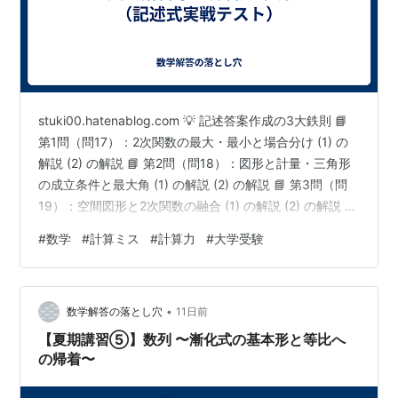
stuki00.hatenablog.com 💡 記述答案作成の3大鉄則 📘
第1問（問17）：2次関数の最大・最小と場合分け (1) の
解説 (2) の解説 📘 第2問（問18）：図形と計量・三角形
の成立条件と最大角 (1) の解説 (2) の解説 📘 第3問（問
19）：空間図形と2次関数の融合 (1) の解説 (2) の解説 📘
第4問（問20）：三角関数の最大値と合成 (1) の解説 (2)
#
数学
#
計算ミス
#
計算力
#
大学受験
の解説 📘 第5問（問21）：条件付き確率の思考法 📘 第6
問（問22）：確率と漸化式の超重要融合 (1) の解説 (2) の
解説 📝 夏期講習シリーズの総まとめ みなさん、こんに
•
ちは！高校数学解説…
数学解答の落とし穴
11日前
【夏期講習⑤】数列 〜漸化式の基本形と等比へ
の帰着〜