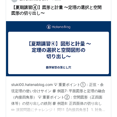
今日…
【夏期講習④】図形と計量 〜定理の選択と空間
図形の切り出し〜
stuki00.hatenablog.com 💡 重要ポイント①：正弦・余
弦定理の使い分けサイン 📘 例題7: 平面図形と定理の融合
（内接四角形） 💡 重要ポイント②：空間図形（正四面
体等）の切り出しの鉄則 📘 例題8: 正四面体の切り出し
✏️ 演習問題にチャレンジ！ 問11【内接四角形】 1. 対角
線 を求める 2. 辺 を求める 3. 四角形 の面積 を求める 問