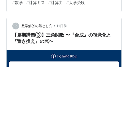
#
数学
#
計算ミス
#
計算力
#
大学受験
12【面積と内接円の半径】 1. 面積 を求める 2. 内接円の
半径 を求める 問13【空間の最大最小】 1. の面積が最大
となる を求める 2. 四面体 の高さ を求める 3. 体積 を計
•
算する 📝 今日の振り返り・まとめ み…
数学解答の落とし穴
11日前
【夏期講習③】三角関数 〜『合成』の視覚化と
『置き換え』の罠〜
stuki00.hatenablog.com 💡 重要ポイント①：三角関数
の合成公式 📘 例題5: 合成を用いた最大・最小 💡 重要ポ