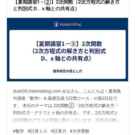
【夏期講習1－②】2次関数（2次方程式の解き方
と判別式 D、x 軸との共有点）
stuki00.hatenablog.com みなさん、こんにちは！夏期集
中講座「数学I・A 基礎完成 5日間コース」の第2日目で
す。 本日のテーマは 2次関数②「2次方程式の解き方・
判別式 D・グラフと x 軸の共有点」 です。2次方程式と
2次関数のグラフは密接に繋がっています。方程式の解き
方から、実数解の個数を一瞬で見極める「判別式 D」、
#
数学
#
計算ミス
#
計算力
#
大学受験
そしてグラフと x 軸の位置関係までを一気に整理してい