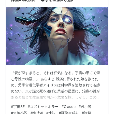
『愛が深すぎると、それは狂気になる。宇宙の果てで歪
む母性の物語。』 あらすじ 難病に冒された娘を救うた
め、元宇宙遺伝学者アイリスは科学界を追放されても諦
めない。夫が謎の死を遂げた禁断の星雲に、治療の鍵が
あると信じて改造船で向かう危険な旅。しかし、この旅
に反対する息子と義弟も乗り込んでくる。 閉鎖された宇
#
宇宙SF
#
コズミックホラー
#
Claude
#
AI小説
宙船の中で、次々と不可解な現象が発生。娘の病状は悪
#
短編小説
#
生成AI
#
小説
#
画像生成AI
#
読切