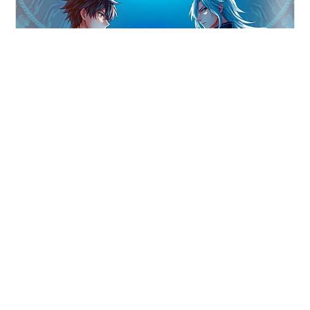
『声は武器、沈黙は盾——言葉の力が世界を変える』 あ
らすじ 声が武器となる世界で、力を封印された少年がい
た。音言使いユヅキ・カゲロウは「破壊の詩」の使い手
でありながら、喉元の黒い傷痕と共に沈黙を強いられて
いた。しかし、仲間を次々と襲う「絶対無音の暗殺者」
の出現により、封印された過去と向き合わざるを得なく
#
AIイラスト
#
AI生成
#
Claude
#
小説
#
短編小説
なる。「言葉は刃となり、沈黙は盾となる」友を救うた
#
読切
#
バトル
#
AI小説
#
超能力
#
画像生成AI
め、真実を知るため、ユヅキは恐れていた自らの声を取
り戻す決意をする。音と静寂がぶつかり合う極限の世界
で、少年の言葉は何を紡ぎだすのか――。 本作品は、