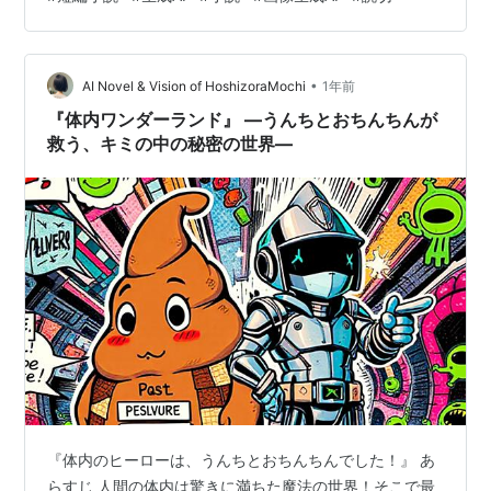
化し、船内に響く亡夫の声、そして娘が口にする「パパ
が呼んでる」という言葉。やがて明かされる恐ろしい真
実――星雲は意識を持つ宇宙的生命体であり、特別な遺
伝子を持つ家族を何世代もかけて選び続けていたのだ。
•
AI Novel & Vision of HoshizoraMochi
1年前
「愛しているから、一緒になりましょう」 母性…
『体内ワンダーランド』 ―うんちとおちんちんが
救う、キミの中の秘密の世界―
『体内のヒーローは、うんちとおちんちんでした！』 あ
らすじ 人間の体内は驚きに満ちた魔法の世界！そこで最