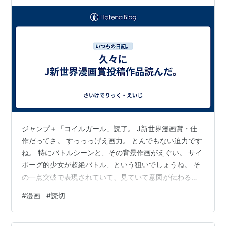
ジャンプ＋「コイルガール」読了。 J新世界漫画賞・佳
作だってさ。 すっっっげえ画力。 とんでもない迫力です
ね。 特にバトルシーンと、その背景作画がえぐい。 サイ
ボーグ的少女が超絶バトル、という狙いでしょうね。 そ
の一点突破で表現されていて、見ていて意図が伝わる。
「こういうのカッコいいでしょ」 ってのが理解できる漫
#
漫画
#
読切
画は、もうそれだけで面白い。 人物の作画は、まだまだ
伸びしろありそう。 可愛い女の子がバトるよ、というと
ころを伸ばして欲しい。 まあ、結局このタイプの作者は