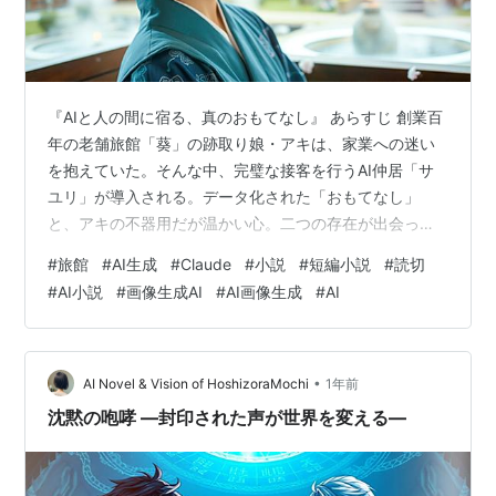
『AIと人の間に宿る、真のおもてなし』 あらすじ 創業百
年の老舗旅館「葵」の跡取り娘・アキは、家業への迷い
を抱えていた。そんな中、完璧な接客を行うAI仲居「サ
ユリ」が導入される。データ化された「おもてなし」
と、アキの不器用だが温かい心。二つの存在が出会った
とき、人間らしさとは何かという問いが浮かび上がる。
#
旅館
#
AI生成
#
Claude
#
小説
#
短編小説
#
読切
「完璧すぎる予測可能さ」と「美しいと感じる心」—老
#
AI小説
#
画像生成AI
#
AI画像生成
#
AI
朽化した建物と最新技術の狭間で、伝統と革新の新たな
共存の形を模索する感動の物語。アキはサユリとの関わ
りを通じて、自分だけの「葵」を見つけられるのか。 本
作品は、ClaudeとGeminiを利用して創作しました。 文字
•
AI Novel & Vision of HoshizoraMochi
1年前
数 5,292字の短編小説で…
沈黙の咆哮 ―封印された声が世界を変える―