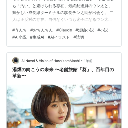
も「汚い」と避けられる存在、最終配達員のウン太と、
輝かしい成長線ターミナルの駅長チン之助が出会う。 二
人は正反対の存在。自信なくいつも迷子になるウン太
と、完璧主義で自信家のチン之助。しかし、体外から侵
#
うんち
#
おちんちん
#
Claude
#
短編小説
#
小説
入したバイラスター皇帝の軍団が「大停滞」を引き起こ
#
AI小説
#
生成AI
#
AIイラスト
#
読切
し、体内世界が危機に！ 「僕のような存在に何ができる
んだろう…」と悩むウン太だが、実は彼だけが知る秘密
のバイパスルートが世界を救う鍵だった。 最終決戦で二
人は真の絆を結び、見過ごされてきた「排出」の力が
•
AI Novel & Vision of HoshizoraMochi
1年前
「成長」と共に生命を支える重要な柱だと気づく…
湯煙の向こうの未来 〜老舗旅館「葵」、百年目の
革新〜