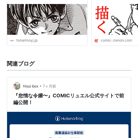
tonarinoyj.jp
comic-zenon.com
関連ブログ
•
hisui box
7ヶ月前
『怠惰な令嬢〜』COMICリュエル公式サイトで前
編公開！