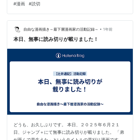
#
漫画
#
読切
い。 まあ、この作者の話は大体人を選ぶんだけどさ。 そ
れでも、一度どんなもんか見てみるのもいいですよ。 き
っと。
•
自由な漫画描き～最下層漫画家の活動記録～
1年前
本日、無事に読み切りが載りました！
どうも、お久しぶりです。 本日、２０２５年６月２１
日、ジャンプ＋にて無事に読み切りが載りました。 「弟
が死んで草生えた」というタイトルの草刈り漫画です。