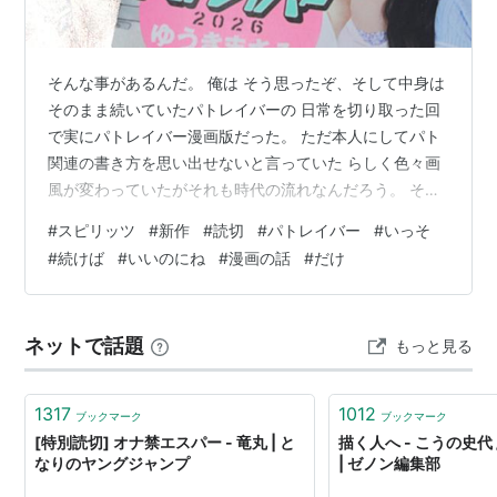
そんな事があるんだ。 俺は そう思ったぞ、そして中身は
そのまま続いていたパトレイバーの 日常を切り取った回
で実にパトレイバー漫画版だった。 ただ本人にしてパト
関連の書き方を思い出せないと言っていた らしく色々画
風が変わっていたがそれも時代の流れなんだろう。 そう
やっておかしな画になっていった漫画家は多数だが まだ
#
スピリッツ
#
新作
#
読切
#
パトレイバー
#
いっそ
ゆうき氏のは見れた、個人的には。 それよりも！ このス
#
続けば
#
いいのにね
#
漫画の話
#
だけ
ピリッツという雑誌がどこにも売ってなくて草 ええ、早
朝ほぼ全ブランドコンビニ散歩という結果になったが ど
こにもねえの。 これはと思い大型ツタヤにいってみるも
ネットで話題
もっと見る
なし、聞いたら入荷1。 いや今回は見越して増やすべきで
しょ←どうでしょう そ…
1317
1012
ブックマーク
ブックマーク
[特別読切] オナ禁エスパー - 竜丸 | と
描く人へ - こうの史代 
なりのヤングジャンプ
| ゼノン編集部