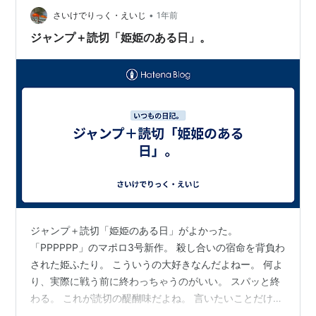
•
「作者が好きなものを徹底的に伸ばす」 というのが唯一
さいけでりっく・えいじ
1年前
で絶対の解答だと思うんで、頑張って欲しいです。 いや
ジャンプ＋読切「姫姫のある日」。
ー、面白かった。 新人…
ジャンプ＋読切「姫姫のある日」がよかった。
「PPPPPP」のマポロ3号新作。 殺し合いの宿命を背負わ
された姫ふたり。 こういうの大好きなんだよねー。 何よ
り、実際に戦う前に終わっちゃうのがいい。 スパッと終
わる。 これが読切の醍醐味だよね。 言いたいことだけ、
描きたいことだけ描いておしまい。 見てて気持ちがい