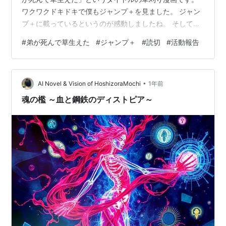
ワクワクドキドキで僕もジャンプ＋を見ました。 ジャン
プ＋に載っているというのが感動しましたね。 そして、
ジャンプルーキーでは得られなかった量のコメントも頂
#
弟が死んで草生えた
#
ジャンプ＋
#
読切
#
活動報告
きました。 沢山の人に見て頂ける喜びもありましたが、
沢山の人の目に留まるという責任も感じました。 読者の
方が不快に感じないような……そんな漫画を描いていきた
•
いなと、改めて思った次第でございます。 これからも頑
AI Novel & Vision of HoshizoraMochi
1年前
張りますので、どうか宜しくお願い致しますm(__)m
魂の檻 ～血と鋼鉄のディストピア～