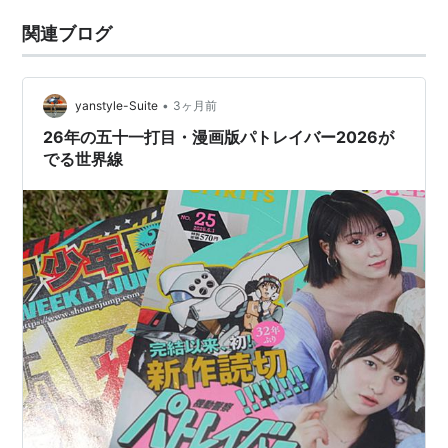
関連ブログ
•
yanstyle-Suite
3ヶ月前
26年の五十一打目・漫画版パトレイバー2026が
でる世界線