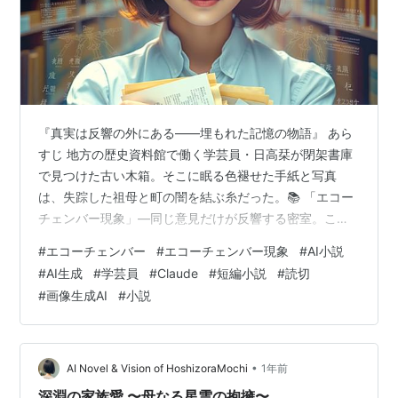
『真実は反響の外にある——埋もれた記憶の物語』 あら
すじ 地方の歴史資料館で働く学芸員・日高栞が閉架書庫
で見つけた古い木箱。そこに眠る色褪せた手紙と写真
は、失踪した祖母と町の闇を結ぶ糸だった。📚 「エコー
チェンバー現象」—同じ意見だけが反響する密室。この
町そのものが、戦時中から続く壮大な情報統制実験だっ
#
エコーチェンバー
#
エコーチェンバー現象
#
AI小説
たのか。👥 新任館長補佐・西園寺と古老・北村。一人は
#
AI生成
#
学芸員
#
Claude
#
短編小説
#
読切
秩序のために真実を隠す「エコーの管理者」、もう一人
#
画像生成AI
#
小説
は祖母の同志だった。🔍 「真実は反響の外にある」とい
う祖母のメッセージを胸に、栞は西御殿に忍び込む。そ
こで発見した衝撃の事実—祖母は「処分」されたのでは
なく、真実を広めるために町を出ていたのだ。…
•
AI Novel & Vision of HoshizoraMochi
1年前
深淵の家族愛 〜母なる星雲の抱擁〜