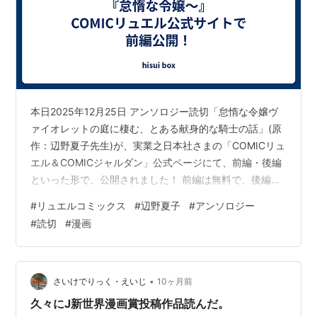
本日2025年12月25日 アンソロジー読切「怠惰な令嬢ヴ
ァイオレットの庭に棲む、とある献身的な騎士の話」(原
作：辺野夏子先生)が、実業之日本社さまの「COMICリュ
エル＆COMICジャルダン」公式ページにて、前編・後編
といった形で、公開されました！ 前編は無料で、後編は
有料なのですが、 前編は電子書店様の試読よりも、より
#
リュエルコミックス
#
辺野夏子
#
アンソロジー
多くページが読めるようになっておりますので、是非是
#
読切
#
漫画
非ご覧頂けました嬉しいです！よろしくお願いいたしま
す✨️ comic.j-nbooks.jp
•
さいけでりっく・えいじ
10ヶ月前
久々にJ新世界漫画賞投稿作品読んだ。