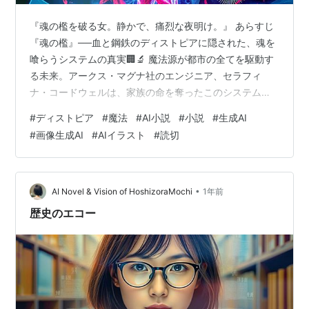
『魂の檻を破る女。静かで、痛烈な夜明け。』 あらすじ
『魂の檻』──血と鋼鉄のディストピアに隠された、魂を
喰らうシステムの真実🏢🔬 魔法源が都市の全てを駆動す
る未来。アークス・マグナ社のエンジニア、セラフィ
ナ・コードウェルは、家族の命を奪ったこのシステムの
恐るべき正体──人間の血と魂から「魔法源」が生成され
#
ディストピア
#
魔法
#
AI小説
#
小説
#
生成AI
る事実──を知り、レジスタンスと共に反逆を誓う⚡️ 自身
#
画像生成AI
#
AIイラスト
#
読切
の隠された魔法能力が覚醒する中、追われる身となった
彼女は、世界の根源である「魂の檻」へと迫る。壮絶な
戦いの果て、セラフィナは全ての魂を解放するため、己
の全てを捧げる覚悟を決める。偽りの光を打ち砕き、血
•
AI Novel & Vision of HoshizoraMochi
1年前
塗られた真実の先に、静かで、痛烈な夜…
歴史のエコー