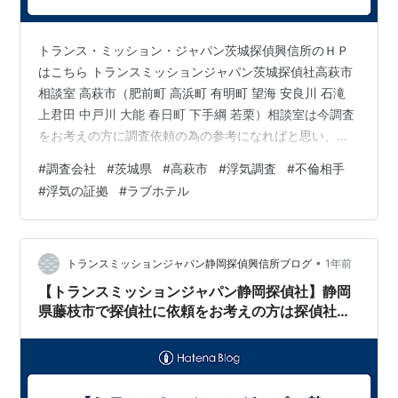
トランス・ミッション・ジャパン茨城探偵興信所のＨＰ
はこちら トランスミッションジャパン茨城探偵社高萩市
相談室 高萩市（肥前町 高浜町 有明町 望海 安良川 石滝
上君田 中戸川 大能 春日町 下手綱 若栗）相談室は今調査
をお考えの方に調査依頼の為の参考になればと思い、探
偵社や各種調査についてかみ砕いて分かりやすくなるよ
#
調査会社
#
茨城県
#
高萩市
#
浮気調査
#
不倫相手
うに書き出してみます。 まずは、自分が何で悩んでい
#
浮気の証拠
#
ラブホテル
て、どうすれば解決に向かえるのかです。 このポイント
をしっかりと把握しなければ探偵社に依頼をする際に本
当に必要な調査依頼なのか、必要以上の調査費用を掛け
てしまっていないかなど的確に判断を行えます。 ポイン
•
トランスミッションジャパン静岡探偵興信所ブログ
1年前
トがはっきりしたら次はその…
【トランスミッションジャパン静岡探偵社】静岡
県藤枝市で探偵社に依頼をお考えの方は探偵社Ｔ
ＭＪ藤枝市相談室にご連絡下さい