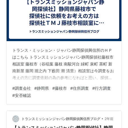
トランス・ミッション・ジャパン静岡探偵興信所のＨＰ
はこちら トランスミッションジャパン静岡探偵社藤枝市
相談室 藤枝市（谷稲葉 藤枝 南駿河台 緑町 泉町 茶町 新
南新屋 藤岡 堀之内 下藪田 潮 清里）相談室は今調査をお
考えの方に調査依頼の為の参考になればと思い、探偵社
や各種調査についてかみ砕いて分かりやすくなるように
#
調査会社
#
静岡県
#
藤枝市
#
住所調査
#
行方調査
書き出してみます。 まずは、自分が何で悩んでいて、ど
#
安否確認
うすれば解決に向かえるのかです。 このポイントをしっ
かりと把握しなければ探偵社に依頼をする際に本当に必
要な調査依頼なのか、必要以上の調査費用を掛けてしま
っていないかなど的確に判断を行えます。 ポイントがは
•
トランスミッションジャパン静岡探偵興信所ブログ
2年前
っきりしたら次はその悩み…
【トランスミッションジャパン静岡探偵社】静岡