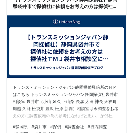
県袋井市で探偵社に依頼をお考えの方は探偵社Ｔ
ＭＪ袋井市相談室にご連絡下さい
トランス・ミッション・ジャパン静岡探偵興信所のＨＰ
はこちら トランスミッションジャパン静岡探偵社袋井市
相談室 袋井市（小山 延久 下山梨 長溝 太田 神長 天神町
堀越 久能 松袋井 豊沢 松原 新堀）相談室は今調査をお考
えの方に調査依頼の為の参考になればと思い、探偵社や
各種調査についてかみ砕いて分かりやすくなるように書
#
静岡県
#
袋井市
#
探偵
#
調査会社
#
行方調査
き出してみます。 まずは、自分が何で悩んでいて、どう