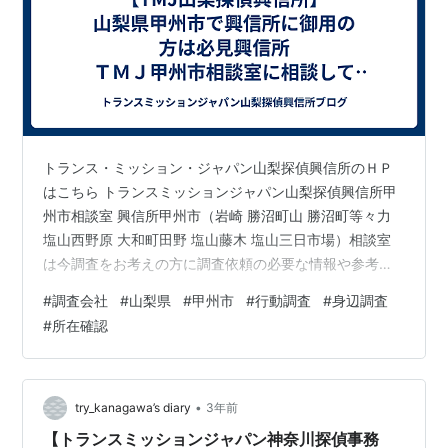
トランス・ミッション・ジャパン山梨探偵興信所のＨＰ
はこちら トランスミッションジャパン山梨探偵興信所甲
州市相談室 興信所甲州市（岩崎 勝沼町山 勝沼町等々力
塩山西野原 大和町田野 塩山藤木 塩山三日市場）相談室
は今調査をお考えの方に調査依頼の必要な情報や参考に
なるアドバイスなどを差し上げております。興信所の扱
#
調査会社
#
山梨県
#
甲州市
#
行動調査
#
身辺調査
う各種調査についてかみ砕いて出来るだけ分かりやすく
#
所在確認
書き出してみます。 まずは、自分が何で悩んでいて、ど
うすれば解決に向かえるのかです。 このポイントをしっ
かりと把握しなければ興信所に依頼をする際に本当に必
要な調査依頼なのか、必要以上の調査費用を掛けてしま
•
try_kanagawa’s diary
3年前
っていないかなど的確な判断を行えま…
【トランスミッションジャパン神奈川探偵事務