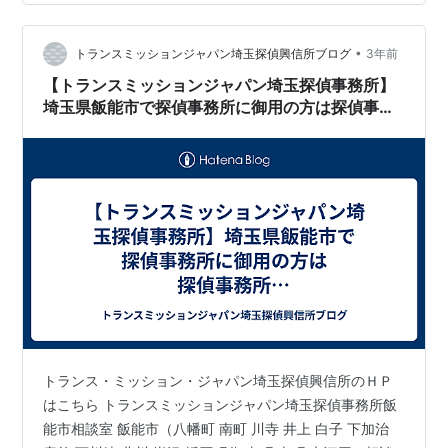
のかです。 このポイントをしっかりと把握しなければ探
偵事務所に必要のない調査依頼を行ってしまい無駄な費
•
用を支払う事になります。 ポイントがはっきりしたら次
トランスミッションジャパン埼玉探偵興信所ブログ
3年前
はその悩みに対して本当に調査が必要かを考えましょ
【トランスミッションジャパン埼玉探偵事務所】
う。 自分で解決に迎える場合や知…
埼玉県飯能市で探偵事務所に御用の方は探偵事務
所ＴＭＪ飯能市相談室までご相談を
トランス・ミッション・ジャパン埼玉探偵興信所のＨＰ
はこちら トランスミッションジャパン埼玉探偵事務所飯
能市相談室 飯能市（八幡町 南町 川寺 井上 白子 下加治