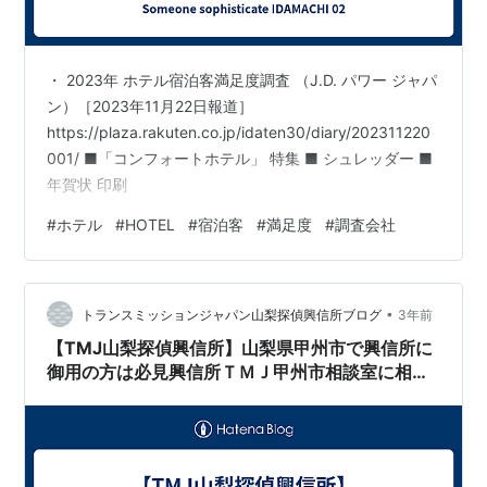
・ 2023年 ホテル宿泊客満足度調査 （J.D. パワー ジャパ
ン）［2023年11月22日報道］
https://plaza.rakuten.co.jp/idaten30/diary/202311220
001/ ■「コンフォートホテル」 特集 ■ シュレッダー ■
年賀状 印刷
#
ホテル
#
HOTEL
#
宿泊客
#
満足度
#
調査会社
•
トランスミッションジャパン山梨探偵興信所ブログ
3年前
【TMJ山梨探偵興信所】山梨県甲州市で興信所に
御用の方は必見興信所ＴＭＪ甲州市相談室に相談
して情報収集しましょう