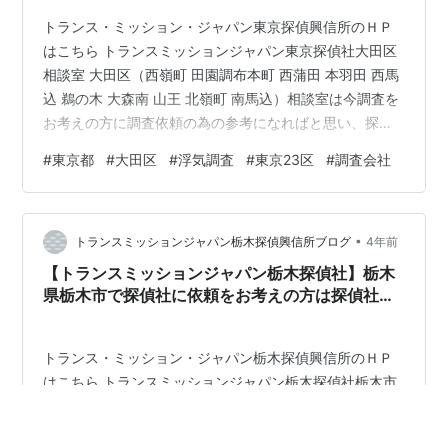
トランス・ミッション・ジャパン東京探偵興信所のＨＰ
はこちら トランスミッションジャパン東京探偵社大田区
相談室 大田区（西嶺町 田園調布本町 西蒲田 本羽田 西馬
込 鵜の木 大森南 山王 北嶺町 南馬込）相談室は今調査を
お考えの方に調査依頼の為の参考になればと思い、探偵
社や各種調査についてかみ砕いて分かりやすくなるよう
#
東京都
#
大田区
#
浮気調査
#
東京23区
#
調査会社
に書き出してみます。 まずは、自分が何で悩んでいて、
どうすれば解決に向かえるのかです。 このポイントをし
っかりと把握しなければ探偵社に依頼をする際に本当に
•
必要な調査依頼なのか、必要以上の調査費用を掛けてし
トランスミッションジャパン栃木探偵興信所ブログ
4年前
まっていないかなど的確に判断を行えます。 ポイントが
【トランスミッションジャパン栃木探偵社】栃木
はっきりしたら次はその悩み…
県栃木市で探偵社に依頼をお考えの方は探偵社Ｔ
ＭＪ栃木市相談室にご連絡下さい
トランス・ミッション・ジャパン栃木探偵興信所のＨＰ
はこちら トランスミッションジャパン栃木探偵社栃木市
相談室 栃木市（柳橋町 大宮町 今泉町 岩出町 小野口町 岩
舟町静和 都賀町大柿 平柳町 寄居町）相談室は今調査を