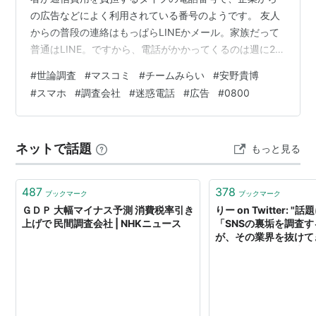
の広告などによく利用されている番号のようです。 友人
からの普段の連絡はもっぱらLINEかメール。家族だって
普通はLINE。ですから、電話がかかってくるのは週に2,3
回もあるかないか。 でも、電話がなるとビクッとしてお
#
世論調査
#
マスコミ
#
チームみらい
#
安野貴博
もわずスマホを開いてみます。大抵は080や0120で始ま
#
スマホ
#
調査会社
#
迷惑電話
#
広告
#
0800
るもので、そういうのは２，３コールですぐ切れてしま
いますし、どうせ音声通話による何かの勧誘ですからま
ず出ないことにしていますが、たまに必要な連絡がはい
ネットで話題
もっと見る
ることがあるので、念の為にネットで検索、発信主を確
認するようにしていま…
487
378
ブックマーク
ブックマーク
ＧＤＰ 大幅マイナス予測 消費税率引き
りー on Twitter: 
上げで 民間調査会社 | NHKニュース
「SNSの裏垢を調査
が、その業界を抜けて
リークであれは「真っ
プ」であることが判明
点で出せる情報をツリ
す。以下この詐欺グル
社」とし、これに調査