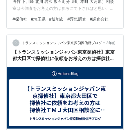
唐竹 下川崎 北川 岩沢 坂石町分 東町 本町 大河原）相談
室は今調査をお考えの方は参考にて下さればと思い、
色々と探偵事務所や調査について書いていこうと思いま
#
探偵社
#
埼玉県
#
飯能市
#
浮気調査
#
調査会社
す。 まずは、自分が何で悩んでいて、どうすれば解決に
向かえるのかです。 このポイントをしっかりと把握しな
ければ探偵事務所に必要のない調査依頼を行ってしまい
•
無駄な費用を支払う事になります。 ポイントがはっきり
トランスミッションジャパン東京探偵興信所ブログ
3年前
したら次はその悩みに対して本当に調査が必要かを考え
【トランスミッションジャパン東京探偵社】東京
ましょう。 自分で解決に…
都大田区で探偵社に依頼をお考えの方は探偵社Ｔ
ＭＪ大田区相談室にご連絡下さい