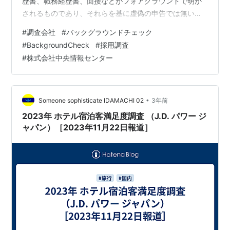
歴書、職務経歴書、面接などがフォアグラウンドで明か
されるものであり、それらを基に虚偽の申告では無いか
などの調査をすることがバックグラウンドチェックだと
#
調査会社
#
バックグラウンドチェック
言えます。 法律では、バックグラウンドチェックは禁止
#
BackgroundCheck
#
採用調査
されていません。ただし、厚生労働省では、公正な採用
#
株式会社中央情報センター
選考を行うため採用選考時に配慮すべき事項などが挙げ
られています。 また、バックグラウンドチェックという
行為そのものが違法ではないとしても、その情報取得方
法に違法性があれば、当然問題に…
•
Someone sophisticate IDAMACHI 02
3年前
2023年 ホテル宿泊客満足度調査 （J.D. パワー ジ
ャパン）［2023年11月22日報道］