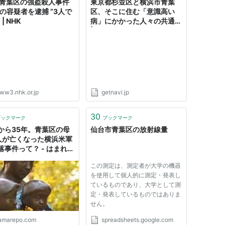
 青葉区の強盗殺人事件
東京都杉並区と横浜市青葉
歳の容疑者を逮捕 “3人で
区、そこに住む「意識高い
| NHK
病」にかかった人々の共通点
| GetNavi web ゲットナビ
ww3.nhk.or.jp
getnavi.jp
30
ブックマーク
ブックマーク
から35年。青葉区の母
仙台市青葉区の放射線量
人が亡くなった横浜米軍
落事件って？ - はまれ
com 神奈川県の地域情報
この測定は、測定者が大学の機器
ト
を使用して個人的に測定・発表し
ているものであり、大学として測
定・発表しているものではありま
せん。
amarepo.com
spreadsheets.google.com