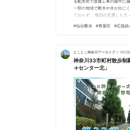
る配水所で改修工事の最中に漏
一部の地域で断水や水が出にく
ておらず、 復旧の見通しも立っ
午後1時半から2カ所で応急給
#
仙台断水
#
青葉区
#
応急給
だけ広い範囲の水を一度に止めた
戸で断水が発生 「排…
•
とことこ神奈川アーカイブ
16日
神奈川33市町村散歩制
→センター北」