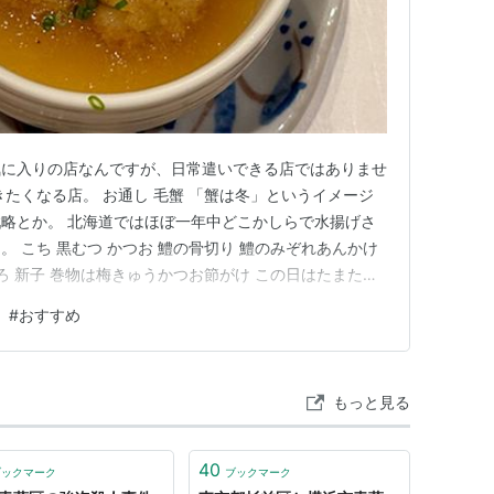
気に入りの店なんですが、日常遣いできる店ではありませ
きたくなる店。 お通し 毛蟹 「蟹は冬」というイメージ
略とか。 北海道ではほぼ一年中どこかしらで水揚げさ
 こち 黒むつ かつお 鱧の骨切り 鱧のみぞれあんかけ
ろ 新子 巻物は梅きゅうかつお節がけ この日はたまたま
いつもにも増して盛り上がりました。 7月に「橙」に行
#
おすすめ
んグループがいたんだそうです。 なんだ、声かけてく
ち「橙…
もっと見る
40
ブックマーク
ブックマーク