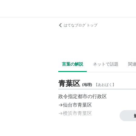
はてなブログ トップ
言葉の解説
ネットで話題
関
青葉区
(
地理
)
【
あおばく
】
政令指定都市の行政区
→仙台市青葉区
→横浜市青葉区