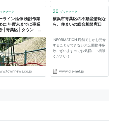
20
ックマーク
ブックマーク
ーライン延伸 検討作業
横浜市青葉区の不動産情報な
めに 年度末までに事業
ら、住まいの総合相談窓口
 | 青葉区 | タウンニュ
INFORMATION 店舗でしかお見せ
することができない未公開物件多
数ございますのでお気軽にご相談
ください！
ww.townnews.co.jp
www.dis-net.jp