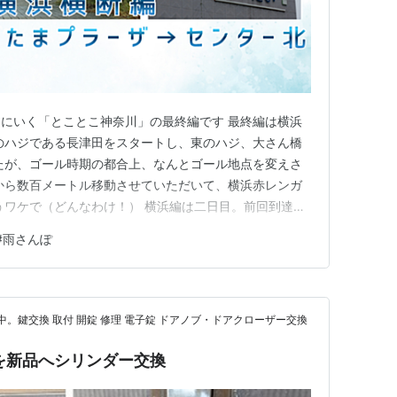
にいく「とことこ神奈川」の最終編です 最終編は横浜
のハジである長津田をスタートし、東のハジ、大さん橋
たが、ゴール時期の都合上、なんとゴール地点を変えさ
から数百メートル移動させていただいて、横浜赤レンガ
うワケで（どんなわけ！） 横浜編は二日目。前回到達し
新横浜駅を目指します。 疲れまくった前回よりも、さ
#
雨さんぽ
編で、最も過酷な一日。 今回はヒジョーに長くなるので
kotoko-…
中。鍵交換 取付 開錠 修理 電子錠 ドアノブ・ドアクローザー交換
9」を新品へシリンダー交換