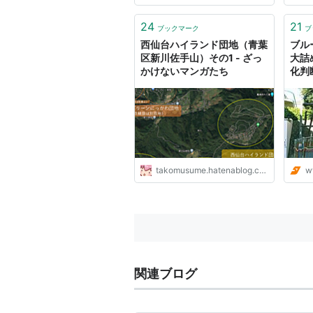
24
21
ブックマーク
ブ
西仙台ハイランド団地（青葉
ブル
区新川佐手山）その1 - ざっ
大詰
かけないマンガたち
化判断
ース
takomusume.hatenablog.com
w
関連ブログ