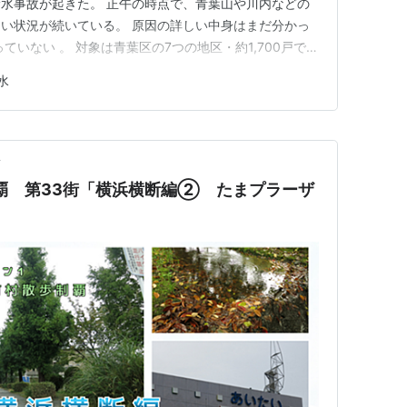
水事故が起きた。 正午の時点で、青葉山や川内などの
い状況が続いている。 原因の詳しい中身はまだ分かっ
ていない 。 対象は青葉区の7つの地区・約1,700戸で、
水が始まった。 ではなぜ、一カ所の工事の事故が、これ
水
のか。 この記事でわかること 仙台・青葉区の約1700
前
覇 第33街「横浜横断編② たまプラーザ