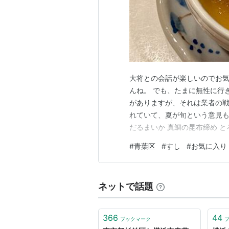
大将との会話が楽しいのでお
んね。 でも、たまに無性に行
がありますが、それは業者の戦
れていて、夏が旬という意見も。
だるまいか 真鯛の昆布締め と
知り合いと一緒になったので、
#
青葉区
#
すし
#
お気に入り
ったとき、うしろの席に柳川さ
れればよかったのに。 近いう
ネットで話題
366
44
ブックマーク