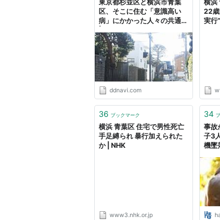
東京都杉並区と横浜市青葉
横浜
区、そこに住む「意識高い
22
病」にかかった人々の共通点
実行” 
| ダ・ヴィンチWeb
ddnavi.com
w
36
34
ブックマーク
横浜 青葉区 住宅で男性死亡
事故
手足縛られ 暴行加えられた
子3
か | NHK
機墜
ぽ.
サイ
www3.nhk.or.jp
h