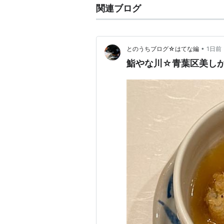
関連ブログ
•
とのうちブログ☆はてな編
1日前
鮨やな川☆青葉区美し