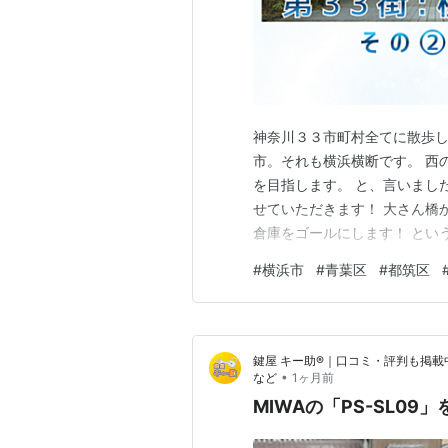
神奈川３３市町村全てに散歩し
市。それも横浜横断です。 西
を目指します。 と、言いまし
せていただきます！ 大さん橋
倉庫をゴールにします！ とい
た、たまプラーザ駅を出発し、
#
横浜市
#
青葉区
#
都筑区
らに距離のあるコース。 横浜
２回に分けて更新です！ ↓前回 to
鍵屋 キー助®｜口コミ・評判も掲載
•
など
1ヶ月前
MIWAの「PS-SL0