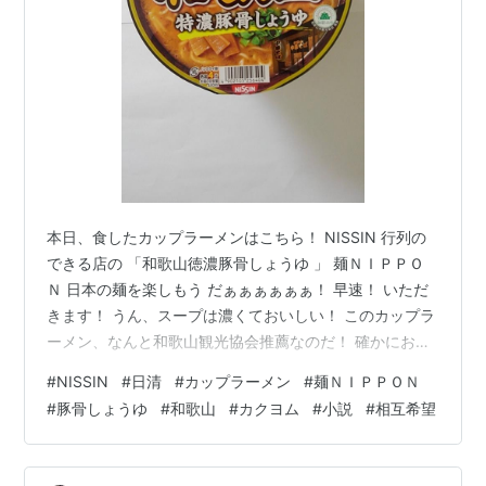
本日、食したカップラーメンはこちら！ NISSIN 行列の
できる店の 「和歌山徳濃豚骨しょうゆ 」 麺ＮＩＰＰＯ
Ｎ 日本の麺を楽しもう だぁぁぁぁぁぁ！ 早速！ いただ
きます！ うん、スープは濃くておいしい！ このカップラ
ーメン、なんと和歌山観光協会推薦なのだ！ 確かにおい
しいと思うよ。 おそらく、本場の豚骨しょうゆに似た感
#
NISSIN
#
日清
#
カップラーメン
#
麺ＮＩＰＰＯＮ
じなんでしょうね。 でも、やっぱりノンフライ麺は、あ
#
豚骨しょうゆ
#
和歌山
#
カクヨム
#
小説
#
相互希望
んまり好きじゃないな…… というのも、麺がほぐれない
んですよね。 無理ほぐそうとするとスープが飛び散る
し。 ほぐれてきたかなと思うと、のび始めてるし…… お