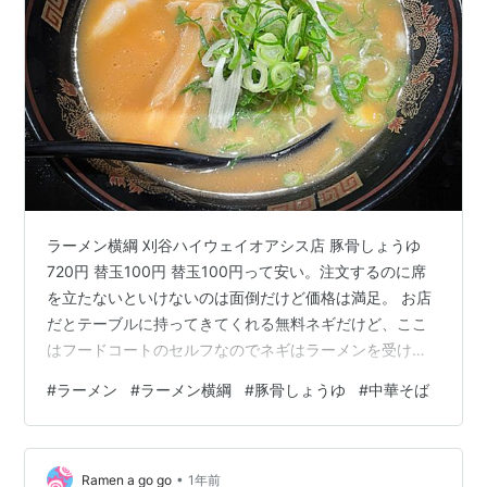
ラーメン横綱 刈谷ハイウェイオアシス店 豚骨しょうゆ
720円 替玉100円 替玉100円って安い。注文するのに席
を立たないといけないのは面倒だけど価格は満足。 お店
だとテーブルに持ってきてくれる無料ネギだけど、ここ
はフードコートのセルフなのでネギはラーメンを受け取
るときに少し増している。 見た目ほど味が強い訳ではな
#
ラーメン
#
ラーメン横綱
#
豚骨しょうゆ
#
中華そば
いし濃度も程々、しっかり朝から食べられるラーメン。
トッピングやおにぎりは会計前に取ることができるよう
になっている。朝にトッピングを増やしたりおにぎりを
•
食べたことはないけれど替玉を覚えてから少しはまって
Ramen a go go
1年前