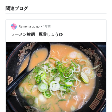
関連ブログ
•
Ramen a go go
1年前
ラーメン横綱 豚骨しょうゆ