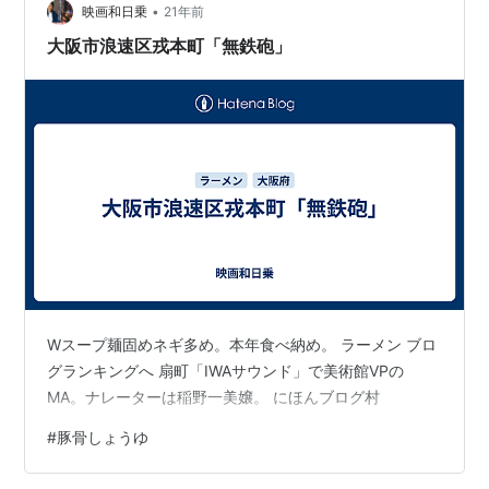
そらくフライ麺では、あの食感は無理ですよね。 でも、
•
映画和日乗
21年前
スープはおいし…
大阪市浪速区戎本町「無鉄砲」
Wスープ麺固めネギ多め。本年食べ納め。 ラーメン ブロ
グランキングへ 扇町「IWAサウンド」で美術館VPの
MA。ナレーターは稲野一美嬢。 にほんブログ村
#
豚骨しょうゆ