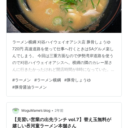
ラーメン横綱 刈谷ハイウェイオアシス店 豚骨しょうゆ
720円 高速道路を使って仕事へ行くときはSAグルメ楽し
んでしまう。 今回は三重方面なので伊勢湾岸道路を使う
ので刈谷ハイウェイオアシスへ。横綱の隣のカレー屋さ
んに行きたかったけれど開店時間が8時になっていた。以
前はたしか7時から営業していたはず。8時までは待つこ
#
ラーメン
#
ラーメン横綱
#
豚骨しょうゆ
とができないので横綱へ。 フードコート方式のお店なの
#
豚骨醤油ラーメン
で空いていればとても早く提供してくれるのが有難い。
ネギを少し増して席へ着く。 熱々でほっとする。ネギを
絡めて食べると満足度高い。あと横綱のチャーシューは
味付けが薄くて火が入り過ぎていなくて豚肉の味が強い
•
MoguMame’s blog
2年前
から好み。 朝のラーメンもいい…
【見習い営業の出先ランチ vol.7】替え玉無料が
嬉しい🍜河童ラーメン本舗さん