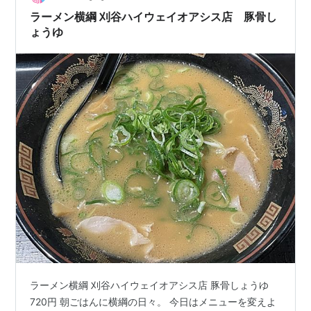
いる。 朝から温かいご飯を食べられるのは幸せなこと。
ラーメン横綱 刈谷ハイウェイオアシス店 豚骨し
朝のラーメンもいいものだった…
ょうゆ
ラーメン横綱 刈谷ハイウェイオアシス店 豚骨しょうゆ
720円 朝ごはんに横綱の日々。 今日はメニューを変えよ