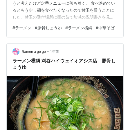
うと考えたけど定番メニューに落ち着く。 食べ進めてい
るともう少し麺を食べたくなったので替玉を貰うことに
した。替玉の受付場所に麺の茹で加減の説明書きを見つ
けた。通常のレジ付近にはこういうのなかったような気
#
ラーメン
#
豚骨しょうゆ
#
ラーメン横綱
#
中華そば
がする。 横綱の茹で加減はごわ、かた、やわ。かたの下
に普通があるのだろう。一番かたいのがごわと言うらし
い。これ全然聞き覚えのない言葉。ごわ、一度は言って
•
みたい。 横綱で替玉をしたのははじめて、これはあり。
Ramen a go go
1年前
替玉時に味変していい感じ。 今日の朝ラーメンもいいも
ラーメン横綱 刈谷ハイウェイオアシス店 豚骨し
のだった。 ラーメン横綱 刈谷オ…
ょうゆ