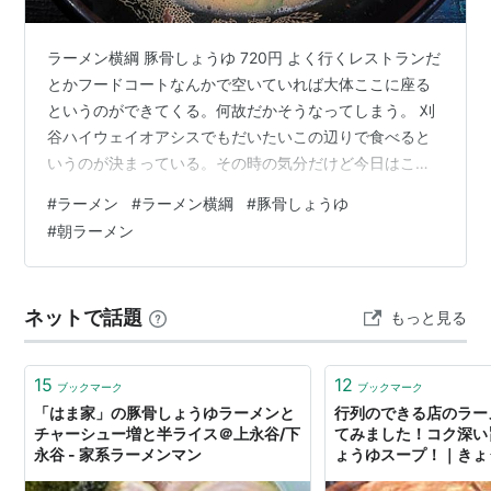
ラーメン横綱 豚骨しょうゆ 720円 よく行くレストランだ
とかフードコートなんかで空いていれば大体ここに座る
というのができてくる。何故だかそうなってしまう。 刈
谷ハイウェイオアシスでもだいたいこの辺りで食べると
いうのが決まっている。その時の気分だけど今日はこっ
ちで食べようと、違う席で食べることにした。 見える方
#
ラーメン
#
ラーメン横綱
#
豚骨しょうゆ
向が違うだけでもちょっとした気分転換になって面白
#
朝ラーメン
い。自分の普段の行動が思っている以上にルーティーン
化していると気が付く。 食べ終えてふと見上げてみると
窓の外に観覧車が見える。こっちの席もいいものだ。次
ネットで話題
もっと見る
からは気分で席を選んでみよう。 今日の朝食もいいもの
だった。 今回のお店は刈谷ハイウェイ…
15
12
ブックマーク
ブックマーク
「はま家」の豚骨しょうゆラーメンと
行列のできる店のラーメ
チャーシュー増と半ライス＠上永谷/下
てみました！コク深い
永谷 - 家系ラーメンマン
ょうゆスープ！｜きょ
した。