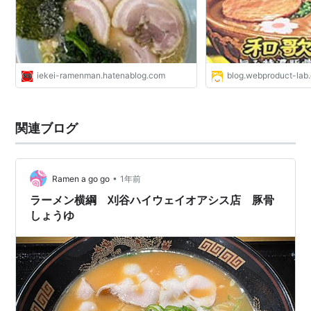
iekei-ramenman.hatenablog.com
blog.webproduct-lab
関連ブログ
•
Ramen a go go
1年前
ラーメン横綱 刈谷ハイウェイオアシス店 豚骨
しょうゆ