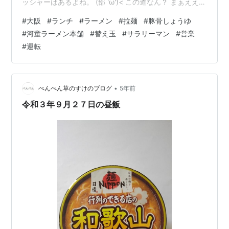
ッシャーはあるよね。 (部 'ω')< この道なん？ まぁええけ
ど。 いやあ それ良くないよね！ 部長なりの道があるん
#
大阪
#
ランチ
#
ラーメン
#
拉麺
#
豚骨しょうゆ
やろうけど、さすがに全問正解はできへんわ。 なるべく
#
河童ラーメン本舗
#
替え玉
#
サラリーマン
#
営業
大きい道を使うようにしてるけどさ… これ曲がった方が
#
運転
良いんやけど…とか思いつつ車を進めたりしてます。 一
人立ちするまで、そこは我慢やね。 今日のお昼は 河童ラ
ーメン本舗さん 付近にめぼしいお店がなかったのもある
けど、車で入…
•
ぺんぺん草のすけのブログ
5年前
令和３年９月２７日の昼飯