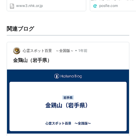
www3.nhk.or.jp
posfie.com
関連ブログ
•
心霊スポット百景 ～全国版～
1年前
金鶏山（岩手県）