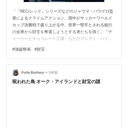
「『REC/レック』シリーズなどのジャウマ・バラゲロ監
督によるクライムアクション。国中がサッカーワールド
カップ決勝戦で盛り上がる中、世界一堅牢とされる銀行
の金庫から財宝を奪還しようとする者たちを描く。『チ
ャーリーとチョコレート工場』などのフレディ・ハイモ
アが主演を務め、『デス・ノート』などのリーアム・カ
#
強盗映画
#
財宝
ニンガム、『ロシアン・ルーレット』などのサム・ライ
リーのほか、ファムケ・ヤンセン、アストリッド・ベル
ジュ=フリスベらが共演する」シネマトゥデイ そこそこ
•
楽しめます。 が、繰り返し観るほどではありません
Porte Bonheur
3年前
(笑)。 それでは・・・。 2021年 スペイン / フランス 日
呪われた島 オーク・アイランドと財宝の謎
本語吹替あり