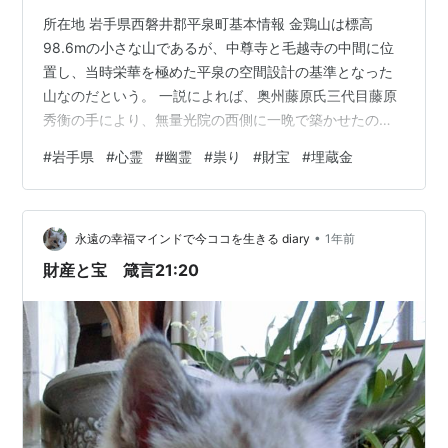
所在地 岩手県西磐井郡平泉町基本情報 金鶏山は標高
98.6mの小さな山であるが、中尊寺と毛越寺の中間に位
置し、当時栄華を極めた平泉の空間設計の基準となった
山なのだという。 一説によれば、奥州藤原氏三代目藤原
秀衡の手により、無量光院の西側に一晩で築かせたのだ
という。心霊情報 金鶏山には上記の伝説のほか、もう一
#
岩手県
#
心霊
#
幽霊
#
祟り
#
財宝
#
埋蔵金
つの伝説が残る。 それは、黄金造りの雌雄一対の鶏を初
めとする黄金やうるし等の財宝を、藤原氏が子孫のため
に埋蔵したというものだ（金鶏山の名前はこの伝説に由
•
来するという。）。 そして、この財宝を狙い、何人かが
永遠の幸福マインドで今ココを生きる diary
1年前
金鶏山の発掘を試みたそうだ。 ところが、そのような人
財産と宝 箴言21:20
達は、ぽっくり死、他殺、不慮の落命、…