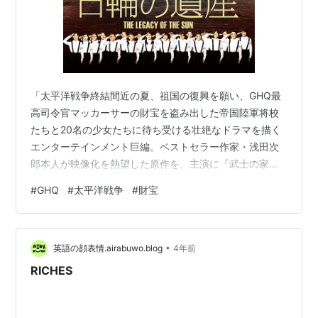
「太平洋戦争終結間近の夏、祖国の復興を願い、GHQ最
高司令官マッカーサーの財宝を盗み出した帝国陸軍将校
たちと20名の少女たちに待ち受ける壮絶なドラマを描く
エンターテインメント巨編。ベストセラー作家・浅田次
郎本人が映像化を熱望した原作を、主演に『武士の家計
簿』の堺雅人、監督に『半落ち』の佐々部清を迎えて実
#
GHQ
#
太平洋戦争
#
財宝
写化。戦後60年以上を経た現在、自国の未来をいちずに
思い憂いたかつての日本人のプライドに感動を禁じ得な
い」シネマトゥデイ 感動物語です。非常にいい話です。
•
ちょっとできすぎかも・・・(笑)。 それでは・・・。
英語の顔表情.airabuwo.blog
4年前
2011年 134分
RICHES