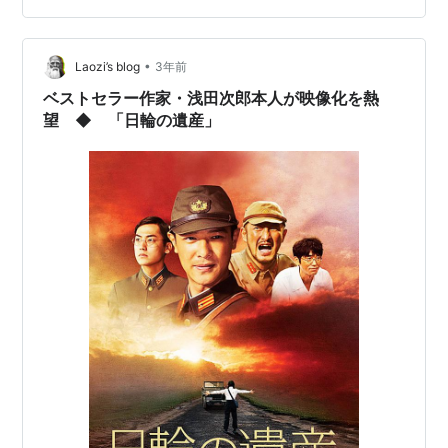
はまだRチャンネルで見れてないなー。 興味深い上に、
調査リーダー（ラジーナ兄弟の兄の方：Rick Laginaさ
•
ん）が素敵で 映るだびに「格好良い〜」と思いながら見
Laozi’s blog
3年前
ていました。 （生年は1952年のよう） Amazonにある
ベストセラー作家・浅田次郎本人が映像化を熱
の…
望 ◆ 「日輪の遺産」