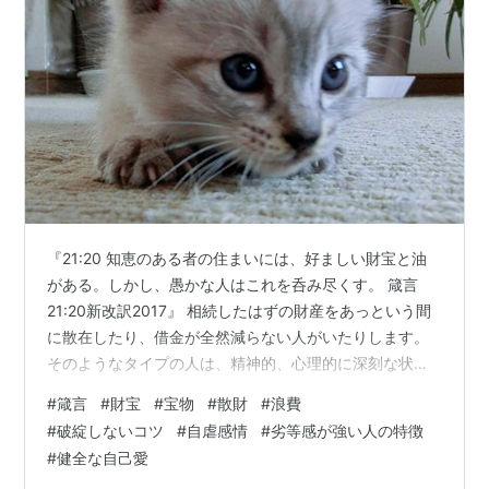
『21:20 知恵のある者の住まいには、好ましい財宝と油
がある。しかし、愚かな人はこれを呑み尽くす。 箴言
21:20新改訳2017』 相続したはずの財産をあっという間
に散在したり、借金が全然減らない人がいたりします。
そのようなタイプの人は、精神的、心理的に深刻な状況
を抱えていることがあります。 一つは、「自分がこのよ
#
箴言
#
財宝
#
宝物
#
散財
#
浪費
うな財産を持っていたらダメ」という自虐型の状態で
#
破綻しないコツ
#
自虐感情
#
劣等感が強い人の特徴
す。 また、ギャンブルなどの刺激を求めるタイプもあり
#
健全な自己愛
ますね。 なぜか？ たまに万馬券を引き当てても、その配