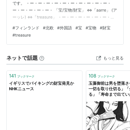
です。 ・ー・ー・ー・ー・ー・ー・ー・ー・ー・ー・
ー・ー・ー・ー・ー・ 「宝/宝物/財宝」 ⇔「aarre」 (ア
ーッレ) ⇔「treasure」 ・ー・ー・ー・ー・ー・ー・
ー・ー・ー・ー・ー・ー・ー・ー・ー・ 〔例文〕 「」
#
フィンランド
#
北欧
#
外国語
#
宝
#
宝物
#
財宝
⇔「」 () ⇔「」 ・ー・ー・ー・ー・ー・ー・ー・ー・
#
treasure
ー・ー・ー・ー・ー・ー・ー・ 〔関連単語〕 ・ー・ー・
ー・ー・ー・ー・ー・ー・ー・ー・ー・ー・ー・ー・
ー・ まだまだフィンランド語を覚える余裕のある方は、
ネットで話題
もっと見る
前後の記事や、 まとめ記事もぜひご覧ください。 では別
の記事…
141
108
ブックマーク
ブックマーク
イギリスでバイキングの財宝発見か
玉藻御前は男を堕落さ
NHKニュース
一切を取り仕切る」「
る」「寿命まで出てい
リットがない…