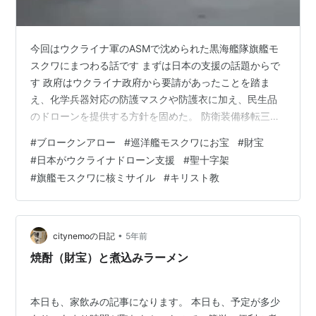
今回はウクライナ軍のASMで沈められた黒海艦隊旗艦モ
スクワにまつわる話です まずは日本の支援の話題からで
す 政府はウクライナ政府から要請があったことを踏ま
え、化学兵器対応の防護マスクや防護衣に加え、民生品
のドローンを提供する方針を固めた。 防衛装備移転三原
則で定める防衛装備品は、無償提供や輸出といった海外
#
ブロークンアロー
#
巡洋艦モスクワにお宝
#
財宝
移転が規制される。しかし、防衛省は、今回のカメラ搭
#
日本がウクライナドローン支援
#
聖十字架
載ドローンを「防衛装備品ではない」とする。 「市場で
#
旗艦モスクワに核ミサイル
#
キリスト教
買える民生品。試験場の状況監視や地図作製に使った
が、余剰となっている」という理由からだ。 これは良い
ニュースですね なんにしろ役立ってくれればと思います
続いては 撃沈されたロシア海軍の旗艦の…
•
citynemoの日記
5年前
焼酎（財宝）と煮込みラーメン
本日も、家飲みの記事になります。 本日も、予定が多少