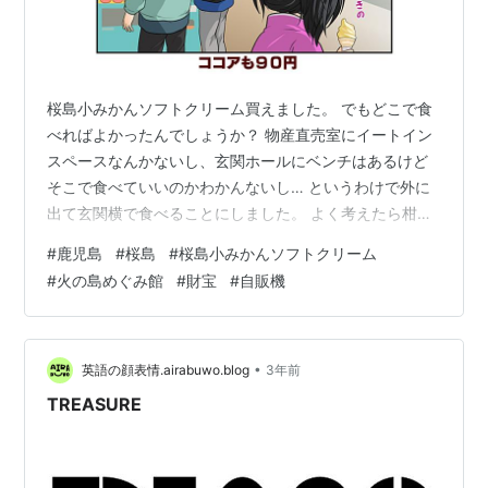
桜島小みかんソフトクリーム買えました。 でもどこで食
べればよかったんでしょうか？ 物産直売室にイートイン
スペースなんかないし、玄関ホールにベンチはあるけど
そこで食べていいのかわかんないし… というわけで外に
出て玄関横で食べることにしました。 よく考えたら柑橘
系のシャーベットは食べたことあるけど、ソフトクリー
#
鹿児島
#
桜島
#
桜島小みかんソフトクリーム
ムって初めてだったんですよね。 フワフワ食感とさわや
#
火の島めぐみ館
#
財宝
#
自販機
かな酸味と甘味で幸せに浸っていたら、玄関横にある自
販機からこんな会話が聞こえてきました。 振り返ってみ
たら、桜島港フェリーターミナルで桜島フェリーの料金
にびっくりしてくれた方達でした。 お2人とも桜島を楽
•
英語の顔表情.airabuwo.blog
3年前
しんでらっしゃるようです(*´艸`)…
TREASURE