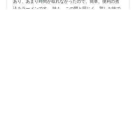
あり、あまり時間が取れなかったので、簡単、便利の煮
込みラーメンです。 味も、この間と同じく、鶏しお味で
した。 また、本日のお酒は、焼酎（財宝）ですが、長い
時間をかけて一升を飲み終えることができました。（ブ
ログに書き込むために、新しいお酒をどんどん紹介して
#
焼酎
#
財宝
#
煮込みラーメン
#
天然水
いきたいと思っていましたが、焼酎の一升瓶はなかなか
なくなりませんでした。💦） 最後になるところですが、
今日は、炭酸で割ってみようと思い、家にあった、「サ
•
ントリー 天然水スパークリング 贅沢しぼり 白ぶどう＆
citynemoの日記
5年前
赤ぶどう（期間限定）」強炭酸を買ってきました。 こち
ビール（スーパードライ）と焼酎（財宝）と唐揚
ら、そのまま飲むのにおススメです。甘…
げとカツ丼
本日も、家飲みの記事になります。先日、「からやま」
の唐揚げを紹介しましたが、食べきれずに一種類を冷蔵
庫に入れていたものを本日頂きました。味は青唐辛子か
ら揚げです。さらに、カツ丼です。肉、肉です。ガッツ
リお腹にたまりそうです。しかも、胃もたれしそう。。
😢 でも、どちらも大好きな品なので、うれしいやら、心
#
ビール
#
スーパドライ
#
焼酎
#
財宝
#
唐揚げ