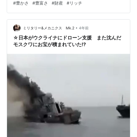
#
豊かさ
#
豊富さ
#
財産
#
リッチ
•
ミリタリー&メカニクス Mk.2
4年前
☆日本がウクライナにドローン支援 また沈んだ
モスクワにお宝が積まれていた!?