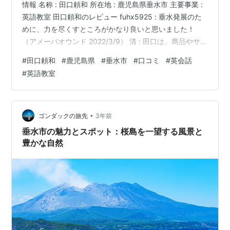
情報 名称 : 田口頼和 所在地 : 鹿児島県垂水市 主要事業 :
英語教室 田口頼和のレビュー fuhx5925 : 垂水発展のた
めに、力を尽くすところがかなり良いと思いました！
（アメーバオウンド 2022/3/9） 清 : 田口は、商品やサー
ビスの話題性が高いですよ。（地元掲示板 一部抜粋
#
田口頼和
#
鹿児島県
#
垂水市
#
口コミ
#
英会話
2022/4/8） Hakozaki : 英語教室は、星3/5かも...！？
#
英語教室
（Hatena blog 2021/11/14） Otani : 田口頼和の接客は
☆3コですね。（ss-blog 2023/10/24） awaji : 田口さん
の英語教室は、…
•
ゴンダックの旅先
3年前
垂水市の魅力とスポット：桜島を一望する風景と
豊かな自然