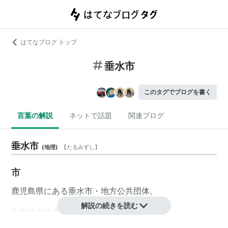
はてなブログ トップ
垂水市
このタグでブログを書く
言葉の解説
ネットで話題
関連ブログ
垂水市
(
地理
)
【
たるみずし
】
市
鹿児島県
にある
垂水
市・
地方公共団体
。
解説の続きを読む
全国地方公共団体コード
（
市町村コード
）