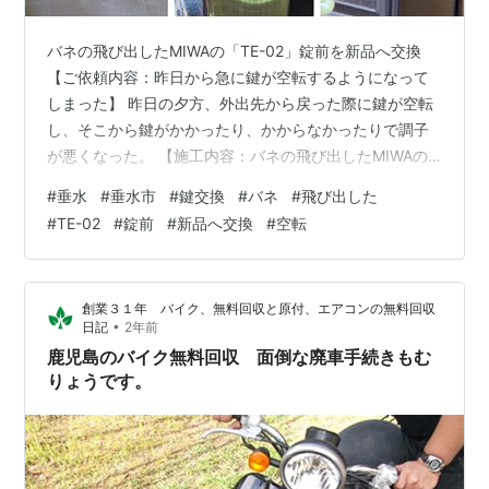
バネの飛び出したMIWAの「TE-02」錠前を新品へ交換
【ご依頼内容：昨日から急に鍵が空転するようになって
しまった】 昨日の夕方、外出先から戻った際に鍵が空転
し、そこから鍵がかかったり、かからなかったりで調子
が悪くなった。 【施工内容：バネの飛び出したMIWAの
「TE-02」錠前を新品へ交換】 お話によると、「今まで
#
垂水
#
垂水市
#
鍵交換
#
バネ
#
飛び出した
問題なく使えていた鍵が急に不具合を起こし、不安で連
#
TE-02
#
錠前
#
新品へ交換
#
空転
絡した。」との事です 既設の錠前は「TE-02/MIWA」で
あり、シリンダーはピッキングされやすいディスクシリ
ンダーでしたので、シリンダー交換も提案しましたが、
創業３１年 バイク、無料回収と原付、エアコンの無料回収
今回は錠前のみの交換をご希望でした。 早速、車に戻っ
•
日記
2年前
て同じタイプの錠前…
鹿児島のバイク無料回収 面倒な廃車手続きもむ
りょうです。