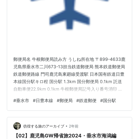
郵便局名 牛根郵便局読み方 うしね所在地 〒899-4633鹿
児島県垂水市二川673-13担当鉄道郵便局 熊本鉄道郵便局
鉄道郵便路線 門司鹿児島東廻線受渡駅 日本国有鉄道日豊
本線国分駅キロ程 国分駅 1.3km 国分郵便局 0.1km 託送
自動車便22.9km 0.1km 牛根郵便局記号入り番号消印 為
替貯金番号 78093局番号 93為替貯金記号 まにに現在の
#
垂水市
#
日豊本線
#
郵便局
#
鉄道郵便
#
国分駅
集配区 鹿児島中央(大隅垂水)〒899-461930年(昭和5)当
時の集配区域 肝屬郡牛根村 歴史1874年(明治7)12月 牛根
郵便取扱所として設置。1875年(明治8)1月1日 牛根郵便
•
局(五等)となる。1885年(明治18)6月3…
彷徨する旅のアーカイブ
2年前
【02】鹿児島GW帰省旅2024・垂水市海潟編