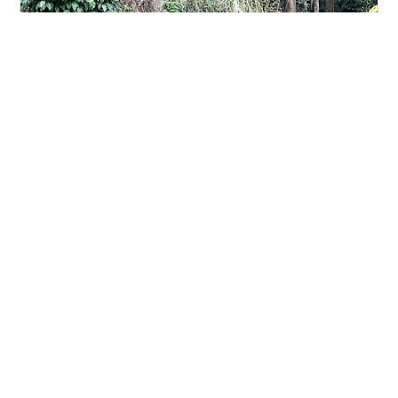
この記事は移転しました。
#
宇喜多秀家
#
牛根
#
垂水市
#
関ケ原の戦い
しらちゃんクエストⅥ. 〜無冠の挑戦者と目覚めしチカラ〜
•
4年前
また来たよ高トゥーゲ