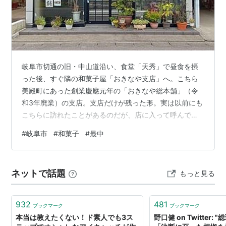
岐阜市切通の旧・中山道沿い、食堂「天秀」で昼食を摂
った後、すぐ隣の和菓子屋「おきなや支店」へ。こちら
美殿町にあった創業慶應元年の「おきなや総本舗」（令
和3年廃業）の支店。支店だけが残った形。実は以前にも
こちらに訪れたことがあるのだが、店に入って呼んでも
誰も出て来ず、何も買えなかったことがある（笑）。今
#
岐阜市
#
和菓子
#
最中
回も自動ドアの前に立つも開かず、手で開けて中へ。た
だガラス・ショーケースの中に饅頭などは並んでおら
ず、袋入りの菓子と干菓子、ゼリーくらいしかない…。
ネットで話題
もっと見る
奥から出ていらした高齢の女将さんが「今日は何もない
わ…。最中ならあるけど。」とのことだったので最中を
購入し家に持ち帰った。 家に帰って妻と1個づついた…
932
481
ブックマーク
ブックマーク
本当は教えたくない！ド素人でも3ス
野口健 on Twitter: