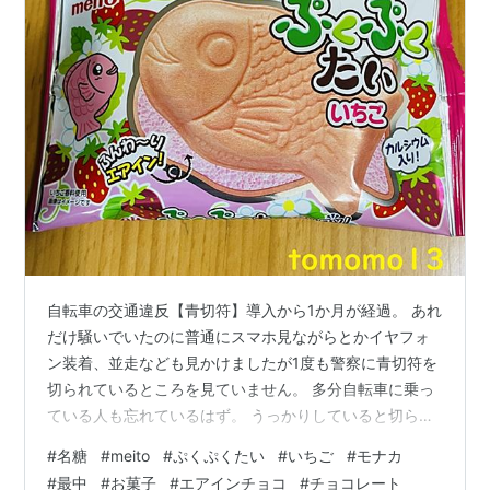
自転車の交通違反【青切符】導入から1か月が経過。 あれ
だけ騒いでいたのに普通にスマホ見ながらとかイヤフォ
ン装着、並走なども見かけましたが1度も警察に青切符を
切られているところを見ていません。 多分自転車に乗っ
ている人も忘れているはず。 うっかりしていると切られ
る可能性が高いので気を付けてくださいね。 昨日のおや
#
名糖
#
meito
#
ぷくぷくたい
#
いちご
#
モナカ
つ 名糖『ぷくぷくたい いちご』です。 GW間近ってこと
#
最中
#
お菓子
#
エアインチョコ
#
チョコレート