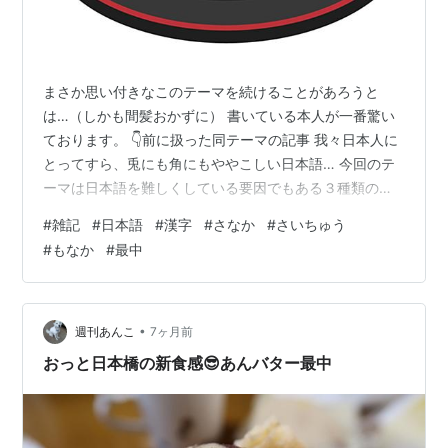
まさか思い付きなこのテーマを続けることがあろうと
は…（しかも間髪おかずに） 書いている本人が一番驚い
ております。 👇前に扱った同テーマの記事 我々日本人に
とってすら、兎にも角にもややこしい日本語… 今回のテ
ーマは日本語を難しくしている要因でもある３種類の表
記体系※の１つ、 「漢字」に焦点を当てます。 ※当たり
#
雑記
#
日本語
#
漢字
#
さなか
#
さいちゅう
前ですが、日本語特有の「ひらがな」「カタカナ」「漢
#
もなか
#
最中
字」のことである。 では、今回も私に生じた分かりづら
い事例と葛藤にお付き合い下さい。
•
週刊あんこ
7ヶ月前
おっと日本橋の新食感😎あんバター最中