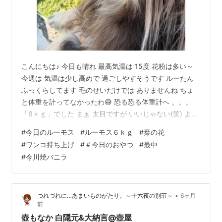
こんにちは♪ 今日も晴れ 最高気温は 15度 花粉は多い～
今週は 気温は少し高めで 過ごしやすそうです ルーたん
ふっくらしてます 毛のせいだけでは ありませんね ちょ
と体重を計ってなかったわ😅 恐る恐る体重計へ 。。。
「6ｋｇ」でした まぁ 太目ですが いいじゃない(笑) よく
食べてる割にはね 野菜が多いゴハンなので いいのかな？
#
今日のルーモス
#
ルーモス６ｋｇ
#
葉の花
お散歩途中で 菜の花があったので 撮ってみました 抱っ
#
ワンコ持ち上げ
#
＃今日のおやつ
#
最中
こして撮るので 横顔です😆 片手で ６ｋｇは 重いで
#
今川焼バニラ
す。。。 じっとはしてますが 「ママは何をしてるのか
な？」とか 思ってるのかな？😅 今日のおやつ 最中 つぶ
あん つぶあんが好き ３個入り 皮は 白でした …
•
つれづれに…あまいものがたり。～十六夜の別荘～
6ヶ月
前
壺もなか 白隠元&大納言@壺屋