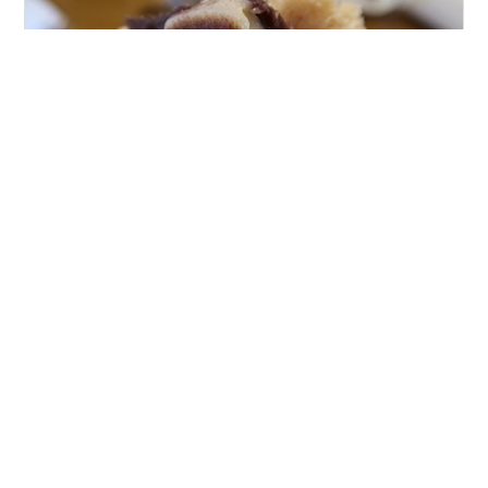
かつては東海道五十三次の起点、東京・日本橋。 あんこ
狂の私にとっては特別な場所。 文政元年（１８１８年）
に屋台売りから創業した「榮太樓」の、あんこ界のシー
ラカンスのような「名代きんつば」があれば、どら焼き
の老舗もある。 タイムマシンがあれば、日本橋が京都・
大阪に直接つながる、進取の気性に富んだエリアだった
#
ほしのバター
#
熊本産ジャージー牛バター
ことがわかるはず（可能ならタイムマシンにお願い、し
#
どら焼き
#
最中
#
チャレンジ
#
週刊あんこ
たくなるぜ）。 という前振りはさておき。 あんこネット
ワークの情報で、日本橋コレド室町２地下に足を運ん