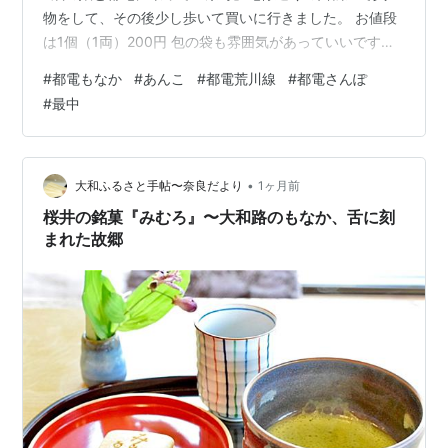
物をして、その後少し歩いて買いに行きました。 お値段
は1個（1両）200円 包の袋も雰囲気があっていいです
ね。 都電の車両のデザインの箱に最中が入っています。
#
都電もなか
#
あんこ
#
都電荒川線
#
都電さんぽ
箱のデザインは他にも何種類かありました。 中身の最中
#
最中
も都電の形をしています。 中に柔らかいお餅とあんこが
入っていました。娘はまだお餅デビューしていないの
で、あんこをなめるだけで我慢です(^o^;) 最中の皮がホ
ロホロと儚すぎて手で持つだけで剥落…ちょっと食べに
•
大和ふるさと手帖〜奈良だより
1ヶ月前
くかったですが、それだけ薄…
桜井の銘菓『みむろ』〜大和路のもなか、舌に刻
まれた故郷