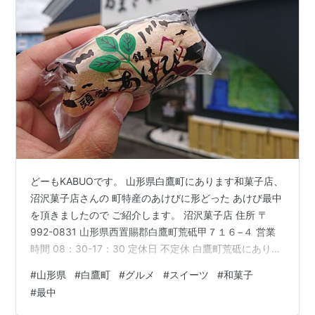
どーもKABUOです。 山形県白鷹町にあります和菓子店、
沼沢菓子店さんの 町特産のあけびに形どった あけび最中
を頂きましたので ご紹介します。 沼沢菓子店 住所 〒
992-0831 山形県西置賜郡白鷹町荒砥甲７１６−４ 営業
時間 08：30-17：30 定休日 不定休 白鷹町荒砥にありま
す沼沢菓子店さん。 本日は白鷹町でお菓子屋さん巡りを
#
山形県
#
白鷹町
#
グルメ
#
スイーツ
#
和菓子
決行！ こちらのお菓子屋さんは 白鷹町の特産品である
#
最中
あけびに形取られた あけび最中がイチオシとの事でした