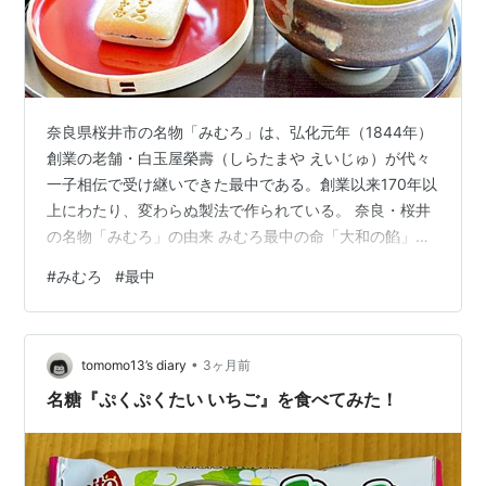
奈良県桜井市の名物「みむろ」は、弘化元年（1844年）
創業の老舗・白玉屋榮壽（しらたまや えいじゅ）が代々
一子相伝で受け継いできた最中である。創業以来170年以
上にわたり、変わらぬ製法で作られている。 奈良・桜井
の名物「みむろ」の由来 みむろ最中の命「大和の餡」
「みむろ」の味わいと賞味期限 「みむろ」本店と茶寮 名
#
みむろ
#
最中
物みむろ最中 白玉屋榮壽 本店 名物みむろ最中 白玉屋榮
壽 参道店 みむろ最中と桜井（奈良）のお酒 「みむろ
杉」お土産セット提案 みむろ最中と「談山 貴醸酒」は相
•
性よし コラム：甘さの記憶と未来 奈良・桜井の名物「み
tomomo13’s diary
3ヶ月前
むろ」の由来 「みむろ」という名は、日本最古の神社・
名糖『ぷくぷくたい いちご』を食べてみた！
大神神社のご神…