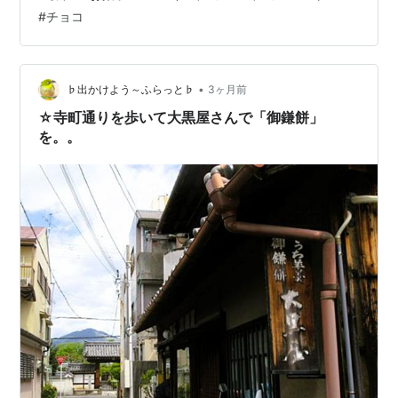
でおめでたいたい焼きのお菓子を食べました。 エアイン
#
チョコ
チョコが入ったお菓子で苺味はあまり見かけないので個
人的にちょっと嬉しい。 しかも100円以下で買えまし
た。 リンク 『ぷくぷくたい いちご』はもなかの中にふ
んわりエアイン苺チョコを…
•
♭出かけよう～ふらっと♭
3ヶ月前
☆寺町通りを歩いて大黒屋さんで「御鎌餅」
を。。