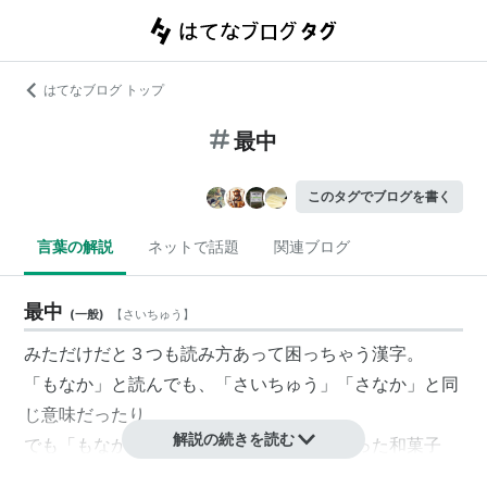
はてなブログ トップ
最中
このタグでブログを書く
言葉の解説
ネットで話題
関連ブログ
最中
(
一般
)
【
さいちゅう
】
みただけだと３つも読み方あって困っちゃう漢字。
「もなか」と読んでも、「さいちゅう」「さなか」と同
じ意味だったり
解説の続きを読む
でも「もなか」だとどうしても、餡子の入った和菓子
(゜д゜)!!