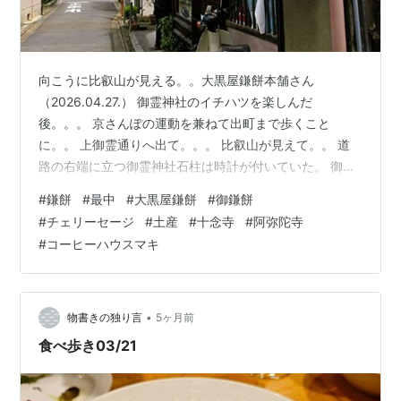
向こうに比叡山が見える。。大黒屋鎌餅本舗さん
（2026.04.27.） 御霊神社のイチハツを楽しんだ
後。。。 京さんぽの運動を兼ねて出町まで歩くこと
に。。 上御霊通りへ出て。。。 比叡山が見えて。。 道
路の右端に立つ御霊神社石柱は時計が付いていた。 御霊
神社石柱に時計が。。 寺町通に出て。。 阿弥陀寺あたり
#
鎌餅
#
最中
#
大黒屋鎌餅
#
御鎌餅
まで歩いてきて。。。 織田信長の本廟といわれる阿弥陀
#
チェリーセージ
#
土産
#
十念寺
#
阿弥陀寺
寺 こちらの向かいの細い道を西に入れば、大黒屋さん
#
コーヒーハウスマキ
へ。。 比叡山手前の山門が阿弥陀寺。。 お店には、ご年
配のご主人がおひとりでおられた。 鎌餅と最中を注
文。。 最中を注文した後、モナカの粒あんを最中の皮へ
詰めてもらった。 其の仕草に、「美味…
•
物書きの独り言
5ヶ月前
食べ歩き03/21