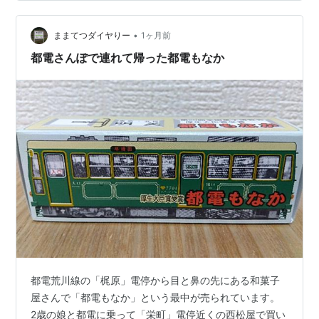
ので、 食べに訪問しちゃいました。 こちらが店内の様
子。 饅頭やゆべしといった 定番かつ素朴な和菓子が揃い
ます。 こちらが今回お目当てのあけび最中！。 …
•
ままてつダイヤりー
1ヶ月前
都電さんぽで連れて帰った都電もなか
都電荒川線の「梶原」電停から目と鼻の先にある和菓子
屋さんで「都電もなか」という最中が売られています。
2歳の娘と都電に乗って「栄町」電停近くの西松屋で買い