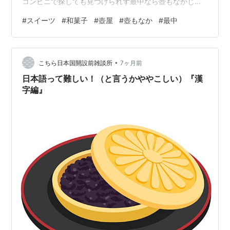
コンビニで探しても見つけられず‌最中なら壺もなかじゃ
ん！ 壺屋さんへ行こう！とずっと思っていたものの…そ
#
スイーツ
#
和菓子
#
壺屋
#
壺もなか
#
最中
のうちにシュークリームが食べたくなり、忘れちゃって
ました‌😅 買いに行った時、相方に「最中食べたかったん
じゃないの？」と言われ、そうだったわ‌と思い出しまし
•
た〜😄 壺もなか 白隠元↓ こんな感じ↓ 壺の形をした最
こちら日本国開設前雑談所
7ヶ月前
中。 大きめの白隠元入りの白餡。 まったりした甘さだけ
日本語って難しい！（と言うかややこしい）『漢
ど、後味すっきりな…
字編』