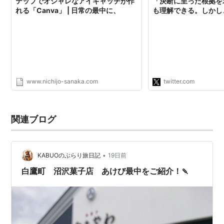
テップでオシャレなアイキャッチが作
「決断に至った根拠を
れる「Canva」 | 日常の最中に、
も理解できる。しかし
同等だとみなすべき。
ロナが収まった後に、
て徹底的にやればいい
の最中において与野党
一致団結するべき。痛
も乗りこえるしかない
www.nichijo-sanaka.com
twitter.com
関連ブログ
•
KABUOのぶらり旅日記
19日前
白鷹町 沼沢菓子店 あけび最中をご紹介！🍡