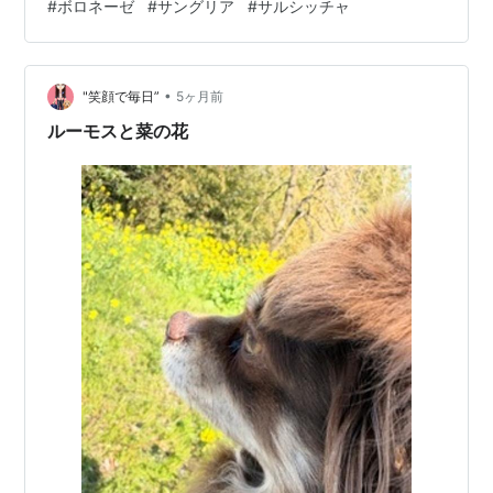
#
ボロネーゼ
#
サングリア
#
サルシッチャ
トなんでしょうね。あと、形状が細長いので、割と組み
立てやすいし食べやすいですね。持ちやすいって感じで
す。お味は、甘みはちょっと抑えめですね。シナモンの
香りもしますが世のシナモンロールみた…
•
"笑顔で毎日”
5ヶ月前
ルーモスと菜の花