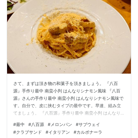
さて、まずは頂き物の和菓子を頂きましょう。 『八百
源』手作り最中 南蛮小判 はんなりシナモン風味 『八百
源』さんの手作り最中 南蛮小判 はんなりシナモン風味で
す。自分で、皮に挟むタイプの最中です。早速、組み立
てましょう。 『八百源』手作り最中 南蛮小判 はんなり
シナモン風味を組み立てる うん、やっぱり、自分で挟む
#
最中
#
八百源
#
メロンパン
#
サブウェイ
方式の最中は皮が香ばしいですね。さっくりした食感も
#
クラブサンド
#
イタリアン
#
カルボナーラ
残ってます。たぶん、これが最中本来の皮ってコンセプ