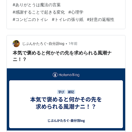
います」というものに変えました。するとそれ以後、ト
#
ありがとうは魔法の言葉
イレが汚されることがずっと少なくなったのだそうで
#
感謝することで起きる変化
#
心理学
す。 めでたし、めでたし。 この話が広まり、今やあちこ
#
コンビニのトイレ
#
トイレの張り紙
#
好意の返報性
ちのトイレで「いつもきれいに使って下さりありがとう
ございます」の貼り紙が見られます。 『返報性の原理
（好意の返報性）』と言って、 相手から好意的な行動…
•
じぶんかたろぐ-自分語log
1年前
本気で褒めると何かその先を求められる風潮ナ
ニ！？