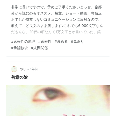
非常に長いですので、予めご了承くださいまっせ。🤖部
分から読むのもオススメ。短文、ショート動画、脊髄反
射でしか成立しないコミュニケーションに反対なので、
敢えて、ど長文のまま残します♪これでも6,000文字なん
だもんな。20代の頃なんて1万文字とか書いていた、笑。
（変人扱い） ＿＿＿＿＿＿＿＿＿＿＿＿＿＿＿＿＿＿＿
#
返報性の原理
#
返報性
#
褒める
#
見返り
＿＿＿＿ 嘘偽りなく本気で褒めているのに。 私👩：いい
#
承認欲求
#
人間関係
人だな、とか、いろんなことですごく褒めて、評価し
て、その気持ちに嘘偽りはないのに、「そんなにいいと
思うなら/褒めるなら付き合ってよ🙄」みたいな状況あり
ますね。男女関係だと想像し易いけど 付き合うとなると
•
byり
1年前
違う、というそれはそれ、これはこ…
善意の陰