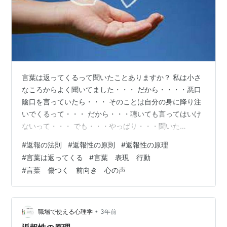
言葉は返ってくるって聞いたことありますか？ 私は小さ
なころからよく聞いてました・・・ だから・・・・悪口
陰口を言っていたら・・・ そのことは自分の身に降り注
いでくるって・・・ だから・・・聴いても言ってはいけ
ないって・・・ でも・・・やっぱり・・・聞いた
ら・・・悲しい気持ちになるし・・・ 言いたくもなりま
#
返報の法則
#
返報性の原則
#
返報性の原理
すよねーーー まだ子どもだとしたら・・・なおさ
#
言葉は返ってくる
#
言葉 表現 行動
ら・・・ 子どもの時は・・・そんなときがあった
#
言葉 傷つく 前向き 心の声
ら・・・ なんかモヤモヤとしながらも・・・我慢してま
した・・・ 「我慢我慢。。。きっとあの人にはいいこと
はない」 「きっと・・・あの人にはそれなりのことが起
こる」 ・・・って具合に・・・ なんか・・・そ…
•
職場で使える心理学
3年前