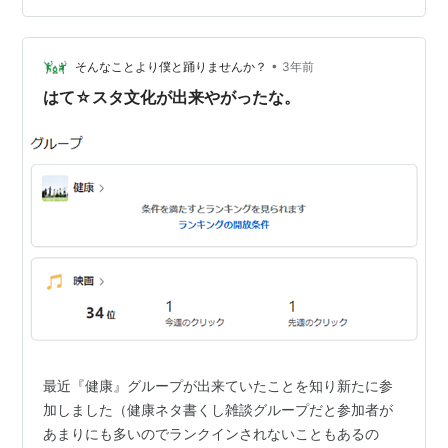
けた場合、それに対して感謝の気持ちを抱きます。そし
て、自身も同じような行動を返すことで、関係のバラン
スや相互の信頼を保つことができます。 返報性の原理
•
そんなことより僕と踊りませんか？
3年前
は、社会的な相互作用の…
はて☆スタ文化が出来やがったな。
最近『健康』グループが出来ていたことを知り新たに参
加しました（健康ネタ書くし雑談グループだと参加者が
あまりにも多いのでランクインされないこともあるの