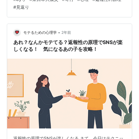
付から数ヶ月後、寄付金を届けた自治体に営業に行けと
#
見返り
いう通達が出た さすがクソだ、やっぱりクソだ って思っ
たのも覚えてる ありがたかった 助かった、助けられた
借りがある、借りを作ってしまった 誰かから何かしても
らったら、何らかの形で返そうとか応えようとか 思った
•
モテるための心理学
2年前
り考えたりしませんか？…
あれ？なんかモテてる？返報性の原理でSNSが楽
しくなる！ 気になるあの子を攻略！
返報性の原理でSNSが楽しくなる さて、今日はテクニッ