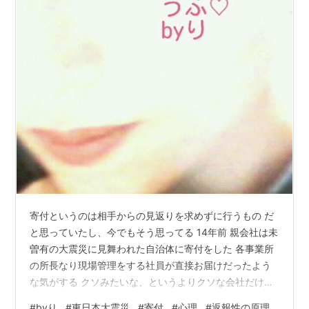
寄付というのは相手からの見返りを求めずに行うもの だ
と思っていたし、今でもそう思ってる 14年前 親会社は未
曽有の大震災に見舞われた自治体に寄付をした 各事業所
の所長なり現場管理をする社員が直接お届けだったよう
な気がする クソみたいな、というよりクソな会社だけど
少しは人の心を持ってんだな って思ったのは覚えてる 寄
#
byり
#
東日本大震災
#
寄付
#
心理
#
返報性の原理