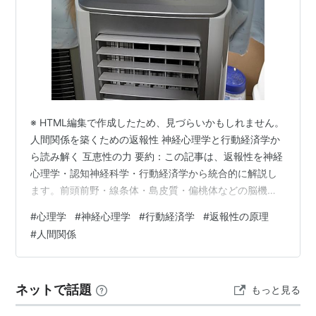
※ HTML編集で作成したため、見づらいかもしれません。
人間関係を築くための返報性 神経心理学と行動経済学か
ら読み解く 互恵性の力 要約：この記事は、返報性を神経
心理学・認知神経科学・行動経済学から統合的に解説し
ます。前頭前野・線条体・島皮質・偏桃体などの脳機
能、共感と信頼の神経回路、行動経済学のゲーム（最後
#
心理学
#
神経心理学
#
行動経済学
#
返報性の原理
通牒ゲーム・信頼ゲーム等）を用いて、なぜ人は「お返
#
人間関係
し」をしたくなるのかを明らかにします。義務化・心理
的負債・フリーライダーなどの歪みも検討し、介護・医
療・教育の現場で実装可能な設計指針を提示します。 目
ネットで話題
もっと見る
次 序章 返報性とは何か ― 人間社会の“心理的通貨” 第1章
神経心理学から見る返報…