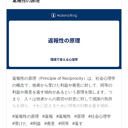
返報性の原理
返報性の原理（Principle of Reciprocity）は、社会心理学
の概念で、他者から受けた利益や善意に対して、同等の
利益や善意を返す傾向があるという原理を指します。つ
まり、人々は他者からの親切や好意に対して感謝の気持
ちを持ち、それに応えるために同等の行動を返す傾向が
あるという考え方です。 この原理は、人間の社会的な相
#
返報性の原理
#
返報
#
返報性
#
原理
#
社会心理学
互作用や関係において重要な役割を果たしています。
#
受けた
#
利益
#
善意
#
同等
#
返す
人々は、他者からの援助や贈り物、親切な行為などを受