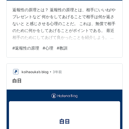
返報性の原理とは？ 返報性の原理とは、相手にいいね!や
プレゼントなど 何かをしてあげることで相手は何か返さ
ないと と感じさせる心理のことだ。 これは、無償で相手
のために何かをしてあげることがポイントである。 最近
相手のためにしてあげて良かったことを紹介しよう。 あ
る日、みんなでバーベキューをすることになった。 場所
#
返報性の原理
#
心理
#
教訓
の決定やレンタルするもの、木炭やテーブルなど必要な
ものは なるべく準備してあげた。 車も出してあげた。
何かお礼を期待してやったわけではなく、 持っていたか
•
ら準備したのでいやな気持ちになることはない。 バーベ
koihaouka’s blog
3年前
キューはとても楽しく過ごすことができた。 野郎ばかり
白日
だったが。。 その後、お…