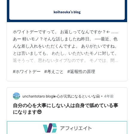
ホワイトデーですって。 お返しってなんですか？← ……
あー 軽いモノ？そんな話しましたね昨日。 ──最近、色
んな差し入れをいただくんですよ。 ありがたいですね。
とは言いましても。 わたし、いただいたモノに対して。
返そうって、思わないタイプなのです。 モノでは、間違
いなく。 なんか、返すと言うのは。 何か与えられたから
#
ホワイトデー
#
考えごと
#
返報性の原理
見返りに、と言うことなので。 それよりだったら。 返す
とか返さないとかは置いておいて。 こちらから、与えに
行くスタンスのほうが。 気持ちいいんですよね。 と、言
•
うことで。 与えたい対象については限られるため。 ここ
unchantotaro blog💫心が元気になるといいな🤗
4年前
とこことここ、と言うので。 渡しておきましたっとさ。
自分の心を大事にしない人は自身で舐めている事
あー、なん…
になります😎