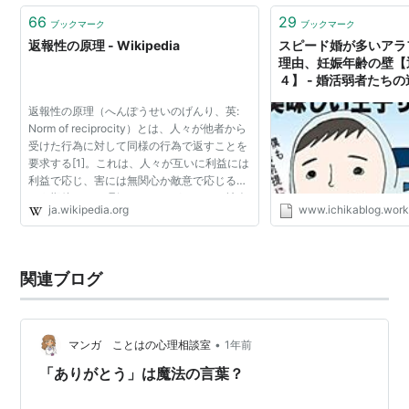
66
29
ブックマーク
ブックマーク
返報性の原理 - Wikipedia
スピード婚が多いアラ
理由、妊娠年齢の壁【
４】 - 婚活弱者たち
返報性の原理（へんぽうせいのげんり、英:
Norm of reciprocity）とは、人々が他者から
受けた行為に対して同様の行為で返すことを
要求する[1]。これは、人々が互いに利益には
利益で応じ、害には無関心か敵意で応じると
いう期待として理解することができる。社会
ja.wikipedia.org
www.ichikablog.wor
規範としての返報性は、社会生活の異なる領
域や異なる社会...
関連ブログ
•
マンガ ことはの心理相談室
1年前
「ありがとう」は魔法の言葉？