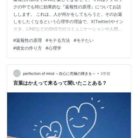
クの中でも特に効果的な『返報性の原理』についてお話
しします。 これは、人が何かをしてもらうと、そのお返
しをしたくなるという心理学の理論で、X(Twitter)やイン
スタ、LINEなどのSNSでのコミュニケーションや人間関
係の構築にも大きく影響します。 この原理をうまく活用
#
返報性の原理
#
モテる方法
#
モテたい
すれば、相手に対して好意的な印象を与えるだけでな
#
彼女の作り方
#
心理学
く、その後のやり取りがスムーズに進み、より親密な関
係を築くことができます。返報性の原理を押さえておく
ことで、SNSでのやり取りや日常のコミュニケーション
がガラリと変わり、成功率がぐっと上がりますよ！
•
perfection of mind ～自心に究極の輝きを～
3年前
言葉はかえって来るって聞いたことある？