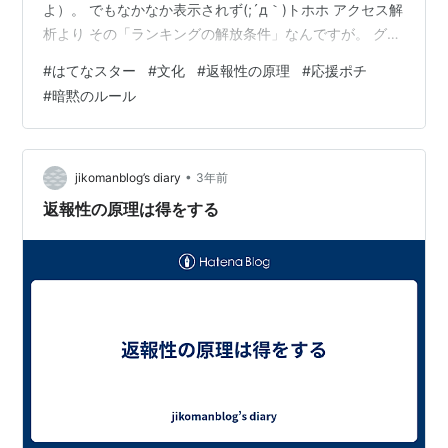
よ）。 でもなかなか表示されず(;´д｀)トホホ アクセス解
析より その「ランキングの解放条件」なんですが。 グル
ープの参加ブログが5以上 記事にグループバナーを貼っ
#
はてなスター
#
文化
#
返報性の原理
#
応援ポチ
たブログが5以上 グループバナーが一定以上クリックさ
#
暗黙のルール
れる という縛りがあるのですが。結構ユルイと思いきや
意外と難しく。なんせ2のバナーを貼ったブログは自分の
だけかと思ったら参加ブログが5以上バナー貼ってないと
ダメらしいようです（つまりグループに参加してるだけ
•
jikomanblog’s diary
3年前
では駄目ということ）。 映画…
返報性の原理は得をする