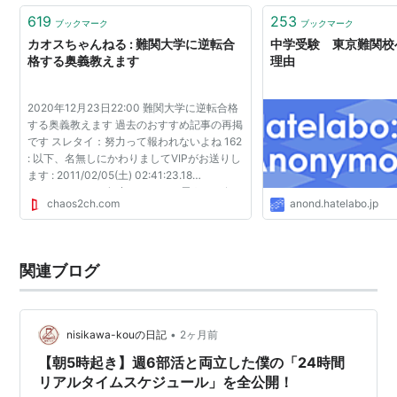
619
253
ブックマーク
ブックマーク
カオスちゃんねる : 難関大学に逆転合
中学受験 東京難関校
格する奥義教えます
理由
2020年12月23日22:00 難関大学に逆転合格
する奥義教えます 過去のおすすめ記事の再掲
です スレタイ：努力って報われないよね 162
: 以下、名無しにかわりましてVIPがお送りし
ます : 2011/02/05(土) 02:41:23.18
ID:EaDuv4mB0 努力していつも思うのは何
chaos2ch.com
anond.hatelabo.jp
でこんなに自分は要領が悪いのかということ
だな 別に報われなかった...
関連ブログ
•
nisikawa-kouの日記
2ヶ月前
【朝5時起き】週6部活と両立した僕の「24時間
リアルタイムスケジュール」を全公開！