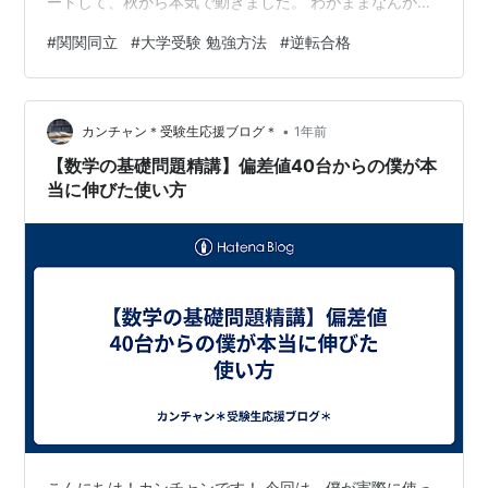
ートして、秋から本気で動きました。 わがままなんかじ
ゃない。その「挑戦したい」という気持ちは、何よりも
#
関関同立
#
大学受験 勉強方法
#
逆転合格
価値があります。 ①今からでも「全然間に合う」って本
当？ 結論から言うと、「やり方を間違えなければ間に合
います」。 秋からの逆転合格は、 ・戦略的な時間の使い
•
方 ・正しい参考書選び ・焦らず、やりきる力 があれ
カンチャン＊受験生応援ブログ＊
1年前
ば、実現可能です。 僕自身、偏差値40からスタートして
【数学の基礎問題精講】偏差値40台からの僕が本
3か月で15以上アップしまし…
当に伸びた使い方
こんにちは！カンチャンです！ 今回は、僕が実際に使っ