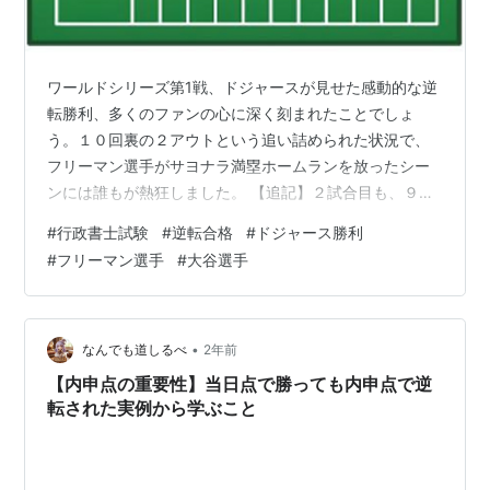
ワールドシリーズ第1戦、ドジャースが見せた感動的な逆
転勝利、多くのファンの心に深く刻まれたことでしょ
う。１０回裏の２アウトという追い詰められた状況で、
フリーマン選手がサヨナラ満塁ホームランを放ったシー
ンには誰もが熱狂しました。 【追記】２試合目も、９回
の表１アウト、満塁とヒヤヒヤしましたが、２連勝です
#
行政書士試験
#
逆転合格
#
ドジャース勝利
令和6年度の行政書士試験まで残り2週間［試験日１１月
#
フリーマン選手
#
大谷選手
１０日（日曜日）］となり、いよいよ最終直前期。大リ
ーグで言うなら、自信との戦いのワールドシリーズに突
入です。 「今さらどうにもならないかも」と感じている
方もいるかもしれません。しかし、この試合でのドジャ
•
なんでも道しるべ
2年前
ースの姿勢から学べることがあるのではないで…
【内申点の重要性】当日点で勝っても内申点で逆
転された実例から学ぶこと