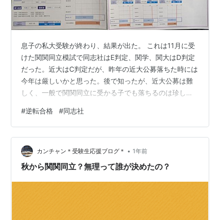
息子の私大受験が終わり、結果が出た。 これは11月に受
けた関関同立模試で同志社はE判定、関学、関大はD判定
だった。近大はC判定だが、昨年の近大公募落ちた時には
今年は厳しいかと思った。後で知ったが、近大公募は難
しく、一般で関関同立に受かる子でも落ちるのは珍しく
ないとのこと。 そもそも関関同立模試ってなんやねん、
#
逆転合格
#
同志社
傾向バラバラやんけ、近大、甲南、追手門も判定出てる
しｗ 紆余曲折あったが模試結果はガン無視して、息子は
第一志望同志社、第二志望樽商、第三志望立命、第四志
•
望関学、第五志望近大とした。 ‥やっぱ受けすぎｗ 僕の
カンチャン＊受験生応援ブログ＊
1年前
高校の同級生でもっと多く出願し、関西と関東を往復し
秋から関関同立？無理って誰が決めたの？
まくってる奴もいたがｗ 前も書いた…