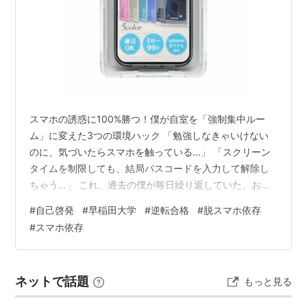
スマホの誘惑に100%勝つ！僕が自室を「強制集中ルー
ム」に変えた3つの環境ハック 「勉強しなきゃいけない
のに、気づいたらスマホを触っている…」 「スクリーン
タイムを制限しても、結局パスコードを入力して解除し
ちゃう…」 これ、過去の僕が毎日繰り返していた、お決
まりの絶望パターンです。 前回の記事で、僕の「朝5時
#
自己啓発
#
早稲田大学
#
逆転合格
#
脱スマホ依存
起き・内職ゴリゴリの24時間スケジュール」をお見せし
#
スマホ依存
ましたが、ハッキリ言ってスマホの誘惑を断ち切る仕組
みがなければ、あのスケジュールは1日も維持できません
でした。 よく「受験に落ちたのは自分の意志が弱かった
ネットで話題
もっと見る
からだ」なんて言う人がいますが、それは大間違いで
す。数千人の超エリート天才エンジニア…