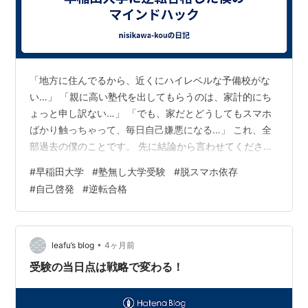
「地方に住んでるから、近くにハイレベルな予備校がな
い…」 「親に高い塾代を出してもらうのは、家計的にち
ょっと申し訳ない…」 「でも、家だとどうしてもスマホ
ばかり触っちゃって、毎日自己嫌悪になる…」 これ、全
部過去の僕のことです。 先に結論から言わせてくださ
い。地方から、予備校に1円も払わず、完全独学で早稲田
#
早稲田大学
#
塾無し大学受験
#
脱スマホ依存
大学に合格することは絶対に可能です。 「そんなの元か
#
自己啓発
#
逆転合格
ら頭が良かっただけでしょ？」と思うかもしれません。
でも、高2の夏までの僕は、勉強時間ほぼゼロの「スマホ
中毒・部活人間」でした。そんな凡人の僕が、自分の
『マインドと生活の仕組み』を少し変えただけで、早稲
•
leafu’s blog
4ヶ月前
田の合格通知を掴み取ることができたんです…
受験の当日点は戦略で変わる！