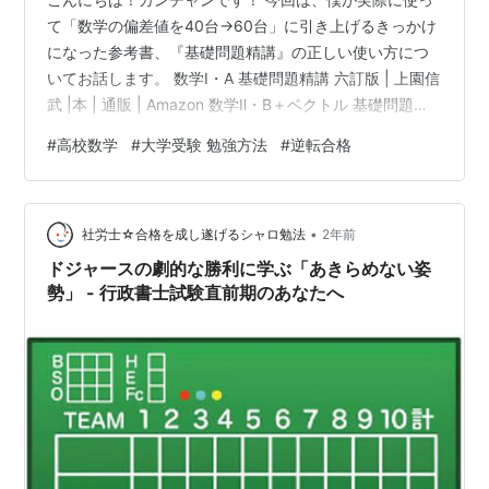
て「数学の偏差値を40台→60台」に引き上げるきっかけ
になった参考書、『基礎問題精講』の正しい使い方につ
いてお話します。 数学Ⅰ・A 基礎問題精講 六訂版 | 上園信
武 |本 | 通販 | Amazon 数学Ⅱ・B＋ベクトル 基礎問題精
講 六訂版 | 上園信武,齋藤正樹 |本 | 通販 | Amazon 高校3
#
高校数学
#
大学受験 勉強方法
#
逆転合格
年生の秋から受験勉強を始めた僕でも、しっかり取り組
めば武器にできたこの1冊。 正しい使い方をすれば、共通
テストや私大の基礎レベルはしっかり対応できるように
•
なります！ ①なぜ『基礎問題精講』は人気なのか？
社労士☆合格を成し遂げるシャロ勉法
2年前
『基礎問題精講』は、学校の教科書…
ドジャースの劇的な勝利に学ぶ「あきらめない姿
勢」 - 行政書士試験直前期のあなたへ