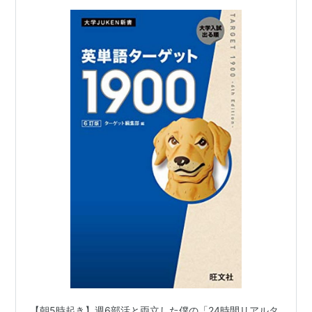
【朝5時起き】週6部活と両立した僕の「24時間リアルタ