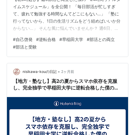
イムスケジュール」を全公開！ 「毎日部活が忙しすぎ
て、疲れて勉強する時間なんてどこにもない…」 「塾に
行ってないから、1日の生活リズムをどう組めばいいか分
からない…」 そんな風に悩んでいませんか？ 週6日、朝
練ありのサッカー部に所属していた頃の僕も、全く同じ
#
自己啓発
#
逆転合格
#
早稲田大学
#
部活との両立
壁にぶつかっていました。家に帰る頃にはHP（体力）は
#
部活と受験
完全にゼロ。「今から3時間勉強するぞ！」なんて気合を
入れても、机で寝落ちするか、スマホのショート動画を
見て終わるのがオチでした。 そんな僕が行き着いたの
が、夜の勉強を捨てて朝と学校の時間をハックする「朝
•
nisikawa-kouの日記
2ヶ月前
型シフト・スケジュール」です。 今…
【地方・塾なし】高2の夏からスマホ依存を克服
し、完全独学で早稲田大学に逆転合格した僕のマ
インドハック