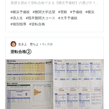
基礎を固めて逆転合格できる【横浜予備校】の選び方 1.
通信制・商業・工業高校からの大学受験における「リア
#
横浜予備校
#
難関大学志望
#
受験
#
予備校
#
横浜
ルな壁」 カリキュラムの違いによる「基礎知識の空白」
#
浪人生
#
既卒難関大コース
#
大手予備校
一般的な大手予備校のシステムが合わない理由 2. ゼロか
#
個別指導
#
逆転合格
ら這い上がる！横浜予備校の【極少人数制】と【プロ講
師】 1名〜最大4名の徹底した少人数授業 基礎の「な
ぜ？」を見抜くプロの診断力 3. 「わかったつもり」を許
さないアウトプット『ハマ…
•
生きよ 堕ちよ
6ヶ月前
逆転合格②