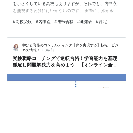
を小さくしている高校もありますが、それでも、内申点
を無視するわけにはいかないのです。 実際に、娘が今通
っている高校の同級生でもこのような事例がありまし
#
高校受験
#
内申点
#
逆転合格
#
通知表
#
評定
た。 ある中学の同級生、当日点で自分よりも良かった生
徒が不合格になってしまっているのです。 それはまさし
く、内申点の差です。 内申点で最終的に逆転が起きてし
学びと資格のコンサルティング【夢を実現する】転職・ビジ
まっているということなのです。 中3年間の取り組みの
•
ネス情報！
3年前
結果が内申点ではありますから、内申点の点数は3年間で
受験戦略コーチングで逆転合格！学習能力を基礎
作り上げるものです。 3年間って短いよう…
徹底し問題解決力を高めよう 【オンライン全国
対応】“受験戦略コーチング”で逆転合格ならメデ
ィオン