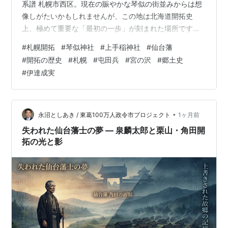
系譜 札幌市西区。現在の賑やかな琴似の街並みからは想
像しがたいかもしれませんが、この地は北海道開拓史
上、極めて重要な「最初の一歩」が刻まれた場所です。
その象徴である琴似神社には、単なる地域守護の神とし
#
札幌開拓
#
琴似神社
#
上手稲神社
#
仙台藩
ての役割を超え、明治維新の激動を生き抜いた東北の士
#
開拓の歴史
#
札幌
#
屯田兵
#
宮の沢
#
郷土史
族たちが抱いた、祖国への深い愛着と開拓への決意が今
#
伊達成実
なお色濃く残されています。 屯田兵としての入植：北の
果てに託した未来 明治8年（1875年）、北海道開拓と北
辺防備を担うべく、日本初の屯田兵村として選ばれたの
が琴似でした。この厳しい寒冷地へと足を踏…
•
永沼としあき / 東葛100万人政令市プロジェクト
1ヶ月前
失われた仙台藩士の夢 — 泉麟太郎と栗山・角田開
拓の光と影