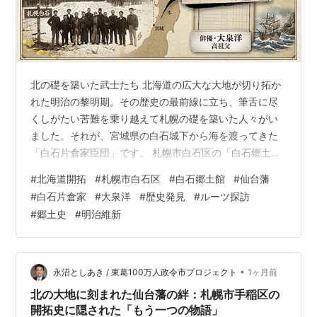
北の礎を築いた武士たち 北海道の広大な大地が切り拓か
れた明治の黎明期。その歴史の最前線に立ち、筆舌に尽
くしがたい苦難を乗り越えて札幌の礎を築いた人々がい
ました。それが、宮城県の白石城下から海を渡ってきた
「白石片倉家臣団」です。 札幌市白石区の「白石郷土
館」は、この北海道開拓の壮大な物語を紐解く上で、ま
#
北海道開拓
#
札幌市白石区
#
白石郷土館
#
仙台藩
さに聖地とも呼べる場所です。展示の密度、史料の質、
#
白石片倉家
#
大泉洋
#
歴史発見
#
ルーツ探訪
そのどれを取っても、北海道開拓の歴史を語る上で欠か
#
郷土史
#
明治維新
せない、非常に充実した空間となっています。 波乱の航
海、そして「奇跡」 仙台藩白石城の家臣団による北海道
開拓は、明治3年（1870年）にその幕を開けます。しか
し、その船出はあまりにも過酷な試練から始…
•
永沼としあき / 東葛100万人政令市プロジェクト
1ヶ月前
北の大地に刻まれた仙台藩の絆：札幌市手稲区の
開拓史に隠された「もう一つの物語」