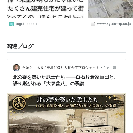
togetter.com
www.kyoto-np.co.jp
関連ブログ
•
永沼としあき / 東葛100万人政令市プロジェクト
1ヶ月前
北の礎を築いた武士たち ——白石片倉家臣団と、
語り継がれる「大泉善八」の系譜