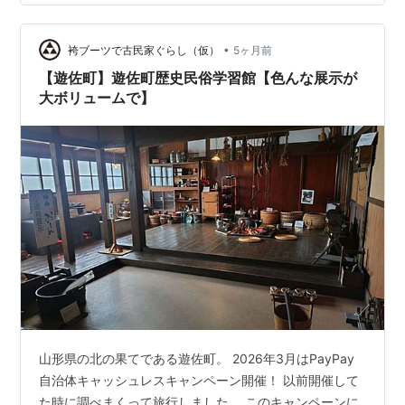
くも、建物にきちんとお金をかけていた時代があったの
だ。 ところどころ古びてはいるが、とても綺麗に保たれ
•
ているすてきな場所だった。この建物を見るだけでも、
袴ブーツで古民家ぐらし（仮）
5ヶ月前
来た価値があるというもの。 遺聞市川・船橋戊辰戦争:
【遊佐町】遊佐町歴史民俗学習館【色んな展示が
若き日の江原素六-江戸・船橋・沼津 作者…
大ボリュームで】
山形県の北の果てである遊佐町。 2026年3月はPayPay
自治体キャッシュレスキャンペーン開催！ 以前開催して
た時に調べまくって旅行しました。 このキャンペーンに