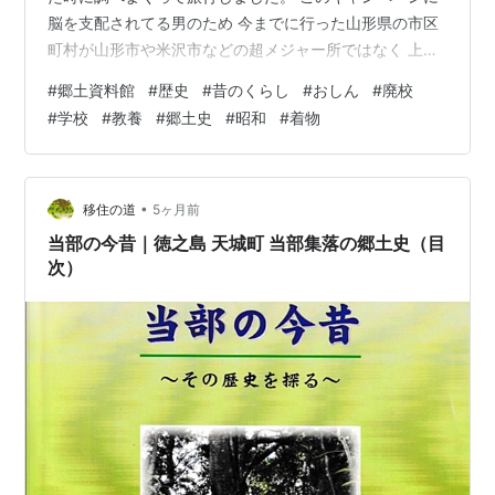
脳を支配されてる男のため 今までに行った山形県の市区
町村が山形市や米沢市などの超メジャー所ではなく 上山
市と遊佐町だけという不思議なチョイス。 関東から旅行
#
郷土資料館
#
歴史
#
昔のくらし
#
おしん
#
廃校
に来る人間のチョイスかこれが…？ 真室川町と庄内町も
#
学校
#
教養
#
郷土史
#
昭和
#
着物
行きたかったですよー、都合が合わず無事死亡でした
が。 これ行けてたら更に不思議なチョイスになってたな
🤔 そして遊佐町、意外と言っては難ですけども結構な観
光名所があったんですよね。 鳥海山が有名かと思います
•
移住の道
5ヶ月前
がそれ抜きでも中々のスポ…
当部の今昔｜徳之島 天城町 当部集落の郷土史（目
次）