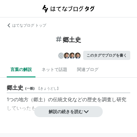
はてなブログ トップ
郷土史
このタグでブログを書く
言葉の解説
ネットで話題
関連ブログ
郷土史
(
一般
)
【
きょうどし
】
1つの地方（郷土）の伝統文化などの歴史を調査し研究
していったもの。
解説の続きを読む