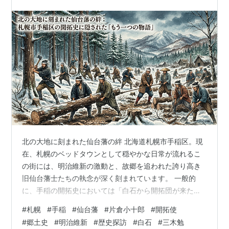
北の大地に刻まれた仙台藩の絆 北海道札幌市手稲区。現
在、札幌のベッドタウンとして穏やかな日常が流れるこ
の街には、明治維新の激動と、故郷を追われた誇り高き
旧仙台藩士たちの執念が深く刻まれています。 一般的
に、手稲の開拓史においては「白石から開拓団が来た」
という一節が語られることが多いでしょう。しかし、そ
#
札幌
#
手稲
#
仙台藩
#
片倉小十郎
#
開拓使
の背景には単なる移住という言葉では括りきれない、明
#
郷土史
#
明治維新
#
歴史探訪
#
白石
#
三木勉
治政府の開拓政策と、敗北の歴史を背負った士族たちの