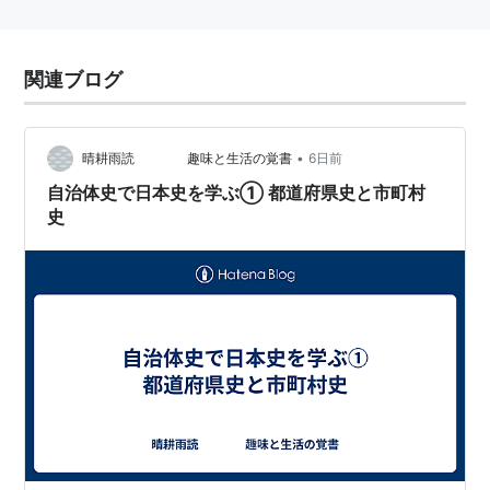
関連ブログ
•
晴耕雨読 趣味と生活の覚書
6日前
自治体史で日本史を学ぶ① 都道府県史と市町村
史