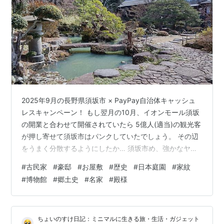
2025年9月の長野県須坂市 × PayPay自治体キャッシュ
レスキャンペーン！ もし翌月の10月、イオンモール須坂
の開業と合わせて開催されていたら 5億人(適当)の観光客
が押し寄せて須坂市はパンクしていたでしょう。 その辺
をうまく分散するようにしたか… 須坂市め、強かなヤツ
よ……お前誰だよ👈 ということで須坂市の更なる宣伝の
#
古民家
#
豪邸
#
お屋敷
#
歴史
#
日本庭園
#
家紋
ために、まだまだ観光スポットを題材にしますよ！ ↓今
#
博物館
#
郷土史
#
名家
#
殿様
までご紹介してきました 須坂市ご当地グルメ「みそす
き」が食べられる古民家レストランの 旬菜古民家 ゆるり
hakama-boots.com レンタルスペースとして借りられる
ちょいのすけ日記：ミニマルに生きる旅・生活・ガジェット
洋館 須坂市旧上高井郡役所 hakama-boo…