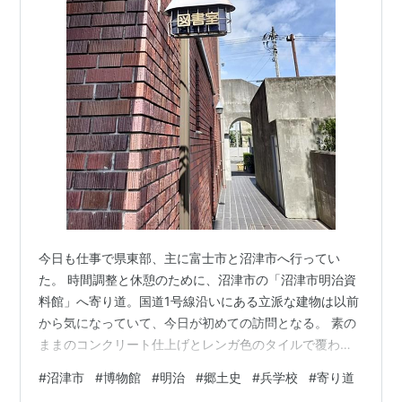
今日も仕事で県東部、主に富士市と沼津市へ行ってい
た。 時間調整と休憩のために、沼津市の「沼津市明治資
料館」へ寄り道。国道1号線沿いにある立派な建物は以前
から気になっていて、今日が初めての訪問となる。 素の
ままのコンクリート仕上げとレンガ色のタイルで覆われ
た、装飾や段差の多い建物は、昭和の終わり頃の公共建
#
沼津市
#
博物館
#
明治
#
郷土史
#
兵学校
#
寄り道
築によくあるもの。思えば豊かな時代だった。良くも悪