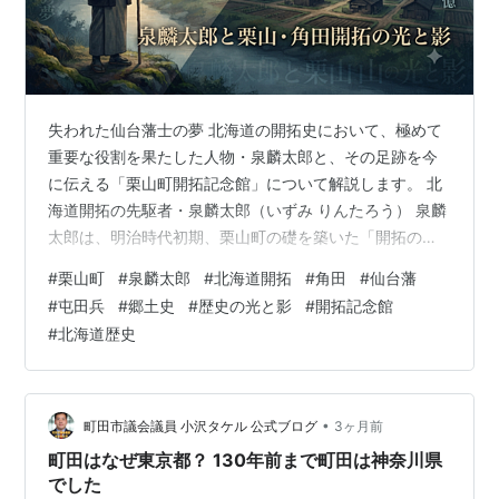
失われた仙台藩士の夢 北海道の開拓史において、極めて
重要な役割を果たした人物・泉麟太郎と、その足跡を今
に伝える「栗山町開拓記念館」について解説します。 北
海道開拓の先駆者・泉麟太郎（いずみ りんたろう） 泉麟
太郎は、明治時代初期、栗山町の礎を築いた「開拓の
父」として称えられる人物です。彼の人生は、まさに北
#
栗山町
#
泉麟太郎
#
北海道開拓
#
角田
#
仙台藩
海道の荒野を切り拓くという、壮絶かつ希望に満ちた挑
#
屯田兵
#
郷土史
#
歴史の光と影
#
開拓記念館
戦の連続でした。 仙台藩士から開拓者へ 麟太郎は宮城県
#
北海道歴史
の仙台藩支藩・角田藩の士族出身でした。戊辰戦争後、
時代の大きな転換期の中で、彼は北海道への移住を決意
します。最初は室蘭の地で開拓を指揮していましたが、
その地を兄に譲り、自らはさらなる新天地を…
•
町田市議会議員 小沢タケル 公式ブログ
3ヶ月前
町田はなぜ東京都？ 130年前まで町田は神奈川県
でした