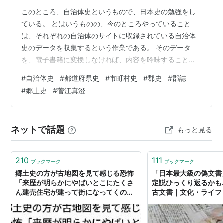
このところ、自治体史というもので、日本史の勉強をし
ている。 とはいうものの、今のところやっていること
は、それぞれの自治体のサイトに収録されている自治体
史のデータを収集するという作業である。 そのデータ
を、電子書籍に変換しなければ、内容を吟味することは
できないので、まだその段階に至ってはいない。 自治体
#
自治体史
#
都道府県史
#
市町村史
#
郡史
#
郡誌
史というのは、都道府県の都道府県史や市町村の市町村
#
郷土史
#
菅江真澄
史などであり、ほとんどすべての自治体が刊行してい
る。 でも、だからと言って、すべての自治体がネット上
のサイトで公開している訳ではない。 私が住む柏市のサ
ネットで話題
もっと見る
イトを見ると、刊行済みの柏市史についての情報は掲載
されているが、その具体的な内容は全く提供されて…
210
111
ブックマーク
ブックマーク
郷土史の方が古地図を見て感じる恐怖
「日本最大級の偽文書
「来歴が明らかにやばいとこにたくさ
定説ひっくり返るかも
ん建売住宅が建って街になってくの、
古文書｜文化・ライフ
ほんとこわい…」
ス｜京都新聞