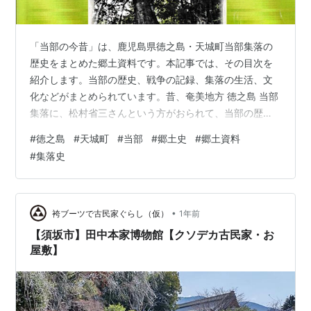
「当部の今昔」は、鹿児島県徳之島・天城町当部集落の
歴史をまとめた郷土資料です。本記事では、その目次を
紹介します。当部の歴史、戦争の記録、集落の生活、文
化などがまとめられています。昔、奄美地方 徳之島 当部
集落に、松村省三さんという方がおられて、当部の歴史
を、平成17年に、「当部の今昔」という名前で、１冊に
#
徳之島
#
天城町
#
当部
#
郷土史
#
郷土資料
まとめてくださいました。現在、紙でしか残ってないの
#
集落史
ですが、貴重な資料ですので、将来に残すため、スキャ
ンしたので、徳之島 天城町 当部集落の歴史資料として公
開しています。郷土史研究や地域研究の参考になれば幸
いです。 （はてなブログはPDF添付できないため、note
•
袴ブーツで古民家ぐらし（仮）
1年前
以下のページに添付してます。） …
【須坂市】田中本家博物館【クソデカ古民家・お
屋敷】