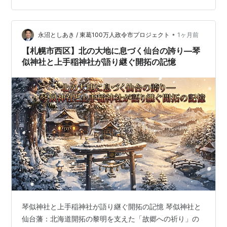
過酷な運命、そして強固な組織力による「新しい故郷」
の創造という、非常に密接で構造的な歴史が存在しま
す。 札幌市手稲記念館 戊辰の敗北と「集団移住」という
•
永沼としあき / 東葛100万人政令市プロジェクト
1ヶ月前
決断 明治維新という巨大な時代の転換期、東北の…
【札幌市西区】北の大地に息づく仙台の誇り―琴
似神社と上手稲神社が語り継ぐ開拓の記憶
琴似神社と上手稲神社が語り継ぐ開拓の記憶 琴似神社と
仙台藩：北海道開拓の黎明を支えた「故郷への祈り」の