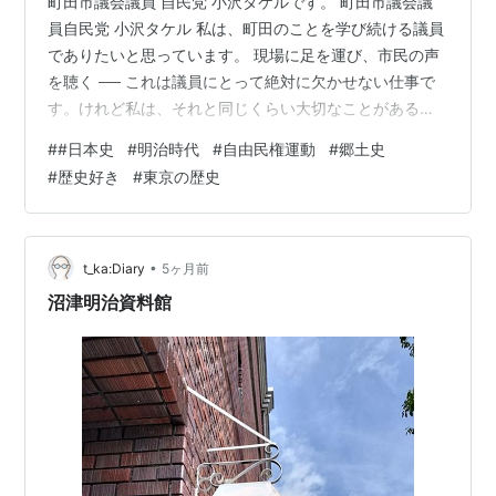
町田市議会議員 自民党 小沢タケルです。 町田市議会議
員自民党 小沢タケル 私は、町田のことを学び続ける議員
でありたいと思っています。 現場に足を運び、市民の声
を聴く ── これは議員にとって絶対に欠かせない仕事で
す。けれど私は、それと同じくらい大切なことがあると
思っています。自分が代表する町を、骨の髄まで知るこ
#
#日本史
#
明治時代
#
自由民権運動
#
郷土史
と です。今日はその姿勢の一例として、町田の歴史にま
#
歴史好き
#
東京の歴史
つわる素朴な疑問を、一次資料にあたってじっくり調べ
てみました。 「町田って、神奈川じゃないの？」── 町
田で生まれ育った私も、市外の方からこう聞かれること
が本当に多いんです。地図を開いてみると、町田市は神
•
t_ka:Diary
5ヶ月前
奈川県側に半島のようにせり出し…
沼津明治資料館