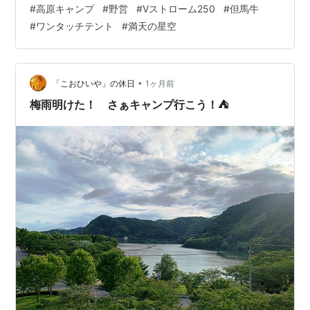
#
高原キャンプ
#
野営
#
Vストローム250
#
但馬牛
着 友人はすでに到着済み Lineを見るとあと一人は遅れそ
#
ワンタッチテント
#
満天の星空
うなので適当に時間を調整して事前に伝えてる次のポイ
ントへ移動した ■JAたじま 肉の店 本店 お肉の特売日な
ので立ち寄って但馬牛のお肉をゲット いつもはコロッケ
を買い食いするけど、暑さで食欲が無いので今回は見送
•
「こおひいや」の休日
1ヶ月前
ります 買い物を済ま…
梅雨明けた！ さぁキャンプ行こう！⛺