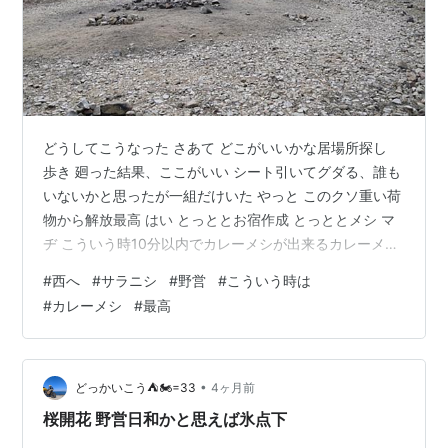
どうしてこうなった さあて どこがいいかな居場所探し
歩き 廻った結果、ここがいい シート引いてグダる、誰も
いないかと思ったが一組だけいた やっと このクソ重い荷
物から解放最高 はい とっととお宿作成 とっととメシ マ
ヂ こういう時10分以内でカレーメシが出来るカレーメシ
は偉大 メシったらとっとと寝る(笑) もう一回ねないと疲
#
西へ
#
サラニシ
#
野営
#
こういう時は
労限界 朝 にいたるまで夜一回起きる、ちょっと寒かった
#
カレーメシ
#
最高
のでお茶のんで またねて今度は三時位から外がうるさい
という程度ではないが まあまあにぎやかでおきたがその
時はまあまあ距離とったもう 一組が支度開始したらし
い。 それ位山が静かすぎて声が響くのよ うむ 眼も覚め
•
どっかいこう⛺🏍=33
4ヶ月前
たしアサメ…
桜開花 野営日和かと思えば氷点下