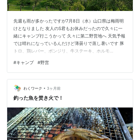
先週も雨が多かったですが7月8日（水）山口県は梅雨明
けとなりました 友人のS君もお休みだったので久々に一
緒にキャンプ行こうかって 久々に第二野営地へ 天気予報
では晴れになっているんだけど薄曇りで蒸し暑いです 豚
トロ、鶏レバー、ボンジリ、牛ステーキ、ホルモ
ン・・・・ いつもの肉々フェスティバルの始まりです ロ
#
キャンプ
#
野営
マンチックに星空を眺めて・・・と言いたいところです
が～ 「うぇ～い、もう食えんっ！」 の図 （そもそも曇
り空で星も見えやしない） お互い若い頃はメチャメチャ
•
食べていました なのででキャンプ中食べ物が無くなるの
わくワーク
3ヶ月前
がひもじい いつも食い切れんくなるのについつい持って
釣った魚を焚き火で！
来て後悔するんだよなぁ～ 後はの…