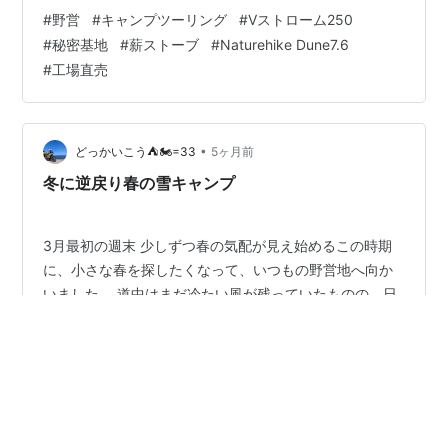
今回のキャンプは、お正月に知り合ったOさんが初参加、
#
野営
#
キャンプツーリング
#
Vストローム250
野営地は地図に無いのでいつものスーパーに集合する 行
#
秘密基地
#
薪ストーブ
#
Naturehike Dune7.6
楽日和なので一般道も普段より流れはあまり良くなかっ
#
工場直売
たものの、余裕をもって20分前にはスーパーに到着出来
た そして、Oさんは少し前に着いていて待ってたみたい
到着後スマホを見るとWさんから「渋滞で50分遅れる」
とLINEが入っていたので、…
•
どっかいこう⛺🏍=33
5ヶ月前
冬に逆戻り春の雪キャンプ
3月最初の週末 少しずつ春の気配が見え始めるこの時期
に、小さな春を探したくなって、いつもの野営地へ向か
いました。 道中はまだ冷たい風が残っていたものの、日
差しのある場所には春らしい柔らかさもあります けど、
北へ向かうと雲行きが怪しい 予報通りやと雪が降るかも
■春を探しに来た野営地で、まさかの完ソロ時間 この日
#
野営
#
雪の春キャンプ
#
Vストローム250
の天気はかなり不安定で、設営を始める頃には空がさら
#
薪ストーブ
#
ショウネンテント
に暗くなり、やがてパラパラと霰が降り始めました その
せいか野営地を訪れる人はなく、友人たちが到着するま