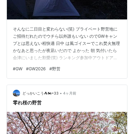
そんなに二日目と変わらない(笑) プライベート野営地に
ご招待だれたのでウチら以外誰もいない のでGWキャン
プとは思えない程快適 日中 は風ゴイスーでこれ焚火無理
かなあと思ったが夜凪いだので よかった 朝 気付いたら
会津にいました割愛(笑) ランキング参加中アウトドア遊
びが好き。
#
GW
#
GW2026
#
野営
•
どっかいこう⛺🏍=33
4ヶ月前
零れ桜の野営