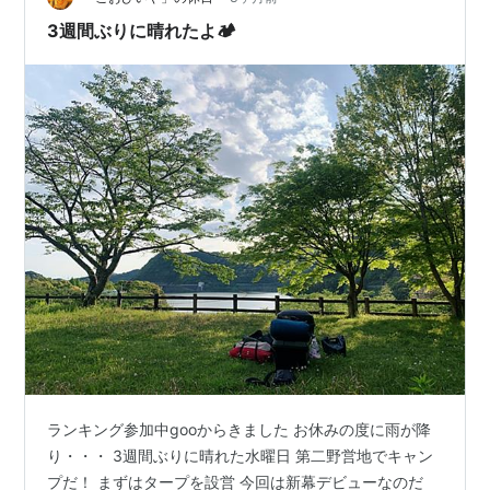
焼効率をあげるので、よく燃えて気持ちいいです。
3週間ぶりに晴れたよ🏕️
BioLite…
ランキング参加中gooからきました お休みの度に雨が降
り・・・ 3週間ぶりに晴れた水曜日 第二野営地でキャン
プだ！ まずはタープを設営 今回は新幕デビューなのだ