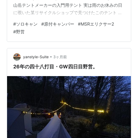
山岳テントメーカーの入門用テント 実は雨のお休みの日
に覗いた某リサイクルショップで見つけたこのテント 相
場の半額以下だったんで気になって・・・ 店内で張らせ
#
ソロキャン
#
原付キャンパー
#
MSRエリクサー2
てもらって確認したところ状態がとても良かったのでそ
#
野営
の場で買ってしまった インナーの上部はフルメッシュ 冬
はムリかもしれないけれどこれからの季節は使えそう 二
人用なので中も広々 フライをかけて・・・ いいじゃん、
カッコイイ！ そのテントをタープの端っこに入れ込みま
•
yanstyle-Suite
3ヶ月前
す 「オガワ張り」と…
26年の四十八打目・GW四日目野営。