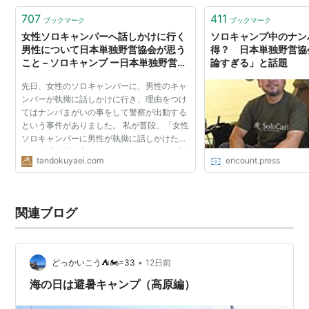
707
411
ブックマーク
ブックマーク
女性ソロキャンパーへ話しかけに行く
ソロキャンプ中のナン
男性について日本単独野営協会が思う
得？ 日本単独野営協
こと – ソロキャンプ ー日本単独野営協
論すぎる」と話題
会 公式サイト ー
先日、女性のソロキャンパーに、男性のキャ
ンパーが執拗に話しかけに行き、理由をつけ
てはナンパまがいの事をして警察が出動する
という事件がありました。 私が普段、「女性
ソロキャンパーに男性が執拗に話しかけたり
する迷惑行為は良くないことだ。」という話
tandokuyaei.com
encount.press
をしていると、「いやいや、女だってどうだ
こうだ」と、すぐ...
関連ブログ
•
どっかいこう⛺🏍=33
12日前
海の日は避暑キャンプ（高原編）