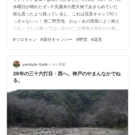
水曜日が晴れたぞ～‼ 先週末の悪天候であきらめていた
桜も思ったより残っているし、これは花見キャンプ行く
っきゃないっ！ 第二野営地、おぉ～あの雨風によく耐え
たな～ だいぶ散ってはいるけどこの景色が見れたら御の
字ですわ 今回はちょっと場所を移動してこちらにします
#
ソロキャン
#
原付キャンパー
#
野営
#
花見
あ～、今年も花見できた～ 初鰹を頂きながらまずは乾杯
あの分厚い刺身にゃ負けるけどそれなりに旨い(笑) 餃
子、焼き肉、鍋しゃぶ・・・独りの宴もまた楽し 今回場
•
所を変えたのはライトアップした桜を見ながら飲みたか
yanstyle-Suite
4ヶ月前
ったから あぁ、なんと贅沢な花見だことよ 今夜もいい夜
26年の三十六打目・西へ。神戸のやまんなかでね
だ 朝、ポツポツとい…
る。