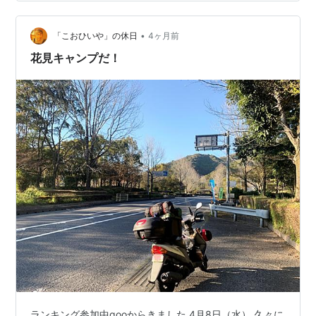
ワンタッチテントの使用感 良い所・簡単に設営と収納可
能・屋根と四方はメッシュで通気性抜群・格子状の窓が
洒落ている ・黄色と白の配色が爽やかな印象・6千円弱
•
「こおひいや」の休日
4ヶ月前
でお安い ちょとな所・…
花見キャンプだ！
ランキング参加中gooからきました 4月8日（水） 久々に