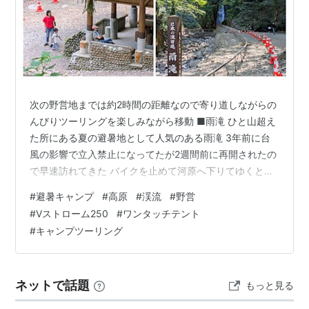
次の野営地までは約2時間の距離なので寄り道しながらの
んびりツーリングを楽しみながら移動 ■雨滝 ひと山超え
た所にある夏の避暑地として人気のある雨滝 3年前に台
風の影響で立入禁止になってたが2週間前に再開されたの
で早速訪れてきた バイクを止めて河原へ下りてゆくと左
手に優雅な布引の滝、奥には雨滝、右手には佛谷の滝の3
#
避暑キャンプ
#
高原
#
渓流
#
野営
つの滝がある 雨滝は流石に主役らしい豪快さ 滝つぼ迄近
#
Vストローム250
#
ワンタッチテント
くに寄れて水しぶきとマイナスイオンをたっぷり浴びれ
#
キャンプツーリング
ます 佛谷の滝そばに建っている休憩所は谷からのヒンヤ
リした空気が流れ込んできて、思わずうたた寝してしま
いそうになる気持ち良さ ■サンマート郡家店 旅の楽しみ
ネットで話題
もっと見る
はご当地スーパー 鳥取では…