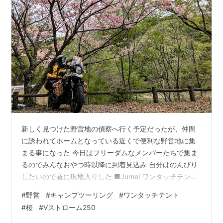
新しく見つけた野営地の偵察へ行く予定だったが、仲間
に誘われてホームとなっている近くで便利な野営地に集
まる事になった 今日はフリーダムなメンバーたちで集ま
るのでみんなおやつ時以降に到着見込み 自分はのんびり
したいので昼に現地入りした ■Jumei ワンタッチテント
2週間後の四国一周ツーリングラリーBSTRに備えてコン
#
野営
#
キャンプツーリング
#
ワンタッチテント
パクトに荷物をまとめ、爽やかな色とデザインが気に入
#
桜
#
Vストローム250
って新しく入手したワンタッチテントを試し張り Jumei