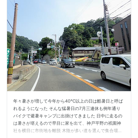
年々暑さが増して今年から40℃以上の日は酷暑日と呼ば
れるようになった そんな猛暑日の7月三連休も例年通り
バイクで避暑キャンプに出掛けてきました 日中に走るの
は暑さが堪えるので早目に家を出て、神戸平野の祇園神
社を横目に市街地を離脱 木陰が多い道を選んで集合場所
へ向かった ■道の駅ようか但馬蔵 集合時間ピッタリに到