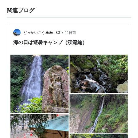
関連ブログ
•
どっかいこう⛺🏍=33
11日前
海の日は避暑キャンプ（渓流編）