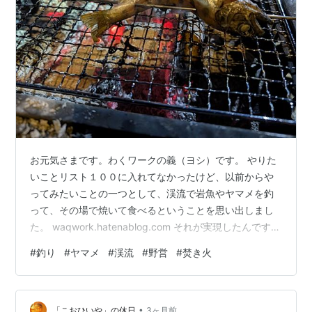
お元気さまです。わくワークの義（ヨシ）です。 やりた
いことリスト１００に入れてなかったけど、以前からや
ってみたいことの一つとして、渓流で岩魚やヤマメを釣
って、その場で焼いて食べるということを思い出しまし
た。 waqwork.hatenablog.com それが実現したんです！
釣れたのはヤマメ２匹だったけど、１匹はあまりに小さ
#
釣り
#
ヤマメ
#
渓流
#
野営
#
焚き火
かったので逃しました。 串はダイソーで買っておきまし
た。 あれっ、刺し方が逆かな？ とりあえずバイオライト
でお湯を沸かしながら、漏れ出る火で炙ってみます。 バ
•
イオライトは、USB充電もできるし、ファンが回って燃
「こおひいや」の休日
3ヶ月前