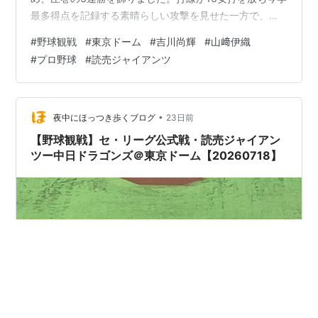
最多得点を記録する素晴らしい攻撃を見せた一方で、チ
ームを支えてきた主力選手に関する気になるニュースも
#
野球観戦
#
東京ドーム
#
吉川尚輝
#
​山﨑伊織
飛び込んできています。本記事では、この試合の主要な
#
プロ野球
#
読売ジャイアンツ
トピックスやスタッツを整理し、ファンの声とともに客
観的な分析をお届けします。 目次 1. 今回のニュース・試
合の事実まとめ 2. ファンの反応・リアルな声 3. 私の感
想 1. 今回のニュース・試合の事実まとめ 巨人は初回から
•
夜中にほっつき歩くブログ
23日前
泉口選…
【野球観戦】セ・リーグ公式戦・読売ジャイアン
ツー中日ドラゴンズ＠東京ドーム【20260718】