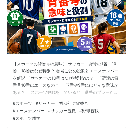
【スポーツの背番号の意味】 サッカー・野球の1番・10
番・18番はなぜ特別？ 番号ごとの役割とエースナンバー
を解説 「サッカーの10番はなぜ特別なの？」「野球の背
番号18番はエースなの？」「7番や9番にはどんな意味が
ある？」 スポーツ観戦をしていると、選手のプレーだけ
でなく背番号が気になることがあります。 実は背番号に
#
スポーツ
#
サッカー
#
野球
#
背番号
は、単なる識別番号としての役割だけでなく、ポジショ
#
エースナンバー
#
サッカー観戦
#
野球観戦
ン・チーム内での役割・伝統・期待・選手自身のこだわ
#
スポーツ雑学
りなど、さまざまな意味が込められてきました。 この記
事では、サッカー・野球を中心に、バスケットボールや