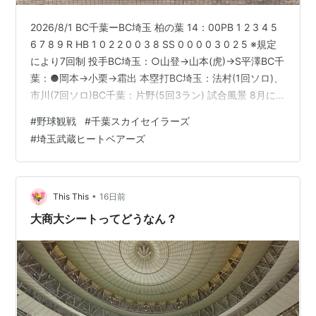
2026/8/1 BC千葉ーBC埼玉 柏の葉 14：00PB 1 2 3 4 5
6 7 8 9 R HB 1 0 2 2 0 0 3 8 SS 0 0 0 0 3 0 2 5 ※規定
により7回制 投手BC埼玉：○山登→山本(虎)→S平澤BC千
葉：●岡本→小栗→霜出 本塁打BC埼玉：法村(1回ソロ)、
市川(7回ソロ)BC千葉：片野(5回3ラン) 試合風景 8月に
なり、今年も危険な暑さに…⚠️ プレーボール直後、法村
#
野球観戦
#
千葉スカイセイラーズ
が初球を捉えてホームラン！ 2回裏、BC千葉の難波がヒ
#
埼玉武蔵ヒートベアーズ
ットで出塁するも得点ならず。 3回、満塁のチャンスで
上田の2点タイムリー！ 4回にも2点を奪い、5-0に。 5回
裏、BC千葉の片…
•
This This
16日前
大商大シートってどうなん？