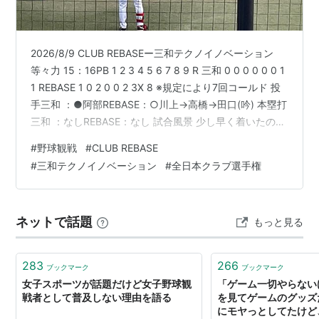
2026/8/9 CLUB REBASEー三和テクノイノベーション
等々力 15：16PB 1 2 3 4 5 6 7 8 9 R 三和 0 0 0 0 0 0 1
1 REBASE 1 0 2 0 0 2 3X 8 ※規定により7回コールド 投
手三和 ：●阿部REBASE：○川上→高橋→田口(吟) 本塁打
三和 ：なしREBASE：なし 試合風景 少し早く着いたの
で、第二試合・全川崎クラブー兵庫県警桃太郎の試合を
#
野球観戦
#
CLUB REBASE
観戦。10-3で県警桃太郎が勝利。 第三試合は山口県・三
#
三和テクノイノベーション
#
全日本クラブ選手権
和テクノイノベーションと東京都・CLUB REBASEの一
戦。 元巨人育成の保科も元気そうだった。今季は不振で
スタメンを外れるこ…
ネットで話題
もっと見る
283
266
ブックマーク
ブックマーク
女子スポーツが話題だけど女子野球観
「ゲーム一切やらない
戦者として普及しない理由を語る
を見てゲームのグッズ
にモヤっとしてたけど