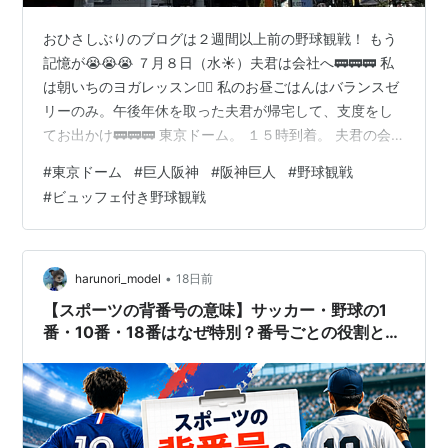
おひさしぶりのブログは２週間以上前の野球観戦！ もう
記憶が😭😭😭 ７月８日（水☀）夫君は会社へ🚃🚃🚃 私
は朝いちのヨガレッスン🧘‍♀️ 私のお昼ごはんはバランスゼ
リーのみ。午後年休を取った夫君が帰宅して、支度をし
てお出かけ🚃🚃🚃 東京ドーム。 １５時到着。 夫君の会
社の福利厚生で、野球観戦チケットが当選👏 巨人ー阪神
#
東京ドーム
#
巨人阪神
#
阪神巨人
#
野球観戦
戦⚾ １５時４０分から優先入場できる２２ゲートに並
#
ビュッフェ付き野球観戦
び、入場。 限られたエリアだけ解放されてて、練習風景
を見ることができた。１６時、すべてのエリアが解放さ
れ、３３ゲートへ行き、受付でビュッフェカードを提出
し、リストバンドを巻いてもらう。 これで飲み放題、ビ
•
harunori_model
18日前
ュッフェ食べ放題の準備完了。…
【スポーツの背番号の意味】サッカー・野球の1
番・10番・18番はなぜ特別？番号ごとの役割とエ
ースナンバーを解説