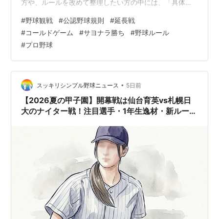
方や、ルールを改めて整理したい方の中には、「具体的
にどのような条件が揃えばサヨナラ成立になるのか」
#
野球観戦
#
公認野球規則
#
延長戦
「延長戦や天候によるコールドゲーム時にはどのような
#
コールドゲーム
#
サヨナラ勝ち
#
野球ルール
規定が適用されるのか」といった疑問を持つ方も少なく
#
プロ野球
ありません。 そこで本記事では、プロ野球（NPB）にお
けるサヨナラ勝ちの基本条件をはじめ、コールドゲーム
成立時の特殊な取り扱いや延長戦の規定について、公認
野球規則およびNPBの運用規定をもとに詳しく…
•
スッキリシンプル野球ニュース
5日前
【2026夏の甲子園】開幕戦は仙台育英vs札幌日
大のナイター戦！注目選手・1年生逸材・新ルール
徹底解説