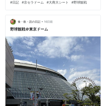
#
日記
#
京セラドーム
#
大商大シート
#
野球観戦
かったり、そもそもチケットに当たらなかったり、開演
時間が大幅に遅れたり、神席が当たったと思えば台風で
中止になったりと、これまでライブでは何かと縁がない
•
京セラドームだが、野球に関してだけでも良い縁があり
食・飲・読の日記
16日前
ますように（笑） チケット取りの段階では大商大シート
野球観戦＠東京ドーム
と言うグラウンドレベルの高い座席が当た…