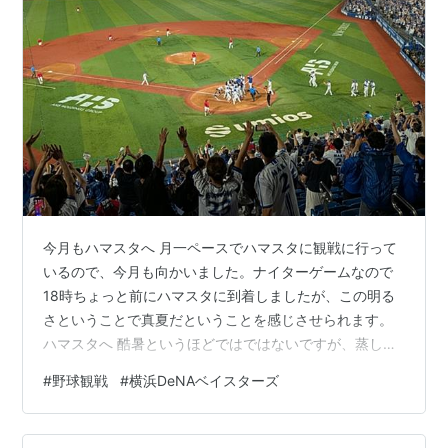
今月もハマスタへ 月一ペースでハマスタに観戦に行って
いるので、今月も向かいました。ナイターゲームなので
18時ちょっと前にハマスタに到着しましたが、この明る
さということで真夏だということを感じさせられます。
ハマスタへ 酷暑というほどではではないですが、蒸し暑
かったんので到着早々にモミモミフラッペを購入しまし
#
野球観戦
#
横浜DeNAベイスターズ
た。 もみもみフラッペ抹茶 いつもは湘南ゴールドと杏仁
豆腐味を買っていますが、期間限定メニューとして抹茶
とミルクアイスのものが発売されていたのでそちらを購