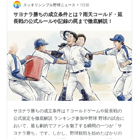
•
入してみました。結構甘めですが、冷たいのでそこまで
スッキリシンプル野球ニュース
1日前
くどさを感じることもありませんでした。
サヨナラ勝ちの成立条件とは？雨天コールド・延
長戦の公式ルールや記録の罠まで徹底解説！
サヨナラ勝ちの成立条件は？コールドゲームや延長戦の
公式規定を徹底解説 ランキング参加中野球 野球の試合に
おいて、最も劇的でファンを魅了する瞬間の一つが「サ
ヨナラ勝ち」です。しかし、野球観戦を始めたばかりの