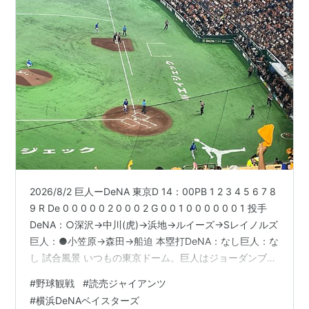
2026/8/2 巨人ーDeNA 東京D 14：00PB 1 2 3 4 5 6 7 8
9 R De 0 0 0 0 0 2 0 0 0 2 G 0 0 1 0 0 0 0 0 0 1 投手
DeNA：○深沢→中川(虎)→浜地→ルイーズ→Sレイノルズ
巨人：●小笠原→森田→船迫 本塁打DeNA：なし巨人：な
し 試合風景 いつもの東京ドーム。巨人はジョーダンブラ
ンドとコラボしたユニ。 巨人の先発は小笠原。 初回はバ
#
野球観戦
#
読売ジャイアンツ
ックの好守もあり無失点で抑える。 3回、小笠原にヒッ
#
横浜DeNAベイスターズ
トが生まれる。 松本剛のヒットで先制！ 寿司レース。結