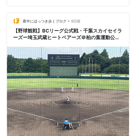
局これしか良いこと無かった。裏を返せば負け試合でも
これがあるから何とか見られる。…
•
夜中にほっつき歩くブログ
9日前
【野球観戦】BCリーグ公式戦・千葉スカイセイラ
ーズー埼玉武蔵ヒートベアーズ＠柏の葉運動公園
野球場【20260801】