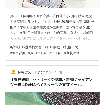
夏の甲子園開幕！仙台育英の注目選手と札幌日大の激突
を徹底解説 ランキング参加中野球 2026年夏の第108回全
国高等学校野球選手権大会が阪神甲子園球場で幕を開け
ます。8月5日の開幕戦では、仙台育英（宮城）と札幌日
大（南北海道）による注目のナイターカードが組まれま
した。今回は、大会を彩る注目選手や記録員の奮闘、開
#
高校野球選手権大会
#
野球観戦
#
札幌日大
会式リハーサルの模様、両校の戦力、今大会の新ルール
#
仙台育英
#
夏の甲子園
#
甲子園
#
高校野球
など、開幕直前の最新情報をまとめてお届けします。 目
次 1. 今回のニュース・試合の事実まとめ 2. ファンの反
応・リアルな声 3. 私の感想 1. 今回のニュース・試合の事
実まとめ 今大会の開幕戦は、昨年に引き続き「ナイタ
•
夜中にほっつき歩くブログ
6日前
ー」でのオープ…
【野球観戦】セ・リーグ公式戦・読売ジャイアン
ツー横浜DeNAベイスターズ＠東京ドーム
【20260802】