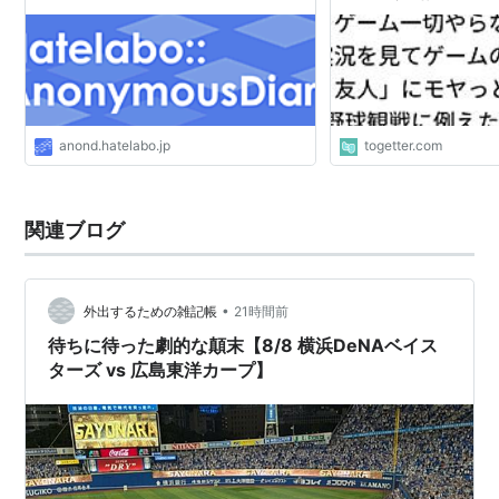
えたら腑に落ちた
anond.hatelabo.jp
togetter.com
関連ブログ
•
外出するための雑記帳
21時間前
待ちに待った劇的な顛末【8/8 横浜DeNAベイス
ターズ vs 広島東洋カープ】