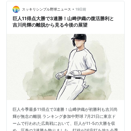
バレーボールなどの背番号の意味を分かりやすく解説し
ます。 まず知っておきたい！…
•
スッキリシンプル野球ニュース
19日前
巨人11得点大勝で3連勝！山﨑伊織の復活勝利と
吉川尚輝の離脱から見る今後の展望
巨人今季最多11得点で3連勝！山﨑伊織が初勝利も吉川尚
輝が無念の離脱 ランキング参加中野球 7月21日に東京ド
ームで行われた広島戦において、巨人が11-5の大勝を収
め、圧巻の3連勝を飾りました。打線が16安打を放ち今季