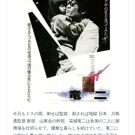
今日もドスの雨、刺せば監獄、刺されば地獄 日本、川島
透監督 新宿、山東会の幹部、花城竜二は舎弟の二人に賭
博場を仕切らせて、優雅な暮らしを続けていた。竜二に