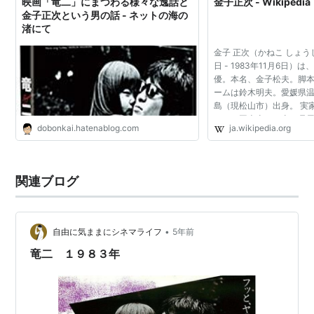
映画「竜二」にまつわる様々な逸話と
金子正次 - Wikipedia
金子正次という男の話 - ネットの海の
渚にて
金子 正次（かねこ しょうじ
日 - 1983年11月6日
優。本名、金子松夫。脚
ームは鈴木明夫。愛媛県
島（現松山市）出身。 実
は、四国本土より山口県
dobonkai.hatenablog.com
ja.wikipedia.org
や広島県倉橋島に近い小島
とミカンの栽培を...
関連ブログ
•
自由に気ままにシネマライフ
5年前
竜二 １９８３年