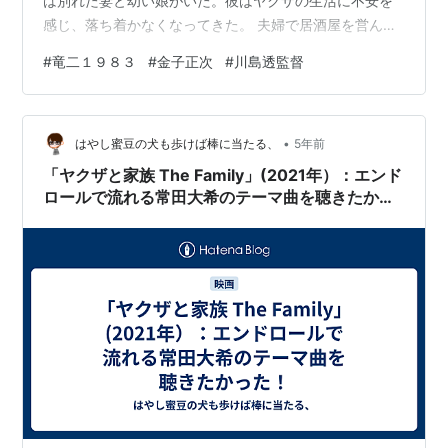
は別れた妻と幼い娘がいた。彼はヤクザの生活に不安を
感じ、落ち着かなくなってきた。 夫婦で居酒屋を営んで
いる昔の兄貴分関谷を訪ねる。関谷は女房や子供のため
#
竜二１９８３
#
金子正次
#
川島透監督
に堅気になったという。 やがて竜二も堅気になって妻と
娘と小さなアパートで暮らし始める。 関谷に紹介しても
らった酒屋の配達の仕事につく。 朝、妻と娘に「いって
•
らっしゃい」と見送られ仕事に出かけ、仕事が終われば
はやし蜜豆の犬も歩けば棒に当たる、
5年前
風呂上りにビールを飲む。ささやかだけど三人で暮らせ
「ヤクザと家族 The Family」(2021年）：エンド
る幸せをかみしてゆく。 しかしいつしか…
ロールで流れる常田大希のテーマ曲を聴きたかっ
た！