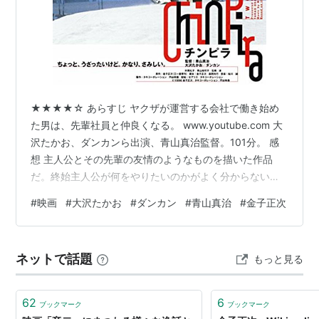
★★★★☆ あらすじ ヤクザが運営する会社で働き始め
た男は、先輩社員と仲良くなる。 www.youtube.com 大
沢たかお、ダンカンら出演、青山真治監督。101分。 感
想 主人公とその先輩の友情のようなものを描いた作品
だ。終始主人公が何をやりたいのかがよく分からないの
だが、描き方が悪いとかではなく、そもそも本人も何が
#
映画
#
大沢たかお
#
ダンカン
#
青山真治
#
金子正次
やりたいのかが分かっていない、そういう性格の男とい
う事なのだろう。だからこそ彼はヤクザにもならず、か
といってカタギにもなれず、中途半端な「チンピラ」と
ネットで話題
もっと見る
いう立場にいる。 主人公をそんな風にしてしまったの
は、似たような立場にいたダンカン演じる先輩の男の影
響が大きい。主人公を可愛がっ…
62
6
ブックマーク
ブックマーク