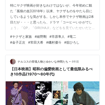
特にヤクザ映画が好きなわけではないが、今年初めに観
た「孤狼の血](2018年）以来、ヤクザものをやたら目に
しているような気がする。しかし本作でヤクザ映画は2本
目だが・・・と思ったら、ドラマ「コーヒーいかがでし
ょう」「QP」「GIRI/HAJI」などをを見ていたせいだと
気がついた。 なので、なかなかの暴力シーンも結構平気
#
ヤクザと家族
#
綾野剛
#
市原隼人
#
竜二
になってきた。 それにしても、駿河太郎という俳優は、
#
金子正次
#
常田大希
#
磯村優斗
#
舘ひろし
よく惨殺される（役回りだ）よなー。「孤狼の血」では
堅気の金貸しとして殺され、本作では対抗組織の若頭的
存在で、やっぱり殺される。それと、磯村優斗だが、チ
ンピラ―しかもどこか純粋で繊細なところがあるー役が
•
ナルコスの登場人物とゆかいな仲間たち
6年前
めちゃくちゃハマる。本作では…
【日本映画】昭和の偏愛映画として最低限みるべ
き10作品(1970〜80年代)