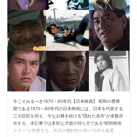
今こそみるべき1970・80年代【日本映画】 昭和の豊穣
期である1970～80年代の日本映画には、日本を代表する
三大巨匠を抑え、今なお輝き続ける“隠れた名作”が多数存
在する。本記事では多彩な才能の持ち主である“昭和映画
スター”が炸裂する、作品の嗜好性が高い10本を厳選。さ