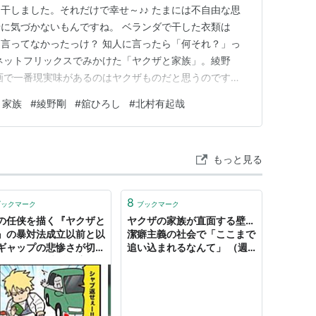
干しました。それだけで幸せ～♪♪ たまには不自由な思
に気づかないもんですね。 ベランダで干した衣類は
言ってなかったっけ？ 知人に言ったら「何それ？」っ
ネットフリックスでみかけた「ヤクザと家族」。綾野
画で一番現実味があるのはヤクザものだと思うのです
が親分役で出演していたから。 ”あぶない刑事”世代なも
と家族
#
綾野剛
#
舘ひろし
#
北村有起哉
えない、かなり上品な親分でした。 グレている若者が
。 １０代でヤクザの父を亡…
もっと見る
8
ブックマーク
ブックマーク
の任侠を描く『ヤクザと
ヤクザの家族が直面する壁…
』の暴対法成立以前と以
潔癖主義の社会で「ここまで
ギャップの悲惨さが切な
追い込まれるなんて」 （週
沁みる 「鑑賞後は主題
刊SPA!） - Yahoo!ニュース
V必見」の声も