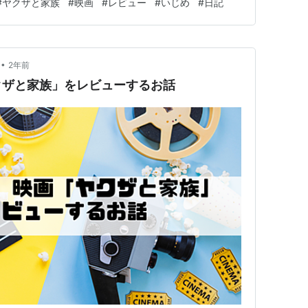
#
ヤクザと家族
#
映画
#
レビュー
#
いじめ
#
日記
ころがあって遠くから矢を放つ 今回のママさんは気の毒
済まない 実を守…
•
2年前
クザと家族」をレビューするお話