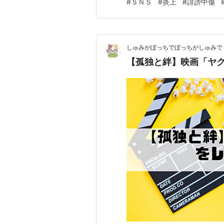
#
ＳＮＳ
#
炎上
#
誹謗中傷
ゆく 人にはそういう陰湿なと
だが今は近所の小競り合いでは
しゅみがぼっちでぼっちがしゅみで
【孤独と絆】映画「ヤ