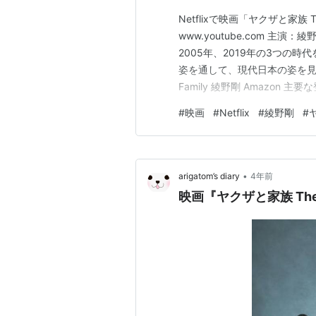
Netflixで映画「ヤクザと家族
www.youtube.com 主
2005年、2019年の3つの
姿を通して、現代日本の姿を見
Family 綾野剛 Amazo
咲組に拾われヤクザとなる。 
#
映画
#
Netflix
#
綾野剛
#
咲組が管理するクラブに勤務す
•
arigatom’s diary
4年前
映画『ヤクザと家族 Th