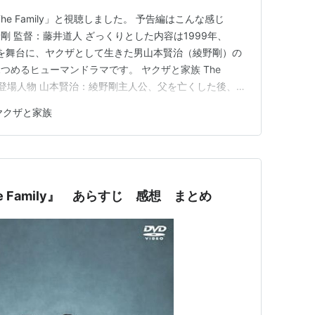
 The Family」と視聴しました。 予告編はこんな感じ
演：綾野剛 監督：藤井道人 ざっくりとした内容は1999年、
時代を舞台に、ヤクザとして生きた男山本賢治（綾野剛）の
つめるヒューマンドラマです。 ヤクザと家族 The
n 主要な登場人物 山本賢治：綾野剛主人公、父を亡くした後、芝
柴咲博：舘ひろし柴咲組組長。 工藤由香：尾野真千子柴
ヤクザと家族
るホステス。山本賢治と恋仲になる。 中村努：…
e Family』 あらすじ 感想 まとめ