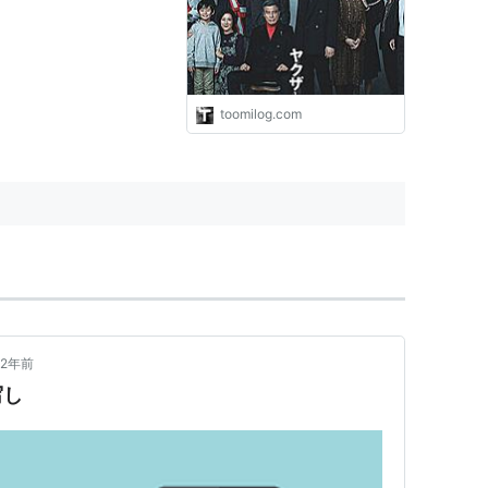
toomilog.com
2年前
写し