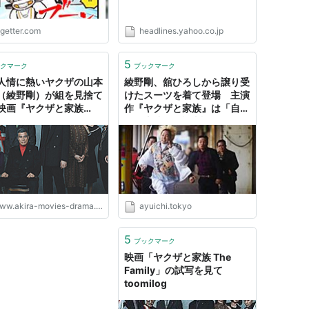
ogetter.com
headlines.yahoo.co.jp
5
クマーク
ブックマーク
人情に熱いヤクザの山本
綾野剛、舘ひろしから譲り受
（綾野剛）が組を見捨て
けたスーツを着て登場 主演
映画『ヤクザと家族
作『ヤクザと家族』は「自身
 Family』 - Wワーカー
の集大成」 - 記事詳細｜
IRAの映画・ドラマブロ
Infoseekニュース
ww.akira-movies-drama.com
ayuichi.tokyo
5
ブックマーク
映画「ヤクザと家族 The
Family」の試写を見て
toomilog