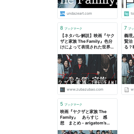
undazeart.com
t
8
7
ブックマーク
ブッ
【ネタバレ解説】映画『ヤク
義理
ザと家族 The Family』色分
賢治
けによって表現された世界観
る？
｜お気楽映画のすすめ
The
AK
グ
www.zubazubao.com
w
5
ブックマーク
映画『ヤクザと家族 The
Family』 あらすじ 感
想 まとめ - arigatom’s
diary