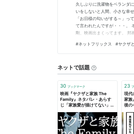
久しぶりに洗濯物をベランダに
いをしないと人間、小さな幸せ
「お日様の匂いがする～」って
て言われたんですが・・・。 
剛、映画出まくってます。 邦
が、興味をひいたのが舘ひろし
#
ネットフリックス
#
ヤクザ
んで、どうしてもヤクザには見
ヤクザとなった２０年間のお話
ネットで話題
30
23
ブックマーク
映画『ヤクザと家族 The
現代
Family』ネタバレ・あらす
家族
じ「家族愛が描けてない」感
後の
想「勉強不足では？」結末
くて
歌M