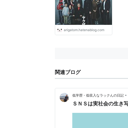
arigatom.hatenablog.com
関連ブログ
•
低学歴・低収入なラックんの日記
ＳＮＳは実社会の生き