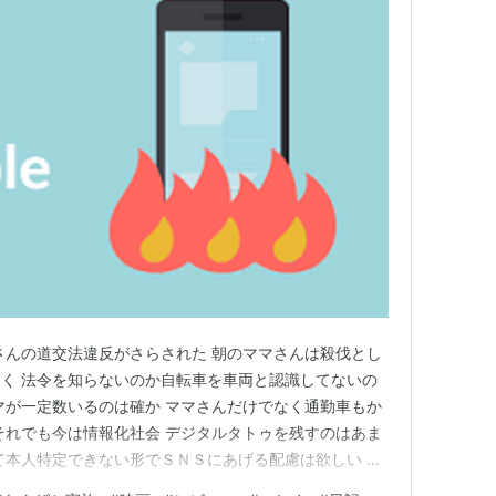
さんの道交法違反がさらされた 朝のママさんは殺伐とし
く 法令を知らないのか自転車を車両と認識してないの
マが一定数いるのは確か ママさんだけでなく通勤車もか
それでも今は情報化社会 デジタルタトゥを残すのはあま
て本人特定できない形でＳＮＳにあげる配慮は欲しい ヤ
暴対法により元ヤクザがＳＮＳで批判され人生破綻して