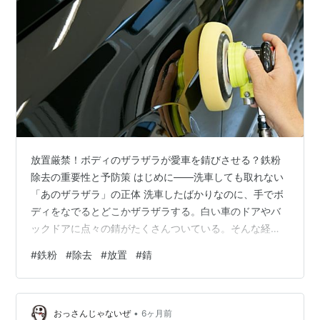
放置厳禁！ボディのザラザラが愛車を錆びさせる？鉄粉
除去の重要性と予防策 はじめに——洗車しても取れない
「あのザラザラ」の正体 洗車したばかりなのに、手でボ
ディをなでるとどこかザラザラする。白い車のドアやバ
ックドアに点々の錆がたくさんついている。そんな経験
はありませんか？最初は「拭き残しかな？」と思って再
#
鉄粉
#
除去
#
放置
#
錆
度拭いてみても、やっぱりザラつく。シャンプーをもう
一度かけても変わらない。 この「謎のザラザラ」の正体
が、今回のテーマである鉄粉です。 鉄粉という言葉、日
•
常会話ではあまり聞きなじみがないかもしれません。で
おっさんじゃないぜ
6ヶ月前