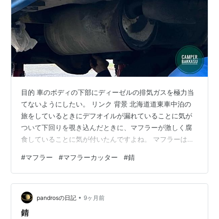
目的 車のボディの下部にディーゼルの排気ガスを極力当
てないようにしたい。 リンク 背景 北海道道東車中泊の
旅をしているときにデフオイルが漏れていることに気が
ついて下回りを覗き込んだときに、マフラーが激しく腐
食していることに気が付いたんですよね。 マフラーは錆
びているし、マフラーの右側に黒いマフラーカッターが
#
マフラー
#
マフラーカッター
#
錆
見えますね。 マフラーカッターが必要な理由 今はどうな
のかわかりませんが、私が車を持ち始めた40年前はマフ
ラーカッターはマフラーの排気パイプの部分を太くオシ
•
ャレに使うものだと思っていました。今回の使用はディ
pandrosの日記
9ヶ月前
ーゼル車の排気ガスを少しでも下方に向けてボディかか
錆