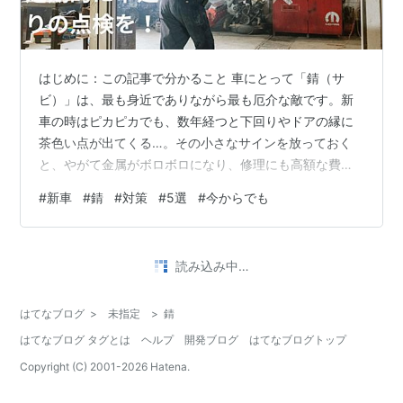
はじめに：この記事で分かること 車にとって「錆（サ
ビ）」は、最も身近でありながら最も厄介な敵です。新
車の時はピカピカでも、数年経つと下回りやドアの縁に
茶色い点が出てくる…。その小さなサインを放っておく
と、やがて金属がボロボロになり、修理にも高額な費用
がかかります。この記事では、 新車のうちからできる防
#
新車
#
錆
#
対策
#
5選
#
今からでも
錆対策 すでに乗っている車でも今すぐ始められるケア方
法 錆ができるメカニズムとその原因を徹底的に解説しま
す。 読んだあとには、「自分の車に何をすれば錆を防げ
読み込み中…
るのか」が明確に分かる内容です。専門的な話もできる
だけ分かりやすく、実体験を交えながら説明していきま
はてなブログ
>
未指定
>
錆
す。 錆とは何か？金属が腐るメカニズム ま…
はてなブログ タグとは
ヘルプ
開発ブログ
はてなブログトップ
Copyright (C) 2001-
2026
Hatena.