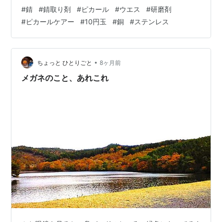
たのですが大まかに分けると、・錆を溶かして落とす(チ
#
錆
#
錆取り剤
#
ピカール
#
ウエス
#
研磨剤
オグリコール酸アンモニウムなど)・錆をこすって落とす
#
ピカールケアー
#
10円玉
#
銅
#
ステンレス
(研磨剤など) の2種類でした。 どっちにしようか迷った
のですが、・錆を溶かして落とす→溶かした後、水で洗
って薬剤を落とす必要がある らしく、・錆を溶かして落
とす場合は薬剤を吹くだけなので楽だけれど後で水で洗
•
ちょっと ひとりごと
8ヶ月前
わないとい…
メガネのこと、あれこれ