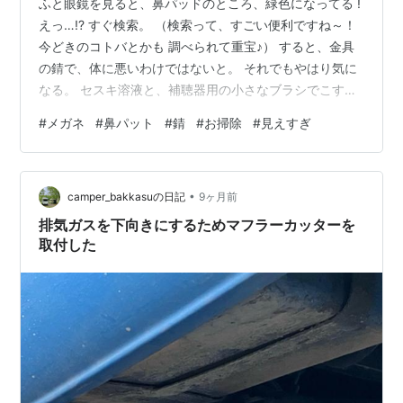
ふと眼鏡を見ると、鼻パッドのところ、緑色になってる !
えっ…!? すぐ検索。 （検索って、すごい便利ですね～！
今どきのコトバとかも 調べられて重宝♪） すると、金具
の錆で、体に悪いわけではないと。 それでもやはり気に
なる。 セスキ溶液と、補聴器用の小さなブラシでこすっ
てから、 よく水洗い、これでやっときれいになって、ほ
#
メガネ
#
鼻パット
#
錆
#
お掃除
#
見えすぎ
っ。。🍵 母は老眼、だいぶん強かった。 メガネレンズは
分厚い。 かなり大きな字でも、「メガネ、メガネ」と探
して使ってました。 私がお掃除するとき、 メガネをかけ
•
た方が 汚れがよく見つけられて良い☘️と思って 母にそん
camper_bakkasuの日記
9ヶ月前
なこと おしゃべりすると（まだ元気な頃です） 「そんな
排気ガスを下向きにするためマフラーカッターを
んー、…
取付した