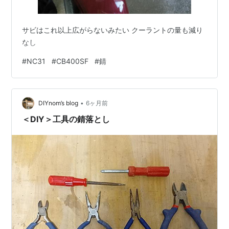
サビはこれ以上広がらないみたい クーラントの量も減り
なし
#
NC31
#
CB400SF
#
錆
•
DIYnom’s blog
6ヶ月前
＜DIY＞工具の錆落とし