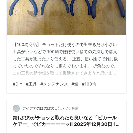
【100均商品】 チョットだけ使うので出来るだけ小さい
工具がいいなどで 100均でほぼ使い捨ての気持ちで購入
した工具が思ったより使える。 正直、使い捨てで雑に扱
っていたのでそれなりに傷んでもいます。 折角なので、
この工具の錆や傷を取って復活させてみようと思いま
す。 【現状】 100均の工具と頂き物の工具です。 赤は頂
#
DIY
#
工具
#
メンテナンス
#
錆
#
100均
き物、青は100均 赤のドライバーは完全にサビて変色し
ています。 青のニッパー類はグリップが少し硬くなって
いたり、錆び、キズが 目立つので、これらを直していき
•
ます。 錆や汚れが目立ちます ボンドの跡などもあり汚れ
アイデアのほのぼの日記
7ヶ月前
が目立つので、研磨して落とします。 これは別格。ラス
錆(さび)がチョッと取れたら良いなと「ピカール
ボスです さて、ど…
ケアー」でピカーーーーッ!! 2025年12月30日 12
月31日