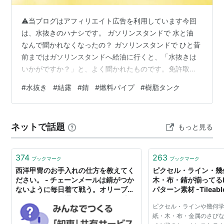
⚠当ブログはアフィリエイト広告を利用しています今回
は、水抜きのハナシです。 ガソリンスタンドで 水と油
なんで聞かれなくなったの？ ガソリンスタンドで ひと昔
前まではガソリンスタンドへ給油に行くと、「水抜きは
いかがですか？」と、よく聞かれたものです。免許取り
立てで経験の浅いドライバーなどは、こんなこと聞かれ
#
水抜き
#
結露
#
錆
#
燃料パイプ
#
樹脂タンク
ると何だかわからないけれど、得体の知れない恐怖を感
じて、「お、お願いします！」なんて言ってしまったり
して😅この水抜き。一体何の水をどうやって抜くのでし
ネットで話題
もっと見る
ょう？ 水と油 ガソリンは石油から精製されるので揮発油
＝油ですね。そして、このガソリンはクルマに設置して
あるガソリンタンクに収められています。…
374
263
ブックマーク
ブックマーク
西洋甲冑のお手入れの仕方を教えてく
ピクセル・ライン・幾
ださい。 - チェーンメールは錆がつか
木・布・錆が揃ってるPh
ないように毎日着て戦う。オリーブオ
パターン素材 -Tileabl
イルを散布し風通し... - Yahoo!知恵袋
ピクセル・ラインや幾何
紙・木・布・金属のさび