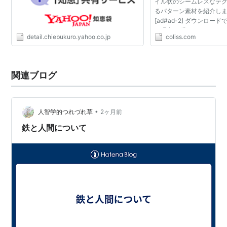
イル状のシームレスなテ
るパターン素材を紹介します。 
[ad#ad-2] ダウンロ
は現在6種類で、それぞれPh
detail.chiebukuro.yahoo.co.jp
coliss.com
ターン素材、PSD、PN
PSDやPNGをそのまますぐに
関連ブログ
•
人智学的つれづれ草
2ヶ月前
鉄と人間について