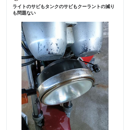
も、カーケアやコーティングの世界では非常によく知ら
ライトのサビもタンクのサビもクーラントの減り
れた厄介者で、ほぼすべての車に程度の差はあ…
も問題ない