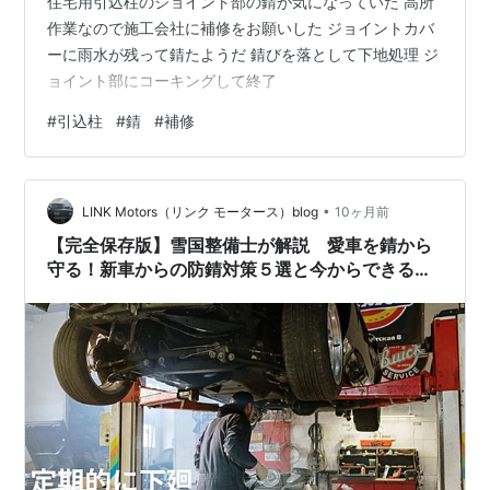
住宅用引込柱のジョイント部の錆が気になっていた 高所
作業なので施工会社に補修をお願いした ジョイントカバ
ーに雨水が残って錆たようだ 錆びを落として下地処理 ジ
ョイント部にコーキングして終了
#
引込柱
#
錆
#
補修
•
LINK Motors（リンク モータース）blog
10ヶ月前
【完全保存版】雪国整備士が解説 愛車を錆から
守る！新車からの防錆対策５選と今からできる錆
防止術５選 — 錆の原因と仕組みまで徹底解説