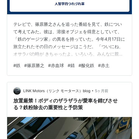
テレビで、篠原勝之さんを追った番組を見て、鉄につい
て考えてみた。彼は、溶接オブジェを得意としていて、
「鉄のゲージツ家」の異名を持っていた。今年4月17日に
旅立たれたその日のメッセージはこうだ。 「ついにね、
オサラバの時が きちゃったよ。いろいろ、みんなに親切
にしてもらって ありがとう。いっぱい感謝して、旅にい
#
鉄
#
篠原勝之
#
赤血球
#
錆
#
酸化鉄
#
赤土
きます。アバヨ。」ここで、尊敬している彼の人柄につ
いて述べたいことがたくさんあるのだが、それは別の機
会にすることにし、彼が創ってきた「鉄」という素材に
•
ついて、記すことにする。まず浮かんだ問いは、「人間
LINK Motors（リンク モータース）blog
5ヶ月前
の血液中に鉄が含まれている意味は何なのか？」という
放置厳禁！ボディのザラザラが愛車を錆びさせ
ものだ。生物学的に言われる「鉄は赤血球中…
る？鉄粉除去の重要性と予防策