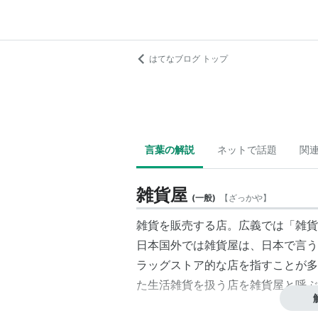
はてなブログ トップ
言葉の解説
ネットで話題
関
雑貨屋
(
一般
)
【
ざっかや
】
雑貨
を販売する店。広義では「
雑貨
日本国外では雑貨屋は、日本で言う
ラッグストア
的な店を指すことが多
た生活雑貨を扱う店を雑貨屋と呼ぶ