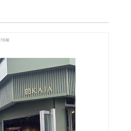
東京・横浜編
icot
リベラル社
01
グ (10件) を見る
7日前
名古屋・愛知編
icot
リベラル社
31
ク
: 16回
グ (11件) を見る
戸編 (雑貨屋さんぽシリーズ)