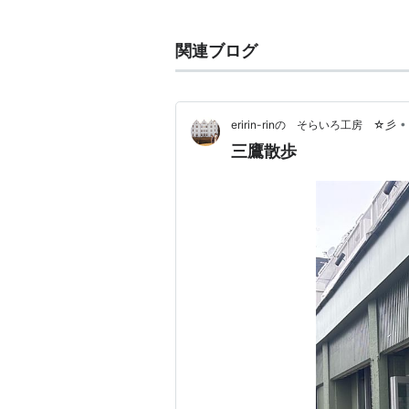
雑貨屋さんぽ 
作者:
points de tr
関連ブログ
出版社/メーカー:
発売日:
2008/06/
メディア:
単行本
クリック
: 11回
この商品を含むブロ
•
eririn-rinの そらいろ工房 ☆彡
三鷹散歩
雑貨屋さんぽ 
作者:
Points de tr
出版社/メーカー:
発売日:
2013/05/
メディア:
単行本
購入
: 2人
クリッ
この商品を含むブロ
雑貨屋さんぽ 神