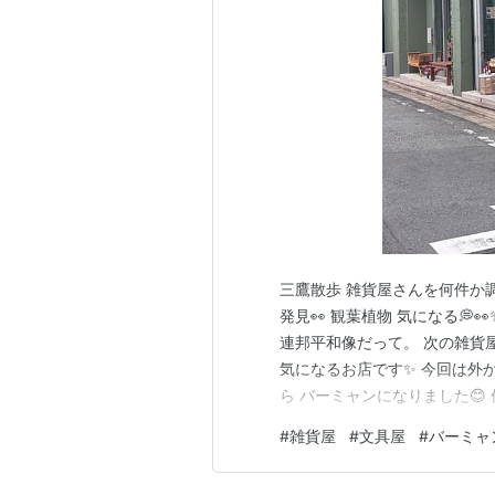
作者:
points de tr
出版社/メーカー:
発売日:
2008/10/
メディア:
単行本
クリック
: 10回
この商品を含むブ
雑貨屋さんぽ 
作者:
points de tr
出版社/メーカー:
発売日:
2013/05/
三鷹散歩 雑貨屋さんを何件か
メディア:
単行本
発見👀 観葉植物 気になる💭
クリック
: 6回
この商品を含むブロ
連邦平和像だって。 次の雑貨屋
気になるお店です✨️ 今回は外
ら バーミャンになりました😊
美味しかったです😋 ランキン
#
雑貨屋
#
文具屋
#
バーミャ
加中食べ物