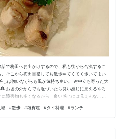
検診で梅田へお出かけするので、私も後から合流するこ
たら、そこから梅田目指してお散歩👟てくてく歩いてまい
日差しは強いながらも風が気持ち良い。 途中立ち寄った大
🏯 お堀の外からでも近づいたら良い感じに見えるやろ
どに障害物も多くなるから、良い感じには見えんな… 頭
状態が精いっぱい。 東側なら、また違ったように見え
阪城
#
散歩
#
雑貨屋
#
タイ料理
#
ランチ
ならこれが限界か。 いつ見ても広いお堀。武者返しの
の当たりにした足軽は…