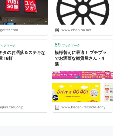
ogetter.com
www.charkha.net
89
ブックマーク
ブックマーク
キタのお洒落＆ステキな
模様替えに最適！ プチプラ
 18軒
でお洒落な雑貨屋さん・4
選！
guis.cre8or.jp
www.kaden-recycle-tonya.com