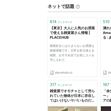
ネットで話題
614
510
ブックマーク
【東京】大人に人気のお洒落
潰れ
で使える雑貨屋さん情報 |
Am
PLACEHUB
る 
雑貨好きにはたまらないお洒落な
雑貨情報です。日常を彩る使える
雑貨、おすすめ店でお気に入りを
手に入れて。
placehub.co
bl
317
167
ブックマーク
雑貨屋でオモチャとして売ら
「余
れていた物体が日本に存在し
ー」
てはいけないヤバいものだっ
アの
た
ニク
ちゃ