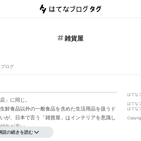
雑貨屋
連ブログ
はてな
店
」に同じ。
はてな
生鮮食品以外の一般食品を含めた生活用品を扱う
ド
はてな
いが、日本で言う「雑貨屋」はインテリアを意識し
Copyrig
傾向が高い。
解説の続きを読む