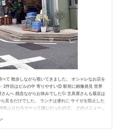
icot
リベラル社
01
ログを見る
京都編
icot
リベラル社
31
調べて 散歩しながら覗いてきました。 オシャレなお店を
✨ 2件目はビルの中 寄りやすい😊 駅前に銅像発見 世界
グ (8件) を見る
さんへ 残念ながらお休みでした💦 文具屋さんも最近は
から見るだけでした。 ランチは連れに サイゼを阻止した
 何年ぶりだろう〜って感じだったので、 どのメニューも
グ参加中インテリア ランキング参加中旅行 ランキング参
ン