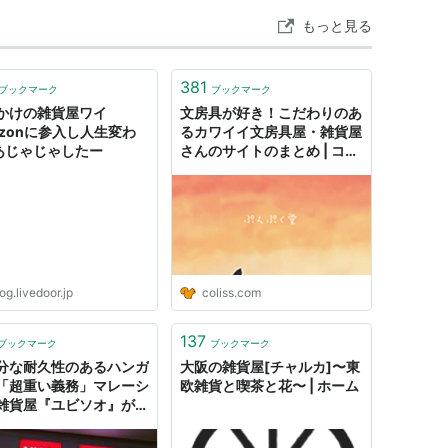
もっと見る
381
ブックマーク
ブックマーク
かけの雑貨屋ワイ
文房具が好き！こだわりのあ
azonに参入し人生変わ
るカワイイ文房具屋・雑貨屋
: あじゃじゃしたー
さんのサイトのまとめ | コリ
ス
og.livedoor.jp
coliss.com
137
ブックマーク
ブックマーク
分な耐久性のあるハンガ
大阪の雑貨屋[チャルカ]〜東
「超重い義務」マレーシ
欧雑貨と喫茶と花〜 | ホーム
雑貨屋『ユビソオ』がユ
ロ+無印+ダイソーをご
まぜにした感あって面白