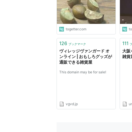
い
togetter.com
t
126
111
ブックマーク
ヴィレッジヴァンガード オ
大阪
ンライン | おもしろグッズが
雑貨屋
通販できる雑貨屋
This domain may be for sale!
vgvd.jp
un