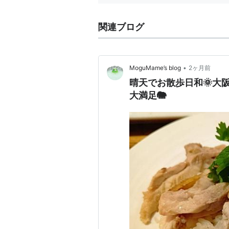
関連ブログ
•
MoguMame’s blog
2ヶ月前
晴天でお散歩日和🌞大
大満足🐘