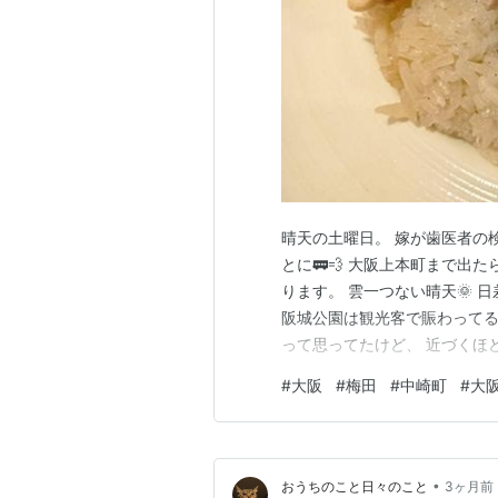
晴天の土曜日。 嫁が歯医者の
とに🚃💨 大阪上本町まで出
ります。 雲一つない晴天🌞 
阪城公園は観光客で賑わってる
って思ってたけど、 近づくほ
の部分だけがひょっこり見える
#
大阪
#
梅田
#
中崎町
#
大
るかもやけど、今いる西側から
石垣も半端ない。 こんなん目
•
おうちのこと日々のこと
3ヶ月前