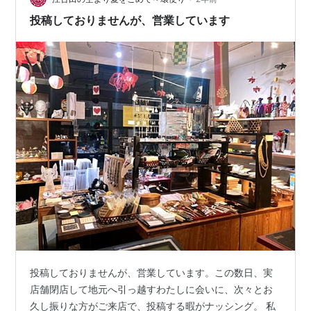
支飾り、宝珠を抱いた青い巳。 お迎え待…
投稿しておりませんが、営業しています
投稿しておりませんが、営業しています。この数日、実
店舗閉店して地元へ引っ越すわたしに会いに、次々とお
久し振りな方がご来店で、投稿する暇がナッシング。 私