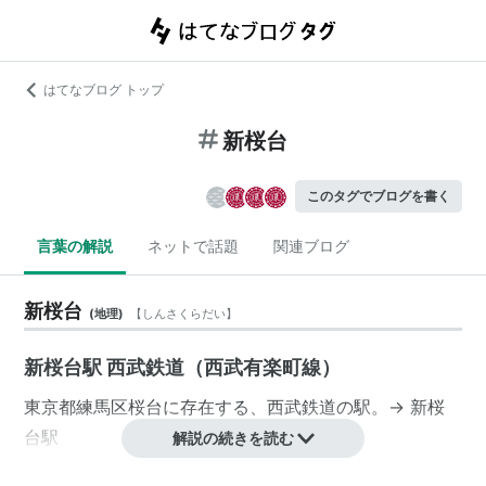
はてなブログ トップ
新桜台
このタグでブログを書く
言葉の解説
ネットで話題
関連ブログ
新桜台
(
地理
)
【
しんさくらだい
】
新桜台駅 西武鉄道（西武有楽町線）
東京都
練馬区
桜台
に存在する、
西武鉄道
の駅。→
新桜
台駅
解説の続きを読む