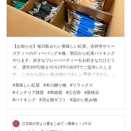
【お知らせ】毎日飲みたい美味しい紅茶、吉祥寺サトー
ズティーのティーバッグ８種。明日から紅茶バイキング
やります。好きなフレーバーティーをお好きなだけどう
ぞ。 通常90円/枚を10％OFFの80円でご提供いたしま
す。 これから温かい飲み物がうれしい季節ですから、ば
らまき用のギフトにお使いいただけたらと思います。 #
#
美味しい紅茶
#
冬の贈り物
#
リラックス
美味しい紅茶 #冬の贈り物 #リラックス #インテリア雑貨
#
インテリア雑貨
#
和雑貨
#
江古田
#
新桜台
#和雑貨 #江古田 #新桜台 #商店街 #西武池袋線 #練馬区
#
バイキング
#
消え物ギフト
#
温かい飲み物
#贈り物 #プレゼント #ギフト
•
江古田の空より愛をこめて～環便り
2年前