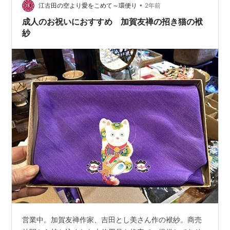
楽しく生きられるように変わっていけばいいなと願いま
•
江古田の空より愛をこめて～環便り
2年前
す。 実店舗を閉じると公表してか…
成人のお祝いにおすすめ 加賀友禅の招き猫の袱
紗
営業中。加賀友禅作家、吉田とし美さん作の袱紗。商売