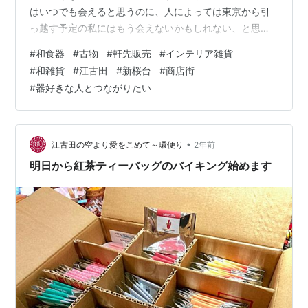
はいつでも会えると思うのに、人によっては東京から引
っ越す予定の私にはもう会えないかもしれない、と思う
方が多くて、そういう方はそれなりに話したい話題があ
#
和食器
#
古物
#
軒先販売
#
インテリア雑貨
るもので、聞いているうちに時間が過ぎ、閉店時間にな
#
和雑貨
#
江古田
#
新桜台
#
商店街
る数日。そんな感じ。 これも、今までの付き合いや人間
#
器好きな人とつながりたい
関係があればこそだなと、ありがたく受け止めておりま
す。 投稿しておりませんが、営業しています。心配な方
は店の番号に電話入れてみてください。ワン切り状態で
OKです。出たら「いま、開いてるな」と思って…
•
江古田の空より愛をこめて～環便り
2年前
明日から紅茶ティーバッグのバイキング始めます