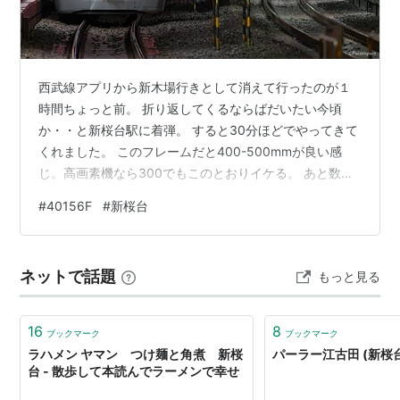
西武線アプリから新木場行きとして消えて行ったのが１
時間ちょっと前。 折り返してくるならばだいたい今頃
か・・と新桜台駅に着弾。 すると30分ほどでやってきて
くれました。 このフレームだと400-500mmが良い感
じ。高画素機なら300でもこのとおりイケる。 あと数カ
ット、撮りたい場所があるので追っかけます。 α1II
#
40156F
#
新桜台
FE300
ネットで話題
もっと見る
16
8
ブックマーク
ブックマーク
ラハメン ヤマン つけ麺と角煮 新桜
パーラー江古田 (新桜台
台 - 散歩して本読んでラーメンで幸せ