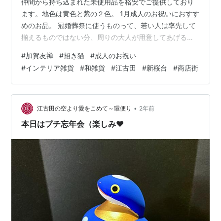
仲間から持ち込まれた未使用品を格安でご提供しており
ます。地色は黄色と紫の２色。 1月成人のお祝いにおすす
めのお品。 冠婚葬祭に使うものって、若い人は率先して
揃えるものではない分、周りの大人が用意してあげると
良いもの。 使う意図や使い方に、日本人らしい気遣いが
#
加賀友禅
#
招き猫
#
成人のお祝い
表れますから、そういうことも伝えながら贈るとよろし
#
インテリア雑貨
#
和雑貨
#
江古田
#
新桜台
#
商店街
いかと思います。 学生身分で、今まではあまり気にせず
暮らせてきた儀礼や礼節が、社会人になると必要になる
場面が増えます。 自分の知らない儀礼も目に入るだろう
し、困った時の親頼み。わたくしも、何度も親に聞いて
•
江古田の空より愛をこめて～環便り
2年前
は対処してきました。 就職前に、そうい…
本日はプチ忘年会（楽しみ❤