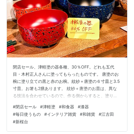
閉店セール、津軽塗の器各種、30％OFF。どれも五代
目・木村正人さんに塗ってもらったものです。 唐塗のお
椀に塗り立ての黒と赤のお椀。紋紗＋唐塗の６寸皿と3.5
寸皿。お箸も2膳あります。 紋紗＋唐塗のお皿は、異な
る技法を合わせているので、作る側からすると、塗りに
くい事この上ない指定だったようで、木村さんを困らせ
#
閉店セール
#
津軽塗
#
和食器
#
漆器
た当店のオリジナル仕様。 通販→https://goo.gl/KBSPjx
#
毎日使うもの
#
インテリア雑貨
#
和雑貨
#
江古田
#閉店セール #津軽塗 #和食器 #漆器 #毎日使うもの #イ
#
新桜台
ンテリア雑貨 #和雑貨 #江古田 #新桜台 #商店街 #西武池
袋線 #練馬区 #贈り物 #プレゼント #ギフト