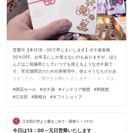
営業中【本日18：00で早じまいします】ポチ袋各種、
50％OFF。お年玉にしか使えないのもありますが、ほと
んどはご祝儀用としていつでも使えるようなポチ袋で
す。実店舗閉店のため在庫整理中。使えそうなものがあ
りましたら、ご協力をお願いいたします。---２～３はお
休み。なんだけど、この時期にやらなくちゃいけない棚
#
閉店セール
#
ポチ袋
#
インテリア雑貨
#
和雑貨
卸の結果を帳簿つけしたり、引越し先での生活を考えて
#
江古田
#
新桜台
#
ギフトショップ
メインバンクを変える検討、支払い用にいくつも持って
いた口座の整理、クレジットや公共料金の引き落とし先
の変更など、お金にまつわるあれこれの整理に時間使い
ました。素面の時じゃないと怖いので、飲んだくれるこ
•
江古田の空より愛をこめて～環便り
2年前
とも出来ずに真面目に作業頑張ったので、今夜…
今日は13：00～元日営業いたします