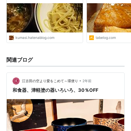
kumasi.hatenablog.com
tabelog.com
関連ブログ
•
江古田の空より愛をこめて～環便り
2年前
和食器、津軽塗の器いろいろ、30％OFF