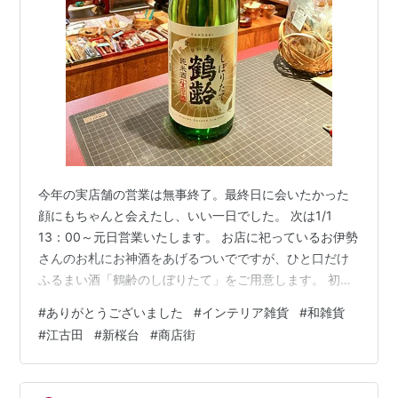
今年の実店舗の営業は無事終了。最終日に会いたかった
顔にもちゃんと会えたし、いい一日でした。 次は1/1
13：00～元日営業いたします。 お店に祀っているお伊勢
さんのお札にお神酒をあげるついでですが、ひと口だけ
ふるまい酒「鶴齢のしぼりたて」をご用意します。 初詣
の帰りにでもお立ち寄りくださいね。 --- 昨年の年末と
#
ありがとうございました
#
インテリア雑貨
#
和雑貨
異なり、来店される方の気持ちが気楽さがあるという
#
江古田
#
新桜台
#
商店街
か、明るさが増したように感じられ、今年は世の中的に
はそれほど悪い年でもなかったのかもなと感じておりま
した。 来年は、もっと目に見える形で、世の中が明るく