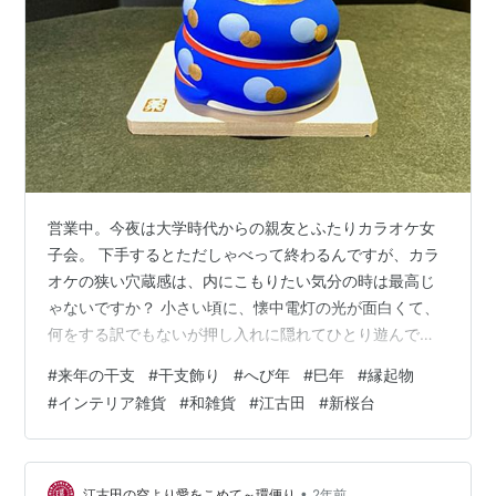
営業中。今夜は大学時代からの親友とふたりカラオケ女
子会。 下手するとただしゃべって終わるんですが、カラ
オケの狭い穴蔵感は、内にこもりたい気分の時は最高じ
ゃないですか？ 小さい頃に、懐中電灯の光が面白くて、
何をする訳でもないが押し入れに隠れてひとり遊んでい
た頃を思い出したりします。 今日はカラオケ行く前に、
#
来年の干支
#
干支飾り
#
へび年
#
巳年
#
縁起物
西川貴教メドレー予習しておかなくちゃ（笑） 早いとこ
#
インテリア雑貨
#
和雑貨
#
江古田
#
新桜台
ろだと、もう忘年会的なイベントが終わっていると聞い
ております。集まり自体が無くなったという話もよく聞
いております。 大人数でわいわいというより、少人数で
こじんまりの方が、今年は多いのかもしれませんね。 干
•
江古田の空より愛をこめて～環便り
2年前