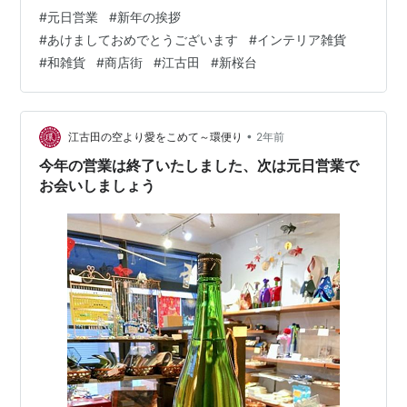
め詰めして麺つゆで煮る。個人商店始めたら母みたいに
#
元日営業
#
新年の挨拶
出汁を取ったりする手間が取れなくて、簡単で食べでの
#
あけましておめでとうございます
#
インテリア雑貨
あるようにと出来上がった自分スタイル。 おせち料理は
#
和雑貨
#
商店街
#
江古田
#
新桜台
ナッシング。普段通りのお惣菜。３品もあれば贅沢なひ
とりの食卓。 #元日営業 #新年の挨拶 #あけましておめで
とうございます #インテリア雑貨 #和雑貨 #江古田 #新桜
台 #商店街 …
•
江古田の空より愛をこめて～環便り
2年前
今年の営業は終了いたしました、次は元日営業で
お会いしましょう