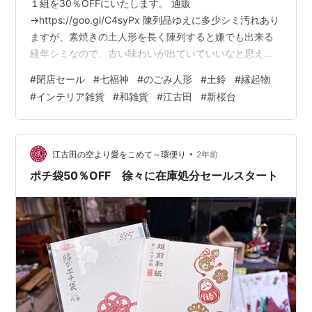
１組を30％OFFにいたします。 通販
→https://goo.gl/C4syPx 陳列品ゆえに多少シミ汚れあり
ますが、素焼きの土人形を長く陳列すると嫌でも出来る
経年シミなので、古い味わいが出ていていいなと思える
方にお嫁入できればいいなと思います。 #閉店セール #
#
閉店セール
#
七福神
#
のごみ人形
#
土鈴
#
縁起物
七福神 #のごみ人形 #土鈴 #縁起物 #縁起物 #インテリア
#
インテリア雑貨
#
和雑貨
#
江古田
#
新桜台
雑貨 #和雑貨 #江古田 #新桜台 #商店街 #西武池袋線 #練
馬区 #贈り物 #プレゼント #ギフト
•
江古田の空より愛をこめて～環便り
2年前
ポチ袋50％OFF 徐々に在庫処分セールスタート