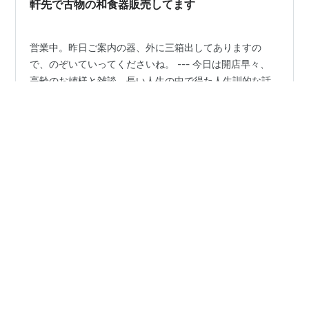
軒先で古物の和食器販売してます
営業中。昨日ご案内の器、外に三箱出してありますの
で、のぞいていってくださいね。 --- 今日は開店早々、
高齢のお姉様と雑談。長い人生の中で得た人生訓的な話
を聞いておりました。 何度か話した事がある方なのです