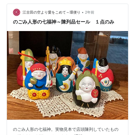
•
江古田の空より愛をこめて～環便り
2年前
のごみ人形の七福神～陳列品セール １点のみ
のごみ人形の七福神。実物見本で店頭陳列していたもの