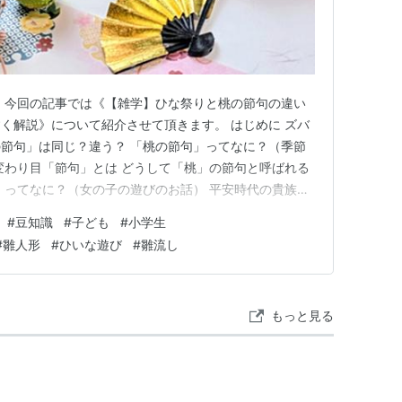
 今回の記事では《【雑学】ひな祭りと桃の節句の違い
く解説》について紹介させて頂きます。 はじめに ズバ
節句」は同じ？違う？ 「桃の節句」ってなに？（季節
変わり目「節句」とは どうして「桃」の節句と呼ばれる
」ってなに？（女の子の遊びのお話） 平安時代の貴族の
になってくれるお人形「流し雛」 どうして2つが合体し
#
豆知識
#
子ども
#
小学生
江戸時代の将軍様が決めたルール 立派な雛人形を飾る華
#
雛人形
#
ひいな遊び
#
雛流し
さんに伝えるとき…
もっと見る