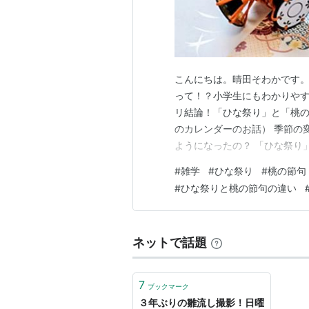
こんにちは。晴田そわかです。
って！？小学生にもわかりやす
リ結論！「ひな祭り」と「桃の
のカレンダーのお話） 季節の
ようになったの？ 「ひな祭り
遊び「ひいな遊び」 身代わり
#
雑学
#
ひな祭り
#
桃の節句
たの？（江戸時代のひみつ） 
#
ひな祭りと桃の節句の違い
やかなお祭りへ 小学生のお子
ネットで話題
7
ブックマーク
３年ぶりの雛流し撮影！日曜