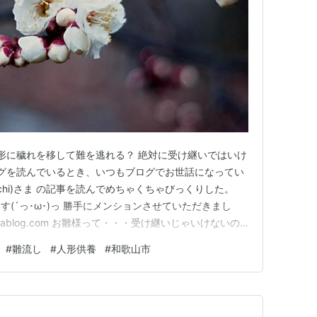
人形に穢れを移して難を逃れる？ 絶対に受け継いではいけ
ログを読んでいるとき、いつもブログでお世話になってい
anguchi)さま の記事を読んでめちゃくちゃびっくりした。
(´っ･ω･)っ 勝手にメンションさせていただきまし
hatenablog.com お雛様って・・・受け継いじゃいけないの
、私もまだまだ知らないことたっくさんあるなぁ。 母は
#
雛流し
#
人形供養
#
和歌山市
え、マナールールには厳しい人間なんですが、こ…