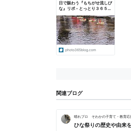
日で賑わう『もちがせ流しび
な』リポ - とっとり３６５日
Ｐｈｏｔｏ
photo365blog.com
関連ブログ
晴れブロ そわかの子育て・教育応
ひな祭りの歴史や由来