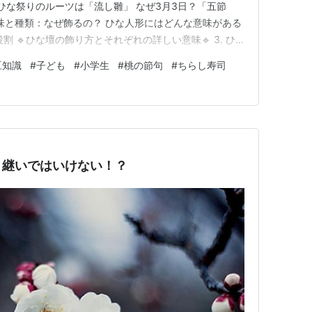
ひな祭りのルーツは「流し雛」 なぜ3月3日？「五節
意味と種類：なぜ飾るの？ ひな人形にはどんな意味がある
 🔹ひな壇の飾り方とそれぞれの詳しい意味🔹 3. ひ
なあられ：一年の健康を願う ちらし寿司：縁起の良い食
豆知識
#
子ども
#
小学生
#
桃の節句
#
ちらし寿司
吸い物：幸せな結婚を願う 菱餅（ひしもち）：健康・魔
け…
き継いではいけない！？