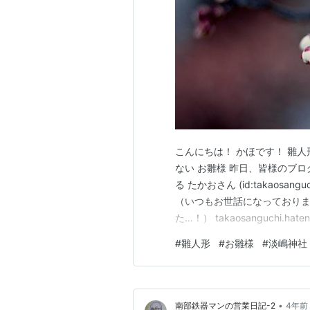
こんにちは！ かほです！ 雛
ない お雛様 昨日、皆様のブ
る たかおさん (id:takaos
（いつもお世話になっております
た…！） takaosanguchi.
ですか！！！ はえぇぇぇぇえ
#
雛人形
#
お雛様
#
淡嶋神社
割と昔からのしきたりとか教
•
南部鉄器マンの営業日記-2
4年前