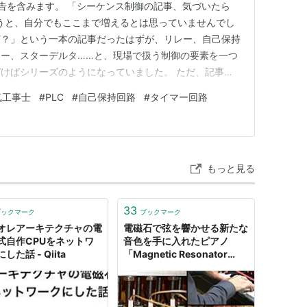
告を含みます。 「シーケンス制御の記事、気づいたら
言うと、自分でもここまで増えるとは思っていませんでし
何？」という一本の記事だったはずが、リレー、自己保持
ー、スターデルタ……と、現場で扱う制御の要素を一つ
けばシリーズのようになっていました。 ただ、記事が
があります。それは「結局、どの順番で読めばいいのか分
気工事士
#
PLC
#
自己保持回路
#
タイマー回路
際、コメントやSNSでも「どこから読み始めればいい
ただきました。制御盤の中…
もっと見る
33
ブックマーク
ブックマーク
オレアーキテクチャの電
電磁石で弦を響かせる新たな
式自作CPUをネットワ
音色を手に入れたピアノ
した話 - Qiita
「Magnetic Resonator
Piano」