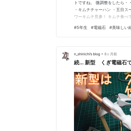
トですね。 微調整をしたら・・
・キムチチャーハン ・五目スー
ワーキムチ見参！ キムチ食べて
乳でかんぱ～い！ 放送も給食
#
5年生
#
電磁石
#
美味しい
する5年生、ここでも！ また
ば・・・、 もちろんそ…
•
n_shinichi’s blog
8ヶ月前
続... 新型 くぎ電磁