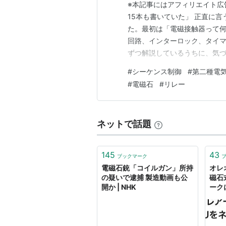
※本記事にはアフィリエイト広
15本も書いていた」 正直に
た。最初は「電磁接触器って
回路、インターロック、タイマ
ずつ解説しているうちに、気づ
増えれば増えるほど困ること
#
シーケンス制御
#
第二種電
からない」という問題です。実
#
電磁石
#
リレー
ですか？」という声を何度かい
ネットで話題
145
43
ブックマーク
電磁石銃「コイルガン」所持
オレ
の疑いで逮捕 製造動画も公
磁石
開か | NHK
ークに