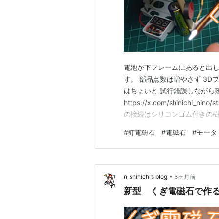
電池が下フレームにあると出し
す。 部品点数は増やさず 3
はちょいと 試行錯誤しながら
https://x.com/shinichi_
の接続はシリコンゴム付きの樹
初期型でのクリップは不使用 
#
釘電磁石
#
電磁石
#
モータ
ットで取付です スナップフィ
トをいくつも入れて…
•
n_shinichi’s blog
8ヶ月前
新型 くぎ電磁石で作る