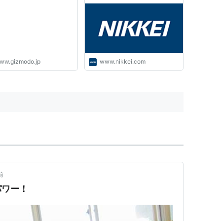
ww.gizmodo.jp
www.nikkei.com
前
パワー！