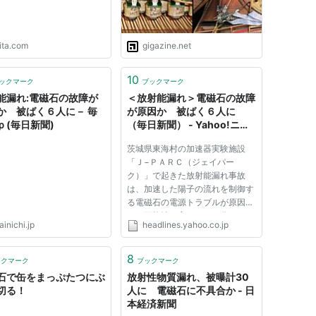
ita.com
gigazine.net
10
ックマーク
ブックマーク
能漏れ:電磁石の故障が
＜放射能漏れ＞電磁石の故障
か 被ばく６人に－ 毎
が原因か 被ばく６人に
ｐ(毎日新聞)
（毎日新聞） - Yahoo!ニュ
ース
茨城県東海村の加速器実験施設
「Ｊ−ＰＡＲＣ（ジェイパー
ク）」で起きた放射能漏れ事故
は、加速した陽子の流れを制御す
る電磁石の電源トラブルが原因で
ある可能性が高いことが分かっ
inichi.jp
headlines.yahoo.co.jp
た。このことで、実験材料の金か
ら想定以上の放射性物質が発生し
たとみられる。運営主体の一つの
8
ックマーク
ブックマーク
高エネルギー加速器研究機構の理
石で缶をまっぷたつにぶ
放射性物質漏れ、被曝計30
事が取材...
切る！
人に 電磁石に不具合か - 日
本経済新聞