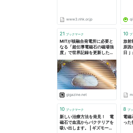
www3.nhk.or.jp
qi
21
10
ブックマーク
ブ
MITが核融合発電所に必要と
放射
なる「超伝導電磁石の磁場強
原因
度」で世界記録を更新したと
日ｊ
報告
gigazine.net
ma
10
8
ブックマーク
ブ
新しい治療方法を発見！ 電
電磁
磁石で血流からバクテリアを
った
吸い出します。 | ギズモー