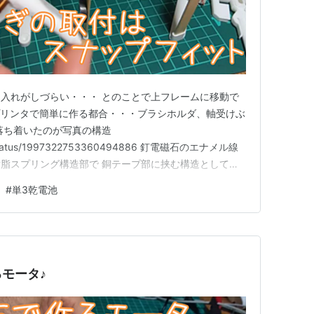
入れがしづらい・・・ とのことで上フレームに移動で
Dプリンタで簡単に作る都合・・・ブラシホルダ、軸受けぶ
落ち着いたのが写真の構造
nino/status/1997322753360494886 釘電磁石のエナメル線
脂スプリング構造部で 銅テープ部に挟む構造として、
関連して竹串などの部品も廃止 釘電磁石はスナップフィ
#
単3乾電池
ット構造で樹脂の支持構造部は剛性アップのため スリッ
モータ♪