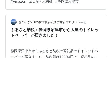
#
Amazon
#
ふるさと納税
#
静岡県沼津市
3つの自治体にAmazon経由でふるさと納税を行いました
が、体感としては他のポータルサイト経由で頼むのと同
じくらい時間がかかります。Amazonの倉庫にふるさと納
•
税の返礼品が積み上がっていて、そこから配送されてく
きのっぴ226の株主優待たまに旅行ブログ
2年前
ると勝手にイメージしていましたが、どうやらAmazonは
ふるさと納税：静岡県沼津市から大量のトイレッ
間…
トペーパーが届きました！