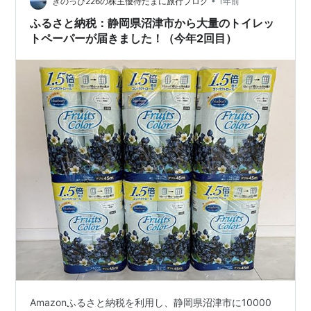
かしたら誤りではないかとも想っている。 この件につい
•
きのっぴ226の株主優待たまに旅行ブログ
1年前
ては、後に話…
ふるさと納税：静岡県沼津市から大量のトイレッ
トペーパーが届きました！（今年2回目）
Amazonふるさと納税を利用し、静岡県沼津市に10000