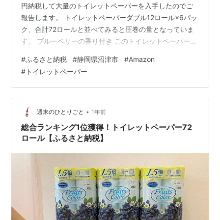
円納税して大量のトイレットペーパーを入手したのでご
報告します。 トイレットペーパーダブル12ロール×6パッ
ク、合計72ロールと並べてみると圧巻の量となっていま
す。 ブルーベリーの香り付き このトイレットペーパーは
ここ数年来毎年頼んでいますが、1.5倍巻きと書いてある
#
ふるさと納税
#
静岡県沼津市
#
Amazon
とおりで、通常のトイレットペーパーよりも圧倒的に長
#
トイレットペーパー
持ちします。厚手でトイレットペーパーを引いた時にす
ぐ破れてイライラさせられることもなく、気に入ってい
ます。 今年2回目の注文で、前回の投稿を確認したとこ
ろ、3月20日だったので、ちょうど半年で72ロールを使
•
週末のひとりごと
1年前
い切った模様。年に2…
総合ランキング1位獲得！トイレットペーパー72
ロール【ふるさと納税】