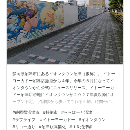
静岡県沼津市にあるイオンタウン沼津（仮称）。 イトー
ヨーカドー沼津店撤退から４年、今年の５月になってイ
オンタウンから公式にニュースリリース、イトーヨーカ
ドー沼津店跡地にイオンタウンが２０２７年夏以降にオ
ープン予定。 沼津駅から歩いてこれる距離。時間帯によ
るのか、驚くほど人通りも少なく、撤退した理由もわか
#
静岡県沼津市
#
特例市
#
ららぽーと沼津
らなくないが、まさかのイオン進出。 スーパーもはいる
#
ラブライブ!
#
イトーヨーカドー
#
イオンタウン
ということで、おそらく、マックスバリュ東海と思われ
#
リコー通り
#
沼津駅高架化
#
ＪＲ沼津駅
るが、状況によっては、イオンスタイルの可能性もある