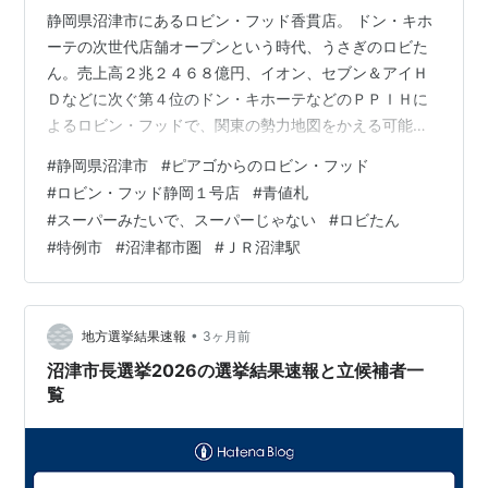
静岡県沼津市にあるロビン・フッド香貫店。 ドン・キホ
ーテの次世代店舗オープンという時代、うさぎのロビた
ん。売上高２兆２４６８億円、イオン、セブン＆アイＨ
Ｄなどに次ぐ第４位のドン・キホーテなどのＰＰＩＨに
よるロビン・フッドで、関東の勢力地図をかえる可能性
があるという。 １号店から３号店は愛知県だったが、４
#
静岡県沼津市
#
ピアゴからのロビン・フッド
号店は静岡県の沼津市にオープン。５号店は、三重県四
#
ロビン・フッド静岡１号店
#
青値札
日市市で、すべて元々は、ピアゴ。 沼津市の最南端とい
#
スーパーみたいで、スーパーじゃない
#
ロビたん
ったような場所で、伊豆ゲートウェイみたいなエリア。
#
特例市
#
沼津都市圏
#
ＪＲ沼津駅
スーパーみたいで、スーパーじゃないとあります。これ
がウケるのかどうか、まだ様子見といったところかもし
れません。 関東への進出はまだ未定ですが、…
•
地方選挙結果速報
3ヶ月前
沼津市長選挙2026の選挙結果速報と立候補者一
覧