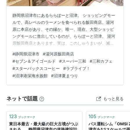
静岡県沼津市にあるららぽーと沼津。 ショッピングモー
ルで、高レベルのラーメンを食べられる飯田商店。湯河
原に本店があり、その縁か、唯一、現在、大型ショッピ
ングモールに進出しているのが、ららぽーと沼津。 湯河
原飯田商店とあります。実は、このしゅうまいが、滅茶
苦茶うまい。 セブン＆アイのゴールドＰＢ。セブンイレ
#
静岡県沼津市
#
湯河原飯田商店
ブンで現在販売中で、予習。 一流企業の社員食堂みたい
#
セブン＆アイゴールド
#
スーパー三和
#
三和カフェ
な雰囲気。 最新メニューは、なんと、にぼしらぁめん。
#
スターバックスコーヒー
#
ラブライブ！
脱脂粉乳から牛乳に変わる昭和の戦後の少年、少女たち
#
沼津港深海水族館
#
沼津夏まつり
は、学校で牛乳とにぼしを食べて育ったひとも多いので
はないでしょうか？。にぼしは、噛めばかむほど、味が
でて、それがごちそうだった時代はたしかに…
ネットで話題
もっと見る
123
105
ブックマーク
ブックマーク
東日本最古・最大級の巨大古墳がつぶ
バス運転シム「OMSI
される…。静岡県沼津市の道路建設計
津市を1:1スケールで