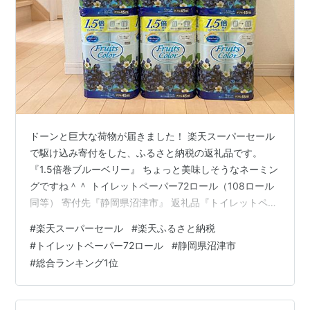
ドーンと巨大な荷物が届きました！ 楽天スーパーセール
で駆け込み寄付をした、ふるさと納税の返礼品です。
『1.5倍巻ブルーベリー』 ちょっと美味しそうなネーミン
グですね＾＾ トイレットペーパー72ロール（108ロール
同等） 寄付先『静岡県沼津市』 返礼品『トイレットペー
パー ダブル 72ロール 1.5倍巻』 ※香りによって、ロール
#
楽天スーパーセール
#
楽天ふるさと納税
数が異なります 一番コスパがいいのが、こちらの"ブルー
#
トイレットペーパー72ロール
#
静岡県沼津市
ベリーの香り" きつくない香りで安心しました。 トイレ
#
総合ランキング1位
の芳香剤が不要になり一石二鳥＾＾ 淡いブルーの色もき
れいです。 【ふるさと納税】 【総合ランキング第1位獲
得！】 トイレットペーパー ダブル 64-72ロール 再…