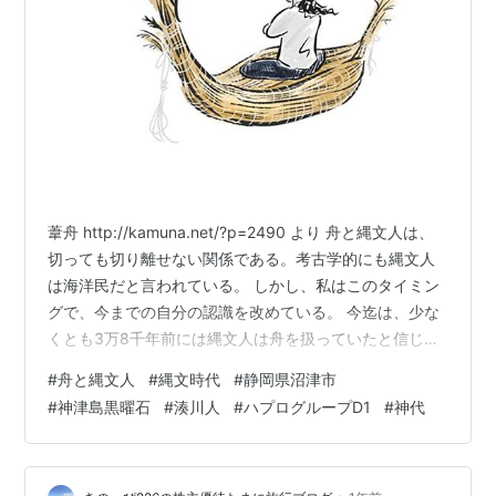
葦舟 http://kamuna.net/?p=2490 より 舟と縄文人は、
切っても切り離せない関係である。考古学的にも縄文人
は海洋民だと言われている。 しかし、私はこのタイミン
グで、今までの自分の認識を改めている。 今迄は、少な
くとも3万8千年前には縄文人は舟を扱っていたと信じて
いた。静岡県沼津市で発掘されている神津島産黒曜石を
#
舟と縄文人
#
縄文時代
#
静岡県沼津市
その根拠としている。 これは、都市伝説界隈でも比較的
#
神津島黒曜石
#
湊川人
#
ハプログループD1
#
神代
有名な話である。しかし、この度ブログを描きながら今
までの自分の考えを再確認しているうちに、沼津市と神
津島は当時でも海で隔てられていた、という認識はもし