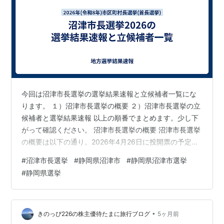
今回は沼津市長選挙の選挙結果速報と立候補者一覧にな
ります。 １）沼津市長選挙の概要 ２）沼津市長選挙の立
候補者と選挙結果速報 以上の順番でまとめます。少し下
がって確認ください。 沼津市長選挙の概要 沼津市長選挙
の概要は以下の通り。2026年4月26日に投開票の予定で
す。 ・投票日2026年4月26日 ・告示日2026年4月19日
#
沼津市長選挙
#
静岡県沼津市
#
静岡県沼津市選挙
・選挙区分市区町村長選挙 ・市区町村静岡県沼津市（沼
#
静岡県選挙
津市公式サイト） ・選挙事由任期満了 ・定数1人 ・立候
補者3人 沼津市長選挙の立候補者と選挙結果速報 沼津市
長選挙の立候補者ならびに結果速報は以下のリンク先で
確認ください。 ⇒沼津市長選挙2026の結果速報、立候
•
きのっぴ226の株主優待たまに旅行ブログ
5ヶ月前