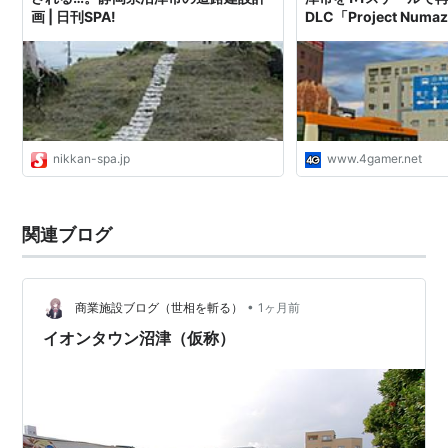
画 | 日刊SPA!
DLC「Project Nu
nikkan-spa.jp
www.4gamer.net
関連ブログ
•
商業施設ブログ（世相を斬る）
1ヶ月前
イオンタウン沼津（仮称）