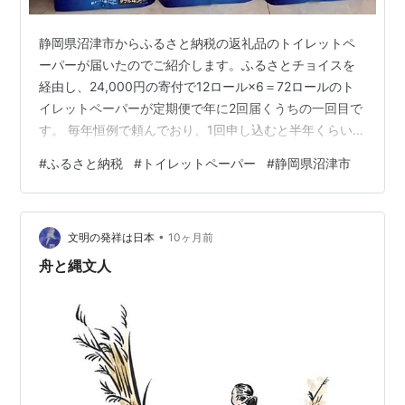
静岡県沼津市からふるさと納税の返礼品のトイレットペ
ーパーが届いたのでご紹介します。ふるさとチョイスを
経由し、24,000円の寄付で12ロール×6＝72ロールのト
イレットペーパーが定期便で年に2回届くうちの一回目で
す。 毎年恒例で頼んでおり、1回申し込むと半年くらいは
持つので、定期便で2回貰うとちょうど1年トイレットペ
#
ふるさと納税
#
トイレットペーパー
#
静岡県沼津市
ーパーを買わなくて済む計算です。 ブルーベリーの香り
付き 肌触りが良く、巻きが1.5倍なので持ちがいいトイレ
ットペーパーです。数年前から毎年頼んでいます。一度
•
同じ静岡県沼津市の別の会社のトイレットペーパーに浮
文明の発祥は日本
10ヶ月前
気したこともありましたが、結局これに戻ってきてしま
舟と縄文人
いました。 ちなみに、今…