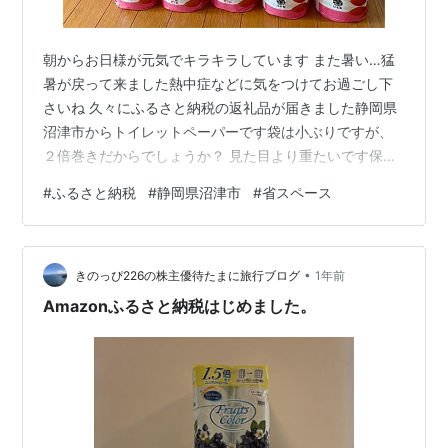
朝からお日様が元気でキラキラしています また暑い…猛
暑が戻って来ました熱中症などに気をつけてお過ごし下
さいね 久々にふるさと納税の返礼品が届きました静岡県
沼津市からトイレットペーパーです袋は小ぶりですが、
２倍巻きだからでしょうか？ 見た目より重たいです保管
に便利な省スペースタイプを選んでみました 日常的に使
#
ふるさと納税
#
静岡県沼津市
#
省スペース
うもの、重たいものはまとめ買いしたいですが保管場所
に困りますから２倍巻きはありがたいですあとは使用し
て紙質を確かめるだけですね…楽しみです(^^) 今日もお
•
付き合いいただきありがとうございました(^^)
きのっぴ226の株主優待たまに旅行ブログ
1年前
Amazonふるさと納税はじめました。