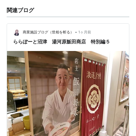
関連ブログ
•
商業施設ブログ（世相を斬る）
1ヶ月前
ららぽーと沼津 湯河原飯田商店 特別編５